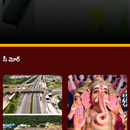
సీ మోర్