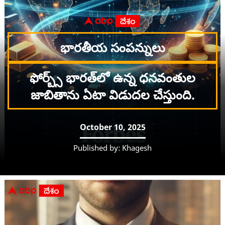
భారతీయ సంపన్నులు
ఫోర్బ్స్‌ భారత్‌లో ఉన్న ధనవంతుల
జాబితాను ఏటా విడుదల చేస్తుంది.
October 10, 2025
Published by: Khagesh