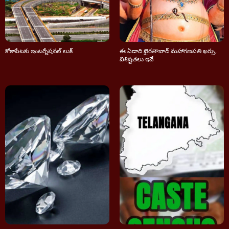
కోకాపేటకు ఇంటర్నేషనల్ లుక్
ఈ ఏడాది ఖైరతాబాద్ మహాగణపతి ఖర్చు,
విశిష్టతలు ఇవే