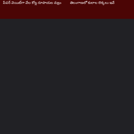
పేపర్‌ వెయిట్‌గా వేల కోట్ల రూపాయల వజ్రం
తెలంగాణలో కులాల లెక్కలు ఇవే