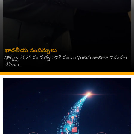
భారతీయ సంపన్నులు
ఫోర్బ్స్‌ 2025 సంవత్సరానికి సంబంధించిన జాబితా విడుదల
చేసింది.