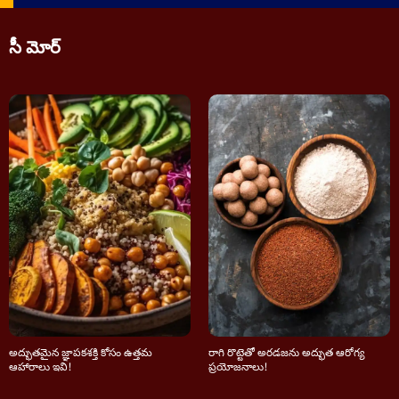
Image Source: pexels
సీ మోర్
అద్భుతమైన జ్ఞాపకశక్తి కోసం ఉత్తమ
రాగి రొట్టెతో అరడజను అద్భుత ఆరోగ్య
ఆహారాలు ఇవి!
ప్రయోజనాలు!