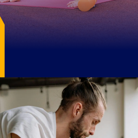
మంచి కండరాల పరిమాణం కావాలనుకునే వారు
రోజుకు 100 నుండి 150 పుష్-అప్స్
ల్యాండ్‌మార్క్‌ను తాకాలి.
Image Source: pexels