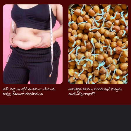
జిమ్ వద్దు ఇంట్లోనే ఈ పనులు చేయండి..
నానబెట్టిన శనగలు పరగడుపునే గుప్పెడు
కొవ్వు చెమటలా కరిగిపోతుంది
తింటే ఎన్ని లాభాలో!