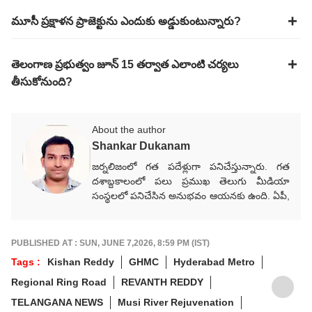
మూసీ ప్రక్షాళన ప్రాజెక్టును ఎందుకు అడ్డుకుంటున్నారు?
తెలంగాణ ప్రభుత్వం జూన్ 15 తర్వాత ఎలాంటి చర్యలు
తీసుకోనుంది?
About the author
Shankar Dukanam
జర్నలిజంలో గత పదేళ్లుగా పనిచేస్తున్నారు. గత
దశాబ్దకాలంలో పలు ప్రముఖ తెలుగు మీడియా
సంస్థలలో పనిచేసిన అనుభవం ఆయనకు ఉంది. ఏపీ,
తెలంగాణ, జాతీయ, అంతర్జాతీయ, రాజకీయ,
వర్తమాన అంశాలపై కథనాలు అందిస్తారు.
గ్రాడ్యుయేషన్ పూర్తయ్యాక జర్నలిజం కోర్సు పూర్తిచేసి
PUBLISHED AT : SUN, JUNE 7,2026, 8:59 PM (IST)
కెరీర్‌గా ఎంచుకున్నారు. నేషనల్ మీడియాకు చెందిన
Tags :
Kishan Reddy
GHMC
Hyderabad Metro
పలు తెలుగు మీడియా సంస్థలలో సీనియర్ కంటెంట్
Regional Ring Road
REVANTH REDDY
రైటర్‌గా సేవలు అందించారు. జర్నలిజంలో వందేళ్లకు
పైగా చరిత్ర ఉన్న ఆనంద్ బజార్ పత్రిక నెట్‌వర్క్ (ABP
TELANGANA NEWS
Musi River Rejuvenation