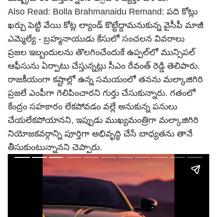
Also Read:
Bolla Brahmanaidu Remand: పది కోట్లు
ఖర్చు పెట్టి వేయి కోట్ల ల్యాండ్ కొట్టేద్దామనుకున్న వైసీపీ మాజీ
ఎమ్మెల్యే - బ్రహ్మనాయుడు కేసులో సంచలన వివరాలు
ప్రజల ఇబ్బందులను తొలగించేందుకే ఉప్పల్‌లో మున్సిపల్
ఆఫీసును ఏర్పాటు చేస్తున్నట్లు సీఎం
రేవంత్ రెడ్డి
తెలిపారు.
రాజకీయంగా కష్టాల్లో ఉన్న సమయంలో తనను మల్కాజిగిరి
ప్రజలే ఎంపీగా గెలిపించారని గుర్తు చేసుకున్నారు. గతంలో
కేంద్రం సహకారం లేకపోవడం వల్లే అనుకున్న పనులు
చేయలేకపోయానని, ఇప్పుడు ముఖ్యమంత్రిగా మల్కాజిగిరి
నియోజకవర్గాన్ని పూర్తిగా అభివృద్ధి చేసే బాధ్యతను తానే
తీసుకుంటున్నానని చెప్పారు.