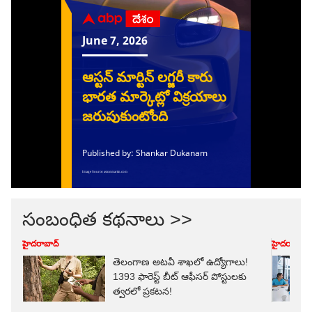
సంబంధిత కథనాలు >>
హైదరాబాద్
హైదరాబాద్
తెలంగాణ అటవీ శాఖలో ఉద్యోగాలు!
1393 ఫారెస్ట్ బీట్ ఆఫీసర్‌ పోస్టులకు
త్వరలో ప్రకటన!