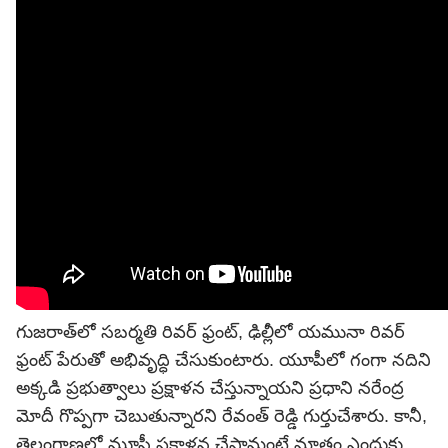
గుజరాత్‌లో సబర్మతి రివర్ ఫ్రంట్, ఢిల్లీలో యమునా రివర్
ఫ్రంట్ పేరుతో అభివృద్ధి చేసుకుంటారు. యూపీలో గంగా నదిని
అక్కడి ప్రభుత్వాలు ప్రక్షాళన చేస్తున్నాయని ప్రధాని
నరేంద్ర
మోదీ
గొప్పగా చెబుతున్నారని రేవంత్ రెడ్డి గుర్తుచేశారు. కానీ,
తెలంగాణలో మూసీ ప్రక్షాళన చేస్తామంటే మాత్రం ఎందుకు