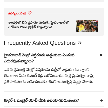
మరిన్ని చదవండి
నాంపల్లిలో చేప ప్రసాదం పంపిణీ.. హైదరాబాద్‌లో
మృగ
2 రోజుల పాటు ట్రాఫిక్ మళ్లింపులు!
ప్ర
Frequently Asked Questions
హైదరాబాద్ మెట్రో విస్తరణకు అడ్డంకులు ఎందుకు
ఎదురవుతున్నాయి?
ఒక కేంద్రమంత్రి మెట్రో విస్తరణను ఢిల్లీలో అడ్డుకుంటున్నారని
తెలంగాణ సీఎం రేవంత్ రెడ్డి ఆరోపించారు. కేంద్ర ప్రభుత్వం రాష్ట్ర
ప్రతిపాదనలను ఆమోదించడం లేదని అసంతృప్తి వ్యక్తం చేశారు.
క్యూర్-1 మొబైల్ యాప్ దేనికి ఉపయోగపడుతుంది?