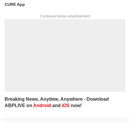
Network)కు చెందిన తెలుగు డిజిటల్ మీడియా
CURE App
ఏబీపీ దేశంలో గత నాలుగేళ్ల నుంచి న్యూస్
ప్రొడ్యూసర్‌గా పనిచేస్తున్నారు.
Continues below advertisement
Breaking News, Anytime, Anywhere - Download
ABPLIVE on
Android
and
iOS
now!