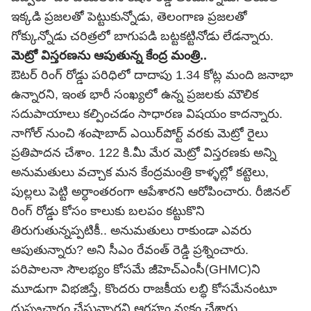
ఇక్కడి ప్రజలతో పెట్టుకున్నోడు, తెలంగాణ ప్రజలతో
గోక్కున్నోడు చరిత్రలో బాగుపడి బట్టకట్టినోడు లేడన్నారు.
మెట్రో విస్తరణను ఆపుతున్న కేంద్ర మంత్రి..
ఔటర్ రింగ్ రోడ్డు పరిధిలో దాదాపు 1.34 కోట్ల మంది జనాభా
ఉన్నారని, ఇంత భారీ సంఖ్యలో ఉన్న ప్రజలకు మౌలిక
సదుపాయాలు కల్పించడం సాధారణ విషయం కాదన్నారు.
నాగోల్ నుంచి శంషాబాద్ ఎయిర్‌పోర్ట్ వరకు మెట్రో రైలు
ప్రతిపాదన చేశాం. 122 కి.మీ మేర మెట్రో విస్తరణకు అన్ని
అనుమతులు వచ్చాక మన కేంద్రమంత్రి కాళ్ళల్లో కట్టెలు,
పుల్లలు పెట్టి అర్ధాంతరంగా ఆపేశారని ఆరోపించారు. రీజినల్
రింగ్ రోడ్డు కోసం కాలుకు బలపం కట్టుకొని
తిరుగుతున్నప్పటికీ.. అనుమతులు రాకుండా ఎవరు
ఆపుతున్నారు? అని సీఎం రేవంత్ రెడ్డి ప్రశ్నించారు.
పరిపాలనా సౌలభ్యం కోసమే జీహెచ్‌ఎంసీ(GHMC)ని
మూడుగా విభజిస్తే, కొందరు రాజకీయ లబ్ధి కోసమేనంటూ
దుష్ప్రచారం చేస్తున్నారని ఆగ్రహం వ్యక్తం చేశారు.