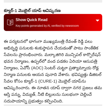
క్యూర్-1 మొబైల్ యాప్‌ ఆవిష్కరణ
Show Quick Read
Key points generated by AI, verified by newsroom
ఈ పర్యటనలో భాగంగా ముఖ్యమంత్రి రేవంత్ రెడ్డి పలు
అభివృద్ధి పనులకు శంకుస్థాపన చేయడంతో పాటు సాంకేతిక
సేవలను ప్రారంభించారు. మల్కాజిగిరి మున్సిపల్ కార్పొరేషన్
భవన నిర్మాణం, ఉప్పల్‌లో వంద పడకల ఏరియా ఆసుపత్రి
నిర్మాణం, ఏవోసీ (AOC) సెంటర్ చుట్టూ ప్రత్యామ్నాయ రోడ్ల
నిర్మాణ పనులకు ఆయన పునాది వేశారు. భవిష్యత్తు డిజిటల్
సేవల కోసం క్యూర్-1 (CURE-1) మొబైల్ యాప్‌ను
ఆవిష్కరించారు. ఈ నూతన యాప్ ద్వారా నగర ప్రజలు తమ
ఆస్తి పన్ను, విద్యుత్, నీటి బిల్లులను సులభంగా చెల్లించే
సదుపాయాన్ని ప్రభుత్వం కల్పించింది.