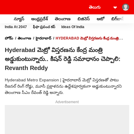
న్యూస్
ఆంధ్రప్రదేశ్
తెలంగాణ
బిజినెస్
ఆటో
బిగ్‌బాస్
స
India At 2047
ఫీఫా ప్రపంచ కప్
Ideas Of India
హోమ్
తెలంగాణ
హైదరాబాద్
HYDERABAD మెట్రో విస్తరణను కేంద్ర మంత్రి
అడ్డుకుంటున్నారు.. కిషన్ రెడ్డి సమాధానం చెప్పాలి: REVANTH REDDY
Hyderabad మెట్రో విస్తరణను కేంద్ర మంత్రి
అడ్డుకుంటున్నారు.. కిషన్ రెడ్డి సమాధానం చెప్పాలి:
Revanth Reddy
Hyderabad Metro Expansion | హైదరాబాద్ మెట్రో విస్తరణతో పాటు
రీజనల్ రింగ్ రోడ్డు, మూసీ ప్రక్షాళనను ఉద్దేశపూర్వకంగా అడ్డుకుంటున్నారని
తెలంగాణ సీఎం రేవంత్ రెడ్డి అన్నారు.
Advertisement