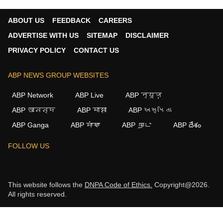
ABOUT US
FEEDBACK
CAREERS
ADVERTISE WITH US
SITEMAP
DISCLAIMER
PRIVACY POLICY
CONTACT US
ABP NEWS GROUP WEBSITES
ABP Network
ABP Live
ABP न्यूज़
ABP আনন্দ
ABP माझा
ABP અસ્મિતા
ABP Ganga
ABP ਸਾਂਝਾ
ABP நாடு
ABP దేశం
FOLLOW US
This website follows the
DNPA Code of Ethics.
Copyright@2026.
All rights reserved.