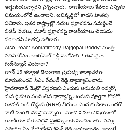
అడ్డుకుంటున్నారని ప్రశ్నించారు. రాజకీయాలు కేవలం ఎన్నికల
సమయంలోనే ఉండాలని, అభివృద్ధిలో కాదని హితవు
పలికారు. ఇతర రాష్ట్రాల్లో నదుల ప్రక్షాళనను సమర్థించే
బీజేపీ
నేతలు, మూసీ ప్రక్షాళనపై రాజకీయాలు చేయడం
సరికాదని హితవు పలికారు.
Also Read:
Komatireddy Rajgopal Reddy: మంత్రి
పదవి కోసం రాజగోపాల్ రెడ్డి మరోసారి..! ఈసారైనా
గుడ్‌న్యూస్ వింటారా?
జూన్ 15 తర్వాత తెలంగాణ ప్రభుత్వ కార్యాచరణ
మారుతుందని సీఎం రేవంత్ రెడ్డి వ్యాఖ్యానించారు.
హైదరాబాద్ మెట్రో విస్తరణకు ఎందుకు అనుమతి ఇవ్వరో,
మన రైతులు పండించిన ధాన్యాన్ని ఎందుకు పూర్తిగా కొనరో,
రీజినల్ రింగ్ రోడ్డుకు (RRR) నిధులు ఎందుకు కేటాయించరో..
వాటి సంగతి చూస్తామన్నారు. మంచి పనుల విషయంలో
రాజకీయం చేయవద్దని ప్రతిపక్షాలకు సూచించారు. నన్ను
ఎవ్వరూ ఏం చేయలేరని కిషన్ రెడ్డి అంటున్నాడు. అయితే