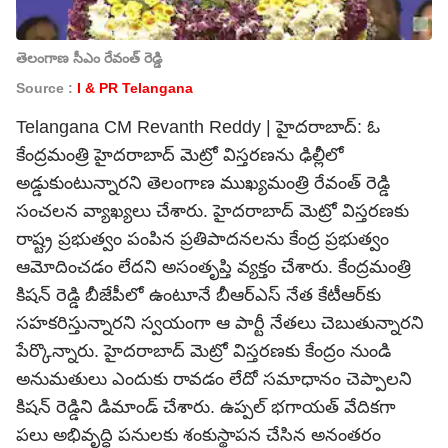
తెలంగాణ సీఎం రేవంత్ రెడ్డి
Source :
I & PR Telangana
Telangana CM Revanth Reddy | హైదరాబాద్: ఓ
కేంద్రమంత్రి హైదరాబాద్ మెట్రో విస్తరణను ఢిల్లీలో
అడ్డుకుంటున్నారని తెలంగాణ ముఖ్యమంత్రి రేవంత్ రెడ్డి
సంచలన వ్యాఖ్యలు చేశారు. హైదరాబాద్ మెట్రో విస్తరణకు
రాష్ట్ర ప్రభుత్వం పంపిన ప్రతిపాదనలను కేంద్ర ప్రభుత్వం
ఆమోదించడం లేదని అసంతృప్తి వ్యక్తం చేశారు. కేంద్రమంత్రి
కిషన్ రెడ్డి బీజేపీలో ఉంటూనే బీఆర్‌ఎస్ నేత కేటీఆర్‌కు
సహకరిస్తున్నారని స్వయంగా ఆ పార్టీ నేతలు చెబుతున్నారని
పేర్కొన్నారు. హైదరాబాద్ మెట్రో విస్తరణకు కేంద్రం నుండి
అనుమతులు ఎందుకు రావడం లేదో సమాధానం చెప్పాలని
కిషన్ రెడ్డిని డిమాండ్ చేశారు. ఉప్పల్ భగాయత్ వేదికగా
పలు అభివృద్ధి పనులకు శంకుస్థాపన చేసిన అనంతరం