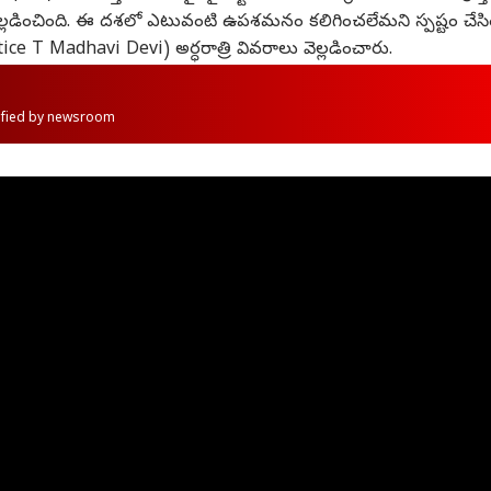
్పు వెల్లడించింది. ఈ దశలో ఎటువంటి ఉపశమనం కలిగించలేమని స్పష్టం చేసి
stice T Madhavi Devi) అర్ధరాత్రి వివరాలు వెల్లడించారు.
rified by newsroom