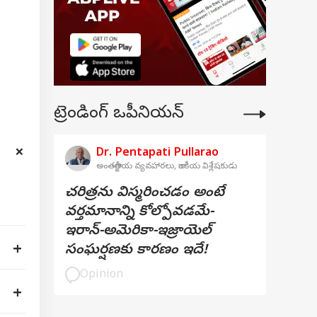
ట్రెండింగ్ ఒపీనియన్
Dr. Pentapati Pullarao
అంతర్జాతీయ వ్యవహారలు, రాజకీయ విశ్లేషకుడు
చరిత్రను విస్మరించడం అంటే
వర్తమానాన్ని కోల్పోవడమే-
ఇరాన్-అమెరికా-ఇజ్రాయెల్
సంఘర్షణకు కారణం ఇదే!
Opinion