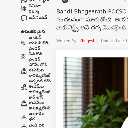
ఫోటో గ్యాలరీ
సినిమా
Bandi Bhageerath POCSO Case
రివ్యూ
ఒపీనియన్
సంచలనంగా మారుతోంది. ఆయన ము
వాట్ నెక్ట్స్ అనే చర్చ మొదలైంది
ఉపయోగకరమైన
ఐ యఫ్
Written By :
Khagesh
| Updated at : 1
యస్ సి కోడ్
ఫైండర్
పిన్ కోడ్
ఫైండర్
హోమ్ లోన్
ఈఎమ్ఐ
కాలిక్యులేటర్
పర్సనల్ లోన్
ఈఎమ్ఐ
కాలిక్యులేటర్
కార్ లోన్
ఈఎమ్ఐ
కాలిక్యులేటర్
బంగారం
ధర
వెండి ధర