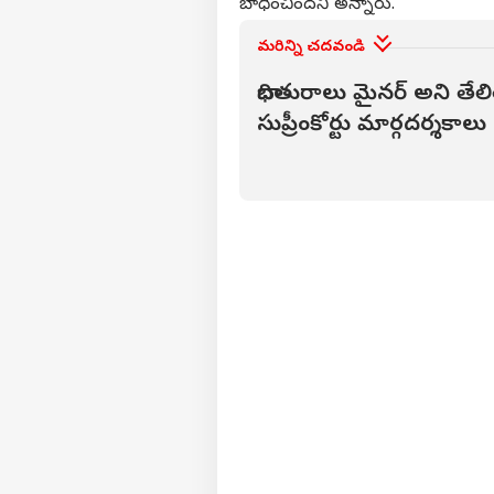
బాధించిందని అన్నారు.
మరిన్ని చదవండి
బాధితురాలు మైనర్ అని తే
సుప్రీంకోర్టు మార్గదర్శక