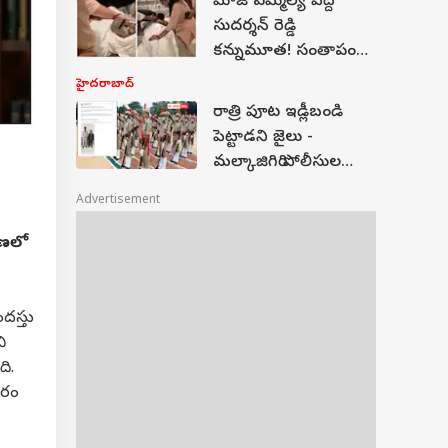
మాజీ ఎమ్మెల్యే పెద్ది
పోరేనా?
సుదర్శన్ రెడ్డి
కన్నుమూత! సంతాపం
తెలిపిన కేసీఆర్
హైదరాబాద్
రాత్రి పూట ఇడ్లీబండి
పెట్టాడని జైలు -
మల్కాజిగిరి పోలీసుల
ఘనకార్యం - నెటిజన్లు
Advertisement
సన్మానించేస్తున్నారు!
రణలో
దస్తు
ి
ది.
ారం