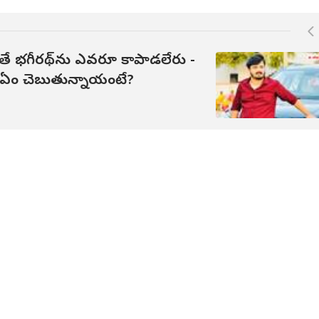
లితే భగీరథ్‌ను ఎవరూ కాపాడలేరు -
ాలు ఏం చెబుతున్నాయంటే?