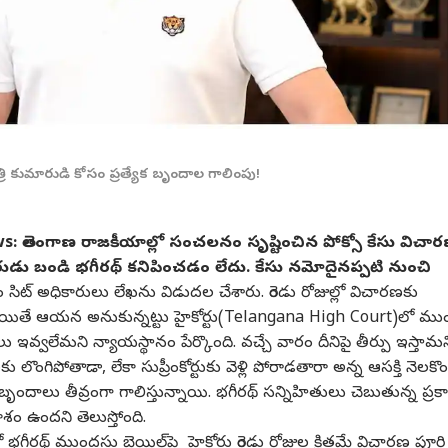
త్రి కుమారుడి కోసం ప్రత్యేక బృందాల గాలింపు!
ws:
తెలంగాణ రాజకీయాల్లో సంచలనం సృష్టించిన పోక్సో కేసు విచా
రుడు బండి భగీరథ్‌ కనిపించడం లేదు. కేసు నమోదైనప్పటి నుంచి
ితం సిట్ అధికారులు లేఖను విడుదల చేశారు. రెండు రోజుల్లో విచారణకు
యితే ఆయన అనుకున్నట్టు హైకోర్టు(Telangana High Court)లో ముం
ు ఇవ్వలేమని న్యాయస్థానం పేర్కొంది. వచ్చే వారం దీనిపై తీర్పు ఇస్తామన
లకు లొంగిపోతాడా, లేకా సుప్రీంకోర్టుకు వెళ్లి పోరాడతారా అన్న ఆసక్తి నెలకొం
ృందాలు తీవ్రంగా గాలిస్తున్నాయి. భగీరథ్ సన్నిహితులు చెబుతున్న ప్రక
ాశం ఉందని తెలుస్తోంది.
ీరథ్‌ ముందస్తు బెయిల్‌పై హైకోర్టు రెండు రోజుల క్రితమే విచారణ పూర్తి