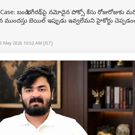
: బండి భగీరథ్‌పై నమోదైన పోక్సో కేసు రోజురోజుకు మ
ందస్తు బెయిల్ ఇప్పుడు ఇవ్వలేమని హైకోర్టు చెప్పడం
.
6 May 2026 10:52 AM (IST)