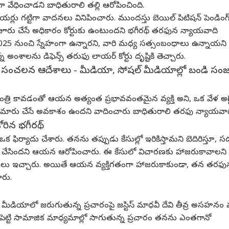
ి ట్రాలీ బ్యాగ్‌లో
బండారం బయటపెట్టిన
సాంస్కృతిక వైభవం - 13
"అవ
 వేధించాడని బాధితురాలి తల్లి ఆరోపించింది.
కేసి పక్క రాష్ట్రంలో
ెస్
చిరంజీవి!?
న్యూస్
వేల మందితో థింసా
సినిమా
మన
విశ
్లు గట్టిగా వాదనలు వినిపించారు. ముందస్తు బెయిల్ పిటిషన్ పెండింగ్
శాడు - విశాఖలో
డ్యాన్స్.. గిన్నిస్ వరల్డ్
రు చేసే అధికారం కోర్టుకు ఉంటుందని భగీరథ్ తరఫున న్యాయవాది
ుణం!
రికార్డు కైవసం!
2025 నుంచి స్నేహంగా ఉన్నారని, వారి మధ్య సత్సంబంధాలు ఉన్నాయని
కొన్న అంశాలను డిఫెన్స్ తరుఫు లాయర్ కోర్టు దృష్టికి తెచ్చారు.
ోర్టు సంచలన ఆదేశాలు - మీడియా, సోషల్ మీడియాల్లో బండి స
టు నుంచి ధరలు పెరిగే
రిటైర్మెంట్‌ రోజే ఆంధ్ర
మీ అమ్మాయి మీకు సెకండ్
పంచ
ువులు, ధరలు తగ్గే
యూనివర్సిటీ మాజీ వీసీ
మ్యారేజ్ చేస్తానన్నారు? -
మైని
ువులు ఇవే!
ప్రొ.ప్రసాద్‌రెడ్డి సస్పెండ్!
సురేఖా వాణి ఏం
సీరి
ంత్రి కావడంతో ఆయన అత్యంత ప్రభావవంతమైన వ్యక్తి అని, ఒక వేళ అరెస
చెప్పారంటే?
అసిస్
ు తారుమారు చేసే అవకాశం ఉందని వాదించారు బాధితురాలి తరఫు న్యాయవా
రిన భగీరథ్‌
క ఫిర్యాదు చేశారు. తనను తప్పుడు కేసుల్లో ఇరికిస్తామని బెదిరిస్తూ, 
డ్ చేసిందని ఆయన ఆరోపించారు. ఈ కేసులో విచారణకు హాజరుకావాలని
ీసులు ఇచ్చారు. అయితే ఆయన వ్యక్తిగతంగా హాజరుకాకుండా, తన తరఫ
ారు.
ీడియాలో జరుగుతున్న ప్రచారంపై జస్టిస్ మాధవీ దేవి తీవ్ర అసహనం వ్
న పెట్టి సామాజిక మాధ్యమాల్లో సాగుతున్న ప్రచారం తనను ఎంతగానో