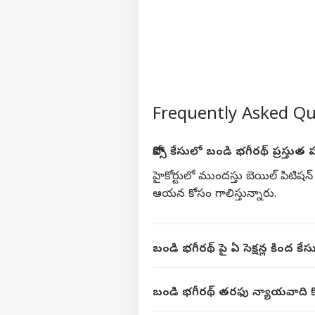
Frequently Asked Q
పోక్సో కేసులో బండి భగీరథ్‌ ప్రస్తుత 
హైకోర్టులో ముందస్తు బెయిల్ పిటిషన్
ఆయన కోసం గాలిస్తున్నారు.
బండి భగీరథ్‌ పై ఏ సెక్షన్ల కింద క
బండి భగీరథ్‌ తరఫు న్యాయవాది క