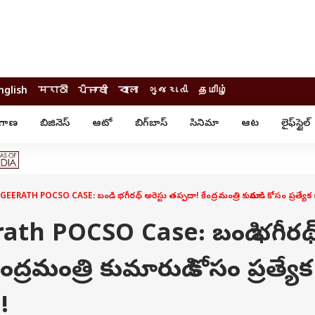
nglish
मराठी
ਪੰਜਾਬੀ
বাংলা
ગુજરાતી
தமிழ்
ంగాణ
బిజినెస్
ఆటో
బిగ్‌బాస్
సినిమా
ఆట
లైఫ్‌స్టైల్‌
్టైల్
ఆరోగ్యం
ఎంటర్‌టైన్మెంట్
కార్నర్
కరోనా
సినిమా
ం
ఆయుర్వేదం
సినిమా రివ్యూ
ఓటీటీ-వెబ్‌సిరీస్‌
RATH POCSO CASE: బండి భగీరథ్‌ అరెస్టు తప్పదా! కేంద్రమంత్రి కుమారుడి కోసం ప్రత్యే
ఆట
టీవీ
గాసిప్స్
క్రికెట్
th POCSO Case: బండి భగీరథ్
ఐపీఎల్
్
ట్రెండింగ్
ంద్రమంత్రి కుమారుడి కోసం ప్రత్యేక
యువ
్ చెక్
INDIA AT 2047
!
ఎడ్యుకేషన్