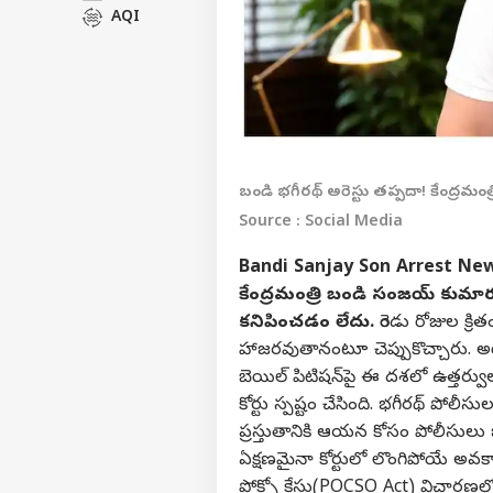
AQI
బండి భగీరథ్‌ అరెస్టు తప్పదా! కేంద్రమం
Source : Social Media
Bandi Sanjay Son Arrest Ne
కేంద్రమంత్రి బండి సంజయ్‌ కుమా
కనిపించడం లేదు.
రెండు రోజుల క్ర
హాజరవుతానంటూ చెప్పుకొచ్చారు. అ
బెయిల్ పిటిషన్‌పై ఈ దశలో ఉత్తర్వుల
కోర్టు స్పష్టం చేసింది. భగీరథ్‌ పోలీసు
ప్రస్తుతానికి ఆయన కోసం పోలీసులు బ
ఏక్షణమైనా కోర్టులో లొంగిపోయే అవక
పోక్సో కేసు(POCSO Act) విచారణలో భగ