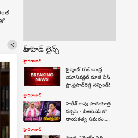
రింత
తో
టాప్ హెడ్ లైన్స్
హైదరాబాద్
రిటైర్మెంట్‌ రోజే ఆంధ్ర
యూనివర్సిటీ మాజీ వీసీ
ప్రొ.ప్రసాద్‌రెడ్డి సస్పెండ్!
హైదరాబాద్
హరీశ్ రావు పాదయాత్ర
సక్సెస్ - బీఆర్ఎస్‌లో
నాయకత్వ సమరం..
కేటీఆర్ vs హరీశ్
హైదరాబాద్
వ్యూహాత్మక ఆధిపత్య