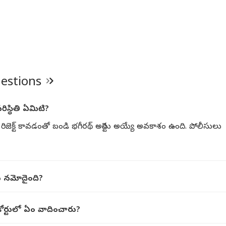
uestions
పరిస్థితి ఏమిటి?
‌ రిజెక్ట్ కావడంతో బండి భగీరథ్‌ అరెస్టు అయ్యే అవకాశం ఉంది. పోలీసులు
ేసు నమోదైంది?
ోర్టులో ఏం వాదించారు?