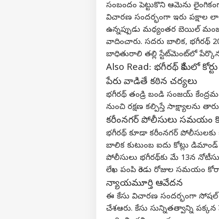
మమ్మల్ని సంప్రదించండి
చంపేస
సంబందం పెట్టుకొని ఆమెను లైంగికంగా
కుక్
బిజిన
ప్రైవసీ పాలసీ
విచారణ సందర్భంగా ఇరు పక్షాల లాయర
పడే
ఉన్నప్పుడు మధ్యంతర బెయిల్ మంజూ
దార
వాదించారు. సదరు బాలిక, భగీరథ్‌ 
బాధితురాలి తల్లి స్టేట్‌మెంట్‌లో పేర్
Also Read:
భగీరథ్ కేసులో క
ఆగస్
వస్త
పేరు వాడితే కఠిన చర్యలు
LOGIN
వస్త
భగీరథ్‌ తండ్రి
బండి సంజయ్
కేంద్రమ
నుంచి రక్షణ కల్పిస్తే సాక్ష్యాలన
కరీంనగర్ పోలీసులు సమయం కో
భగీరథ్‌ కూడా కరీంనగర్‌ పోలీసులకు ఒ
బాలిక కుటుంబ ఐదు కోట్లు డిమాం
పోలీసులు భగీరథ్‌కు మే 13న నోట
లేఖ పంపి రెండు రోజుల సమయం కోర
న్యాయమూర్తి ఆవేదన
ఈ కేసు విచారణ సందర్భంగా సోషల్ మ
చేశఆరు. కేసు సున్నితత్వాన్ని పక్క