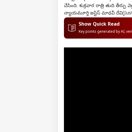
చేసింది. శుక్రవార రాత్రి తుది తీర
న్యాయమూర్తి జస్టిస్ మాధవీ దేవి(Ju
Show Quick Read
Key points generated by AI, ve