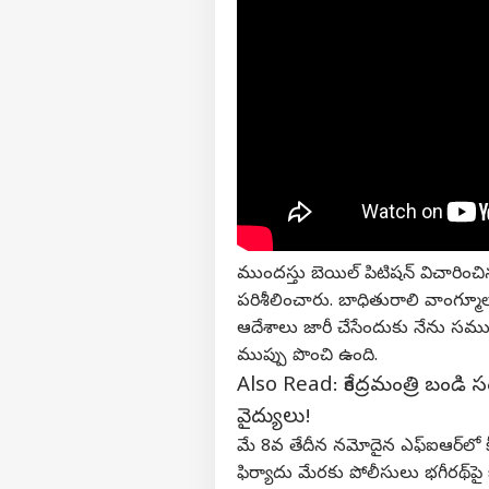
వ్యక్తి
ముందస్తు బెయిల్ పిటిషన్ విచారించిన
అగ
పరిశీలించారు. బాధితురాలి వాంగ్మూ
హలో గెస్ట్
ఆదేశాలు జారీ చేసేందుకు నేను సముఖంగా
క్రైమ్
ముప్పు పొంచి ఉంది.
మాతో ప్రచారం చేయండి
Also Read:
కేంద్రమంత్రి బండి
కేరీర్స్
వైద్యులు!
మా గురించి
మే 8వ తేదీన నమోదైన ఎఫ్‌ఐఆర్‌లో కీ
అభిప్రాయాన్ని పంపండి
ఫిర్యాదు మేరకు పోలీసులు భగీరథ్‌పై 
పెళ్