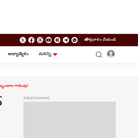
మాతో ప్రచారం చేయండి
ఆధ్యాత్మికం
మరిన్ని
బిజినెస్
ఆంధ్రప్రదేశ్
పర్సనల్ ఫైనాన్స్
అమరావతి
మ్యూచువల్ ఫండ్స్
రాజమండ్రి
ఐపీవో
కర్నూలు
క బృందాల గాలింపు!
బడ్జెట్
తిరుపతి
విజయవాడ
ఆధ్యాత్మికం
‌
Advertisement
నెల్లూరు
వాస్తు
విశాఖపట్నం
శుభసమయం
ఆటో
BRAND WIRE