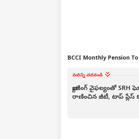
తెలం
అసోస
LOGIN
పోక్స
రెడ్డ
తీవ
BCCI Monthly Pension To Aj
మరిన్ని చదవండి
బ్యాటింగ్ వైఫ‌ల్యంతో SRH 
రాణించిన జీటీ, టాప్ ప్లేస్ క