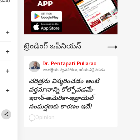
చివరి
ట్రెండింగ్ ఒపీనియన్
Dr. Pentapati Pullarao
అంతర్జాతీయ వ్యవహారలు, రాజకీయ విశ్లేషకుడు
చరిత్రను విస్మరించడం అంటే
వర్తమానాన్ని కోల్పోవడమే-
ఇరాన్-అమెరికా-ఇజ్రాయెల్
సంఘర్షణకు కారణం ఇదే!
Opinion