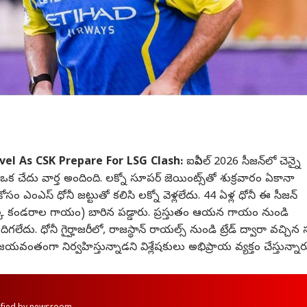
el As CSK Prepare For LSG Clash:
ఐపీఎల్ 2026 సీజన్‌లో చెన్నై
క చేదు వార్త అందింది. లక్నో సూపర్ జెయింట్స్‌తో శుక్రవారం ఏకానా
ం ఎంఎస్ ధోనీ జట్టుతో కలిసి లక్నో వెళ్లలేదు. 44 ఏళ్ల ధోనీ ఈ సీజన్
పిక్క కండరాల గాయం) బారిన పడ్డారు. ప్రస్తుతం ఆయన గాయం నుండి
ిగలేదు. ధోనీ గైర్హాజరీలో, రాజస్థాన్ రాయల్స్ నుండి ట్రేడ్ ద్వారా వచ్చిన
జయవంతంగా నిర్వహిస్తున్నాడని విశ్లేషకులు అభిప్రాయ వ్యక్తం చేస్తున్నార