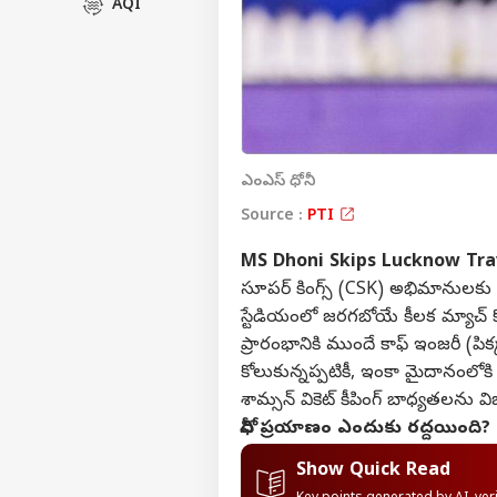
AQI
ఎంఎస్ ధోనీ
Source :
PTI
MS Dhoni Skips Lucknow Trav
సూపర్ కింగ్స్ (CSK) అభిమానులకు ఒ
స్టేడియంలో జరగబోయే కీలక మ్యాచ్ కోస
ప్రారంభానికి ముందే కాఫ్ ఇంజరీ (
కోలుకున్నప్పటికీ, ఇంకా మైదానంలోకి ద
శామ్సన్ వికెట్ కీపింగ్ బాధ్యతలను వి
ధోనీ ప్రయాణం ఎందుకు రద్దయింది?
Show Quick Read