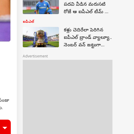
ఆర్సీబీ మేనేజ్మెంట్!
పదవి వీడిన మరుసటి
రోజే ఆ ఐపీఎల్ టీమ్ లోకి
రీ-ఎంట్రీ.. హెడ్ ఆఫ్ క్రికెట్
ఐపీఎల్
స్ట్రాటజీగా టెన్ డోషేట్
క‌ళ్లు చెదిరేలా పెరిగిన‌
ఐపీఎల్ బ్రాండ్ వ్యాల్యూ..
నెంబ‌ర్ వ‌న్ జ‌ట్టుగా
ఆర్సీబీ సరికొత్త హిస్టరీ!
Advertisement
 సంజు
ు.