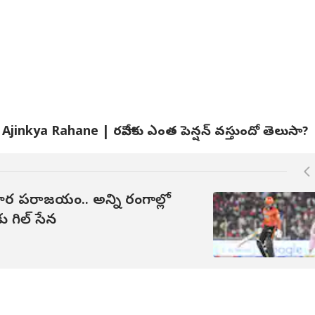
గాణ బాస్కెట్‌బాల్
మిడిల్ క్లాస్ వారికి లగ్జరీ
చుడిదార్‌లో చర్మిల ...
చిట
ియేషన్ జీఎస్‌పై
ఫీల్ ఇచ్చే బెస్ట్ బైక్స్ ఇవే..
హ్యాపెనింగ్ యాంకర్ లేటెస్ట్
భార
ో కేసు: ప్రుధ్వీశ్వర్
లిస్ట్ చూసేయండి
ఫోటోలు
రూ.2
ిపై మైనర్ క్రీడాకారిణి
పంప
్ర ఆరోపణలు!
inkya Rahane | రహానేకు ఎంత పెన్షన్ వస్తుందో తెలుసా?
ఘోర ప‌రాజ‌యం.. అన్ని రంగాల్లో
ు గిల్ సేన‌