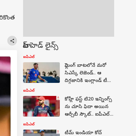
ికొంత
టాప్ హెడ్ లైన్స్
ఐపీఎల్
ఫ్లెమింగ్ బాటలోనే మరో
సిఎస్కే లెజెండ్.. ఆ
దిగ్గజానికి ఇంగ్లాండ్ టీమ్
ఆఫర్, చెన్నై క్యాంప్ లో
ఐపీఎల్
క‌ల‌క‌లం!
కోహ్లీ ఫస్ట్ టి20 ఇన్నింగ్స్
ను చూసి ఫిదా అయిన
ఆర్సీబీ స్కౌట్.. ఐపీఎల్
వేలంలో ఢిల్లీ మిస్టేక్ ను
ఐపీఎల్
ఎన్ క్యాష్ చేసుకున్న
టీమ్ ఇండియా కోచ్