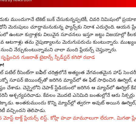
rified by newsroom
ళ్లేందుకు ముందుగానే టికెట్ బుక్ చేసుకున్నప్పటికీ, చివరి నిమిషంలో ప్రయాణ
లో ధోనీ మెరుపులు చూద్దామనుకున్న ఫ్యాన్స్‌కు నిరాశ ఎదురైంది. ఆయన ప్ల
రూమ్‌లో ఉంటూ కుర్రాళ్లకు విలువైన సూచనలు ఇస్తూ జట్టు విజయాల్లో కీలక
లో యువ ఆటగాళ్లు తమ నైపుణ్యాలను మెరుగుపరుచు కుంటున్నారు. ముఖ్య
ుంచి నేర్చుకుంటున్నామని చాలా మంది ప్లేయర్స్ చెప్తున్నారు.
 సృష్టించిన గుజరాత్ టైటాన్స్ స్పీడ్‌స్టర్ కగిసో రబాడ
లా!
పటేల్ రీసెంట్‌గా ఐపీఎల్ చరిత్రలోనే అత్యంత వేగవంతమైన హాఫ్ సెంచర
. లక్నో సూపర్ జెయింట్స్‌తో జరిగిన మ్యాచ్‌లో ఈ ఫీట్ సాధించిన ఊర్విల్,
్టం చేశాడు. చెన్నైలోని చెపాక్ స్టేడియంలో జరిగిన ఆ మ్యాచ్‌లో ఊర్విల్ క
ినీ ఆశ్చర్యపరిచాడు. కేవలం మొదటి ఎనిమిది బంతుల్లోనే ఆరు సిక్సర్లు
త్రకెక్కాడు. అంతకుముందు కొన్ని మ్యాచ్‌ల్లో త్వరగా అవుట్ అయిన ఊర్విల్
ిటీ వచ్చిందని తెలిపాడు.
-5 మోస్ట్ టాక్డ్ ప్లేయ‌ర్స్ లిస్ట్.. కోహ్లీ హవా మామూలుగా లేదుగా.. మిగతా ప్ల