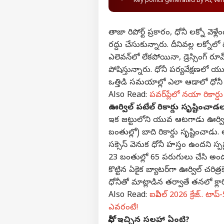
Key points generated by AI, ve
తాజా రిపోర్ట్ ప్రకారం, ధోనీ లక్నో వె
రద్దు చేసుకున్నారు. దీనివల్ల లక్నో
ఎలెవన్‌లో లేకపోయినా, డ్రెస్సింగ్ 
పోషిస్తున్నారు. ధోనీ పర్యవేక్షణ
ఒత్తిడి సమయాల్లో ఎలా ఆడాలో ధోనీ న
Also Read:
పవర్‌ప్లేలో నయా రికార్డు
ఊర్విల్ పటేల్ రికార్డు సృష్టించాడ
ఇక జట్టులోని యువ ఆటగాడు ఊర్విల్ 
బంతుల్లో) బాది రికార్డు సృష్టించాడు
సక్సెస్ వెనుక ధోనీ హస్తం ఉందని స్పష
23 బంతుల్లో 65 పరుగులు చేసి అందర
కొట్టిన ఏకైక బ్యాటర్‌గా ఊర్విల్ చరి
ధోనీతో మాట్లాడిన తర్వాతే తనలో క్లార
Also Read:
ఐపీఎల్ 2026 క్రేజ్.. టాప్
ఎవరంటే!
ధోనీ ఇచ్చిన సలహా ఏంటి?