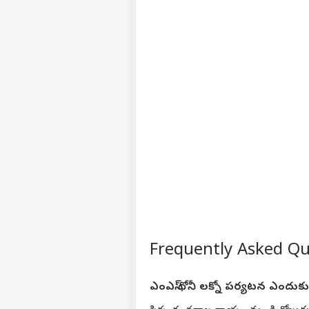
Frequently Asked Q
ఎంఎస్ ధోనీ లక్నో పర్యటన ఎందుకు 