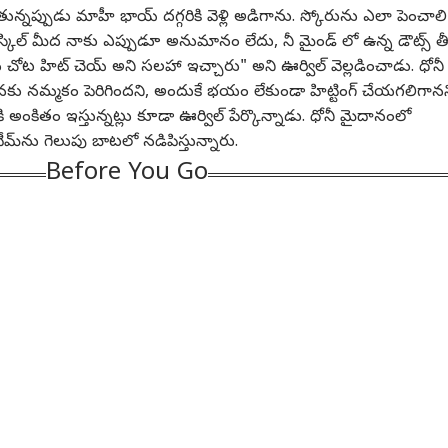
్నప్పుడు మాహీ భాయ్ దగ్గరికి వెళ్లి అడిగాను. స్కోరును ఎలా పెంచాలి
స్కిల్ మీద నాకు ఎప్పుడూ అనుమానం లేదు, నీ మైండ్ లో ఉన్న డౌట్స్ తీ
న చోట హిట్ చెయ్ అని సలహా ఇచ్చారు" అని ఊర్విల్ వెల్లడించాడు. ధోనీ
కు నమ్మకం పెరిగిందని, అందుకే భయం లేకుండా హిట్టింగ్ చేయగలిగానన
గత కార్నర్
నీకి అంకితం ఇస్తున్నట్లు కూడా ఊర్విల్ పేర్కొన్నాడు. ధోనీ మైదానంలో
్‌ను గెలుపు బాటలో నడిపిస్తున్నారు.
్ర కథనాలు
టాప్ రీల్స్
Before You Go
ిక్స్
పాలిటిక్స్
పాలిటిక్స్
ఆంధ్ర
టు 17 నుంచి ఏపీ
తెలంగాణ ఫోన్ ట్యాపింగ్
తమిళనాట విజయ్ వర్సెస్
ఏపీ 
బ్లీ వర్షాకాల సమరం:
కేసులో సంచలనం -
ఉదయనిధి స్టాలిన్ - పాత
మెగా
్సీ చాలెంజ్‌పై
ఆగస్టు 15 తర్వాత
ఆటో
మిత్రుల పొలిటికల్ ఫైట్
సినిమా
కూట
నిజామ
్సార్‌సీపీ వ్యూహం
నాంపల్లి కోర్టులో సిట్
వెనుక అసలు ప్లాన్
సంచ
? సభలోకి వెళ్తుందా..
అదనపు ఛార్జ్‌షీట్ - కేసీఆర్
ఇదేనా?
ల్లోనే పోరు
పేరు ఉంటుందా?
స్తుందా?