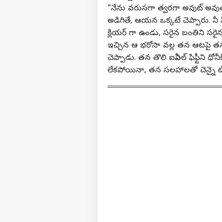
"నేను వరుసగా త్వరగా అవుట్ అవుతున
అడిగితే, ఆయన ఒక్కటే చెప్పారు. నీ 
క్లియర్ గా ఉండు, సరైన బంతిని సరై
ఇచ్చిన ఆ భరోసా వల్ల తన ఆటపై తన
వ్యక్తి
చెప్పాడు.
తన తొలి ఐపీఎల్ ఫిఫ్టీని ధో
లేకపోయినా, తన సలహాలతో చెన్నై టీమ
అగ
హలో గెస్ట్
పాలిట
మాతో ప్రచారం చేయండి
కేరీర్స్
మా గురించి
అభిప్రాయాన్ని పంపండి
ఆగస్
మమ్మల్ని సంప్రదించండి
అసెం
డీఎస
క్రైమ్
ప్రైవసీ పాలసీ
వైఎస
ఏంటి
వీధు
సాగి