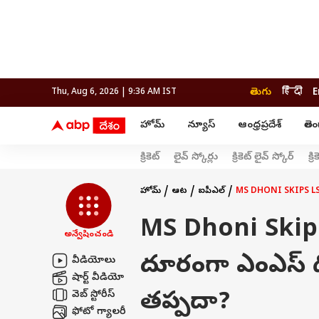
తెలుగు
हिंदी
E
Thu, Aug 6, 2026 | 9:36 AM IST
హోమ్
న్యూస్
ఆంధ్రప్రదేశ్
తెల
ఆంధ్ర నాడి
వార్తలు
లైఫ్ స
క్రికెట్
లైవ్ స్కోర్లు
క్రికెట్ లైవ్ స్కోర్
క్
ఆంధ్రప్రదేశ్
ఫుడ్ 
ఇండియా
అమరావతి
వరంగల్
పర్సనల్ ఫైనాన్స్
ప్రపంచం
రాజమండ్రి
హైదరాబాద్
బడ్జెట్
తెలంగాణ
అంద
పాలిటిక్స్
విశాఖపట్నం
నిజామాబాద్
తెలంగాణ
హోమ్
ఆట
ఐపీఎల్
MS DHONI SKIPS LSG M
ఇండియా
వరంగల్
టెక్
ప్రపంచం
నల్గొండ
MS Dhoni Skips 
పాలిటిక్స్
నిజామాబాద్
అన్వేషించండి
క్రైమ్
జాబ్స
కరీంనగర్
దూరంగా ఎంఎస్ ధో
వీడియోలు
హైదరాబాద్
షార్ట్ వీడియో
రైతు దేశం
ఎలక్షన్
ఫ్యాక్ట
తప్పదా?
వెబ్ స్టోరీస్
ఫోటో గ్యాలరీ