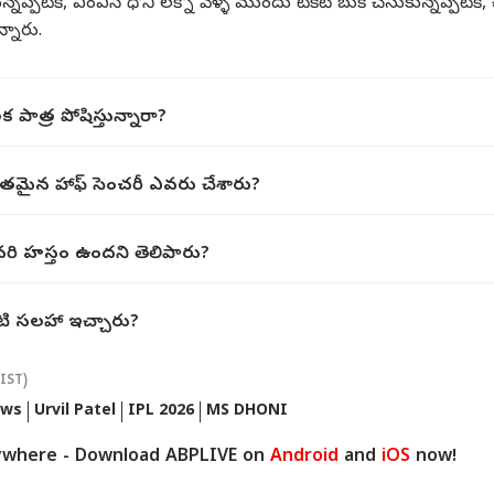
్పటికీ, ఎంఎస్ ధోనీ లక్నో వెళ్ళే ముందు టికెట్ బుక్ చేసుకున్నప్పటికీ, 
్నారు.
 పాత్ర పోషిస్తున్నారా?
తమైన హాఫ్ సెంచరీ ఎవరు చేశారు?
ఎవరి హస్తం ఉందని తెలిపారు?
ంటి సలహా ఇచ్చారు?
(IST)
ews
Urvil Patel
IPL 2026
MS DHONI
ywhere - Download ABPLIVE on
Android
and
iOS
now!