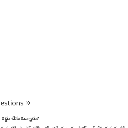
uestions
రద్దు చేసుకున్నారు?