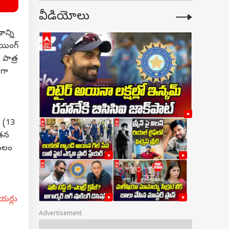
వీడియోలు
ాన్ని
ేయింగ్
 పాత్ర
ంగా
ీ (13
 తన
ేవలం
,
ేయర్లు
Advertisement