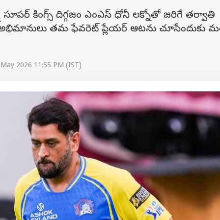
ూపర్ కింగ్స్ దిగ్గజం ఎంఎస్ ధోనీ లక్నోతో జరిగే తర్వాతి
అభిమానులు తమ ఫేవరెట్ ప్లేయర్ ఆటను చూసేందుకు మర
 May 2026 11:55 PM (IST)