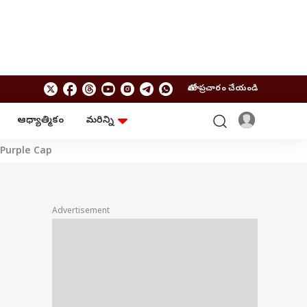
మాతో ప్రచారం చేయండి
ఆధ్యాత్మికం
మరిన్ని
బిజినెస్
ఆంధ్రప్రదేశ్
 Purple Cap
పర్సనల్ ఫైనాన్స్
అమరావతి
మ్యూచువల్ ఫండ్స్
రాజమండ్రి
ఐపీవో
కర్నూలు
బడ్జెట్
తిరుపతి
Advertisement
విజయవాడ
ఆధ్యాత్మికం
నెల్లూరు
వాస్తు
విశాఖపట్నం
శుభసమయం
ఆటో
BRAND WIRE