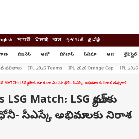
nglish
मराठी
ਪੰਜਾਬੀ
বাংলা
ગુજરાતી
தமிழ்
ంగాణ
బిజినెస్
ఆటో
బిగ్‌బాస్
సినిమా
ఆట
లైఫ్‌స్టైల్‌
్టైల్
ఆరోగ్యం
ఎంటర్‌టైన్మెంట్
రికెట్ ఫలితాలు
IPL 2026 Teams
IPL 2026 Orange Cap
IPL 2026
కార్నర్
కరోనా
సినిమా
ం
ఆయుర్వేదం
సినిమా రివ్యూ
ATCH: LSG మ్యాచ్‌కు దూరంగా ఎంఎస్ ధోనీ- సీఎస్కే అభిమానులకు నిరాశ తప్పదా?
ఓటీటీ-వెబ్‌సిరీస్‌
ఆట
టీవీ
LSG Match: LSG మ్యాచ్‌కు
గాసిప్స్
క్రికెట్
ఐపీఎల్
్
ట్రెండింగ్
నీ- సీఎస్కే అభిమానులకు నిరాశ
యువ
్ చెక్
INDIA AT 2047
ఎడ్యుకేషన్