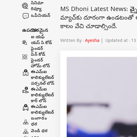
సినిమా
MS Dhoni Latest News: చెన్నై స
రివ్యూ
ఒపీనియన్
మ్యాచ్‌కు దూరంగా ఉండటంతో 
కాలం వేచి చూడాల్సిందే.
ఉపయోగకరమైన
ఐ యఫ్
Written By :
Ayesha
| Updated at : 13
యస్ సి కోడ్
ఫైండర్
పిన్ కోడ్
ఫైండర్
హోమ్ లోన్
ఈఎమ్ఐ
కాలిక్యులేటర్
పర్సనల్ లోన్
ఈఎమ్ఐ
కాలిక్యులేటర్
కార్ లోన్
ఈఎమ్ఐ
కాలిక్యులేటర్
బంగారం
ధర
వెండి ధర