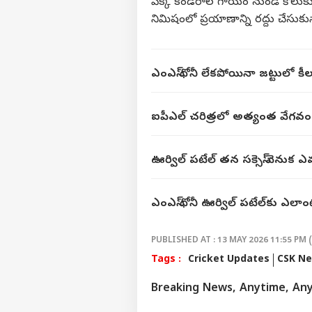
పిక్క కండరాల గాయం నుండి కోలుకున్నప
నిమిషంలో ప్రయాణాన్ని రద్దు చేసుకున
ఎంఎస్ ధోనీ లేకపోయినా జట్టులో కీలక
ఐపీఎల్ చరిత్రలో అత్యంత వేగవం
ఊర్విల్ పటేల్ తన సక్సెస్ వెనుక 
ఎంఎస్ ధోనీ ఊర్విల్ పటేల్‌కు ఎలా
PUBLISHED AT : 13 MAY 2026 11:55 PM 
Tags :
Cricket Updates
CSK N
Breaking News, Anytime, An