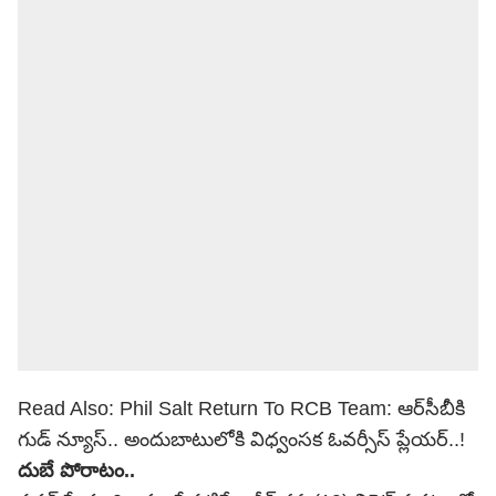
Read Also:
Phil Salt Return To RCB Team: ఆర్‌సీబీకి
గుడ్ న్యూస్.. అందుబాటులోకి విధ్వంస‌క ఓవ‌ర్సీస్ ప్లేయ‌ర్..!
దుబే పోరాటం..