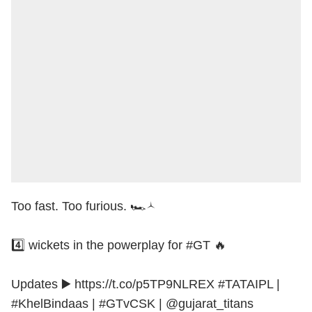
Too fast. Too furious. 🏎‍🟀
4️⃣ wickets in the powerplay for
#GT
🔥
Updates ▶️
https://t.co/p5TP9NLREX
#TATAIPL
|
#KhelBindaas
|
#GTvCSK
|
@gujarat_titans