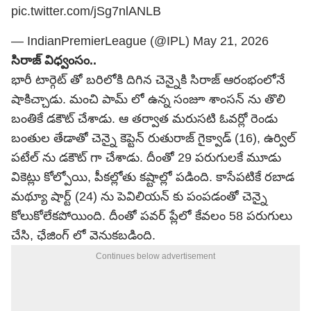
pic.twitter.com/jSg7nlANLB
— IndianPremierLeague (@IPL)
May 21, 2026
సిరాజ్ విధ్వంసం..
భారీ టార్గెట్ తో బరిలోకి దిగిన చెన్నైకి సిరాజ్ ఆరంభంలోనే
షాకిచ్చాడు. మంచి పామ్ లో ఉన్న సంజూ శాంస‌న్ ను తొలి
బంతికే డ‌కౌట్ చేశాడు. ఆ త‌ర్వాత మ‌రుస‌టి ఓవ‌ర్లో రెండు
బంతుల తేడాతో చెన్నై కెప్టెన్ రుతురాజ్ గైక్వాడ్ (16), ఉర్విల్
ప‌టేల్ ను డ‌కౌట్ గా చేశాడు. దీంతో 29 ప‌రుగుల‌కే మూడు
వికెట్లు కోల్పోయి, పీక‌ల్లోతు క‌ష్టాల్లో ప‌డింది. కాసేప‌టికే ర‌బాడ
మ‌థ్యూ షార్ట్ (24) ను పెవిలియ‌న్ కు పంప‌డంతో చెన్నై
కోలుకోలేక‌పోయింది. దీంతో ప‌వ‌ర్ ప్లేలో కేవ‌లం 58 ప‌రుగులు
చేసి, ఛేజింగ్ లో వెనుక‌బ‌డింది.
Continues below advertisement