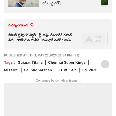
లో న్యూ జోష్!
మరిన్ని చదవండి
కేకేఆర్ స్ట‌న్నింగ్ విక్ట‌రీ.. ప్లే ఆఫ్స్ రేసులోనే ర‌హానే
వైభ
సేన‌.. రాణించిన మ‌నీశ్.. ముంబైకి మ‌రో ఓట‌మి
రికా
PUBLISHED AT : THU, MAY 21,2026, 11:34 PM (IST)
Tags :
Gujarat Titans
Chennai Super Kings
MD Siraj
Sai Sudharshan
GT VS CSK
IPL 2026
Continues below advertisement