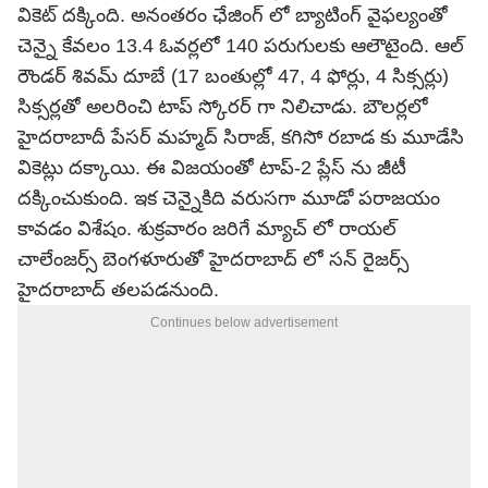
వికెట్ ద‌క్కింది. అనంత‌రం ఛేజింగ్ లో బ్యాటింగ్ వైఫ‌ల్యంతో
చెన్నై కేవ‌లం 13.4 ఓవ‌ర్ల‌లో 140 ప‌రుగుల‌కు ఆలౌటైంది. ఆల్
రౌండ‌ర్ శివ‌మ్ దూబే (17 బంతుల్లో 47, 4 ఫోర్లు, 4 సిక్స‌ర్లు)
సిక్స‌ర్ల‌తో అల‌రించి టాప్ స్కోర‌ర్ గా నిలిచాడు. బౌల‌ర్ల‌లో
హైద‌రాబాదీ పేస‌ర్ మ‌హ్మ‌ద్ సిరాజ్, క‌గిసో ర‌బాడ కు మూడేసి
వికెట్లు ద‌క్కాయి. ఈ విజ‌యంతో టాప్-2 ప్లేస్ ను జీటీ
ద‌క్కించుకుంది. ఇక చెన్నైకిది వ‌రుస‌గా మూడో ప‌రాజ‌యం
కావ‌డం విశేషం. శుక్ర‌వారం జ‌రిగే మ్యాచ్ లో రాయ‌ల్
చాలేంజ‌ర్స్ బెంగ‌ళూరుతో హైద‌రాబాద్ లో సన్ రైజ‌ర్స్
హైద‌రాబాద్ త‌ల‌ప‌డ‌నుంది.
Continues below advertisement