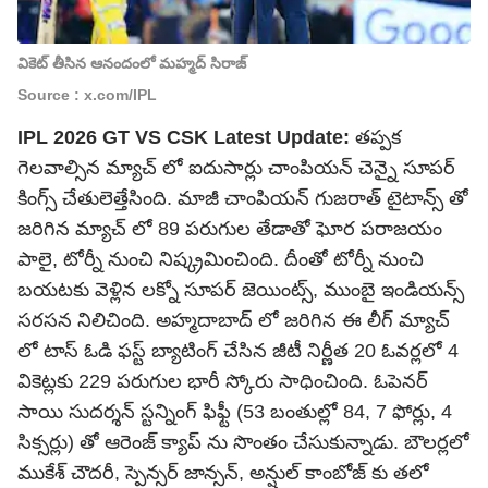
వికెట్ తీసిన ఆనందంలో మహ్మద్ సిరాజ్
Source : x.com/IPL
IPL 2026 GT VS CSK Latest Update:
తప్పక
గెలవాల్సిన మ్యాచ్ లో ఐదుసార్లు చాంపియ‌న్ చెన్నై సూప‌ర్
కింగ్స్ చేతులెత్తేసింది. మాజీ చాంపియ‌న్ గుజ‌రాత్ టైటాన్స్ తో
జ‌రిగిన మ్యాచ్ లో 89 ప‌రుగుల తేడాతో ఘోర ప‌రాజ‌యం
పాలై, టోర్నీ నుంచి నిష్క్ర‌మించింది. దీంతో టోర్నీ నుంచి
బ‌య‌ట‌కు వెళ్లిన ల‌క్నో సూప‌ర్ జెయింట్స్, ముంబై ఇండియ‌న్స్
స‌ర‌స‌న నిలిచింది. అహ్మ‌దాబాద్ లో జ‌రిగిన ఈ లీగ్ మ్యాచ్
లో టాస్ ఓడి ఫ‌స్ట్ బ్యాటింగ్ చేసిన జీటీ నిర్ణీత 20 ఓవ‌ర్ల‌లో 4
వికెట్ల‌కు 229 ప‌రుగుల భారీ స్కోరు సాధించింది. ఓపెన‌ర్
సాయి సుద‌ర్శ‌న్ స్ట‌న్నింగ్ ఫిఫ్టీ (53 బంతుల్లో 84, 7 ఫోర్లు, 4
సిక్స‌ర్లు) తో ఆరెంజ్ క్యాప్ ను సొంతం చేసుకున్నాడు. బౌల‌ర్ల‌లో
ముకేశ్ చౌద‌రీ, స్పెన్స‌ర్ జాన్స‌న్, అన్షుల్ కాంబోజ్ కు త‌లో