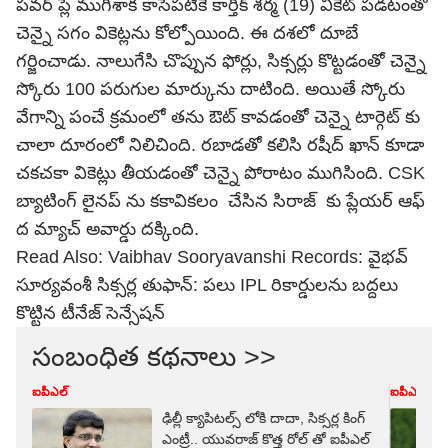
ప‌వ‌ర్ ప్లే ముగిశాక కాసేప‌టికే కార్తీక్ శ‌ర్మ (19) వికెట్ ప‌డ‌టంతో
చెన్నై స‌గం వికెట్ల‌ను కోల్పోయింది. ఈ ద‌శ‌లో దూబే
గ‌ర్జించాడు. నాలుగేసి చొప్పున ఫోర్లు, సిక్స‌ర్లు కొట్ట‌డంతో చెన్నై
స్కోరు 100 ప‌రుగుల మార్కును దాటింది. అయితే స్కోరు
వేగాన్ని పంచే క్ర‌మంలో త‌ను ఔట్ కావ‌డంతో చెన్నై టార్గెట్ కు
చాలా దూరంలో నిలిచింది. ర‌బాడ‌తో క‌లిసి ర‌షీద్ ఖాన్ కూడా
చ‌క‌చ‌కా వికెట్లు తీయ‌డంతో చెన్నై పోరాటం ముగిసింది. CSK
బ్యాటింగ్ లైనప్ ను కకావికలం చేసిన సిరాజ్ కు ప్లేయ‌ర్ ఆఫ్
ద మ్యాచ్ అవార్డు ద‌క్కింది.
Read Also:
Vaibhav Sooryavanshi Records: వైభవ్
సూర్యవంశీ సిక్సర్ల తుఫాన్: పలు IPL రికార్డులను బద్దలు
కొట్టిన టీనేజ్ సెన్సేషన్
సంబంధిత కథనాలు >>
ఐపీఎల్
ఐపీఎల్
ఢిల్లీ క్యాపిటల్స్ లోకి దాదా, సిక్సర్ల కింగ్
ఎంట్రీ.. యువరాజ్ కొత్త రోల్ తో ఐపీఎల్