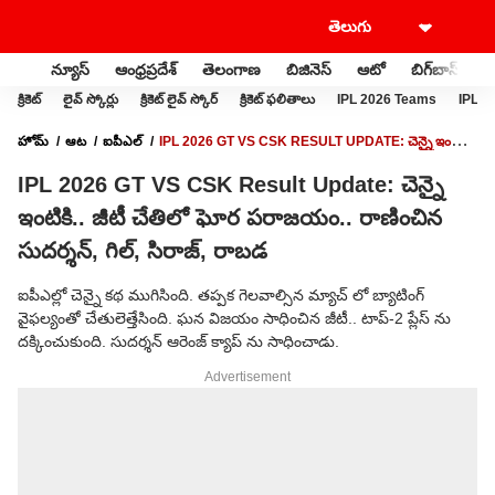
న్యూస్
ఆంధ్రప్రదేశ్
తెలంగాణ
బిజినెస్
ఆటో
బిగ్‌బాస్
స
క్రికెట్
లైవ్ స్కోర్లు
క్రికెట్ లైవ్ స్కోర్
క్రికెట్ ఫలితాలు
IPL 2026 Teams
IPL 2
హోమ్
ఆట
ఐపీఎల్
IPL 2026 GT VS CSK RESULT UPDATE: చెన్నై ఇంటికి..
జీటీ చేతిలో ఘోర ప‌రాజ‌యం.. రాణించిన సుద‌ర్శ‌న్, గిల్, సిరాజ్, రాబ‌డ‌
IPL 2026 GT VS CSK Result Update: చెన్నై
ఇంటికి.. జీటీ చేతిలో ఘోర ప‌రాజ‌యం.. రాణించిన
సుద‌ర్శ‌న్, గిల్, సిరాజ్, రాబ‌డ‌
ఐపీఎల్లో చెన్నై క‌థ ముగిసింది. త‌ప్ప‌క గెల‌వాల్సిన మ్యాచ్ లో బ్యాటింగ్
వైఫ‌ల్యంతో చేతులెత్తేసింది. ఘ‌న విజ‌యం సాధించిన జీటీ.. టాప్-2 ప్లేస్ ను
ద‌క్కించుకుంది. సుద‌ర్శ‌న్ ఆరెంజ్ క్యాప్ ను సాధించాడు.
Advertisement