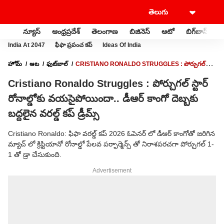
న్యూస్
ఆంధ్రప్రదేశ్
తెలంగాణ
బిజినెస్
ఆటో
బిగ్‌బాస్
స
India At 2047
ఫీఫా ప్రపంచ కప్
Ideas Of India
హోమ్
ఆట
ఫుట్‌బాల్
CRISTIANO RONALDO STRUGGLES : పోర్చుగల్
స్టార్ రోనాల్డోకు వయసైపోయిందా.. డీఆర్ కాంగో దెబ్బకు బద్దలైన వరల్డ్ కప్ డ్రీమ్స్
Cristiano Ronaldo Struggles : పోర్చుగల్ స్టార్
రోనాల్డోకు వయసైపోయిందా.. డీఆర్ కాంగో దెబ్బకు
బద్దలైన వరల్డ్ కప్ డ్రీమ్స్
Cristiano Ronaldo: ఫిఫా వరల్డ్ కప్ 2026 ఓపెనర్ లో డీఆర్ కాంగోతో జరిగిన
మ్యాచ్ లో క్రిస్టియానో రోనాల్డో పేలవ పర్ఫార్మెన్స్ తో నిరాశపరచగా పోర్చుగల్ 1-
1 తో డ్రా చేసుకుంది.
Advertisement