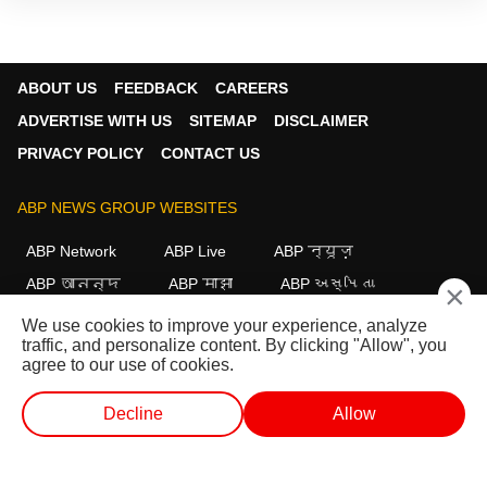
ABOUT US
FEEDBACK
CAREERS
ADVERTISE WITH US
SITEMAP
DISCLAIMER
PRIVACY POLICY
CONTACT US
ABP NEWS GROUP WEBSITES
ABP Network
ABP Live
ABP न्यूज़
ABP আনন্দ
ABP माझा
ABP અસ્મિતા
×
ABP Ganga
ABP ਸਾਂਝਾ
ABP நாடு
ABP దేశం
We use cookies to improve your experience, analyze
traffic, and personalize content. By clicking "Allow", you
FOLLOW US
agree to our use of cookies.
Decline
Allow
This website follows the
DNPA Code of Ethics.
Copyright@2026.
వెబ్ స్టోరీస్
ప్రత్యక్ష ప్రసార టీవీ
షార్ట్ వీడియో
వీడియోలు
All rights reserved.