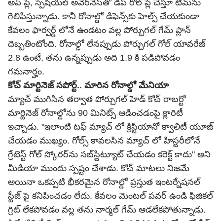
అప్ ప్లే, స్పేషియల్ అవేర్‌నెస్‌తో డీప్ రోల్ ప్లే చేస్తూ టీమ్‌ను
గెలిపిస్తున్నాడు. కానీ రోనాల్డో డిఫెన్స్‌కు హెల్ప్ చేయకుండా
కేవలం ఫార్వర్డ్ లోనే ఉండటం వల్ల పోర్చుగల్ గేమ్ ప్లాన్
దెబ్బతింటోంది. రోనాల్డో లేనప్పుడు పోర్చుగల్ గోల్ యావరేజ్
2.8 ఉంటే, తను ఉన్నప్పుడు అది 1.9 కి పడిపోవడం
గమనార్హం.
కోచ్ మార్టినెజ్ సపోర్ట్.. మారిన రోనాల్డో మేనియా
మ్యాచ్ ముగిసిన తర్వాత పోర్చుగల్ హెడ్ కోచ్ రాబర్టో
మార్టినెజ్ రోనాల్డోను 90 మినిట్స్ ఆడించడంపై క్లారిటీ
ఇచ్చాడు. "ఇలాంటి టఫ్ మ్యాచ్ లో క్రిస్టియానో క్వాలిటీ యూజ్
చేయడం ముఖ్యం. గోల్స్ కావలసిన మ్యాచ్ లో హిస్టరీలోనే
గ్రేటెస్ట్ గోల్ స్కోరర్‌ను సబ్‌స్టిట్యూట్ చేయడం కరెక్ట్ కాదు" అని
మీడియా ముందు స్పష్టం చేశాడు. కోచ్ మాటలు నిజమే
అయినా ఒకప్పటి భీకరమైన రోనాల్డో ప్రస్తుత ఇంటర్నేషనల్
స్టేజ్ పై కనిపించడం లేదు.
కేవలం మెంటల్ పవర్ ఉండి ఫిజికల్
గ్రిట్ లేకపోవడం వల్ల తను నార్మల్ గేమ్ ఆడలేకపోతున్నాడు.