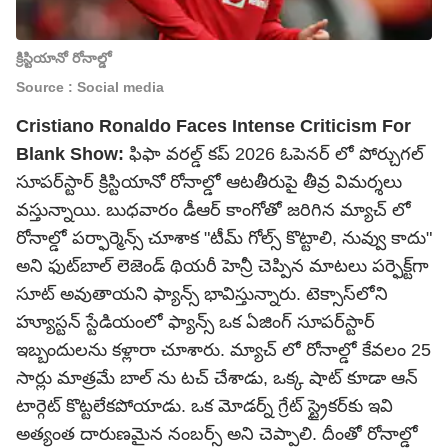
క్రిస్టియానో రోనాల్డో
Source : Social media
Cristiano Ronaldo Faces Intense Criticism For
Blank Show:
ఫిఫా వరల్డ్ కప్ 2026 ఓపెనర్ లో పోర్చుగల్
సూపర్‌స్టార్ క్రిస్టియానో రోనాల్డో ఆటతీరుపై తీవ్ర విమర్శలు
వస్తున్నాయి. బుధవారం డీఆర్ కాంగోతో జరిగిన మ్యాచ్ లో
రోనాల్డో పర్ఫార్మెన్స్ చూశాక "టీమ్ గోల్స్ కొట్టాలి, నువ్వు కాదు"
అని ఫుట్‌బాల్ లెజెండ్ థియరీ హెన్రీ చెప్పిన మాటలు పర్ఫెక్ట్‌గా
సూట్ అవుతాయని ఫ్యాన్స్ భావిస్తున్నారు. టెక్సాస్‌లోని
హ్యూస్టన్ స్టేడియంలో ఫ్యాన్స్ ఒక ఏజింగ్ సూపర్‌స్టార్
ఇబ్బందులను కళ్లారా చూశారు. మ్యాచ్ లో రోనాల్డో కేవలం 25
సార్లు మాత్రమే బాల్ ను టచ్ చేశాడు, ఒక్క షాట్ కూడా ఆన్
టార్గెట్ కొట్టలేకపోయాడు. ఒక మోడర్న్ గ్రేట్ స్ట్రైకర్‌కు ఇవి
అత్యంత దారుణమైన నంబర్స్ అని చెప్పాలి. దీంతో రోనాల్డో