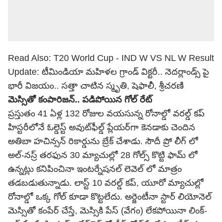
Read Also:
T20 World Cup - IND W VS NL W Result
Update: టీమిండియా మ‌హిళ‌ల గ్రాండ్ విక్ట‌రీ.. నెదర్లాండ్స్ పై
భారీ విజ‌యం.. స‌త్తా చాటిన స్మృతి, షెఫాలీ, శ్రీచ‌ర‌ణి
మెస్సితో కంపారిజన్.. పడిపోయిన గోల్ రేట్
ప్రస్తుతం 41 ఏళ్ల 132 రోజుల వయసున్న రోనాల్డో వరల్డ్ కప్
హిస్టరీలోనే ఓల్డెస్ట్ అవుట్‌ఫీల్డ్ ప్లేయర్‌గా కెనడాకు చెందిన
అతిబా హచిన్సన్ రికార్డును బ్రేక్ చేశాడు. సౌదీ ప్రో లీగ్ లో
అల్-నస్ర్ తరఫున 30 మ్యాచుల్లో 28 గోల్స్ కొట్టి ఫామ్ లో
ఉన్నట్లు కనిపించినా ఇంటర్నేషనల్ లెవెల్ లో మాత్రం
తడబడుతున్నాడు. లాస్ట్ 10 వరల్డ్ కప్, యూరో మ్యాచుల్లో
రోనాల్డో ఒక్క గోల్ కూడా కొట్టలేదు. అర్జెంటీనా స్టార్ లియోనెల్
మెస్సితో కంపేర్ చేస్తే, మెస్సికి పేస్ (వేగం) లేకపోయినా లింక్-