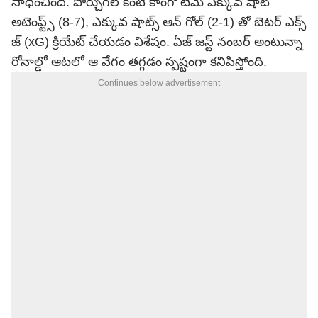
సాధించింది. పోర్చుగల్ కంటే కాంగో టీమే ఎక్కువ షాట్
అటెంప్ట్స్ (8-7), ఎక్కువ షాట్స్ ఆన్ గోల్ (2-1) తో బెటర్ ఎక్స్
జ్ (xG) క్రియేట్ చేయడం విశేషం. ఏజ్ జస్ట్ నంబర్ అంటున్నా
రోనాల్డో ఆటలో ఆ వేగం తగ్గడం స్పష్టంగా కనిపిస్తోంది.
Continues below advertisement