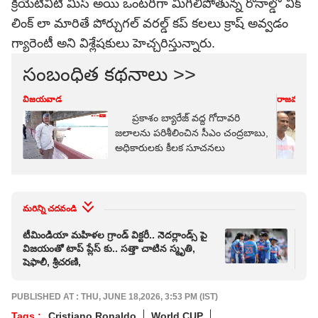
క్రియేటివిటీ మిస్ అయి ఒంటరిగా మిగిలిపోతున్న రోనాల్డో వీక్
లింక్ లా మారితే పోర్చుగల్ వరల్డ్ కప్ కలలు క్రాష్ అవ్వడం
గ్యారెంటీ అని విశ్లేషకులు హెచ్చరిస్తున్నారు.
సంబంధిత కథనాలు >>
విజయవాడ
రాజమండ్రి
ప్రకాశం బ్యారేజ్ వద్ద గోదావరి
జలాలను పరిశీలించిన సీఎం చంద్రబాబు,
అధికారులకు కీలక సూచనలు
మరిన్ని చదవండి
టీమిండియా మ‌హిళ‌ల గ్రాండ్ విక్ట‌రీ.. నెదర్లాండ్స్ పై
ఐపీఎ
విజయంతో టాప్ ప్లేస్ కు.. స‌త్తా చాటిన స్మృతి,
దెబ్
షెఫాలీ, శ్రీచ‌ర‌ణి,
ఆడక
PUBLISHED AT : THU, JUNE 18,2026, 3:53 PM (IST)
Tags :
Cristiano Ronaldo
World CUP