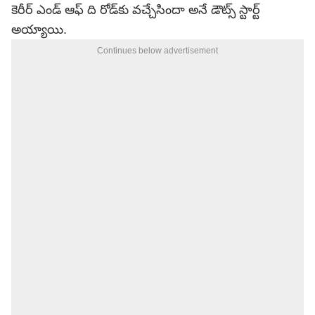
కెరీర్ ఎండ్ ఆఫ్ ది రోడ్‌కు వచ్చేసిందా అనే డౌట్స్ స్టార్ట్
అయ్యాయి.
Continues below advertisement