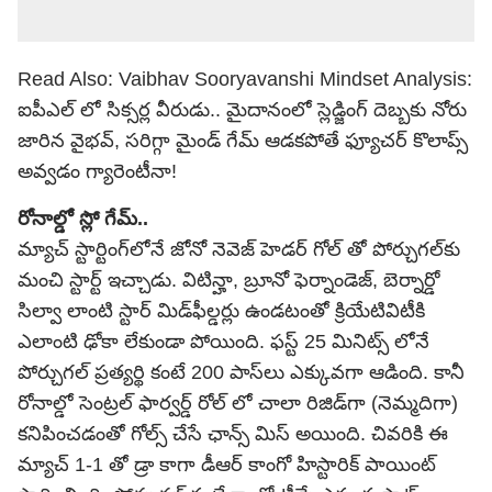
Read Also:
Vaibhav Sooryavanshi Mindset Analysis:
ఐపీఎల్ లో సిక్సర్ల వీరుడు.. మైదానంలో స్లెడ్జింగ్ దెబ్బకు నోరు
జారిన వైభవ్, సరిగ్గా మైండ్ గేమ్ ఆడకపోతే ఫ్యూచర్ కొలాప్స్
అవ్వడం గ్యారెంటీనా!
రోనాల్డో స్లో గేమ్..
మ్యాచ్ స్టార్టింగ్‌లోనే జోనో నెవెజ్ హెడర్ గోల్ తో పోర్చుగల్‌కు
మంచి స్టార్ట్ ఇచ్చాడు. విటిన్హా, బ్రూనో ఫెర్నాండెజ్, బెర్నార్డో
సిల్వా లాంటి స్టార్ మిడ్‌ఫీల్డర్లు ఉండటంతో క్రియేటివిటీకి
ఎలాంటి ఢోకా లేకుండా పోయింది. ఫస్ట్ 25 మినిట్స్ లోనే
పోర్చుగల్ ప్రత్యర్థి కంటే 200 పాస్‌లు ఎక్కువగా ఆడింది. కానీ
రోనాల్డో సెంట్రల్ ఫార్వర్డ్ రోల్ లో చాలా రిజిడ్‌గా (నెమ్మదిగా)
కనిపించడంతో గోల్స్ చేసే ఛాన్స్ మిస్ అయింది. చివరికి ఈ
మ్యాచ్ 1-1 తో డ్రా కాగా డీఆర్ కాంగో హిస్టారిక్ పాయింట్