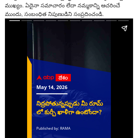
ముఖ్యం. ఏదైనా సమాచారం లేదా నమ్మకాన్ని ఆచరించే
ముందు, సంబంధిత నిపుణుడిని సంప్రదించండి.