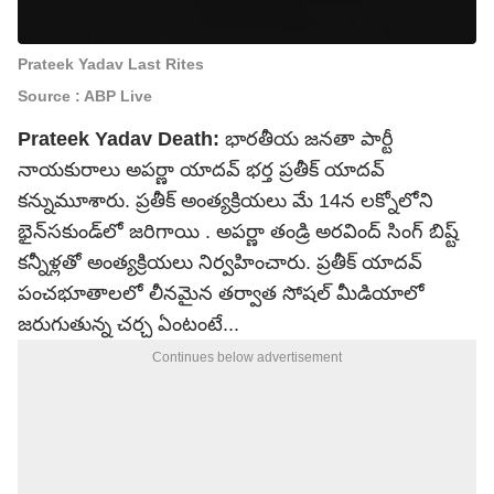
Prateek Yadav Last Rites
Source : ABP Live
Prateek Yadav Death:
భారతీయ జనతా పార్టీ
నాయకురాలు అపర్ణా యాదవ్ భర్త ప్రతీక్ యాదవ్
కన్నుమూశారు. ప్రతీక్ అంత్యక్రియలు మే 14న లక్నోలోని
భైన్‌సకుండ్‌లో జరిగాయి . అపర్ణా తండ్రి అరవింద్ సింగ్ బిష్ట్
కన్నీళ్లతో అంత్యక్రియలు నిర్వహించారు. ప్రతీక్ యాదవ్
పంచభూతాలలో లీనమైన తర్వాత సోషల్ మీడియాలో
జరుగుతున్న చర్చ ఏంటంటే...
Continues below advertisement