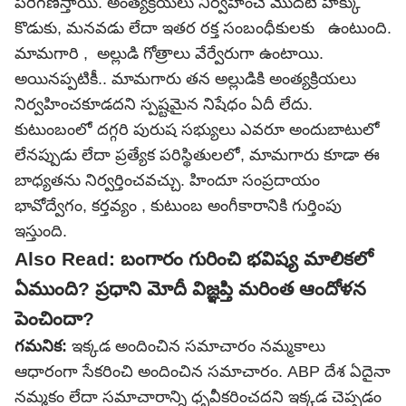
పరిగణిస్తాయి. అంత్యక్రియలు నిర్వహించే మొదటి హక్కు
కొడుకు, మనవడు లేదా ఇతర రక్త సంబంధీకులకు ఉంటుంది.
మామగారి , అల్లుడి గోత్రాలు వేర్వేరుగా ఉంటాయి.
అయినప్పటికీ.. మామగారు తన అల్లుడికి అంత్యక్రియలు
నిర్వహించకూడదని స్పష్టమైన నిషేధం ఏదీ లేదు.
కుటుంబంలో దగ్గరి పురుష సభ్యులు ఎవరూ అందుబాటులో
లేనప్పుడు లేదా ప్రత్యేక పరిస్థితులలో, మామగారు కూడా ఈ
బాధ్యతను నిర్వర్తించవచ్చు. హిందూ సంప్రదాయం
భావోద్వేగం, కర్తవ్యం , కుటుంబ అంగీకారానికి గుర్తింపు
ఇస్తుంది.
Also Read: బంగారం గురించి భవిష్య మాలికలో
ఏముంది? ప్రధాని మోదీ విజ్ఞప్తి మరింత ఆందోళన
పెంచిందా?
గమనిక:
ఇక్కడ అందించిన సమాచారం నమ్మకాలు
ఆధారంగా సేకరించి అందించిన సమాచారం. ABP దేశ ఏదైనా
నమ్మకం లేదా సమాచారాన్ని ధృవీకరించదని ఇక్కడ చెప్పడం