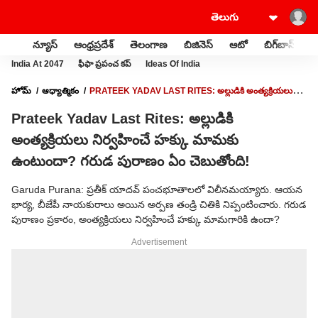
న్యూస్
ఆంధ్రప్రదేశ్
తెలంగాణ
బిజినెస్
ఆటో
బిగ్‌బాస్
స
India At 2047
ఫీఫా ప్రపంచ కప్
Ideas Of India
హోమ్
ఆధ్యాత్మికం
PRATEEK YADAV LAST RITES: అల్లుడికి అంత్యక్రియలు
నిర్వహించే హక్కు మామకు ఉంటుందా? గరుడ పురాణం ఏం చెబుతోంది!
Prateek Yadav Last Rites: అల్లుడికి
అంత్యక్రియలు నిర్వహించే హక్కు మామకు
ఉంటుందా? గరుడ పురాణం ఏం చెబుతోంది!
Garuda Purana: ప్రతీక్ యాదవ్ పంచభూతాలలో విలీనమయ్యారు. ఆయన
భార్య, బీజేపీ నాయకురాలు అయిన అర్పణ తండ్రి చితికి నిప్పంటించారు. గరుడ
పురాణం ప్రకారం, అంత్యక్రియలు నిర్వహించే హక్కు మామగారికి ఉందా?
Advertisement