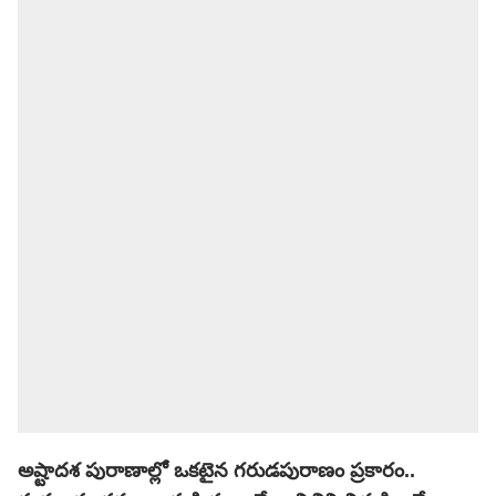
అష్టాదశ పురాణాల్లో ఒకటైన గరుడపురాణం ప్రకారం..