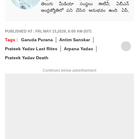
తెలుగు మీడియా సంస్థలు ఈటీవీ, ఏబీఎన్‌
ఆంధ్రజ్యోతిలో పని చేసిన అనుభవం ఉంది. ఏపీ,
తెలంగాణ, రాజకీయ, సినిమా, ఆధ్యాత్మిక వార్తలు
సహా వర్తమాన అంశాలపై కథనాలు అందిస్తారు.
గ్రాడ్యుయేషన్ పూర్తయ్యాక MJMC, MSW,
PUBLISHED AT : FRI, MAY 15,2026, 6:00 AM (IST)
PGDPM కోర్సులు పూర్తిచేశారు. జర్నలిజం కోర్సు పూర్తి
Tags :
Garuda Purana
Antim Sanskar
చేసి పలు తెలుగు మీడియా సంస్థలలో కంటెంట్
Prateek Yadav Last Rites
Arpana Yadav
రైటర్‌గా సేవలు అందించారు. జర్నలిజంలో
వందేళ్లకుపైగా చరిత్ర ఉన్న ఆనంద్ బజార్ పత్రిక
Prateek Yadav Death
నెట్‌వర్క్ (ABP Network)కు చెందిన తెలుగు
డిజిటల్ మీడియా ఏబీపీ దేశంలో నాలుగేళ్లుగా
Continues below advertisement
డిప్యూటీ ప్రొడ్యూసర్‌గా విధులు నిర్వర్తిస్తున్నారు.