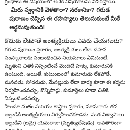
గ్రంథాలు ఈ విషయంలో అనేక విషయాలను వివరిస్తాయి.
మీరు స్వర్గానికి వెళతారా? నరకానికా? గరుడ
పురాణం చెప్పిన ఈ రహస్యాలు తెలుసుకుంటే మీకే
అర్థమవుతుంది!
కొడుకు లేకపోతే అంత్యక్రియలు ఎవరు చేయగలరు?
గరుడ పురాణం ప్రకారం, అంత్యక్రియలు లేదా దహన
సంస్కారాలకు సంబంధించిన నియమాలు ఏమిటంటే,
మృతుని చితికి నిప్పంటించే మొదటి హక్కు కుమారునికి
ఉంటుంది. అయితే, కుటుంబంలో కుమారుడు లేకపోతే,
మనవడు, సోదరుడు, మేనల్లుడు లేదా భార్య కూడా ఈ కర్మను
నిర్వహించవచ్చు. కొన్నిసార్లు, కుమార్తెలు కూడా చితికి
నిప్పంటించవచ్చు.
హిందూ మతం మరియు శాస్త్రాల ప్రకారం, మామగారు తన
అల్లుడికి అంత్యక్రియలు నిర్వహించకూడదు. మత విశ్వాసాలు
అల్లుడిని (జమై) యమరాజు (మృత్యుదేవుడు) అవతారంగా