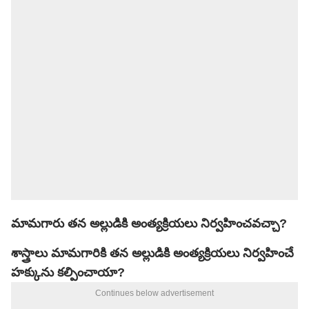
మామగారు తన అల్లుడికి అంత్యక్రియలు నిర్వహించవచ్చా?
శాస్త్రాలు మామగారికి తన అల్లుడికి అంత్యక్రియలు నిర్వహించే
హక్కును కల్పించాయా?
Continues below advertisement