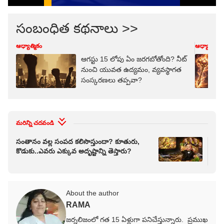
సంబంధిత కథనాలు >>
ఆధ్యాత్మికం
ఆధ్యాత్మికం
ఆగస్టు 15 లోపు ఏం జరగబోతోంది? నీట్
నుంచి యువత ఉద్యమం, వ్యవస్థాగత
సంస్కరణలు తప్పవా?
మరిన్ని చదవండి
సంతానం వల్ల సంపద కలిసొస్తుందా? కూతురు,
కూర
కొడుకు..ఎవరు ఎక్కువ అదృష్టాన్ని తెస్తారు?
మీ 
తెల
About the author
RAMA
జర్నలిజంలో గత 15 ఏళ్లుగా పనిచేస్తున్నారు. ప్రముఖ