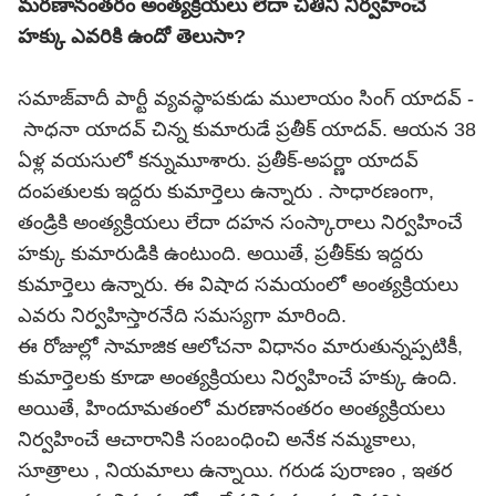
మరణానంతరం అంత్యక్రియలు లేదా చితిని నిర్వహించే
హక్కు ఎవరికి ఉందో తెలుసా?
సమాజ్‌వాదీ పార్టీ వ్యవస్థాపకుడు ములాయం సింగ్ యాదవ్ -
సాధనా యాదవ్‌ చిన్న కుమారుడే ప్రతీక్ యాదవ్. ఆయన 38
ఏళ్ల వయసులో కన్నుమూశారు. ప్రతీక్-అపర్ణా యాదవ్
దంపతులకు ఇద్దరు కుమార్తెలు ఉన్నారు . సాధారణంగా,
తండ్రికి అంత్యక్రియలు లేదా దహన సంస్కారాలు నిర్వహించే
హక్కు కుమారుడికి ఉంటుంది. అయితే, ప్రతీక్‌కు ఇద్దరు
కుమార్తెలు ఉన్నారు. ఈ విషాద సమయంలో అంత్యక్రియలు
ఎవరు నిర్వహిస్తారనేది సమస్యగా మారింది.
ఈ రోజుల్లో సామాజిక ఆలోచనా విధానం మారుతున్నప్పటికీ,
కుమార్తెలకు కూడా అంత్యక్రియలు నిర్వహించే హక్కు ఉంది.
అయితే, హిందూమతంలో మరణానంతరం అంత్యక్రియలు
నిర్వహించే ఆచారానికి సంబంధించి అనేక నమ్మకాలు,
సూత్రాలు , నియమాలు ఉన్నాయి.
గరుడ పురాణం
, ఇతర