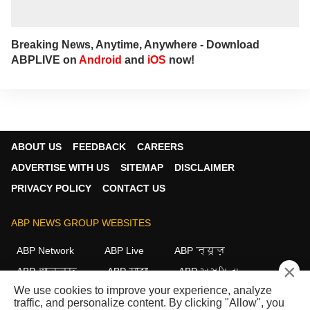
Breaking News, Anytime, Anywhere - Download
ABPLIVE on
Android
and
iOS
now!
ABOUT US
FEEDBACK
CAREERS
ADVERTISE WITH US
SITEMAP
DISCLAIMER
PRIVACY POLICY
CONTACT US
ABP NEWS GROUP WEBSITES
ABP Network
ABP Live
ABP न्यूज़
×
ABP আনন্দ
ABP माझा
ABP અસ્મિતા
We use cookies to improve your experience, analyze
ABP Ganga
ABP ਸਾਂਝਾ
ABP நாடு
ABP దేశం
traffic, and personalize content. By clicking "Allow", you