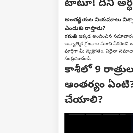
టాటూ! దీని అర్
అంత్యక్రియల నియమాలు విశ
వ్యక్తి
ఎందుకు రాస్తారు?
గమనిక:
ఇక్కడ అందించిన సమాచారం 
అగ
ఆధ్యాత్మిక గ్రంధాల నుంచి సేకరించ
హలో గెస్ట్
పూర్తిగా మీ వ్యక్తిగతం. ఏదైనా స
తెల
సంప్రదించండి.
మాతో ప్రచారం చేయండి
కాశీలో 9 రాత్రు
కేరీర్స్
మా గురించి
ఆంతర్యం ఏంటి?
అభిప్రాయాన్ని పంపండి
తెలం
మమ్మల్ని సంప్రదించండి
చేయాలి?
సింగ
ముం
ఇండ
ప్రైవసీ పాలసీ
నుంచి
రాక!