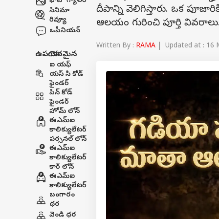
ఫోటో గ్యాలరీ
దీపాన్ని వెలిగిస్తారు. ఒక పూజ
సినిమా
రివ్యూ
ఆలయం గురించి పూర్తి వివరాలు.
ఒపీనియన్
Written By :
RAMA
| Updated at : 16 
ఉపయోగకరమైన
ఐ యఫ్
యస్ సి కోడ్
ఫైండర్
పిన్ కోడ్
ఫైండర్
హోమ్ లోన్
ఈఎమ్ఐ
కాలిక్యులేటర్
పర్సనల్ లోన్
ఈఎమ్ఐ
కాలిక్యులేటర్
కార్ లోన్
ఈఎమ్ఐ
కాలిక్యులేటర్
బంగారం
ధర
వెండి ధర