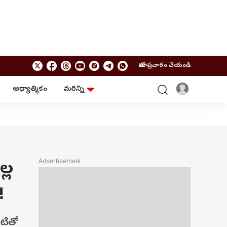
మాతో ప్రచారం చేయండి
ఆధ్యాత్మికం
మరిన్ని
బిజినెస్
ఆంధ్రప్రదేశ్
పర్సనల్ ఫైనాన్స్
అమరావతి
మ్యూచువల్ ఫండ్స్
రాజమండ్రి
ఐపీవో
కర్నూలు
బడ్జెట్
తిరుపతి
విజయవాడ
ఆధ్యాత్మికం
్ల
Advertisement
నెల్లూరు
వాస్తు
విశాఖపట్నం
శుభసమయం
!
ఆటో
BRAND WIRE
టితో