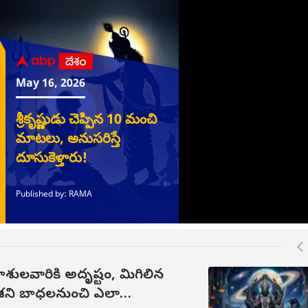
యాచారం కేసులో
పీరియడ్స్ ఆగిన ఎన్ని
భువీకి ఛాన్స్.. పంత్కి నో
ప్లె
గా తేలిన తరుణ్
రోజులకు ఇంట్లో ప్రెగ్నెన్సీ
వన్డే వరల్డ్ కప్ 2027 టీమ్
సీఎస
పాల్! సుప్రీంకోర్టుకు
టెస్ట్ చేసుకోవాలి? డాక్టర్‌ను
ఇదేనా ?
నున్న జర్నలిస్ట్!
ఎప్పుడు సంప్రదించాలి?
ాశులవారికి అదృష్టం, మిగిలిన
 శని బాధలనుంచి ఎలా