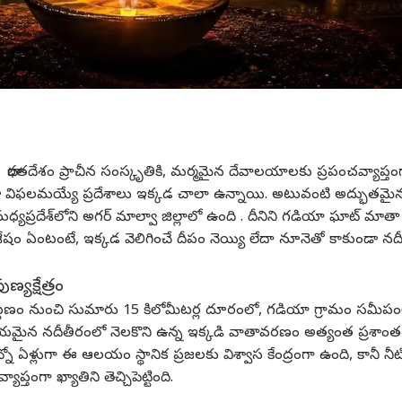
:
భారతదేశం ప్రాచీన సంస్కృతికి, మర్మమైన దేవాలయాలకు ప్రపంచవ్యాప్తం
కం కూడా విఫలమయ్యే ప్రదేశాలు ఇక్కడ చాలా ఉన్నాయి. అటువంటి అద్భుతమై
ప్రదేశ్‌లోని అగర్ మాల్వా జిల్లాలో ఉంది . దీనిని గడియా ఘాట్ మాతా
ం ఏంటంటే, ఇక్కడ వెలిగించే దీపం నెయ్యి లేదా నూనెతో కాకుండా నద
ుణ్యక్షేత్రం
టణం నుంచి సుమారు 15 కిలోమీటర్ల దూరంలో, గడియా గ్రామం సమీపం
ణీయమైన నదీతీరంలో నెలకొని ఉన్న ఇక్కడి వాతావరణం అత్యంత ప్రశాంత
న్నో ఏళ్లుగా ఈ ఆలయం స్థానిక ప్రజలకు విశ్వాస కేంద్రంగా ఉంది, కానీ నీట
ప్తంగా ఖ్యాతిని తెచ్చిపెట్టింది.