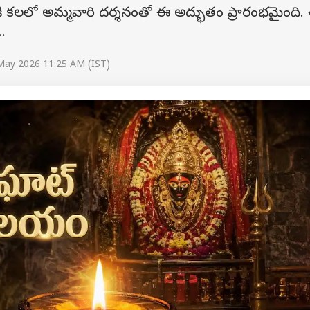
ారికి కలలో అమ్మవారి దర్శనంతో ఈ అద్భుతం ప్రారంభమైంది.
.
May 2026 11:25 AM (IST)