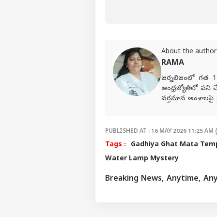
బయటపడాలి?
About the author
RAMA
జర్నలిజంలో గత 15
ఆంధ్రజ్యోతిలో పని
వర్తమాన అంశాలపై 
పూర్తిచేశారు. జర్
అందించారు. జర్నలిజ
చెందిన తెలుగు డి
PUBLISHED AT : 16 MAY 2026 11:25 AM 
నిర్వర్తిస్తున్నారు.
Tags :
Gadhiya Ghat Mata Tem
Water Lamp Mystery
Breaking News, Anytime, An