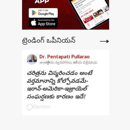
ట్రెండింగ్ ఒపీనియన్
Dr. Pentapati Pullarao
అంతర్జాతీయ వ్యవహారలు, రాజకీయ విశ్లేషకుడు
చరిత్రను విస్మరించడం అంటే
వర్తమానాన్ని కోల్పోవడమే-
ఇరాన్-అమెరికా-ఇజ్రాయెల్
సంఘర్షణకు కారణం ఇదే!
Opinion