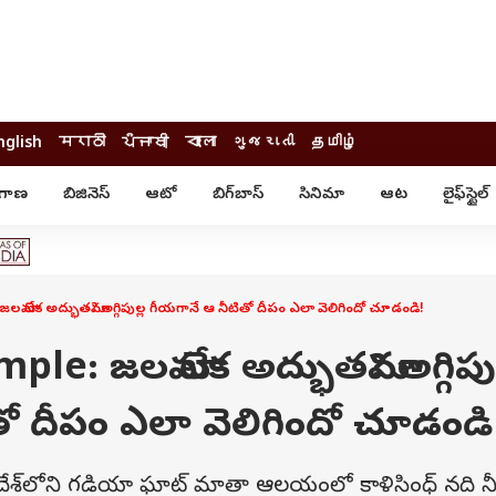
nglish
मराठी
ਪੰਜਾਬੀ
বাংলা
ગુજરાતી
தமிழ்
ంగాణ
బిజినెస్
ఆటో
బిగ్‌బాస్
సినిమా
ఆట
లైఫ్‌స్టైల్‌
్టైల్
ఆరోగ్యం
ఎంటర్‌టైన్మెంట్
కార్నర్
కరోనా
సినిమా
ం
ఆయుర్వేదం
సినిమా రివ్యూ
ఓటీటీ-వెబ్‌సిరీస్‌
 లేక అద్భుతమా? అగ్గిపుల్ల గీయగానే ఆ నీటితో దీపం ఎలా వెలిగిందో చూడండి!
ఆట
టీవీ
గాసిప్స్
క్రికెట్
e: జలమా లేక అద్భుతమా? అగ్గిపుల
ఐపీఎల్
్
ట్రెండింగ్
ో దీపం ఎలా వెలిగిందో చూడండి
యువ
్ చెక్
INDIA AT 2047
దేశ్‌లోని గడియా ఘాట్ మాతా ఆలయంలో కాళిసింధ్ నది నీ
ఎడ్యుకేషన్