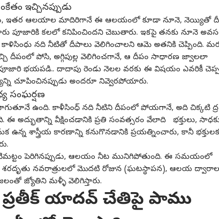
ంకేతం ఇచ్చినప్పుడు
 క్రితం, ఇతర ఆలయాల మాదిరిగానే ఈ ఆలయంలో కూడా నూనె, నెయ్యితో ద
మ్మవారు పూజారికి కలలో కనిపించిందని చెబుతారు. ఇకపై తనకు నూనె అవ
కాళిసింధు నది నీటితో దీపాలు వెలిగించాలని ఆమె అతనికి చెప్పింది. మ
చి దీపంలో పోసి, అగ్గిపుల్ల వెలిగించగానే, ఆ దీపం సాధారణ జ్వాలలా
పూజారి భయపడి.. దాదాపు రెండు నెలల వరకు ఈ విషయం ఎవరికీ చెప్ప
క్ష్యాన్ని చూపించినప్పుడు అందరూ నివ్వెరపోయారు.
మధ్య సంఘర్షణ
తూనే ఉంది. కాళీసింధ్ నది నీటిని దీపంలో పోయగానే, అది చిక్కటి ద్
 అద్భుతాన్ని వీక్షించడానికి ప్రతి సంవత్సరం వేలాది భక్తులు, సాధక
నుక ఉన్న శాస్త్రీయ కారణాన్ని కనుగొనడానికి ప్రయత్నించారు, కానీ భక్తుల
రు.
నీటిమట్టం పెరిగినప్పుడు, ఆలయం నీట మునిగిపోతుంది. ఈ సమయంలో
ారు. శరదృతు నవరాత్రులలో మొదటి రోజున (ఘటస్థాపన), ఆలయ ద్వారాల
లంతో జ్యోతిని మళ్ళీ వెలిగిస్తారు.
 ప్రతీక్ యాదవ్ చేతిపై పాము