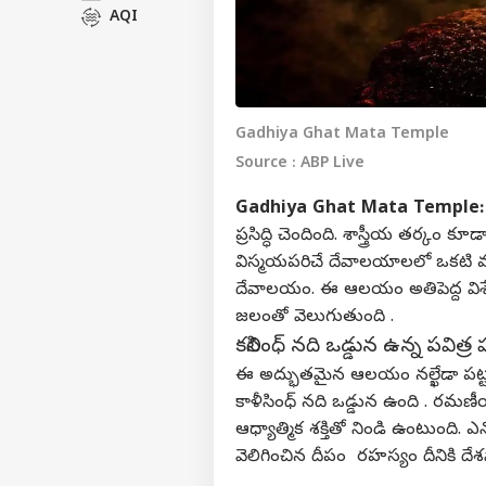
AQI
Gadhiya Ghat Mata Temple
Source : ABP Live
Gadhiya Ghat Mata Temple
ప్రసిద్ధి చెందింది. శాస్త్రీయ తర్
విస్మయపరిచే దేవాలయాలలో ఒకటి మధ్య
దేవాలయం. ఈ ఆలయం అతిపెద్ద విశేష
జలంతో వెలుగుతుంది .
కలిసింధ్ నది ఒడ్డున ఉన్న
పవిత్ర ప
ఈ అద్భుతమైన ఆలయం నల్ఖేడా పట్
కాళీసింధ్ నది ఒడ్డున ఉంది . రమ
ఆధ్యాత్మిక శక్తితో నిండి ఉంటుంది. ఎ
వెలిగించిన దీపం రహస్యం దీనికి దేశవ్యా