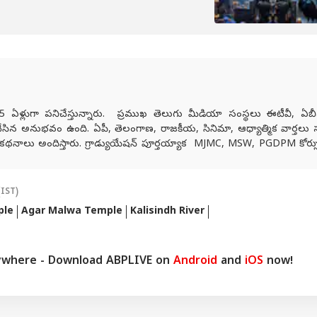
 ఏళ్లుగా పనిచేస్తున్నారు. ప్రముఖ తెలుగు మీడియా సంస్థలు ఈటీవీ, ఏబీఎ
 చేసిన అనుభవం ఉంది. ఏపీ, తెలంగాణ, రాజకీయ, సినిమా, ఆధ్యాత్మిక వార్తలు
కథనాలు అందిస్తారు. గ్రాడ్యుయేషన్ పూర్తయ్యాక MJMC, MSW, PGDPM కోర్స
నలిజం కోర్సు పూర్తి చేసి పలు తెలుగు మీడియా సంస్థలలో కంటెంట్ రైటర్‌గా స
ంలో వందేళ్లకుపైగా చరిత్ర ఉన్న ఆనంద్ బజార్ పత్రిక నెట్‌వర్క్ (ABP Networ
జిటల్ మీడియా ఏబీపీ దేశంలో నాలుగేళ్లుగా డిప్యూటీ ప్రొడ్యూసర్‌గా విధ
(IST)
ple
Agar Malwa Temple
Kalisindh River
ywhere - Download ABPLIVE on
Android
and
iOS
now!