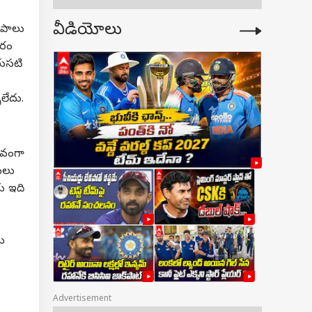
వీడియోలు
ీపాలు
సరం
రుసటి
లేదు.
రవంగా
ులు
కు ఇది
ు
Advertisement