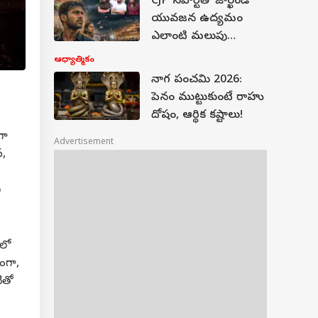
CJP సపోర్ట్‌తో జార్ఖండ్
యువజన ఉద్యమం
ఎలాంటి మలుపు
తిరగబోతోంది?
ఆధ్యాత్మికం
ఉద్యమంపై జ్యోతిష్య
నాగ పంచమి 2026:
అంచనాలు!
పెనం ముట్టుకుంటే రాహు
దోషం, ఆర్థిక కష్టాలు!
గా
Advertisement
న,
ీ
లో
ంగా,
ితో