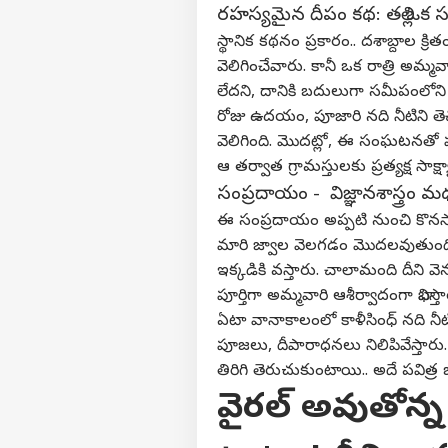
రహస్యమైన దీపం కథ: తల్లి ఒక స
స్థానిక కథనం ప్రకారం.. దశాబ్దాల
వెలిగించేవారు. కానీ ఒక రాత్రి అ
లేదని, దానికి బదులుగా సమీపంలోని 
రోజు ఉదయం, పూజారి నది నీటిని తెచ్
వెలిగింది. మొదట్లో, ఈ సంఘటనతో 
ఆ తర్వాత గ్రామస్తులకు ప్రత్యక్ష సా
సంప్రదాయం - విజ్ఞానశాస్త్రం 
ఈ సంప్రదాయం అప్పటి నుంచి కొనసాగు
మారి జ్వాల వెలగడం మొదలవుతుంది. ఈ
ఇక్కడికి వస్తారు. చాలామంది దీని వె
పూర్తిగా అమ్మవారి ఆశీర్వాదంగా భావిస్తా
ఏటా వానాకాలంలో కాళీసింధ్ నది 
పూజలు, దీపారాధనలు నిలిపివేస్త
తిరిగి తెరుచుకుంటాయి.. అదే పవిత్ర జ
వైరల్ అవుతోన్న