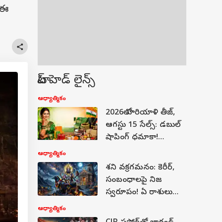
 ఈ
టాప్ హెడ్ లైన్స్
ఆధ్యాత్మికం
2026లో హరియాళి తీజ్,
ఆగస్టు 15 సేల్స్: డబుల్
షాపింగ్ ధమాకా!
వివాహిత మహిళలు ఏం
ఆధ్యాత్మికం
కొనాలి?
శని వక్రగమనం: కెరీర్,
సంబంధాలపై నిజ
స్వరూపం! ఏ రాశులు
జాగ్రత్త పడాలి?
ఆధ్యాత్మికం