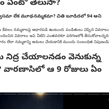
థం ఏంటో తెలుసా?
్వాసమా లేక మూఢనమ్మకమా? చితి బూడిదలో 94 అని
గత కార్నర్
కేవలం నమ్మకాలపై ఆధారపడి ఉంటుంది. పండితులు చెప్పిన వివరాలు
్ర కథనాలు
టాప్ రీల్స్
ి అందించిన వివరాలు ఇవి. వీటిని ఎంతవరకూ పరిగణలోకి తీసుకోవాలన్నది
మాచారం లేదా నమ్మకాన్ని అమలు చేయడానికి ముందు సంబంధిత నిపుణుడి
ంగాణ
ఆట
ఆటో
వి
లు నిద్ర చేయాలనడం వెనుకున్న
 వారణాసిలో ఆ 9 రోజులు ఏం
గాణ విద్యుత్ భద్రతకు
సీనియర్లు లేకపోతే కష్టమే
KTM 390 అడ్వెంచర్‌లో ఏ
విజ
రేణి చారిత్రక
టెస్ట్ టీమ్ పై రహానే
వేరియంట్ బెస్ట్? నాలుగు
వైసీ
దడుగు - ఒడిశా నైనీ
ియా
సంచలనం
లైఫ్‌స్టైల్‌
మోడళ్ల మధ్య పూర్తి
ఆట
ఘర్
ఆట
 తొలి బొగ్గు రైల్వే రేక్
తేడాలు ఇవే