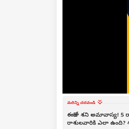
అత్
దోషి
LOGIN
తేజ్‌
వెళ్ల
మరిన్ని చదవండి
ఈరోజు శని అమావాస్య! 5 ర
రాశులవారికి ఎలా ఉంది?