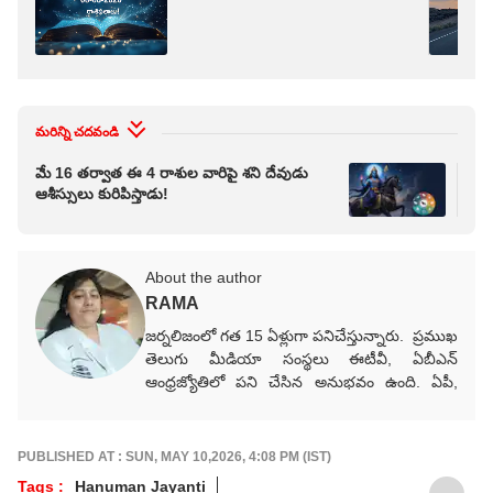
మరిన్ని చదవండి
మే 16 తర్వాత ఈ 4 రాశుల వారిపై శని దేవుడు
202
ఆశీస్సులు కురిపిస్తాడు!
శుభ
About the author
RAMA
జర్నలిజంలో గత 15 ఏళ్లుగా పనిచేస్తున్నారు. ప్రముఖ
తెలుగు మీడియా సంస్థలు ఈటీవీ, ఏబీఎన్‌
ఆంధ్రజ్యోతిలో పని చేసిన అనుభవం ఉంది. ఏపీ,
తెలంగాణ, రాజకీయ, సినిమా, ఆధ్యాత్మిక వార్తలు
సహా వర్తమాన అంశాలపై కథనాలు అందిస్తారు.
గ్రాడ్యుయేషన్ పూర్తయ్యాక MJMC, MSW,
PUBLISHED AT : SUN, MAY 10,2026, 4:08 PM (IST)
PGDPM కోర్సులు పూర్తిచేశారు. జర్నలిజం కోర్సు పూర్తి
Tags :
Hanuman Jayanti