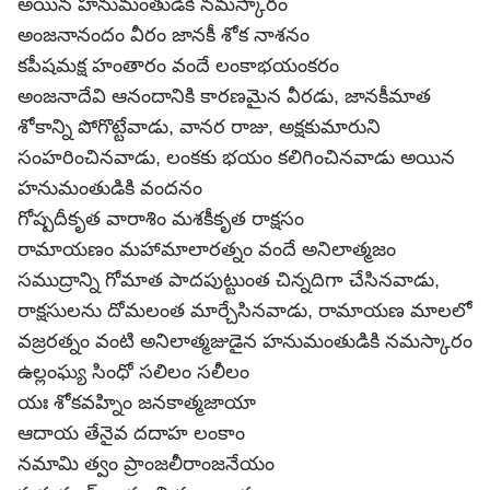
అయిన హనుమంతుడికి నమస్కారం
అంజనానందం వీరం జానకీ శోక నాశనం
కపీషమక్ష హంతారం వందే లంకాభయంకరం
అంజనాదేవి ఆనందానికి కారణమైన వీరడు, జానకీమాత
శోకాన్ని పోగొట్టేవాడు, వానర రాజు, అక్షకుమారుని
సంహరించినవాడు, లంకకు భయం కలిగించినవాడు అయిన
హనుమంతుడికి వందనం
గోష్పదీకృత వారాశిం మశకీకృత రాక్షసం
రామాయణం మహామాలారత్నం వందే అనిలాత్మజం
సముద్రాన్ని గోమాత పాదపుట్టుంత చిన్నదిగా చేసినవాడు,
రాక్షసులను దోమలంత మార్చేసినవాడు, రామాయణ మాలలో
వజ్రరత్నం వంటి అనిలాత్మజుడైన హనుమంతుడికి నమస్కారం
ఉల్లంఘ్య సింధో సలిలం సలీలం
యః శోకవహ్నిం జనకాత్మజాయా
ఆదాయ తేనైవ దదాహ లంకాం
నమామి త్వం ప్రాంజలీరాంజనేయం