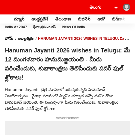
న్యూస్
ఆంధ్రప్రదేశ్
తెలంగాణ
బిజినెస్
ఆటో
బిగ్‌బాస్
స
India At 2047
ఫీఫా ప్రపంచ కప్
Ideas Of India
హోమ్
ఆధ్యాత్మికం
HANUMAN JAYANTI 2026 WISHES IN TELUGU: మే 12
మంగళవారం హనుమజ్జయంతి - మీరు పఠించేందుకు, శుభాకాంక్షలు తెలిపేందుకు పవర్ ఫుల్
Hanuman Jayanti 2026 wishes in Telugu: మే
శ్లోకాలు!
12 మంగళవారం హనుమజ్జయంతి - మీరు
పఠించేందుకు, శుభాకాంక్షలు తెలిపేందుకు పవర్ ఫుల్
శ్లోకాలు!
Hanuman Jayanti: చైత్ర మాసంలో జరుపుకున్నది హనుమాన్
విజయోత్సవం.. వైశాఖ మాసంలో పౌర్ణమి తర్వాత వచ్చే దశమి రోజు
హనుమాన్ జయంతి. ఈ సందర్భంగా మీరు పఠించేందుకు, శుభాకాంక్షలు
తెలిపేందుకు పవర్ ఫుల్ శ్లోకాలు!
Advertisement