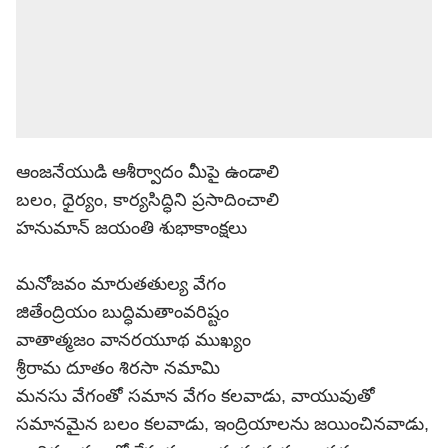
ఆంజనేయుడి ఆశీర్వాదం మీపై ఉండాలి
బలం, ధైర్యం, కార్యసిద్ధిని ప్రసాదించాలి
హనుమాన్ జయంతి శుభాకాంక్షలు
మనోజవం మారుతతుల్య వేగం
జితేంద్రియం బుద్ధిమతాంవరిష్టం
వాతాత్మజం వానరయూథ ముఖ్యం
శ్రీరామ దూతం శిరసా నమామి
మనసు వేగంతో సమాన వేగం కలవాడు, వాయువుతో
సమానమైన బలం కలవాడు, ఇంద్రియాలను జయించినవాడు,