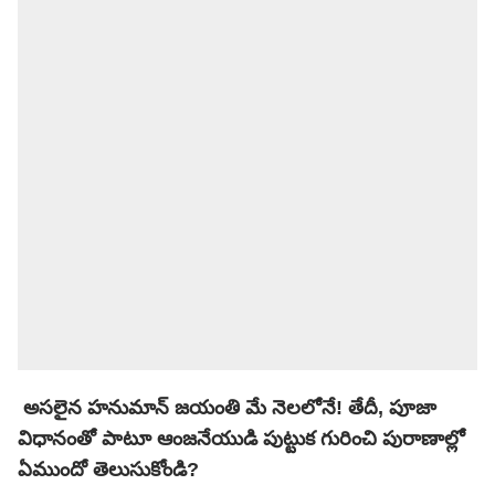
అసలైన హనుమాన్ జయంతి మే నెలలోనే! తేదీ, పూజా
విధానంతో పాటూ ఆంజనేయుడి పుట్టుక గురించి పురాణాల్లో
ఏముందో తెలుసుకోండి?