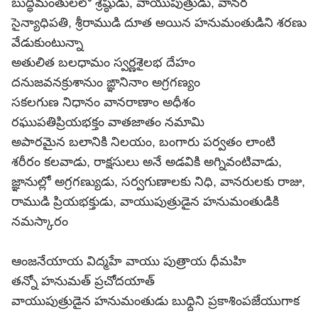
బుద్ధిమంతులలో శ్రేష్ఠుడు, వాయుపుత్రుడు, వానర
సైన్యాధిపతి, శ్రీరాముడి దూత అయిన హనుమంతుడిని శరణు
వేడుకుంటున్నా
అతులిత బలధామం స్వర్ణశైలభ దేహం
దనుజవనక్రుశానుం ఙ్ఞానినాం అగ్రగణ్యం
సకలగుణ నిధానం వానరాణాం అధీశం
రఘుపతిప్రియభక్తం వాతజాతం నమామి
అపారమైన బలానికి నిలయం, బంగారు పర్వతం లాంటి
శరీరం కలవాడు, రాక్షసులు అనే అడవికి అగ్నివంటివాడు,
జ్ఞానుల్లో అగ్రగణ్యుడు, సర్వగుణాలకు నిధి, వానరులకు రాజు,
రాముడి ప్రియభక్తుడు, వాయుపుత్రుడైన హనుమంతుడికి
నమస్కారం
ఆంజనేయాయ విద్మహే వాయు పుత్రాయ ధీమహి
తన్నో హనుమత్ ప్రచోదయాత్
వాయుపుత్రుడైన హనుమంతుడు బుధ్దిని ప్రకాశింపజేయుగాక