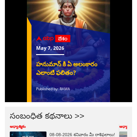
సంబంధిత కథనాలు >>
ఆధ్యాత్మికం
ఆధ్యాత్మికం
08-08-2026 శనివారం మీ రాశిఫలాలు!