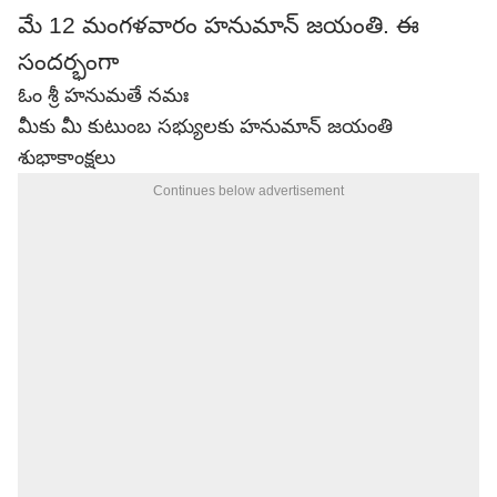
మే 12 మంగళవారం హనుమాన్ జయంతి. ఈ
సందర్భంగా
ఓం శ్రీ హనుమతే నమః
మీకు మీ కుటుంబ సభ్యులకు హనుమాన్ జయంతి
శుభాకాంక్షలు
Continues below advertisement