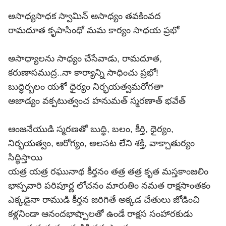
అసాధ్యసాధక స్వామిన్ అసాధ్యం తవకింవద
రామదూత కృపాసింధో మమ కార్యం సాధయ ప్రభో
అసాధ్యాలను సాధ్యం చేసేవాడు, రామదూత,
కరుణాసముద్ర..నా కార్యాన్ని సాధించు ప్రభో!
బుద్ధిర్బలం యశో ధైర్యం నిర్భయత్వమరోగతా
అజాడ్యం వక్పటుత్వంచ హనుమత్ స్మరణాత్ భవేత్
ఆంజనేయుడి స్మరణతో బుద్ధి, బలం, కీర్తి, ధైర్యం,
నిర్భయత్వం, ఆరోగ్యం, అలసట లేని శక్తి, వాక్చాతుర్యం
సిద్ధిస్తాయి
యత్ర యత్ర రఘునాథ కీర్తనం తత్ర తత్ర కృత మస్తకాంజలిం
భాస్పవారి పరిపూర్ణ లోచనం మారుతిం నమత రాక్షసాంతకం
ఎక్కడైనా రాముడి కీర్తన జరిగితే అక్కడ చేతులు జోడించి
కళ్లనిండా ఆనందభాష్పాలతో ఉండే రాక్షస సంహారకుడు