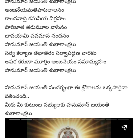
హనుమాన్ జయంతి శుభాకాంక్షలు
ఆంజనేయమతిపాటలాలనం
కాంచనాద్రి కమనీయ విగ్రహం
పారిజాత తరుమూల వాసినం
భావయామి పవమాన నందనం
హనుమాన్ జయంతి శుభాకాంక్షలు
సర్వ కల్యాణ తథాతరం సర్వాపద్గణ వారకం
అపర కరుణా మూర్తిం ఆంజనేయం నమామ్యహం
హనుమాన్ జయంతి శుభాకాంక్షలు
హనుమాన్ జయంతి సందర్భంగా ఈ శ్లోకాలను ఒక్కసారైనా
పఠించండి..
మీకు మీ కుటుంబ సభ్యులకు హనుమాన్ జయంతి
శుభాకాంక్షలు