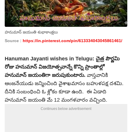
హనుమాన్ జయంతి శుభాకాంక్షలు
Source :
https://in.pinterest.com/pin/613334043045861461/
Hanuman Jayanti wishes in Telugu:
చైత్ర పౌర్ణమి
రోజు హనుమాన్ విజయోత్సవాన్నే కొన్ని ప్రాంతాల్లో
హనుమాన్ జయంతిగా జరుపుకుంటారు.
వాస్తవానికి
ఆంజనేయుడు జన్మించింది వైశాఖమాసం బహుళపక్ష దశమి.
దీనికి సంబంధించి ఓ శ్లోకం కూడా ఉంది. ఈ ఏడాది
హనుమాన్ జయంతి మే 12 మంగళవారం వచ్చింది.
Continues below advertisement