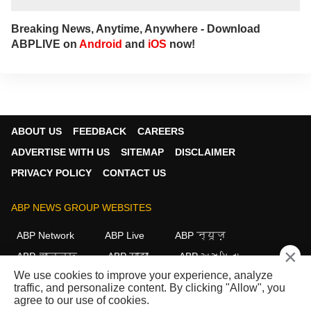
Breaking News, Anytime, Anywhere - Download
ABPLIVE on
Android
and
iOS
now!
ABOUT US
FEEDBACK
CAREERS
ADVERTISE WITH US
SITEMAP
DISCLAIMER
PRIVACY POLICY
CONTACT US
ABP NEWS GROUP WEBSITES
ABP Network
ABP Live
ABP न्यूज़
×
ABP আনন্দ
ABP माझा
ABP અસ્મિતા
We use cookies to improve your experience, analyze
ABP Ganga
ABP ਸਾਂਝਾ
ABP நாடு
ABP దేశం
traffic, and personalize content. By clicking "Allow", you
agree to our use of cookies.
FOLLOW US