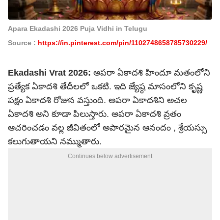
Apara Ekadashi 2026 Puja Vidhi in Telugu
Source :
https://in.pinterest.com/pin/1102748658785730229/
Ekadashi Vrat 2026
:
అపరా ఏకాదశి హిందూ మతంలోని
ప్రత్యేక ఏకాదశి తేదీలలో ఒకటి. ఇది జ్యేష్ఠ మాసంలోని కృష్ణ
పక్షం ఏకాదశి రోజున వస్తుంది. అపరా ఏకాదశిని అచల
ఏకాదశి అని కూడా పిలుస్తారు. అపరా ఏకాదశి వ్రతం
ఆచరించడం వల్ల జీవితంలో అపారమైన ఆనందం , శ్రేయస్సు
కలుగుతాయని నమ్ముతారు.
Continues below advertisement