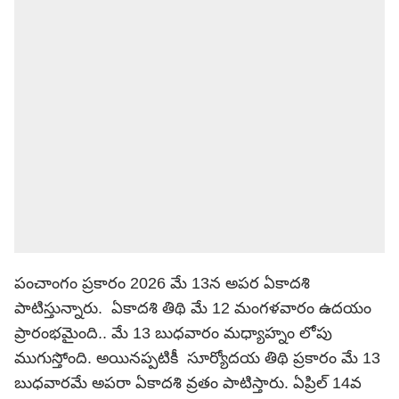
పంచాంగం ప్రకారం 2026 మే 13న అపర ఏకాదశి
పాటిస్తున్నారు. ఏకాదశి తిథి మే 12 మంగళవారం ఉదయం
ప్రారంభమైంది.. మే 13 బుధవారం మధ్యాహ్నం లోపు
ముగుస్తోంది. అయినప్పటికీ సూర్యోదయ తిథి ప్రకారం మే 13
బుధవారమే అపరా ఏకాదశి వ్రతం పాటిస్తారు. ఏప్రిల్ 14వ