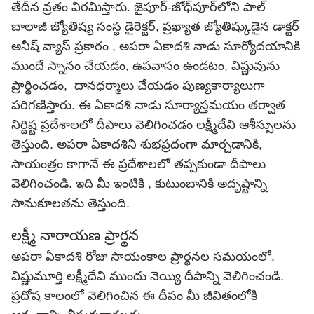
తేదీన వ్రతం విరమిస్తారు. జైపూర్-జోధ్‌పూర్‌లోని పాల్
బాలాజీ జ్యోతిష్య సంస్థ డైరెక్టర్, ప్రఖ్యాత జ్యోతిష్కుడైన డాక్టర్
అనీష్ వ్యాస్ ప్రకారం , అపరా ఏకాదశి నాడు సూర్యోదయానికి
ముందే స్నానం చేయడం, ఉపవాసం ఉండటం, విష్ణువును
ప్రార్థించడం, దానధర్మాలు చేయడం పుణ్యకార్యాలుగా
పరిగణిస్తారు. ఈ ఏకాదశి నాడు సూర్యాస్తమయం తర్వాత
నిర్దిష్ట ప్రదేశాలలో దీపాలు వెలిగించడం లక్ష్మీదేవి ఆశీస్సులను
తెస్తుంది. అపరా ఏకాదశిని శుభప్రదంగా మార్చడానికి,
సాయంత్రం కాగానే ఈ ప్రదేశాలలో తప్పకుండా దీపాలు
వెలిగించండి. ఇది మీ ఇంటికి , కుటుంబానికి అదృష్టాన్ని
సానుకూలతను తెస్తుంది.
లక్ష్మీ నారాయణ ప్రార్థన
అపరా ఏకాదశి రోజు సాయంకాల ప్రార్థనల సమయంలో,
విష్ణుమూర్తి లక్ష్మీదేవి ముందు నెయ్యి దీపాన్ని వెలిగించండి.
ప్రదోష కాలంలో వెలిగించిన ఈ దీపం మీ జీవితంలోకి