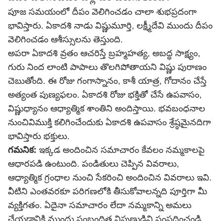
పూజ సమయంలో దీపం వెలిగించడం చాలా శుభప్రదంగా
భావిస్తారు. ఏకాదశి నాడు విష్ణుమూర్తి, లక్ష్మీదేవి ముందు దీపం
వెలిగించడం ఆశీస్సులను తెస్తుంది.
అపరా ఏకాదశి వ్రతం ఆచరిస్తే బ్రహ్మహత్య, అబద్ధ సాక్ష్యం,
గురు నింద లాంటి పాపాలు తొలగిపోతాయని విష్ణు పురాణం
చెబుతోంది. ఈ రోజు గంగాస్నానం, కాశీ యాత్ర, గోదానం చేస్తే
అత్యంత పుణ్యఫలం. ఏకాదశి రోజు భక్తితో చేసే ఉపవాసం,
విష్ణుధ్యానం ఆధ్యాత్మిక శాంతిని అందిస్తాయి. భవబంధనాల
నుంచివిముక్తి కలిగించేందుకు ఏకాదశి ఉపవాసం శ్రేష్ఠమైనదిగా
భావిస్తారు భక్తులు.
గమనిక:
ఇక్కడ అందించిన సమాచారం కేవలం నమ్మకాలపై
ఆధారపడి ఉంటుంది. పండితులు చెప్పిన వివరాలు,
ఆధ్యాత్మిక గ్రంధాల నుంచి సేకరించి అందించిన వివరాలు ఇవి.
వీటిని ఎంతవరకూ పరిగణలోకి తీసుకోవాలన్నది పూర్తిగా మీ
వ్యక్తిగతం. ఏదైనా సమాచారం లేదా నమ్మకాన్ని అమలు
చేయడానికి ముందు సంబంధిత నిపుణుడిని సంప్రదించండి.