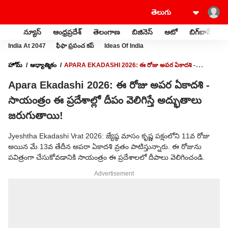
న్యూస్
ఆంధ్రప్రదేశ్
తెలంగాణ
బిజినెస్
ఆటో
బిగ్‌బాస్
స
India At 2047
ఫీఫా ప్రపంచ కప్
Ideas Of India
హోమ్
ఆధ్యాత్మికం
APARA EKADASHI 2026: ఈ రోజు అపర ఏకాదశి -
సాయంత్రం ఈ ప్రదేశాల్లో దీపం వెలిగిస్తే అద్భుతాలు జరుగుతాయి!
Apara Ekadashi 2026: ఈ రోజు అపర ఏకాదశి -
సాయంత్రం ఈ ప్రదేశాల్లో దీపం వెలిగిస్తే అద్భుతాలు
జరుగుతాయి!
Jyeshtha Ekadashi Vrat 2026: జ్యేష్ఠ మాసం కృష్ణ పక్షంలోని 11వ రోజు
అయిన మే 13వ తేదీన అపరా ఏకాదశి వ్రతం పాటిస్తున్నారు. ఈ రోజును
పవిత్రంగా చేసుకోవడానికి సాయంత్రం ఈ ప్రదేశాలలో దీపాలు వెలిగించండి.
Advertisement