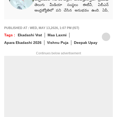
తెలుగు మీడియా సంస్థలు ఈటీవీ, ఏబీఎన్‌
ఆంధ్రజ్యోతిలో పని చేసిన అనుభవం ఉంది. ఏపీ,
తెలంగాణ, రాజకీయ, సినిమా, ఆధ్యాత్మిక వార్తలు
సహా వర్తమాన అంశాలపై కథనాలు అందిస్తారు.
గ్రాడ్యుయేషన్ పూర్తయ్యాక MJMC, MSW,
PUBLISHED AT : WED, MAY 13,2026, 1:07 PM (IST)
PGDPM కోర్సులు పూర్తిచేశారు. జర్నలిజం కోర్సు పూర్తి
Tags :
Ekadashi Vrat
Maa Laxmi
చేసి పలు తెలుగు మీడియా సంస్థలలో కంటెంట్
Apara Ekadashi 2026
Vishnu Puja
Deepak Upay
రైటర్‌గా సేవలు అందించారు. జర్నలిజంలో
వందేళ్లకుపైగా చరిత్ర ఉన్న ఆనంద్ బజార్ పత్రిక
Continues below advertisement
నెట్‌వర్క్ (ABP Network)కు చెందిన తెలుగు
డిజిటల్ మీడియా ఏబీపీ దేశంలో నాలుగేళ్లుగా
డిప్యూటీ ప్రొడ్యూసర్‌గా విధులు నిర్వర్తిస్తున్నారు.