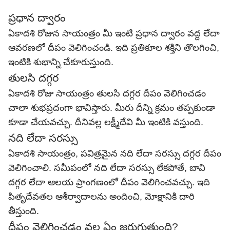
ప్రధాన ద్వారం
ఏకాదశి రోజున సాయంత్రం మీ ఇంటి ప్రధాన ద్వారం వద్ద లేదా
ఆవరణలో దీపం వెలిగించండి. ఇది ప్రతికూల శక్తిని తొలగించి,
ఇంటికి శుభాన్ని చేకూరుస్తుంది.
తులసి దగ్గర
ఏకాదశి రోజు సాయంత్రం తులసి దగ్గర దీపం వెలిగించడం
చాలా శుభప్రదంగా భావిస్తారు. మీరు దీన్ని క్రమం తప్పకుండా
కూడా చేయవచ్చు. దీనివల్ల లక్ష్మీదేవి మీ ఇంటికి వస్తుంది.
నది లేదా సరస్సు
ఏకాదశి సాయంత్రం, పవిత్రమైన నది లేదా సరస్సు దగ్గర దీపం
వెలిగించాలి. సమీపంలో నది లేదా సరస్సు లేకపోతే, బావి
దగ్గర లేదా ఆలయ ప్రాంగణంలో దీపం వెలిగించవచ్చు. ఇది
పితృదేవతల ఆశీర్వాదాలను అందించి, మోక్షానికి దారి
తీస్తుంది.
దీపం వెలిగించడం వల్ల ఏం జరుగుతుంది?