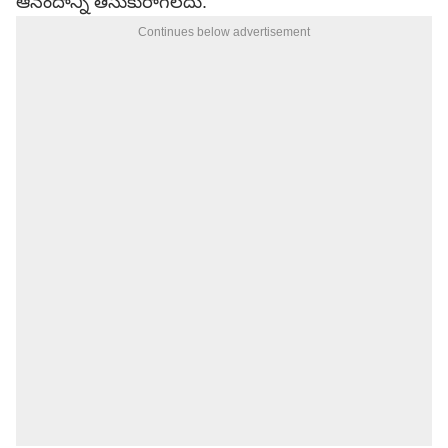
ఆనందాన్ని తీసుకురాగలదు.
Continues below advertisement