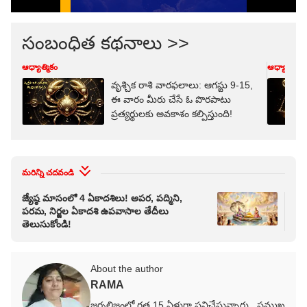
సంబంధిత కథనాలు >>
ఆధ్యాత్మికం
ఆధ్యాత్మికం
వృశ్చిక రాశి వారఫలాలు: ఆగస్టు 9-15,
ఈ వారం మీరు చేసే ఓ పొరపాటు
ప్రత్యర్థులకు అవకాశం కల్పిస్తుంది!
మరిన్ని చదవండి
జ్యేష్ఠ మాసంలో 4 ఏకాదశిలు! అపర, పద్మిని,
కాశ
పరమ, నిర్జల ఏకాదశి ఉపవాసాల తేదీలు
ఆంత
తెలుసుకోండి!
చేయ
About the author
RAMA
జర్నలిజంలో గత 15 ఏళ్లుగా పనిచేస్తున్నారు. ప్రముఖ