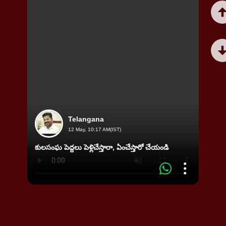
Telangana
12 May, 10:17 AM(IST)
నడిరోడ
కులసంఘ పెద్దలు పెళ్లిచేస్తారా, ఏంచేస్తారో చేయండి
కాపాడిన