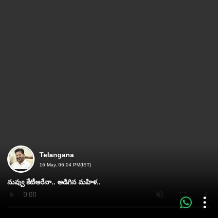
Telangana
16 May, 06:04 PM(IST)
నువ్వు కేటీఆరేనా.. అడిగిన మహిళ..