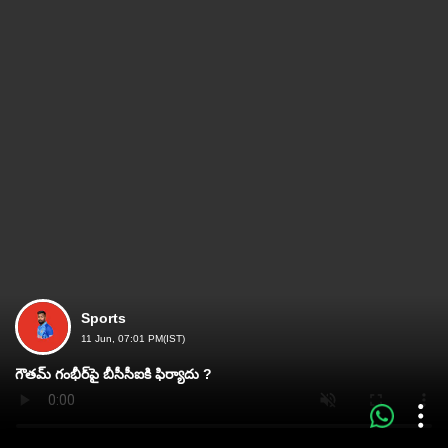
Sports
11 Jun, 07:01 PM(IST)
గౌతమ్ గంభీర్‌పై బీసీసీఐకి ఫిర్యాదు ?