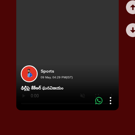
Sports
09 May, 04:29 PM(IST)
ఢిల్లీపై కేకేఆర్ ఘనవిజయం
సీనియర