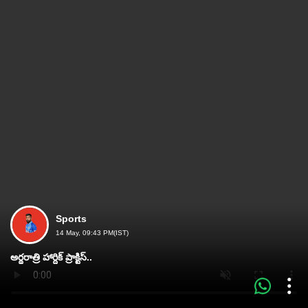
Sports
14 May, 09:43 PM(IST)
అర్థరాత్రి హార్దిక్‌ ప్రాక్టిస్‌..