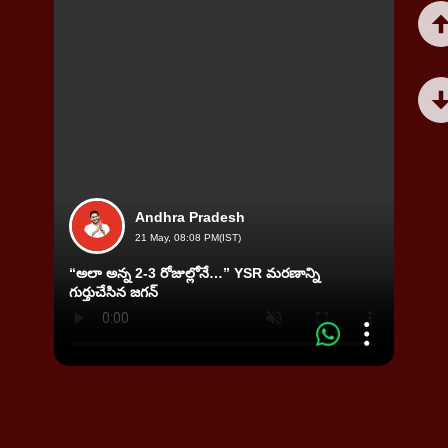
Andhra Pradesh
21 May, 08:08 PM(IST)
“అలా అన్న 2-3 రోజుల్లోనే…” YSR మరణాన్ని
విజయవా
గుర్తుచేసిన జగన్
ఘర్షణ