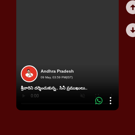
Andhra Pradesh
09 May, 03:59 PM(IST)
విజయవా
శ్రీవారిని దర్శించుకున్న.. సినీ ప్రముఖులు..
ఘర్షణ