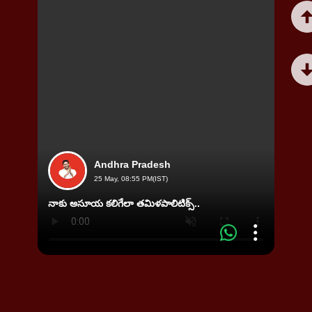
Andhra Pradesh
25 May, 08:55 PM(IST)
విజయవా
నాకు అసూయ కలిగేలా తమిళపాలిటిక్స్‌..
ఘర్షణ