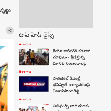
్నట్టు
టాప్ హెడ్ లైన్స్
తెలంగాణ
వీడియో కాల్‌లోనే కడసారి
చూపులు - క్షీణిస్తున్న
మానవ సంబంధాలపై
సజ్జనార్ ఆవేదన
తెలంగాణ
పొలిటికల్ రీఎంట్రీ,
భవిష్యత్ కార్యాచరణపై
విజయసాయిరెడ్డి
సంచలన పోస్ట్
తెలంగాణ
చిట్‌ఫండ్స్ బాధితులకు