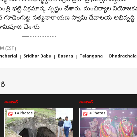
య రంగాల అభివృద్ధికి కాంగ్రెస్ ప్రజా ప్రభుత్వం పెద్దపీట
ంత్రి భట్టి విక్రమార్క స్పష్టం చేశారు. మంచిర్యాల నియోజకవ
ేత్రమైన గూడెంగుట్ట సత్యనారాయణ స్వామి దేవాలయ అభివృద్ధి
గత కార్నర్
మిపూజ చేశారు
్ర కథనాలు
టాప్ రీల్స్
PM (IST)
cherial
Sridhar Babu
Basara
Telangana
Bhadrachal
ప్రదేశ్
క్రైమ్
ఆటో
నిజామ
రీ
బ్రాండ్ అంబాసిడర్‌గా
తెలంగాణ బాస్కెట్‌బాల్
మిడిల్ క్లాస్ వారికి లగ్జరీ
చిట
స్టార్ చిరంజీవి -
అసోసియేషన్ జీఎస్‌పై
ఫీల్ ఇచ్చే బెస్ట్ బైక్స్ ఇవే..
భార
నిజామాబాద్
నిజామాబాద్
మి ప్రభుత్వం
ాబాద్
పోక్సో కేసు: ప్రుధ్వీశ్వర్
ఆంధ్రప్రదేశ్
లిస్ట్ చూసేయండి
హైదరాబాద్
రూ.2
ఆంధ్ర
లన నిర్ణయం?
రెడ్డిపై మైనర్ క్రీడాకారిణి
పంప
14 Photos
4 Photos
తీవ్ర ఆరోపణలు!