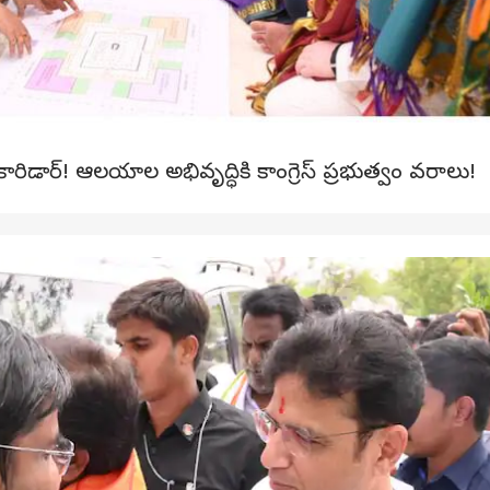
కారిడార్! ఆలయాల అభివృద్ధికి కాంగ్రెస్ ప్రభుత్వం వరాలు!