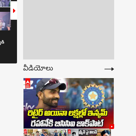
ాయమూర్తుల కొరతపై
చ.. జగన్ కేసుల
ాన్ని రాజ్యసభలో
ెత్తిన ఎంపీ విజయ్
సింగరేణిలో కవిత బొగ్గుబాయి యాత్ర..
బాసర టు భద్రాచలం ఆధ్
డి
రూ. 50 వేల కోట్ల బకాయిలు
కారిడార్! ఆలయాల అభివృ
చెల్లించాలని ప్రభుత్వాన్ని డిమాండ్
కాంగ్రెస్ ప్రభుత్వం వరాల
వీడియోలు