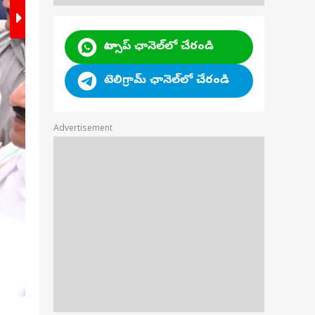
వాట్సాప్ ఛానెల్‌లో చేరండి
టెలిగ్రామ్ ఛానెల్‌లో చేరండి
Advertisement
డిప్యూటీ సీఎం భట్టి విక్రమార్క మాట్లాడుతూ..​ 'పీప
మూడేళ్ల సందర్భంగా పిప్పిరిలో నిర్వహించిన సభల
ప్రస్తావన వచ్చిందన్నారు.