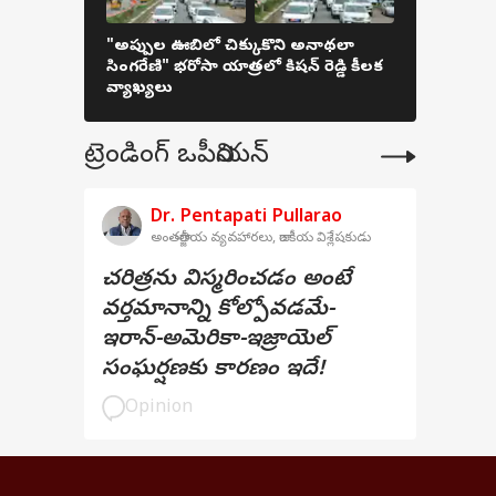
"అప్పుల ఊబిలో చిక్కుకొని అనాథలా
దేశంలోనే ప
సింగరేణి" భరోసా యాత్రలో కిషన్ రెడ్డి కీలక
గోండుల కోట:
వ్యాఖ్యలు
రాజర్షి షా
ట్రెండింగ్ ఒపీనియన్
Dr. Pentapati Pullarao
అంతర్జాతీయ వ్యవహారలు, రాజకీయ విశ్లేషకుడు
చరిత్రను విస్మరించడం అంటే
వర్తమానాన్ని కోల్పోవడమే-
ఇరాన్-అమెరికా-ఇజ్రాయెల్
సంఘర్షణకు కారణం ఇదే!
Opinion