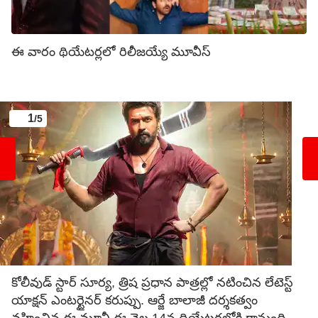
ఈ వారం థియేటర్లలో రిలీజయ్యే మూవీస్
1
/5
కోలీవుడ్ స్టార్ సూర్య, త్రిష ప్రధాన పాత్రల్లో నటించిన లేటెస్ట్
యాక్షన్ ఎంటర్టైనర్ కరుప్పు. ఆర్జే బాలాజీ దర్శకత్వం