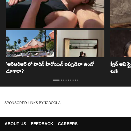
'ఆర్ఆర్ఆర్'లో ఫారిన్ హీరోయిన్ ఇప్పుడెలా ఉందో
క్వీన్ ఆఫ్ స
చూశారా?
లుక్
SPONSORED LINKS BY TABOOLA
ABOUT US
FEEDBACK
CAREERS