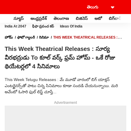
న్యూస్
ఆంధ్రప్రదేశ్
తెలంగాణ
బిజినెస్
ఆటో
బిగ్‌బాస్
స
India At 2047
ఫీఫా ప్రపంచ కప్
Ideas Of India
హోమ్
ఫోటో గ్యాలరీ
సినిమా
THIS WEEK THEATRICAL RELEASES :
సూర్య వీరభద్రుడు TO కూల్ వర్క్ ఫ్రమ్ హోమ్ - ఒకే రోజు థియేటర్లలో 4 సినిమాలు
This Week Theatrical Releases : సూర్య
వీరభద్రుడు To కూల్ వర్క్ ఫ్రమ్ హోమ్ - ఒకే రోజు
థియేటర్లలో 4 సినిమాలు
This Week Telugu Releases : మే మూడో వారంలో బిగ్ యాక్షన్
ఎంటర్టైనర్స్‌తో పాటు చిన్న సినిమాలు కూడా సందడి చేయనున్నాయి. మరి
అవేంటో ఓసారి ఫుల్ లిస్ట్ చూస్తే...
Advertisement