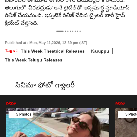
వహించిన ఈ మూవీ ఈ నెల 14న థియేటర్లలోకి రానుంది.
తెలుగులో 'వీరభద్రుడు' అనే టైటిల్‌‌తో అన్నపూర్ణ స్టూడియోస్
రిలీజ్ చేయనుంది. ఇప్పటికే రిలీజ్ చేసిన ట్రైలర్ భారీ హైప్
క్రియేట్ చేస్తోంది.
Published at : Mon, May 11,2026, 12:39 pm (IST)
Tags :
This Week Theatrical Releases
Karuppu
This Week Telugu Releases
సినిమా ఫోటో గ్యాలరీ
సినిమా
సినిమా
5 Photos
5 Phot