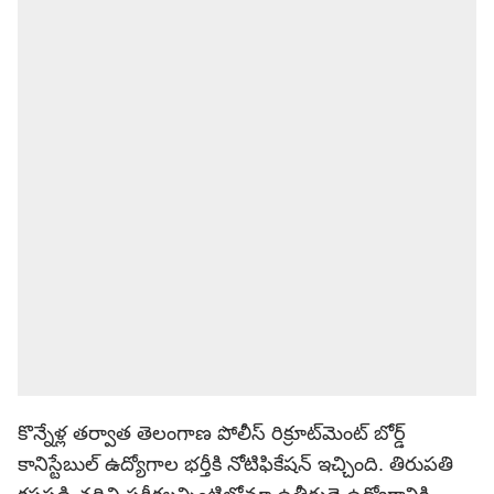
కొన్నేళ్ల తర్వాత తెలంగాణ పోలీస్ రిక్రూట్‌మెంట్ బోర్డ్
కానిస్టేబుల్ ఉద్యోగాల భర్తీకి నోటిఫికేషన్ ఇచ్చింది. తిరుపతి