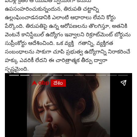
పదేళ్ల క్రితం ఆ యువతే స్వయంగా కేసును
ఉపసంహరించుకున్నందున, తిరుపతి చట్టాన్ని
ఉల్లంఘించాడనడానికి ఎలాంటి ఆధారాలు లేవని కోర్టు
పేర్కొంది. తిరుపతిపై ఉన్న ఆరోపణలను తొలగిస్తూ, అతనికి
వెంటనే కానిస్టేబుల్ ఉద్యోగం ఇవ్వాలని రిక్రూట్‌మెంట్ బోర్డును
సుప్రీంకోర్టు ఆదేశించింది. ఒక వ్యక్తి గతాన్ని, వ్యక్తిగత
సంబంధాలను సాకుగా చూపి ప్రభుత్వ ఉద్యోగాన్ని నిరాకరించే
హక్కు ఎవరికీ లేదని ఈ చారిత్రాత్మక తీర్పు ద్వారా
స్పష్టమైంది.