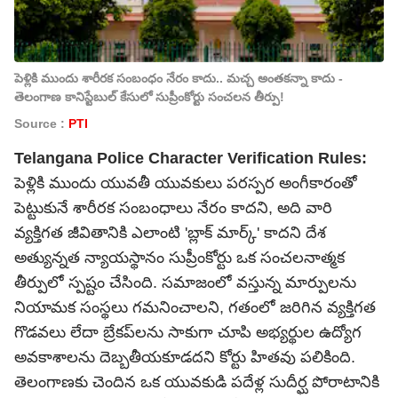
పెళ్లికి ముందు శారీరక సంబంధం నేరం కాదు.. మచ్చ అంతకన్నా కాదు -
తెలంగాణ కానిస్టేబుల్ కేసులో సుప్రీంకోర్టు సంచలన తీర్పు!
Source :
PTI
Telangana Police Character Verification Rules:
పెళ్లికి ముందు యువతీ యువకులు పరస్పర అంగీకారంతో
పెట్టుకునే శారీరక సంబంధాలు నేరం కాదని, అది వారి
వ్యక్తిగత జీవితానికి ఎలాంటి 'బ్లాక్ మార్క్' కాదని దేశ
అత్యున్నత న్యాయస్థానం సుప్రీంకోర్టు ఒక సంచలనాత్మక
తీర్పులో స్పష్టం చేసింది. సమాజంలో వస్తున్న మార్పులను
నియామక సంస్థలు గమనించాలని, గతంలో జరిగిన వ్యక్తిగత
గొడవలు లేదా బ్రేకప్‌లను సాకుగా చూపి అభ్యర్థుల ఉద్యోగ
అవకాశాలను దెబ్బతీయకూడదని కోర్టు హితవు పలికింది.
తెలంగాణకు చెందిన ఒక యువకుడి పదేళ్ల సుదీర్ఘ పోరాటానికి