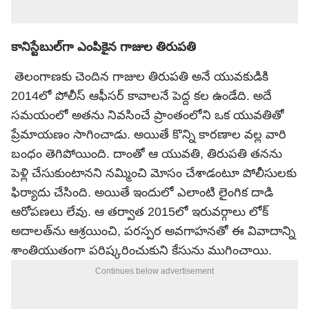
కానిస్టేబుల్‌గా ఎంపికైన గాజుల తిరుపతి
తెలంగాణకు చెందిన గాజుల తిరుపతి అనే యువకుడికి
2014లో పోలీస్ ఆఫీసర్ కావాలనే పెద్ద కల ఉండేది. అదే
సమయంలో అతను నివసించే ప్రాంతంలోని ఒక యువతితో
ప్రేమాయణం సాగించాడు. అయితే కొన్ని కారణాల వల్ల వారి
బంధం తెగిపోయింది. దాంతో ఆ యువతి, తిరుపతి తనను
పెళ్లి చేసుకుంటానని నమ్మించి మోసం చేశాడంటూ పోలీసులకు
ఫిర్యాదు చేసింది. అయితే ఇందులో ఎలాంటి లైంగిక దాడి
ఆరోపణలు లేవు. ఆ తర్వాత 2015లో ఇరువర్గాలు లోక్
అదాలత్‌ను ఆశ్రయించి, పరస్పర అవగాహనతో ఈ వివాదాన్ని
శాంతియుతంగా పరిష్కరించుకుని కేసును ముగించాయి.
Continues below advertisement