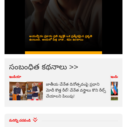
సంబంధిత కథనాలు >>
ఇండియా
ఇండియా
జాతీయ చేనేత దినోత్సవంపై ప్రధాని
మోదీ కొత్త రీల్‌! చేనేత వస్త్రాలు కొని రీల్స్
చేయాలని పిలుపు!
మరిన్ని చదవండి