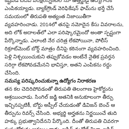
కష్టపడి చదివి పరీక్షలన్నింటిలోనూ ఉత్తీర్ణుడై ఉద్యోగానికి
ఎంపికయ్యాడు. బ్యాక్‌గ్రౌండ్ వెరిఫికేషన్ ఫామ్‌ను భర్తీ చేసే
సమయంలో తిరుపతి అత్యంత నిజాయితీగా
వ్యవహరించాడు. 2014లో తనపై నమోదైన కేసు వివరాలను,
అది లోక్ అదాలత్‌లో ఎలా పరిష్కారమైందో అంతా స్పష్టంగా
పేర్కొన్నాడు. ఎలాంటి నేర చరిత్ర లేకపోయినా, పోలీస్
రిక్రూట్‌మెంట్ బోర్డ్ మాత్రం దీనిపై కఠినంగా వ్యవహరించింది.
పెళ్లి నిశ్చయించుకుని తప్పుకోవడం అంటేనే నైతిక ప్రవర్తన
సరిగ్గా లేకపోవడమేనని భావిస్తూ, అతని ఎంపికను రద్దు
చేసింది.
సమస్య పరిష్కరించుకున్నా ఉద్యోగం నిరాకరణ
తన కల చెదిరిపోవడంతో తిరుపతి తెలంగాణ హైకోర్టును
ఆశ్రయించాడు. సింగిల్ జడ్జి అతనికి అనుకూలంగా తీర్పు
ఇచ్చినప్పటికీ, బోర్డు అప్పీల్ చేయడంతో డివిజన్ బెంచ్ ఆ
తీర్పును రివర్స్ చేసింది. అభ్యర్థి అర్హతను నిర్ణయించే తుది
హక్కు ప్రభుత్వానిదేనని పేర్కొంది. దీంతో తిరుపతి చివరగా