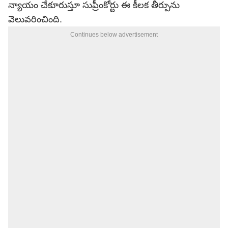
న్యాయం చేకూరుస్తూ సుప్రీంకోర్టు ఈ కీలక తీర్పును
వెలువరించింది.
Continues below advertisement