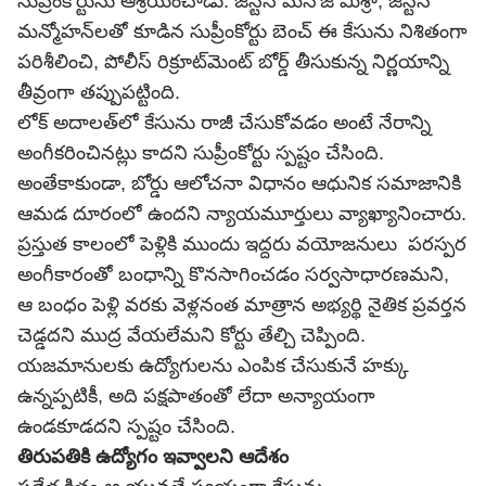
సుప్రంకోర్టును ఆశ్రయించాడు. జస్టిస్ మనోజ్ మిశ్రా, జస్టిస్
మన్మోహన్‌లతో కూడిన సుప్రీంకోర్టు బెంచ్ ఈ కేసును నిశితంగా
పరిశీలించి, పోలీస్ రిక్రూట్‌మెంట్ బోర్డ్ తీసుకున్న నిర్ణయాన్ని
తీవ్రంగా తప్పుపట్టింది.
లోక్ అదాలత్‌లో కేసును రాజీ చేసుకోవడం అంటే నేరాన్ని
అంగీకరించినట్లు కాదని సుప్రీంకోర్టు స్పష్టం చేసింది.
అంతేకాకుండా, బోర్డు ఆలోచనా విధానం ఆధునిక సమాజానికి
ఆమడ దూరంలో ఉందని న్యాయమూర్తులు వ్యాఖ్యానించారు.
ప్రస్తుత కాలంలో పెళ్లికి ముందు ఇద్దరు వయోజనులు పరస్పర
అంగీకారంతో బంధాన్ని కొనసాగించడం సర్వసాధారణమని,
ఆ బంధం పెళ్లి వరకు వెళ్లనంత మాత్రాన అభ్యర్థి నైతిక ప్రవర్తన
చెడ్డదని ముద్ర వేయలేమని కోర్టు తేల్చి చెప్పింది.
యజమానులకు ఉద్యోగులను ఎంపిక చేసుకునే హక్కు
ఉన్నప్పటికీ, అది పక్షపాతంతో లేదా అన్యాయంగా
ఉండకూడదని స్పష్టం చేసింది.
తిరుపతికి ఉద్యోగం ఇవ్వాలని ఆదేశం