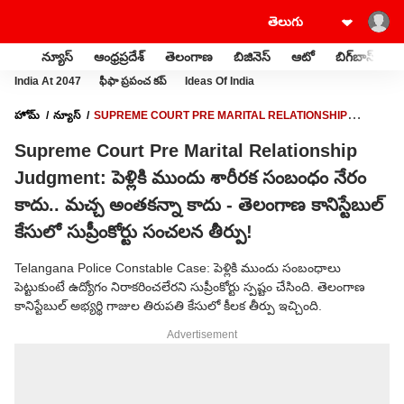
న్యూస్
ఆంధ్రప్రదేశ్
తెలంగాణ
బిజినెస్
ఆటో
బిగ్‌బాస్
స
India At 2047
ఫీఫా ప్రపంచ కప్
Ideas Of India
హోమ్
న్యూస్
SUPREME COURT PRE MARITAL RELATIONSHIP
JUDGMENT: పెళ్లికి ముందు శారీరక సంబంధం నేరం కాదు.. మచ్చ అంతకన్నా కాదు -
Supreme Court Pre Marital Relationship
తెలంగాణ కానిస్టేబుల్ కేసులో సుప్రీంకోర్టు సంచలన తీర్పు!
Judgment: పెళ్లికి ముందు శారీరక సంబంధం నేరం
కాదు.. మచ్చ అంతకన్నా కాదు - తెలంగాణ కానిస్టేబుల్
కేసులో సుప్రీంకోర్టు సంచలన తీర్పు!
Telangana Police Constable Case: పెళ్లికి ముందు సంబంధాలు
పెట్టుకుంటే ఉద్యోగం నిరాకరించలేరని సుప్రీంకోర్టు స్పష్టం చేసింది. తెలంగాణ
కానిస్టేబుల్ అభ్యర్థి గాజుల తిరుపతి కేసులో కీలక తీర్పు ఇచ్చింది.
Advertisement