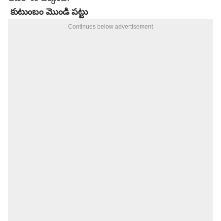
కుటుంబం మొండి పట్టు
Continues below advertisement