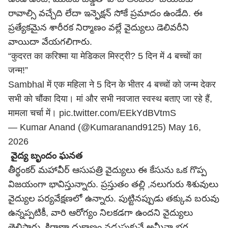
రావాల్సి వచ్చేది లేదా ఇన్ఫెక్షన్ సోకే ప్రమాదం ఉండేది. ఈ
ప్రత్యేకమైన శారీరక నిర్మాణం వల్లే వైద్యులు డెలివరీని
వాయిదా వేయగలిగారు.
“कुदरत का करिश्मा या मेडिकल मिस्ट्री? 5 दिन में 4 बच्चों का
जन्म!”
Sambhal में एक महिला ने 5 दिन के भीतर 4 बच्चों को जन्म देकर
सभी को चौंका दिया। मां और सभी नवजात स्वस्थ बताए जा रहे हैं,
मामला चर्चा में।
pic.twitter.com/EEkYdBVtmS
— Kumar Anand (@Kumaranand9125)
May 16,
2026
వైద్య బృందం ఘనత
తీర్థంకర్ మహావీర్ ఆసుపత్రి వైద్యులు ఈ కేసును ఒక గొప్ప
విజయంగా భావిస్తున్నారు. ప్రస్తుతం తల్లి ,నలుగురు శిశువులు
వైద్యుల పర్యవేక్షణలో ఉన్నారు. పుట్టినప్పుడు తక్కువ బరువు
ఉన్నప్పటికీ, వారి ఆరోగ్యం నిలకడగా ఉందని వైద్యులు
తెలిపారు. కిరాణా దుకాణం నడుపుకునే అమీనా భర్త