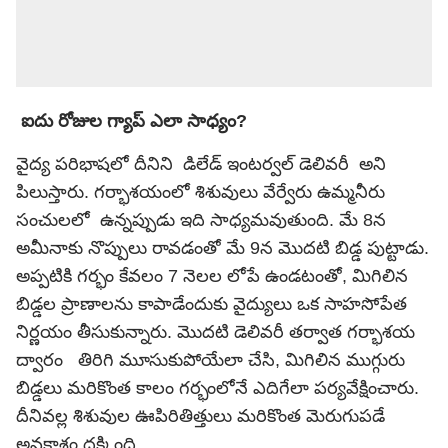
ఐదు రోజుల గ్యాప్ ఎలా సాధ్యం?
వైద్య పరిభాషలో దీనిని డిలేడ్ ఇంటర్వల్ డెలివరీ అని
పిలుస్తారు. గర్భాశయంలో శిశువులు వేర్వేరు ఉమ్మనీరు
సంచులలో ఉన్నప్పుడు ఇది సాధ్యమవుతుంది. మే 8న
అమీనాకు నొప్పులు రావడంతో మే 9న మొదటి బిడ్డ పుట్టాడు.
అప్పటికి గర్భం కేవలం 7 నెలల లోపే ఉండటంతో, మిగిలిన
బిడ్డల ప్రాణాలను కాపాడేందుకు వైద్యులు ఒక సాహసోపేత
నిర్ణయం తీసుకున్నారు. మొదటి డెలివరీ తర్వాత గర్భాశయ
ద్వారం తిరిగి మూసుకుపోయేలా చేసి, మిగిలిన ముగ్గురు
బిడ్డలు మరికొంత కాలం గర్భంలోనే ఎదిగేలా పర్యవేక్షించారు.
దీనివల్ల శిశువుల ఊపిరితిత్తులు మరికొంత మెరుగుపడే
అవకాశం దక్కింది.