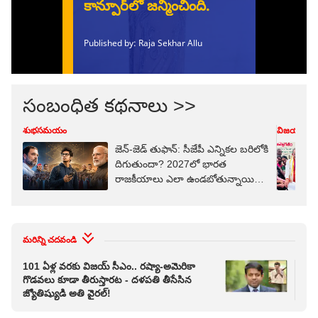
సంబంధిత కథనాలు >>
శుభసమయం
విజయవాడ
జెన్-జెడ్ తుఫాన్: సీజేపీ ఎన్నికల బరిలోకి
దిగుతుందా? 2027లో భారత
రాజకీయాలు ఎలా ఉండబోతున్నాయి?
బోతున్నాయి?
మరిన్ని చదవండి
101 ఏళ్ల వరకు విజయ్ సీఎం.. రష్యా-అమెరికా
విమ
గొడవలు కూడా తీరుస్తారట - దళపతి తీసేసిన
ఇంధ
జ్యోతిష్యుడి అతి వైరల్!
విమ