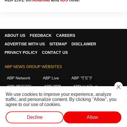
ABOUT US
FEEDBACK
CAREERS
ADVERTISE WITH US
SITEMAP
DISCLAIMER
PRIVACY POLICY
CONTACT US
ABP NEWS GROUP WEBSITES
ABP Network
ABP Live
ABP न्यूज़
×
ABP আনন্দ
ABP माझा
ABP અસ્મિતા
We use cookies to improve your experience, analyze
ABP Ganga
ABP ਸਾਂਝਾ
ABP நாடு
ABP దేశం
traffic, and personalize content. By clicking "Allow", you
agree to our use of cookies.
FOLLOW US
Decline
Allow
వెబ్ స్టోరీస్
ప్రత్యక్ష ప్రసార టీవీ
షార్ట్ వీడియో
వీడియోలు