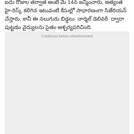
ఐదు రోజుల తర్వాత అంటే మే 14న జన్మించారు. అత్యంత
హై-రిస్క్ కలిగిన ఇటువంటి కేసుల్లో సాధారణంగా సిజేరియన్
చేస్తారు, కానీ ఈ నలుగురు బిడ్డలు నార్మల్ డెలివరీ ద్వారా
పుట్టడం వైద్యులను సైతం ఆశ్చర్యపరిచింది.
Continues below advertisement