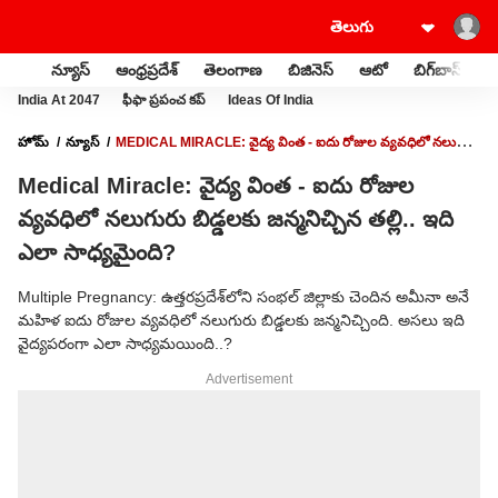
న్యూస్
ఆంధ్రప్రదేశ్
తెలంగాణ
బిజినెస్
ఆటో
బిగ్‌బాస్
స
India At 2047
ఫీఫా ప్రపంచ కప్
Ideas Of India
హోమ్
న్యూస్
MEDICAL MIRACLE: వైద్య వింత - ఐదు రోజుల వ్యవధిలో నలుగురు
బిడ్డలకు జన్మనిచ్చిన తల్లి.. ఇది ఎలా సాధ్యమైంది?
Medical Miracle: వైద్య వింత - ఐదు రోజుల
వ్యవధిలో నలుగురు బిడ్డలకు జన్మనిచ్చిన తల్లి.. ఇది
ఎలా సాధ్యమైంది?
Multiple Pregnancy: ఉత్తరప్రదేశ్‌లోని సంభల్ జిల్లాకు చెందిన అమీనా అనే
మహిళ ఐదు రోజుల వ్యవధిలో నలుగురు బిడ్డలకు జన్మనిచ్చింది. అసలు ఇది
వైద్యపరంగా ఎలా సాధ్యమయింది..?
Advertisement