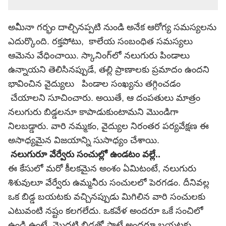
అమీనా గర్భం దాల్చినప్పటి నుండి అనేక ఆరోగ్య సమస్యలను
ఎదుర్కొంది. రక్తపోటు, కాలేయ సంబంధిత సమస్యలు
ఆమెను వేధించాయి. స్కానింగ్‌లో నలుగురు పిండాలు
ఉన్నాయని తెలిసినప్పుడే, తల్లి ప్రాణాలకు ప్రమాదం ఉందని
భావించిన వైద్యులు పిండాల సంఖ్యను తగ్గించడం
చేయాలని సూచించారు. అయితే, ఆ దంపతులు మాత్రం
నలుగురు బిడ్డలనూ కాపాడుకుంటామని మొండిగా
నిలబడ్డారు. వారి నమ్మకం, వైద్యుల నిరంతర పర్యవేక్షణ ఈ
అసాధ్యమైన విజయాన్ని సుసాధ్యం చేశాయి.
నలుగురూ వేర్వేరు సంచుల్లో ఉండటం వల్లే..
ఈ కేసులో మరో కీలకమైన అంశం ఏమిటంటే, నలుగురు
శిశువులూ వేర్వేరు ఉమ్మనీరు సంచులలో పెరగడం. దీనివల్ల
ఒక బిడ్డ బయటకు వచ్చినప్పుడు మిగిలిన వారి సంచులకు
ఎటువంటి నష్టం కలగలేదు. ఒకవేళ అందరూ ఒకే సంచిలో
ఉండి ఉంటే, మొదటి బిడ్డతో పాటే అందరూ బయటకు