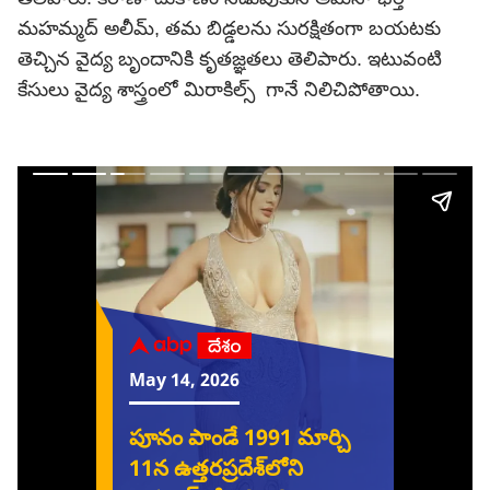
మహమ్మద్ అలీమ్, తమ బిడ్డలను సురక్షితంగా బయటకు
తెచ్చిన వైద్య బృందానికి కృతజ్ఞతలు తెలిపారు. ఇటువంటి
కేసులు వైద్య శాస్త్రంలో మిరాకిల్స్ గానే నిలిచిపోతాయి.