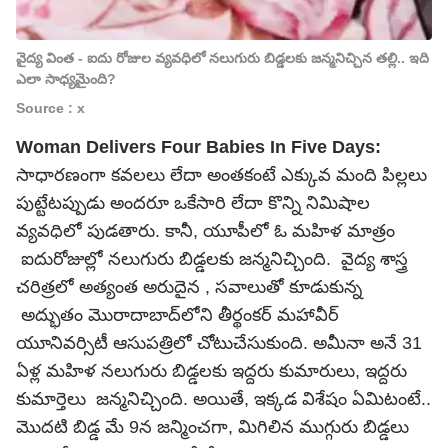
వైద్య వింత - ఐదు రోజుల వ్యవధిలో నలుగురు బిడ్డలకు జన్మనిచ్చిన తల్లి.. ఇది
ఎలా సాధ్యమైంది?
Source : x
Woman Delivers Four Babies In Five Days:
సాధారణంగా కవలలు లేదా అంతకంటే ఎక్కువ మంది పిల్లలు
పుట్టేటప్పుడు అందరూ ఒకేసారి లేదా కొన్ని నిమిషాల
వ్యవధిలో పుడతారు. కానీ, యూపీలో ఓ మహిళ మాత్రం
ఐదురోజుల్లో నలుగురు బిడ్డలకు జన్మనిచ్చింది. వైద్య శాస్త్ర
చరిత్రలో అత్యంత అరుదైన , సవాలుతో కూడుకున్న
అద్భుతం మొరాదాబాద్‌లోని తీర్థంకర్ మహావీర్
యూనివర్సిటీ ఆసుపత్రిలో చోటుచేసుకుంది. అమీనా అనే 31
ఏళ్ల మహిళ నలుగురు బిడ్డలకు ఇద్దరు కుమారులు, ఇద్దరు
కుమార్తెలు జన్మనిచ్చింది. అయితే, ఇక్కడ విశేషం ఏమిటంటే..
మొదటి బిడ్డ మే 9న జన్మించగా, మిగిలిన ముగ్గురు బిడ్డలు