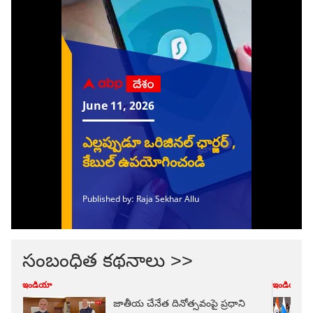
సంబంధిత కథనాలు >>
ఇండియా
ఇండియా
జాతీయ చేనేత దినోత్సవంపై ప్రధాని