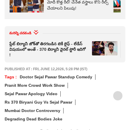
మోదీ కొత్త రీల్‌! చేనేత వస్త్రాలు కొని రీల్స్
చేయాలని పిలుపు!
మరిన్ని చదవండి
ప్లేట్ బిర్యానీ జోక్‌తో తిరగబడిన టెకీ లైఫ్ - లేడీస్
E20 
విషయంలో అంతే - 370 బిర్యానీ వైరల్ స్టోరీ ఇదిగో
క్ల
!
PUBLISHED AT : FRI, JUNE 12,2026, 5:28 PM (IST)
Tags :
Doctor Sejal Pawar Standup Comedy
Pranit More Crowd Work Show
Sejal Pawar Apology Video
Rs 370 Biryani Guy Vs Sejal Pawar
Mumbai Doctor Controversy
Degrading Dead Bodies Joke