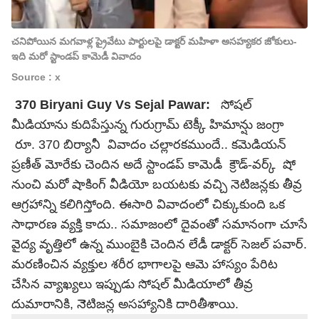
చనిపోయిన మగవాళ్ల ప్రైవేటు పార్టులపై డాక్టర్ మహిళా అసహ్యకర జోకులు-
ఇది మరో స్టాండప్ కామెడీ వివాదం
Source : x
370 Biryani Guy Vs Sejal Pawar:
సోషల్
మీడియాను కుదిపేస్తున్న గురుగ్రామ్ టెక్కీ హిమాన్షు జంగ్రా
రూ. 370 బిర్యానీ వివాదం చల్లారకముందే.. కమెడియన్
ప్రణీత్ మోరేకు చెందిన అదే స్టాండప్ కామెడీ క్రౌడ్-వర్క్ షో
నుంచి మరో షాకింగ్ వీడియో బయటకు వచ్చి నెటిజన్లకు తీవ్ర
ఆగ్రహాన్ని కలిగిస్తోంది. ఈసారి వివాదంలో చిక్కుకుంది ఒక
సాధారణ వ్యక్తి కాదు.. సమాజంలో దైవంతో సమానంగా చూసే
వైద్య వృత్తిలో ఉన్న ముంబైకి చెందిన లేడీ డాక్టర్ సెజల్ పవార్.
మరణించిన వ్యక్తుల శరీర భాగాలపై ఆమె హాస్యం పేరిట
చేసిన వ్యాఖ్యలు ఇప్పుడు సోషల్ మీడియాలో తీవ్ర
దుమారానికి, నెెటిజన్ల అసహ్యానికి దారితీశాయి.