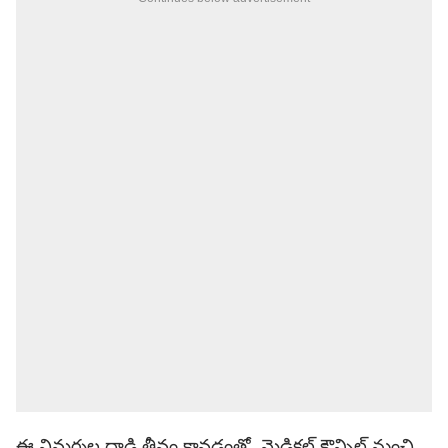
ఈ విమర్శల దాడి తీవ్రం కావడంతో మెడికల్ కౌన్సిల్ నుంచి