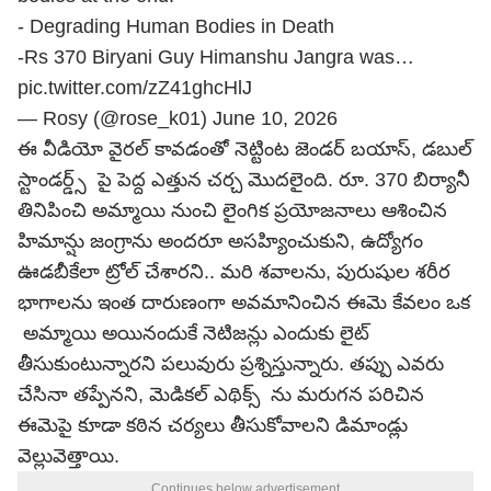
- Degrading Human Bodies in Death
-Rs 370 Biryani Guy Himanshu Jangra was…
pic.twitter.com/zZ41ghcHlJ
— Rosy (@rose_k01)
June 10, 2026
ఈ వీడియో వైరల్ కావడంతో నెట్టింట జెండర్ బయాస్, డబుల్
స్టాండర్డ్స్ పై పెద్ద ఎత్తున చర్చ మొదలైంది. రూ. 370 బిర్యానీ
తినిపించి అమ్మాయి నుంచి లైంగిక ప్రయోజనాలు ఆశించిన
హిమాన్షు జంగ్రాను అందరూ అసహ్యించుకుని, ఉద్యోగం
ఊడబీకేలా ట్రోల్ చేశారని.. మరి శవాలను, పురుషుల శరీర
భాగాలను ఇంత దారుణంగా అవమానించిన ఈమె కేవలం ఒక
అమ్మాయి అయినందుకే నెటిజన్లు ఎందుకు లైట్
తీసుకుంటున్నారని పలువురు ప్రశ్నిస్తున్నారు. తప్పు ఎవరు
చేసినా తప్పేనని, మెడికల్ ఎథిక్స్ ను మరుగన పరిచిన
ఈమెపై కూడా కఠిన చర్యలు తీసుకోవాలని డిమాండ్లు
వెల్లువెత్తాయి.
Continues below advertisement