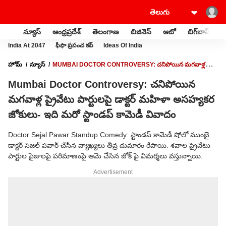
న్యూస్
ఆంధ్రప్రదేశ్
తెలంగాణ
బిజినెస్
ఆటో
బిగ్‌బాస్
స
India At 2047
ఫీఫా ప్రపంచ కప్
Ideas Of India
హోమ్
న్యూస్
MUMBAI DOCTOR CONTROVERSY: చనిపోయిన మగవాళ్ల
ప్రైవేటు పార్టులపై డాక్టర్ మహిళా అసహ్యకర జోకులు- ఇది మరో స్టాండప్ కామెడీ వివాదం
Mumbai Doctor Controversy: చనిపోయిన
మగవాళ్ల ప్రైవేటు పార్టులపై డాక్టర్ మహిళా అసహ్యకర
జోకులు- ఇది మరో స్టాండప్ కామెడీ వివాదం
Doctor Sejal Pawar Standup Comedy: స్టాండప్ కామెడీ షోలో ముంబై
డాక్టర్ సెజల్ పవార్ చేసిన వ్యాఖ్యలు తీవ్ర దుమారం రేపాయి. శవాల ప్రైవేటు
పార్టుల సైజులపై పరిమాణంపై ఆమె చేసిన జోక్ పై విమర్శలు వస్తున్నాయి.
Advertisement