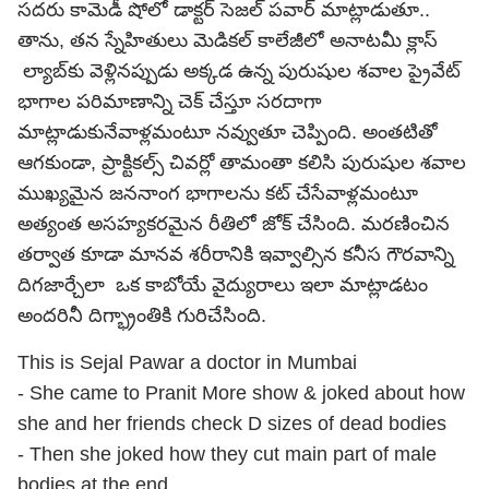
సదరు కామెడీ షోలో డాక్టర్ సెజల్ పవార్ మాట్లాడుతూ..
తాను, తన స్నేహితులు మెడికల్ కాలేజీలో అనాటమీ క్లాస్
ల్యాబ్‌కు వెళ్లినప్పుడు అక్కడ ఉన్న పురుషుల శవాల ప్రైవేట్
భాగాల పరిమాణాన్ని చెక్ చేస్తూ సరదాగా
మాట్లాడుకునేవాళ్లమంటూ నవ్వుతూ చెప్పింది. అంతటితో
ఆగకుండా, ప్రాక్టికల్స్ చివర్లో తామంతా కలిసి పురుషుల శవాల
ముఖ్యమైన జననాంగ భాగాలను కట్ చేసేవాళ్లమంటూ
అత్యంత అసహ్యకరమైన రీతిలో జోక్ చేసింది. మరణించిన
తర్వాత కూడా మానవ శరీరానికి ఇవ్వాల్సిన కనీస గౌరవాన్ని
దిగజార్చేలా ఒక కాబోయే వైద్యురాలు ఇలా మాట్లాడటం
అందరినీ దిగ్భ్రాంతికి గురిచేసింది.
This is Sejal Pawar a doctor in Mumbai
- She came to Pranit More show & joked about how
she and her friends check D sizes of dead bodies
- Then she joked how they cut main part of male
bodies at the end.