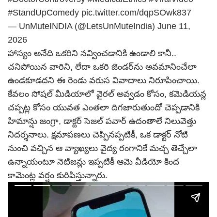
#StandUpComedy
pic.twitter.com/dqpSOwk837
— UnMuteINDIA (@LetsUnMuteIndia)
June 11,
2026
హాస్యం అనేది ఒకరిని నవ్వించడానికి ఉండాలి కానీ..
చనిపోయిన వారిని, లేదా ఒకరి జెండర్‌ను అవమానించేలా
ఉండకూడదని ఈ రెండు వరుస వివాదాలు నిరూపించాయి.
కేవలం సోషల్ మీడియాలో వైరల్ అవ్వడం కోసం, కమెడియన్ల
చప్పట్ల కోసం యువత ఎంతలా దిగజారుతుందో చెప్పడానికి
హిమాన్షు జంగ్రా, డాక్టర్ సెజల్ పవార్ ఉదంతాలే నిలువెత్తు
నిదర్శనాలు. క్షమాపణలు చెప్పినప్పటికీ, ఒక డాక్టర్ నోటి
నుంచి వచ్చిన ఆ వ్యాఖ్యలు వైద్య రంగానికే మచ్చ తెచ్చేలా
ఉన్నాయంటూ నెటిజన్లు ఇప్పటికీ ఆమె వీడియో కింద
కామెంట్ల వర్షం కురిపిస్తున్నారు.