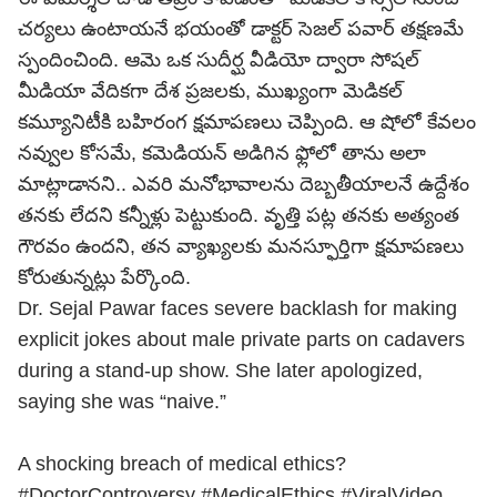
చర్యలు ఉంటాయనే భయంతో డాక్టర్ సెజల్ పవార్ తక్షణమే
స్పందించింది. ఆమె ఒక సుదీర్ఘ వీడియో ద్వారా సోషల్
మీడియా వేదికగా దేశ ప్రజలకు, ముఖ్యంగా మెడికల్
కమ్యూనిటీకి బహిరంగ క్షమాపణలు చెప్పింది. ఆ షోలో కేవలం
నవ్వుల కోసమే, కమెడియన్ అడిగిన ఫ్లోలో తాను అలా
మాట్లాడానని.. ఎవరి మనోభావాలను దెబ్బతీయాలనే ఉద్దేశం
తనకు లేదని కన్నీళ్లు పెట్టుకుంది. వృత్తి పట్ల తనకు అత్యంత
గౌరవం ఉందని, తన వ్యాఖ్యలకు మనస్ఫూర్తిగా క్షమాపణలు
కోరుతున్నట్లు పేర్కొంది.
Dr. Sejal Pawar faces severe backlash for making
explicit jokes about male private parts on cadavers
during a stand-up show. She later apologized,
saying she was “naive.”
A shocking breach of medical ethics?
#DoctorControversy
#MedicalEthics
#ViralVideo