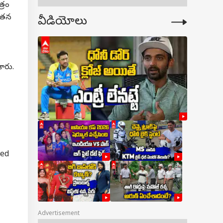
్రం
ె తన
వీడియోలు
ారు.
zed
Advertisement