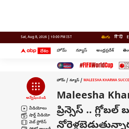
తెలుగు
हिंदी
E
Sat, Aug 8, 2026 | 10:00 PM IST
హోమ్
న్యూస్
ఆంధ్రప్రదేశ్
తెల
ఆంధ్ర నాడి
వార్తలు
లైఫ్ స
ఆంధ్రప్రదేశ్
ఫుడ్ 
ఇండియా
అమరావతి
వరంగల్
పర్సనల్ ఫైనాన్స్
ప్రపంచం
రాజమండ్రి
హైదరాబాద్
బడ్జెట్
తెలంగాణ
అంద
పాలిటిక్స్
విశాఖపట్నం
నిజామాబాద్
తెలంగాణ
ఇండియా
హోమ్
న్యూస్
MALEESHA KHARWA SUCCESS STORY
వరంగల్
టెక్
ప్రపంచం
నల్గొండ
పాలిటిక్స్
Maleesha Kharwa
నిజామాబాద్
అన్వేషించండి
క్రైమ్
జాబ్స
కరీంనగర్
ప్రిన్సెస్ .. గ్లోబ
హైదరాబాద్
వీడియోలు
షార్ట్ వీడియో
రైతు దేశం
ఎలక్షన్
ఫ్యాక్ట
నోరెళ్లబెడుతున్నా
వెబ్ స్టోరీస్