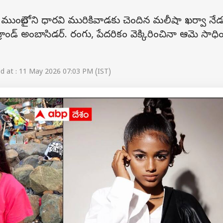
ంబైలోని ధారవి మురికివాడకు చెందిన మలీషా ఖర్వా నేడ
్రాండ్ అంబాసిడర్. రంగు, పేదరికం వెక్కిరించినా ఆమె సాధి
 at : 11 May 2026 07:03 PM (IST)