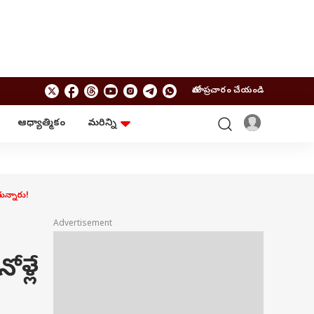
మాతో ప్రచారం చేయండి
ఆధ్యాత్మికం
మరిన్ని
బిజినెస్
ఆంధ్రప్రదేశ్
పర్సనల్ ఫైనాన్స్
అమరావతి
మ్యూచువల్ ఫండ్స్
రాజమండ్రి
ఐపీవో
కర్నూలు
ున్నారు!
బడ్జెట్
తిరుపతి
విజయవాడ
ఆధ్యాత్మికం
Advertisement
నెల్లూరు
వాస్తు
విశాఖపట్నం
శుభసమయం
ోళ్లే
ఆటో
BRAND WIRE