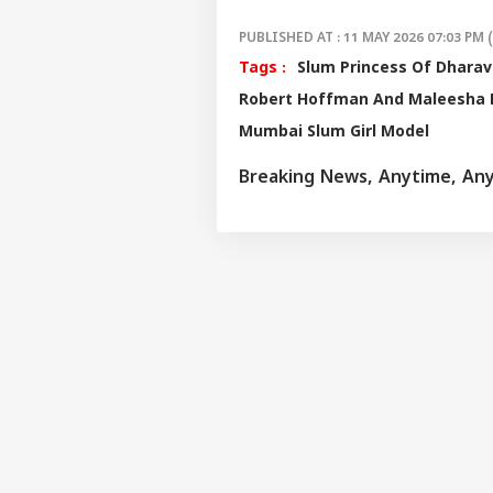
PUBLISHED AT : 11 MAY 2026 07:03 PM 
Tags :
Slum Princess Of Dharav
Robert Hoffman And Maleesha
Mumbai Slum Girl Model
Breaking News, Anytime, An