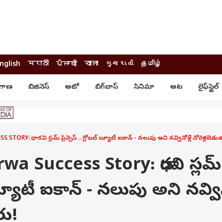
nglish
मराठी
ਪੰਜਾਬੀ
বাংলা
ગુજરાતી
தமிழ்
ంగాణ
బిజినెస్
ఆటో
బిగ్‌బాస్
సినిమా
ఆట
లైఫ్‌స్టైల్‌
్టైల్
ఆరోగ్యం
ఎంటర్‌టైన్మెంట్
కార్నర్
కరోనా
సినిమా
ం
ఆయుర్వేదం
సినిమా రివ్యూ
ఓటీటీ-వెబ్‌సిరీస్‌
: ధారవి స్లమ్ ప్రిన్సెస్ .. గ్లోబల్ బ్యూటీ ఐకాన్ - నలుపు అని నవ్వినోళ్లే నోరెళ్లబెడుత
ఆట
టీవీ
గాసిప్స్
క్రికెట్
 Success Story: ధారవి స్లమ్
ఐపీఎల్
్
ట్రెండింగ్
ల్ బ్యూటీ ఐకాన్ - నలుపు అని నవ్విన
యువ
్ చెక్
INDIA AT 2047
రు!
ఎడ్యుకేషన్