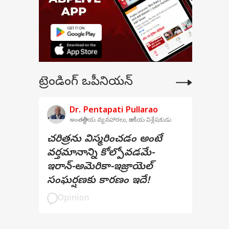
ట్రెండింగ్ ఒపీనియన్
Dr. Pentapati Pullarao
అంతర్జాతీయ వ్యవహారలు, రాజకీయ విశ్లేషకుడు
చరిత్రను విస్మరించడం అంటే
వర్తమానాన్ని కోల్పోవడమే-
ఇరాన్-అమెరికా-ఇజ్రాయెల్
సంఘర్షణకు కారణం ఇదే!
Opinion