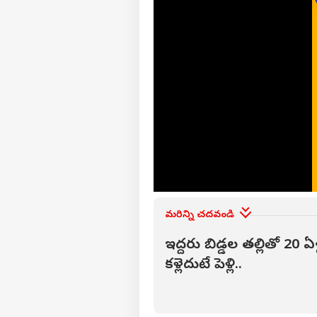
"వైఎ
కుట
LOGIN
ఆ*త
చేస
బాధి
మరిన్ని చదవండి
ఇద్దరు బిడ్డల తల్లితో 20
కళ్లెదుటే పెళ్లి..