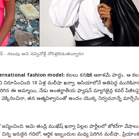
ఐకాన్ - నలుపు అని నవ్వినోళ్లే నోరెళ్లబెడుతున్నారు!
ternational fashion model:
కలలు కనడానికి ఆకాశమే హద్దు.. ఆ క
ాదని నిరూపించింది 18 ఏళ్ల మలీషా ఖర్వా. ఆసియాలోనే అతిపెద్ద మురికివా
రిగిన ఈ అమ్మాయి, నేడు అంతర్జాతీయ ఫ్యాషన్ మ్యాగజైన్ల కవర్ పేజీలప
ెక్కిరించినా, తన ఆత్మవిశ్వాసంతో అందం యొక్క నిర్వచనాన్నే మార్చేసి
ించింది. ఆమె తండ్రి ముఖేష్ ఖర్వా పిల్లల పార్టీలలో జోకర్‌గా వేషాలు
క చిన్న ఇరుకైన గదిలో, ఆర్థిక ఇబ్బందుల మధ్య పెరిగిన మలీషా.. ప్రియాం