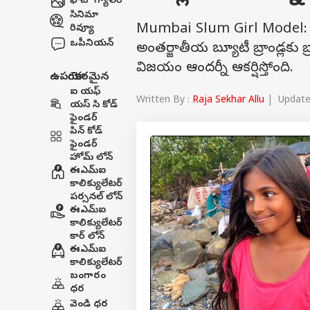
ఫోటో గ్యాలరీ
సినిమా
Mumbai Slum Girl Model: ము
రివ్యూ
ఒపీనియన్
అంతర్జాతీయ బ్యూటీ బ్రాండ్లకు బ
విజయం ఆందర్నీ ఆకర్షిస్తోంది.
ఉపయోగకరమైన
ఐ యఫ్
Written By :
Raja Sekhar Allu
| Updated
యస్ సి కోడ్
ఫైండర్
పిన్ కోడ్
ఫైండర్
హోమ్ లోన్
ఈఎమ్ఐ
కాలిక్యులేటర్
పర్సనల్ లోన్
ఈఎమ్ఐ
కాలిక్యులేటర్
కార్ లోన్
ఈఎమ్ఐ
కాలిక్యులేటర్
బంగారం
ధర
వెండి ధర