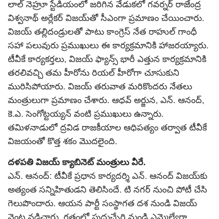
లాల్ నెహ్రూ స్టేడియంలో జరిగిన వేడుకలో గవర్నర్ రాజేంద్ర
విశ్వనాథ్ అర్లేకర్ విజయ్‌తో సీఎంగా ప్రమాణం చేయించారు.
విజయ్ తల్లిదండ్రులతో పాటు
కాంగ్రెస్
నేత
రాహుల్ గాంధీ
సహా పలువురు ప్రముఖులు ఈ కార్యక్రమానికి హాజరయ్యారు.
టీవీకే కార్యకర్తలు, విజయ్ ఫ్యాన్స్ భారీ ఎత్తున కార్యక్రమానికి
తరలివచ్చి తమ హీరోను రియల్ హీరోగా చూసుకుని
మురిసిపోయారు. విజయ్ తరువాత మరికొందరు నేతలు
మంత్రులుగా ప్రమాణం చేశారు. ఆధవ్ అర్జున, ఎన్. ఆనంద్,
కె.ఎ. సెంగోట్టయ్యన్ వంటి ప్రముఖులు ఉన్నారు.
తమిళనాడులో ద్రవిడ రాజకీయాల ఆధిపత్యం తర్వాత టీవీకే
విజయంతో కొత్త శకం మొదలైంది.
దళపతి విజయ్ క్యాబినెట్ మంత్రులు వీరే.
ఎన్. ఆనంద్: టీవీకే ప్రధాన కార్యదర్శి ఎన్. ఆనంద్ విజయ్‌కు
అత్యంత సన్నిహితుడని తెలిసిందే. టి నగర్ నుంచి పోటీ చేసి
గెలుపొందారు. ఆయన పార్టీ సంస్థాగత దశ నుండి విజయ్‌
వెంట నడిచారు. గతంలో పుదుచ్చేరి నుండి ఎమ్మెల్యేగా