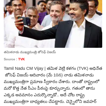
తమిళనాడు ముఖ్యమంత్రి జోసెఫ్ విజయ్
Source :
TVK
Tamil Nadu CM Vijay | తమిళ వెట్రి కళగం (TVK) అధినేత
జోసెఫ్ విజయ్ ఆదివారం (మే 10న) నాడు తమిళనాడు
ముఖ్యమంత్రిగా ప్రమాణ స్వీకారం చేశారు. దాంతో రాష్ట్రంలో
మరో కొత్త నేత సీఎం పీఠంపై కూర్చున్నారు. గతంలో తాను
ఎక్కడ అవమానం ఎదుర్కొన్నాడో.. అదే చోట రాష్ట్ర
ముఖ్యమంత్రిగా బాధ్యతలు చేపట్టారు. చెన్నైలోని జవహర్