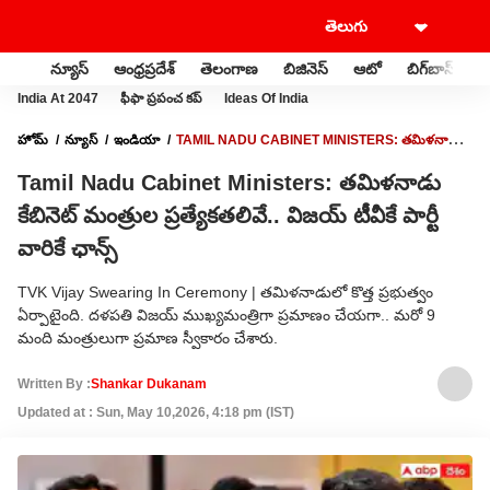
న్యూస్
ఆంధ్రప్రదేశ్
తెలంగాణ
బిజినెస్
ఆటో
బిగ్‌బాస్
స
India At 2047
ఫీఫా ప్రపంచ కప్
Ideas Of India
హోమ్
న్యూస్
ఇండియా
TAMIL NADU CABINET MINISTERS: తమిళనాడు
కేబినెట్ మంత్రుల ప్రత్యేకతలివే.. విజయ్ టీవీకే పార్టీ వారికే ఛాన్స్
Tamil Nadu Cabinet Ministers: తమిళనాడు
కేబినెట్ మంత్రుల ప్రత్యేకతలివే.. విజయ్ టీవీకే పార్టీ
వారికే ఛాన్స్
TVK Vijay Swearing In Ceremony | తమిళనాడులో కొత్త ప్రభుత్వం
ఏర్పాటైంది. దళపతి విజయ్ ముఖ్యమంత్రిగా ప్రమాణం చేయగా.. మరో 9
మంది మంత్రులుగా ప్రమాణ స్వీకారం చేశారు.
Written By :
Shankar Dukanam
Updated at : Sun, May 10,2026, 4:18 pm (IST)