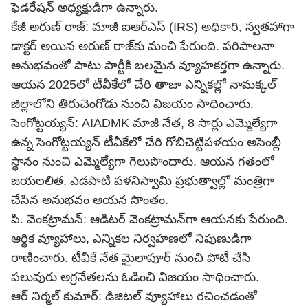
ఫెడరేషన్ అధ్యక్షుడిగా ఉన్నారు.
కేజీ అరుణ్ రాజ్: మాజీ ఐఆర్ఎస్ (IRS) అధికారి, స్వతహాగా
డాక్టర్ అయిన అరుణ్ రాజ్‌కు మంచి పేరుంది. పరిపాలనా
అనుభవంతో పాటు పార్టీకి బలమైన వ్యూహకర్తగా ఉన్నారు.
ఆయన 2025లో టీవీకేలో చేరి తాజా ఎన్నికల్లో నామక్కల్
జిల్లాలోని తిరుచెంగోడు నుంచి విజయం సాధించారు.
సెంగోట్టయ్యన్: AIADMK మాజీ నేత, 8 సార్లు ఎమ్మెల్యేగా
ఉన్న సెంగోట్టయ్యన్ టీవీకేలో చేరి గోబిచెట్టిపళయం అసెంబ్లీ
స్థానం నుంచి ఎమ్మెల్యేగా గెలుపొందారు. ఆయన గతంలో
జయలలిత, ఎడపాటి పళనిస్వామి ప్రభుత్వాల్లో మంత్రిగా
చేసిన అనుభవం ఆయన సొంతం.
పి. వెంకట్రామన్: ఆడిటర్ వెంకట్రామన్‌గా ఆయనకు పేరుంది.
ఆర్థిక వ్యూహాలు, ఎన్నికల నిర్వహణలో నిపుణుడిగా
రాణించారు. టీవీకే నేత మైలాపూర్ నుంచి పోటీ చేసి
పలువురు అగ్రనేతలను ఓడించి విజయం సాధించారు.
ఆర్ నిర్మల్ కుమార్: డిజిటల్ వ్యూహాలు రచించడంతో