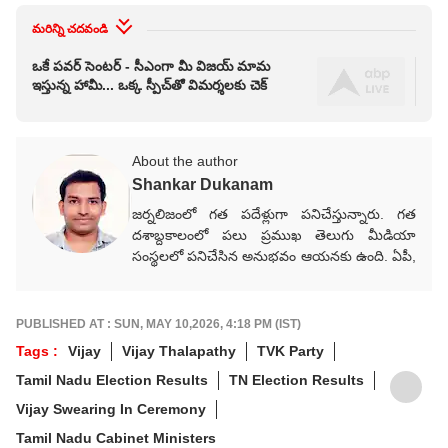
మరిన్ని చదవండి
ఒకే పవర్ సెంటర్ - సీఎంగా మీ విజయ్ మామ
సీఎ
ఇస్తున్న హామీ... ఒక్క స్పీచ్‌తో విమర్శలకు చెక్
సంత
About the author
Shankar Dukanam
జర్నలిజంలో గత పదేళ్లుగా పనిచేస్తున్నారు. గత
దశాబ్దకాలంలో పలు ప్రముఖ తెలుగు మీడియా
సంస్థలలో పనిచేసిన అనుభవం ఆయనకు ఉంది. ఏపీ,
తెలంగాణ, జాతీయ, అంతర్జాతీయ, రాజకీయ,
వర్తమాన అంశాలపై కథనాలు అందిస్తారు.
గ్రాడ్యుయేషన్ పూర్తయ్యాక జర్నలిజం కోర్సు పూర్తిచేసి
PUBLISHED AT : SUN, MAY 10,2026, 4:18 PM (IST)
కెరీర్‌గా ఎంచుకున్నారు. నేషనల్ మీడియాకు చెందిన
Tags :
Vijay
Vijay Thalapathy
TVK Party
పలు తెలుగు మీడియా సంస్థలలో సీనియర్ కంటెంట్
Tamil Nadu Election Results
TN Election Results
రైటర్‌గా సేవలు అందించారు. జర్నలిజంలో వందేళ్లకు
పైగా చరిత్ర ఉన్న ఆనంద్ బజార్ పత్రిక నెట్‌వర్క్ (ABP
Vijay Swearing In Ceremony
Network)కు చెందిన తెలుగు డిజిటల్ మీడియా
Tamil Nadu Cabinet Ministers
ఏబీపీ దేశంలో గత నాలుగేళ్ల నుంచి న్యూస్