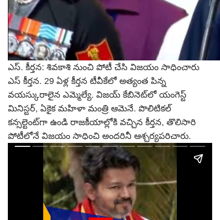
ఎస్. కీర్తన: శివకాశి నుంచి పోటీ చేసి విజయం సాధించారు
ఎస్ కీర్తన. 29 ఏళ్ల కీర్తన టీవీకేలో అత్యంత పిన్న
వయస్కురాలైన ఎమ్మెల్యే. విజయ్ కేబినెట్‌లో యంగెస్ట్
మినిస్టర్, ఏకైక మహిళా మంత్రి ఆమెనే. పొలిటికల్
కన్సల్టెంట్‌గా ఉండి రాజకీయాల్లోకి వచ్చిన కీర్తన, తొలిసారి
పోటీలోనే విజయం సాధించి అందరినీ ఆశ్చర్యపరిచారు.