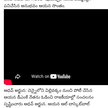
పనిచేసిన అనుభవం ఆయన సొంతం.
ఆధవ్ అర్జున: చెన్నైలోని విల్లివక్కం నుంచి పోటీ చేసిన
ఆయన డీఎంకే నేతను ఓడించి రాజకీయాల్లో సంచలనం
సృష్టించారు ఆధవ్ అర్జున. ఆయన ఆల్ బాస్కెట్‌బాల్