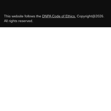
This website follows the
DNPA Code of Ethics.
Copyright@2026.
All rights reserved.