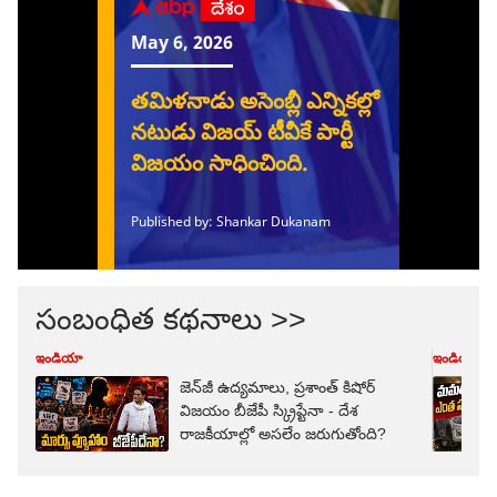
సంబంధిత కథనాలు >>
ఇండియా
ఇండియా
జెన్‌జీ ఉద్యమాలు, ప్రశాంత్ కిషోర్
విజయం బీజేపీ స్క్రిప్టేనా - దేశ
రాజకీయాల్లో అసలేం జరుగుతోంది?