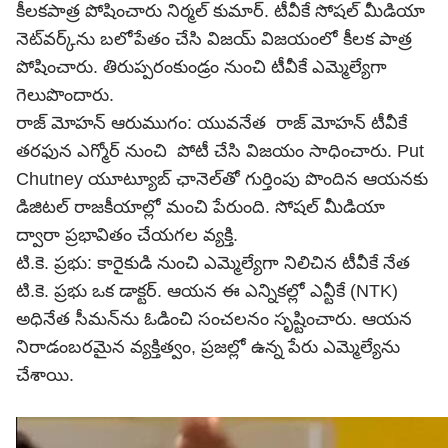
కీలకపాత్ర పోషించారు నిర్మల్ కుమార్. టీవీకే సోషల్ మీడియా
నెట్‌వర్క్‌ను బలోపేతం చేసి విజయ్ విజయంలో కీలక పాత్ర
పోషించారు. తిరుప్పరంకుండ్రం నుంచి టీవీకే ఎమ్మెల్యేగా
గెలుపొందారు.
రాజ్ మోహన్ ఆరుముగం: యువనేత రాజ్ మోహన్ టీవీకే
తరఫున ఎగ్మోర్ నుంచి పోటీ చేసి విజయం సాధించారు. Put
Chutney యూట్యూబ్ ఛానెల్‌తో గుర్తింపు పొందిన ఆయనకు
డిజిటల్ రాజకీయాల్లో మంచి పేరుంది. సోషల్ మీడియా
ద్వారా ప్రభావితం చేయగల వ్యక్తి.
టి.కె. ప్రభు: కారైకుడి నుంచి ఎమ్మెల్యేగా నిలిచిన టీవీకే నేత
టి.కె. ప్రభు ఒక డాక్టర్. ఆయన ఈ ఎన్నికల్లో ఎన్టీకే (NTK)
అధినేత సీమన్‌ను ఓడించి సంచలనం సృష్టించారు. ఆయన
నిరాడంబరమైన వ్యక్తిత్వం, ప్రజల్లో ఉన్న పేరు ఎమ్మెల్యేను
చేశాయి.