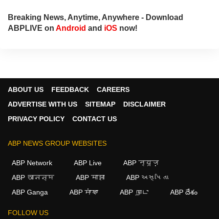
ప్రొడ్యూసర్‌గా పనిచేస్తున్నారు.
Breaking News, Anytime, Anywhere - Download
ABPLIVE on
Android
and
iOS
now!
ABOUT US
FEEDBACK
CAREERS
ADVERTISE WITH US
SITEMAP
DISCLAIMER
PRIVACY POLICY
CONTACT US
ABP NEWS GROUP WEBSITES
ABP Network
ABP Live
ABP न्यूज़
ABP আনন্দ
ABP माझा
ABP અસ્મિતા
ABP Ganga
ABP ਸਾਂਝਾ
ABP நாடு
ABP దేశం
FOLLOW US