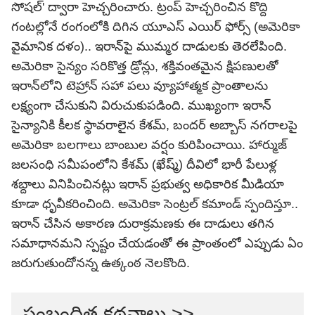
సోషల్' ద్వారా హెచ్చరించారు. ట్రంప్ హెచ్చరించిన కొద్ది
గంటల్లోనే రంగంలోకి దిగిన యూఎస్ ఎయిర్ ఫోర్స్ (అమెరికా
వైమానిక దళం).. ఇరాన్‌పై ముమ్మర దాడులకు తెరలేపింది.
అమెరికా సైన్యం సరికొత్త డ్రోన్లు, శక్తివంతమైన క్షిపణులతో
ఇరాన్‌లోని టెహ్రాన్ సహా పలు వ్యూహాత్మక ప్రాంతాలను
లక్ష్యంగా చేసుకుని విరుచుకుపడింది. ముఖ్యంగా ఇరాన్
సైన్యానికి కీలక స్థావరాలైన కేశమ్, బందర్ అబ్బాస్ నగరాలపై
అమెరికా బలగాలు బాంబుల వర్షం కురిపించాయి. హార్ముజ్
జలసంధి సమీపంలోని కేశమ్ (ఖేష్మ్‌) దీవిలో భారీ పేలుళ్ల
శబ్దాలు వినిపించినట్లు ఇరాన్ ప్రభుత్వ అధికారిక మీడియా
కూడా ధృవీకరించింది. అమెరికా సెంట్రల్ కమాండ్ స్పందిస్తూ..
ఇరాన్ చేసిన అకారణ దురాక్రమణకు ఈ దాడులు తగిన
సమాధానమని స్పష్టం చేయడంతో ఈ ప్రాంతంలో ఎప్పుడు ఏం
జరుగుతుందోనన్న ఉత్కంఠ నెలకొంది.
సంబంధిత కథనాలు >>