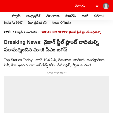
న్యూస్
ఆంధ్రప్రదేశ్
తెలంగాణ
బిజినెస్
ఆటో
బిగ్‌బాస్
స
India At 2047
ఫీఫా ప్రపంచ కప్
Ideas Of India
హోమ్
న్యూస్
ఇండియా
BREAKING NEWS: వైజాగ్ స్టీల్ ప్లాంట్ బాధితుల్ని
పరామర్శించిన మాజీ సీఎం జగన్
Breaking News: వైజాగ్ స్టీల్ ప్లాంట్ బాధితుల్ని
పరామర్శించిన మాజీ సీఎం జగన్
Top Stories Today | జూన్ 10న ఏపీ, తెలంగాణ, జాతీయ, అంతర్జాతీయ,
సినీ, క్రీడా ఇతర రంగాల అప్‌డేట్స్ కోసం పేజీ రిఫ్రెష్ చేస్తూ ఉండండి.
Advertisement