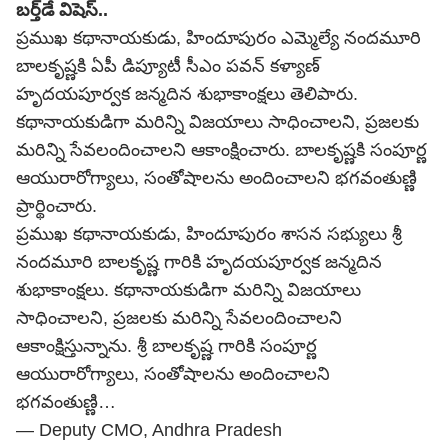
బర్త్‌డే విషెస్..
ప్రముఖ కథానాయకుడు, హిందూపురం ఎమ్మెల్యే నందమూరి
బాలకృష్ణకి ఏపీ డిప్యూటీ సీఎం పవన్ కళ్యాణ్
హృదయపూర్వక జన్మదిన శుభాకాంక్షలు తెలిపారు.
కథానాయకుడిగా మరిన్ని విజయాలు సాధించాలని, ప్రజలకు
మరిన్ని సేవలందించాలని ఆకాంక్షించారు. బాలకృష్ణకి సంపూర్ణ
ఆయురారోగ్యాలు, సంతోషాలను అందించాలని భగవంతుణ్ణి
ప్రార్థించారు.
ప్రముఖ కథానాయకుడు, హిందూపురం శాసన సభ్యులు శ్రీ
నందమూరి బాలకృష్ణ గారికి హృదయపూర్వక జన్మదిన
శుభాకాంక్షలు. కథానాయకుడిగా మరిన్ని విజయాలు
సాధించాలని, ప్రజలకు మరిన్ని సేవలందించాలని
ఆకాంక్షిస్తున్నాను. శ్రీ బాలకృష్ణ గారికి సంపూర్ణ
ఆయురారోగ్యాలు, సంతోషాలను అందించాలని
భగవంతుణ్ణి…
— Deputy CMO, Andhra Pradesh