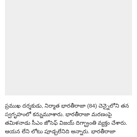
ప్రముఖ దర్శకుడు, నిర్మాత భారతీరాజా (84) చెన్నైలోని తన
స్వగృహంలో కన్నుమూశారు. భారతీరాజా మరణంపై
తమిళనాడు సీఎం జోసెఫ్ విజయ్ దిగ్భ్రాంతి వ్యక్తం చేశారు.
ఆయన లేని లోటు పూడ్చలేనిది అన్నారు. భారతీరాజా