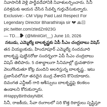
నివాసానికి వెళ్లి పార్థీవదేహానికి నివాళులర్పించారు. సినీ
పరిశ్రమకు ఆయన చేసిన సేవల్ని గుర్తుచేసుకున్నారు.
Exclusive:- CM Vijay Paid Last Respect For
Legendary Director Bharathiraja sir 💔 🙏🏻
pic.twitter.com/ztedZn923G
— TD....❥ (@MiniiGirl__)
June 10, 2026
నటుడు, ఎమ్మెల్యే బాలకృష్ణకు ఏపీ సీఎం చంద్రబాబు విషెస్
తన వియ్యంకుడు, హిందూపూర్ ఎమ్మెల్యే నందమూరి
బాలకృష్ణ పుట్టినరోజు సందర్భంగా ఏపీ సీఎం
చంద్రబాబు
విషెస్ తెలిపారు. 5 దశాబ్దాలుగా సినిమాల్లో ధ్రువతారగా
వెలుగొందుతూ కోట్ల మందిని అలరిస్తున్న బాలకృష్ణ.. ఇటు
ప్రజాసేవలోనూ తనదైన ముద్ర వేశారని కొనియాడారు.
దివంగత ఎన్టీఆర్ గారి ఆశీస్సులు బాలకృష్ణపై కలకలం
ఉండాలని కోరుకున్నారు.
#HappyBirthdayNBK
సినీ, రాజకీయ, సేవా రంగాలలో సరి కొత్త రికార్డులు సృష్టిస్తూ