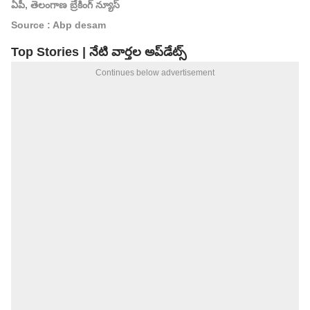
ఏపీ, తెలంగాణ బ్రేకింగ్ న్యూస్
Source : Abp desam
Top Stories | నేటి వార్తల అప్‌డేట్స్
Continues below advertisement