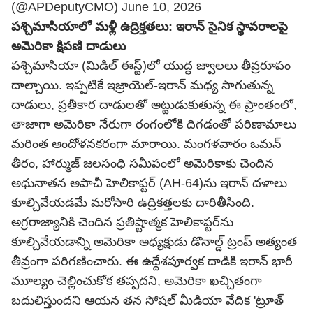
(@APDeputyCMO)
June 10, 2026
పశ్చిమాసియాలో మళ్లీ ఉద్రిక్తతలు: ఇరాన్ సైనిక స్థావరాలపై
అమెరికా క్షిపణి దాడులు
పశ్చిమాసియా (మిడిల్ ఈస్ట్)లో యుద్ధ జ్వాలలు తీవ్రరూపం
దాల్చాయి. ఇప్పటికే ఇజ్రాయెల్-ఇరాన్ మధ్య సాగుతున్న
దాడులు, ప్రతీకార దాడులతో అట్టుడుకుతున్న ఈ ప్రాంతంలో,
తాజాగా అమెరికా నేరుగా రంగంలోకి దిగడంతో పరిణామాలు
మరింత ఆందోళనకరంగా మారాయి. మంగళవారం ఒమన్
తీరం, హార్ముజ్ జలసంధి సమీపంలో అమెరికాకు చెందిన
అధునాతన అపాచీ హెలికాప్టర్ (AH-64)ను ఇరాన్ దళాలు
కూల్చివేయడమే మరోసారి ఉద్రికత్తలకు దారితీసింది.
అగ్రరాజ్యానికి చెందిన ప్రతిష్టాత్మక హెలికాప్టర్‌ను
కూల్చివేయడాన్ని అమెరికా అధ్యక్షుడు డొనాల్డ్ ట్రంప్ అత్యంత
తీవ్రంగా పరిగణించారు. ఈ ఉద్దేశపూర్వక దాడికి ఇరాన్ భారీ
మూల్యం చెల్లించుకోక తప్పదని, అమెరికా ఖచ్చితంగా
బదులిస్తుందని ఆయన తన సోషల్ మీడియా వేదిక 'ట్రూత్