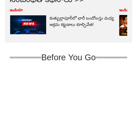
ఇండియా
ఇండియా
కుత్బుల్లాపూర్‌లో భారీ బందోబస్తు మధ్య
అక్రమ కట్టడాలు కూల్చివేత!
Before You Go