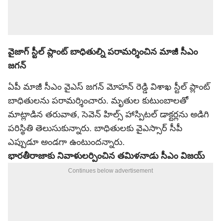
వైజాగ్ స్టీల్ ప్లాంట్ బాధితుల్ని పరామర్శించిన మాజీ సీఎం
జగన్
ఏపీ మాజీ సీఎం వైఎస్ జగన్ మోహన్ రెడ్డి విశాఖ స్టీల్ ప్లాంట్
బాధితులను పరామర్శించారు. మృతుల కుటుంబాలతో
మాట్లాడిన తరువాత, సెవెన్ హిల్స్ హాస్పిటల్ డాక్టర్లను అడిగి
పరిస్థితి తెలుసుకున్నారు. బాధితులకు వైఎస్సార్ సీపీ
ఎప్పుడూ అండగా ఉంటుందన్నారు.
భారతీరాజాకు నివాళులర్పించిన తమిళనాడు సీఎం విజయ్
Continues below advertisement