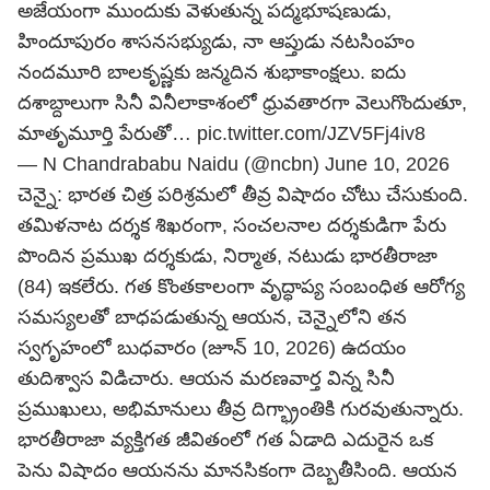
అజేయంగా ముందుకు వెళుతున్న పద్మభూషణుడు,
హిందూపురం శాసనసభ్యుడు, నా ఆప్తుడు నటసింహం
నందమూరి బాలకృష్ణకు జన్మదిన శుభాకాంక్షలు. ఐదు
దశాబ్దాలుగా సినీ వినీలాకాశంలో ధ్రువతారగా వెలుగొందుతూ,
మాతృమూర్తి పేరుతో…
pic.twitter.com/JZV5Fj4iv8
— N Chandrababu Naidu (@ncbn)
June 10, 2026
చెన్నై: భారత చిత్ర పరిశ్రమలో తీవ్ర విషాదం చోటు చేసుకుంది.
తమిళనాట దర్శక శిఖరంగా, సంచలనాల దర్శకుడిగా పేరు
పొందిన ప్రముఖ దర్శకుడు, నిర్మాత, నటుడు భారతీరాజా
(84) ఇకలేరు. గత కొంతకాలంగా వృద్ధాప్య సంబంధిత ఆరోగ్య
సమస్యలతో బాధపడుతున్న ఆయన, చెన్నైలోని తన
స్వగృహంలో బుధవారం (జూన్ 10, 2026) ఉదయం
తుదిశ్వాస విడిచారు. ఆయన మరణవార్త విన్న సినీ
ప్రముఖులు, అభిమానులు తీవ్ర దిగ్భ్రాంతికి గురవుతున్నారు.
భారతీరాజా వ్యక్తిగత జీవితంలో గత ఏడాది ఎదురైన ఒక
పెను విషాదం ఆయనను మానసికంగా దెబ్బతీసింది. ఆయన