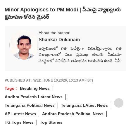
Minor Apologises to PM Modi | పీఎంపై వ్యాఖ్యలకు
క్షమాపణ కోరిన మైనర్
About the author
Shankar Dukanam
జర్నలిజంలో గత పదేళ్లుగా పనిచేస్తున్నారు. గత
దశాబ్దకాలంలో పలు ప్రముఖ తెలుగు మీడియా
సంస్థలలో పనిచేసిన అనుభవం ఆయనకు ఉంది. ఏపీ,
తెలంగాణ, జాతీయ, అంతర్జాతీయ, రాజకీయ,
వర్తమాన అంశాలపై కథనాలు అందిస్తారు.
గ్రాడ్యుయేషన్ పూర్తయ్యాక జర్నలిజం కోర్సు పూర్తిచేసి
PUBLISHED AT : WED, JUNE 10,2026, 10:13 AM (IST)
కెరీర్‌గా ఎంచుకున్నారు. నేషనల్ మీడియాకు చెందిన
Tags :
Breaking News
పలు తెలుగు మీడియా సంస్థలలో సీనియర్ కంటెంట్
Andhra Pradesh Latest News
రైటర్‌గా సేవలు అందించారు. జర్నలిజంలో వందేళ్లకు
పైగా చరిత్ర ఉన్న ఆనంద్ బజార్ పత్రిక నెట్‌వర్క్ (ABP
Telangana Political News
Telangana LAtest News
Network)కు చెందిన తెలుగు డిజిటల్ మీడియా
AP Latest News
Andhra Pradesh Political News
ఏబీపీ దేశంలో గత నాలుగేళ్ల నుంచి న్యూస్
ప్రొడ్యూసర్‌గా పనిచేస్తున్నారు.
TG Tops News
Top Stories