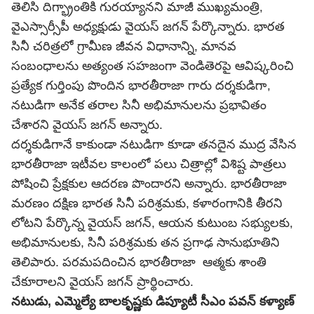
తెలిసి దిగ్భ్రాంతికి గురయ్యానని మాజీ ముఖ్యమంత్రి,
వైఎస్సార్సీపీ అధ్యక్షుడు వైయస్ జగన్ పేర్కొన్నారు. భారత
సినీ చరిత్రలో గ్రామీణ జీవన విధానాన్ని, మానవ
సంబంధాలను అత్యంత సహజంగా వెండితెరపై ఆవిష్కరించి
ప్రత్యేక గుర్తింపు పొందిన భారతీరాజా గారు దర్శకుడిగా,
నటుడిగా అనేక తరాల సినీ అభిమానులను ప్రభావితం
చేశారని వైయస్ జగన్ అన్నారు.
దర్శకుడిగానే కాకుండా నటుడిగా కూడా తనదైన ముద్ర వేసిన
భారతీరాజా ఇటీవల కాలంలో పలు చిత్రాల్లో విశిష్ట పాత్రలు
పోషించి ప్రేక్షకుల ఆదరణ పొందారని అన్నారు. భారతీరాజా
మరణం దక్షిణ భారత సినీ పరిశ్రమకు, కళారంగానికి తీరని
లోటని పేర్కొన్న వైయస్ జగన్, ఆయన కుటుంబ సభ్యులకు,
అభిమానులకు, సినీ పరిశ్రమకు తన ప్రగాఢ సానుభూతిని
తెలిపారు. పరమపదించిన భారతీరాజా ఆత్మకు శాంతి
చేకూరాలని వైయస్
జగన్
ప్రార్థించారు.
నటుడు, ఎమ్మెల్యే బాలకృష్ణకు డిప్యూటీ సీఎం పవన్ కళ్యాణ్