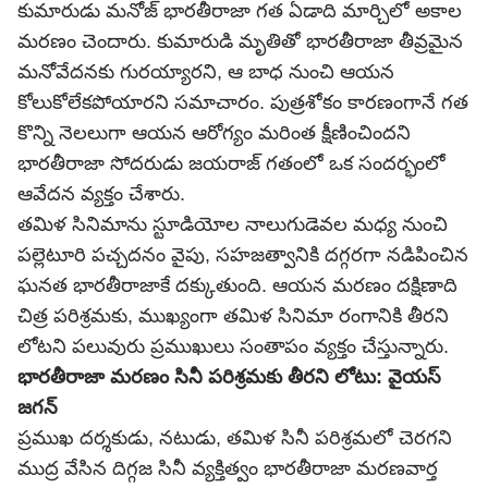
కుమారుడు మనోజ్ భారతీరాజా గత ఏడాది మార్చిలో అకాల
మరణం చెందారు. కుమారుడి మృతితో భారతీరాజా తీవ్రమైన
మనోవేదనకు గురయ్యారని, ఆ బాధ నుంచి ఆయన
కోలుకోలేకపోయారని సమాచారం. పుత్రశోకం కారణంగానే గత
కొన్ని నెలలుగా ఆయన ఆరోగ్యం మరింత క్షీణించిందని
భారతీరాజా సోదరుడు జయరాజ్ గతంలో ఒక సందర్భంలో
ఆవేదన వ్యక్తం చేశారు.
తమిళ సినిమాను స్టూడియోల నాలుగుడెవల మధ్య నుంచి
పల్లెటూరి పచ్చదనం వైపు, సహజత్వానికి దగ్గరగా నడిపించిన
ఘనత భారతీరాజాకే దక్కుతుంది. ఆయన మరణం దక్షిణాది
చిత్ర పరిశ్రమకు, ముఖ్యంగా తమిళ సినిమా రంగానికి తీరని
లోటని పలువురు ప్రముఖులు సంతాపం వ్యక్తం చేస్తున్నారు.
భారతీరాజా మరణం సినీ పరిశ్రమకు తీరని లోటు: వైయస్
జగన్
ప్రముఖ దర్శకుడు, నటుడు, తమిళ సినీ పరిశ్రమలో చెరగని
ముద్ర వేసిన దిగ్గజ సినీ వ్యక్తిత్వం భారతీరాజా మరణవార్త