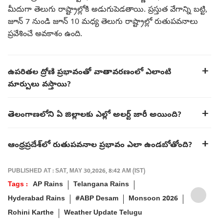
మీదుగా తెలుగు రాష్ట్రాల్లోకి అడుగుపెడతాయి. ప్రస్తుత వేగాన్ని బట్టి,
జూన్ 7 నుండి జూన్ 10 మధ్య తెలుగు రాష్ట్రాల్లో రుతుపవనాలు
ప్రవేశించే అవకాశం ఉంది.
ఉపరితల ద్రోణి ప్రభావంతో వాతావరణంలో ఎలాంటి
మార్పులు వస్తాయి?
తెలంగాణలోని ఏ జిల్లాలకు ఎల్లో అలర్ట్ జారీ అయింది?
ఆంధ్రప్రదేశ్‌లో రుతుపవనాల ప్రభావం ఎలా ఉండబోతోంది?
PUBLISHED AT : SAT, MAY 30,2026, 8:42 AM (IST)
Tags :
AP Rains
Telangana Rains
Hyderabad Rains
#ABP Desam
Monsoon 2026
Rohini Karthe
Weather Update Telugu