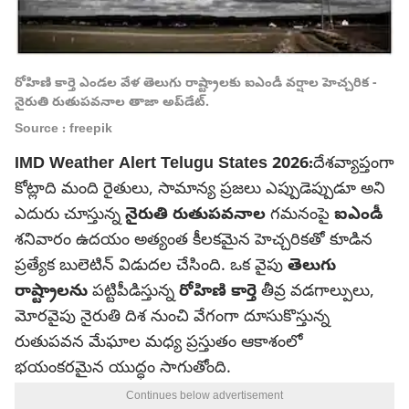
రోహిణి కార్తె ఎండల వేళ తెలుగు రాష్ట్రాలకు ఐఎండీ వర్షాల హెచ్చరిక -
నైరుతి రుతుపవనాల తాజా అప్‌డేట్.
Source : freepik
IMD Weather Alert Telugu States 2026:
దేశవ్యాప్తంగా
కోట్లాది మంది రైతులు, సామాన్య ప్రజలు ఎప్పుడెప్పుడూ అని
ఎదురు చూస్తున్న
నైరుతి రుతుపవనాల
గమనంపై
ఐఎండీ
శనివారం ఉదయం అత్యంత కీలకమైన హెచ్చరికతో కూడిన
ప్రత్యేక బులెటిన్ విడుదల చేసింది. ఒక వైపు
తెలుగు
రాష్ట్రాలను
పట్టిపీడిస్తున్న
రోహిణి కార్తె
తీవ్ర వడగాల్పులు,
మోరవైపు నైరుతి దిశ నుంచి వేగంగా దూసుకొస్తున్న
రుతుపవన మేఘాల మధ్య ప్రస్తుతం ఆకాశంలో
భయంకరమైన యుద్ధం సాగుతోంది.
Continues below advertisement