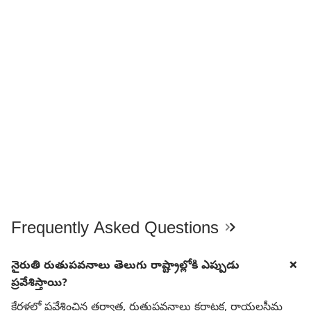
Frequently Asked Questions
నైరుతి రుతుపవనాలు తెలుగు రాష్ట్రాల్లోకి ఎప్పుడు
ప్రవేశిస్తాయి?
కేరళలో ప్రవేశించిన తర్వాత, రుతుపవనాలు కర్ణాటక, రాయలసీమ