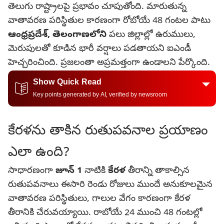
తెలుగు రాష్ట్రాలపై ప్రభావం చూపుతోంది. మారుతున్న
వాతావరణ పరిస్థితుల కారణంగా రోబోయే 48 గంటల పాటు
ఆంధ్రప్రదేశ్, తెలంగాణలోని
పలు జిల్లాల్లో ఉరుములు,
మెరుపులతో కూడిన భారీ వర్షాలు పడతాయని ఐఎండీ
హెచ్చరించింది. ప్రజలంతా అప్రమత్తంగా ఉండాలని పేర్కొంది.
Show Quick Read
Key points generated by AI, verified by newsroom
కేరళను తాకిన రుతుపవనాల ప్రయాణం
ఎలా ఉంది?
సాధారణంగా
జూన్ 1
నాటికి
కేరళ
తీరాన్ని తాకాల్సిన
రుతుపవనాలు ఈసారి రెండు రోజులు ముందే అనుకూలమైన
వాతావరణ పరిస్థితులు, గాలుల వేగం కారణంగా కేరళ
తీరానికి చేరువయ్యాయి. రాబోయే 24 ముంచి 48 గంటల్లో