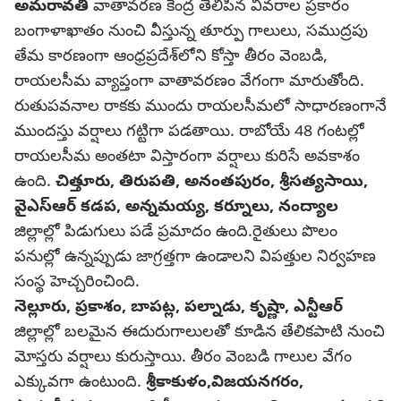
అమరావతి
వాతావరణ కేంద్ర తెలిపిన వివరాల ప్రకారం
బంగాళాఖాతం నుంచి వీస్తున్న తూర్పు గాలులు, సముద్రపు
తేమ కారణంగా ఆంధ్రప్రదేశ్‌లోని కోస్తా తీరం వెంబడి,
రాయలసీమ వ్యాప్తంగా వాతావరణం వేగంగా మారుతోంది.
రుతుపవనాల రాకకు ముందు రాయలసీమలో సాధారణంగానే
ముందస్తు వర్షాలు గట్టిగా పడతాయి. రాబోయే 48 గంటల్లో
రాయలసీమ అంతటా విస్తారంగా వర్షాలు కురిసే అవకాశం
ఉంది.
చిత్తూరు, తిరుపతి, అనంతపురం, శ్రీసత్యసాయి,
వైఎస్‌ఆర్ కడప, అన్నమయ్య, కర్నూలు, నంద్యాల
జిల్లాల్లో పిడుగులు పడే ప్రమాదం ఉంది.రైతులు పొలం
పనుల్లో ఉన్నప్పుడు జాగ్రత్తగా ఉండాలని విపత్తుల నిర్వహణ
సంస్థ హెచ్చరించింది.
నెల్లూరు, ప్రకాశం, బాపట్ల, పల్నాడు, కృష్ణా, ఎన్టీఆర్
జిల్లాల్లో బలమైన ఈదురుగాలులతో కూడిన తేలికపాటి నుంచి
మోస్తరు వర్షాలు కురుస్తాయి. తీరం వెంబడి గాలుల వేగం
ఎక్కువగా ఉంటుంది.
శ్రీకాకుళం,విజయనగరం,