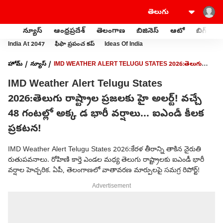
న్యూస్
ఆంధ్రప్రదేశ్
తెలంగాణ
బిజినెస్
ఆటో
బిగ్‌బాస్
India At 2047
ఫీఫా ప్రపంచ కప్
Ideas Of India
హోమ్
న్యూస్
IMD WEATHER ALERT TELUGU STATES 2026:తెలుగు
రాష్ట్రాల ప్రజలకు హై అలర్ట్! వచ్చే 48 గంటల్లో అక్క డ భారీ వర్షాలు... ఐఎండీ కీలక
IMD Weather Alert Telugu States
ప్రకటన!
2026:తెలుగు రాష్ట్రాల ప్రజలకు హై అలర్ట్! వచ్చే
48 గంటల్లో అక్క డ భారీ వర్షాలు... ఐఎండీ కీలక
ప్రకటన!
IMD Weather Alert Telugu States 2026:కేరళ తీరాన్ని తాకిన నైరుతి
రుతుపవనాలు. రోహిణి కార్తె ఎండల మధ్య తెలుగు రాష్ట్రాలకు ఐఎండీ భారీ
వర్షాల హెచ్చరిక. ఏపీ, తెలంగాణలో వాతావరణ మార్పులపై సమగ్ర రిపోర్ట్!
Advertisement