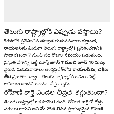
తెలుగు రాష్ట్రాల్లోకి ఎప్పుడు వస్తాయి?
కేరళలోకి ప్రవేశించిన తర్వాత రుతుపవనాలు
కర్ణాటక,
రాయలసీమ
మీదుగా తెలుగు రాష్ట్రాల్లోకి ప్రవేశించడానికి
సాధారణంగా 7 నుంచి పది రోజుల సమయం పడుతుంది.
ప్రస్తుత వేగాన్ని బట్టి చూస్తే
జూన్ 7 నుంచి జూన్ 10
మధ్య
నైరుతి రుతుపవానాలు ఆంధ్రప్రదేశ్‌లోని
రాయలసీమ, దక్షిణ
తీర
ప్రాంతాల ద్వారా తెలుగు రాష్ట్రాల్లోకి అడుగు పెట్టే
అవకాశం ఉందని అంచనా వేస్తున్నారు.
రోహిణి కార్తె ఎండల తీవ్రత తగ్గుతుందా?
తెలుగు రాష్ట్రాల్లో ఒక సామెత ఉంది. రోహిణి కార్తెలో రోళ్లు
పగులుతాయని అని
మే 25వ
తేదీన ప్రారంభమైన రోహిణి