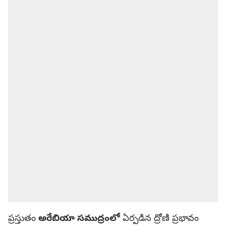
ప్రస్తుతం
అరేబియా సముద్రంలో
ఏర్పడిన ద్రోణి ప్రభావం