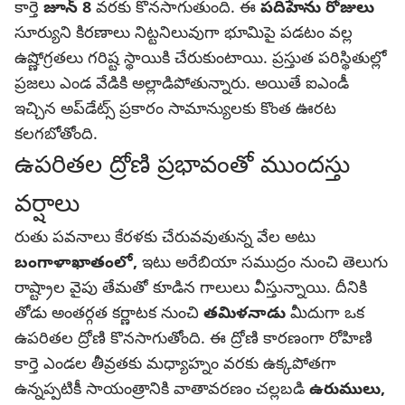
కార్తె
జూన్ 8
వరకు కొనసాగుతుంది. ఈ
పదిహేను రోజులు
సూర్యుని కిరణాలు నిట్టనిలువుగా భూమిపై పడటం వల్ల
ఉష్ణోగ్రతలు గరిష్ట స్థాయికి చేరుకుంటాయి. ప్రస్తుత పరిస్థితుల్లో
ప్రజలు ఎండ వేడికి అల్లాడిపోతున్నారు. అయితే ఐఎండీ
ఇచ్చిన అప్‌డేట్స్ ప్రకారం సామాన్యులకు కొంత ఊరట
కలగబోతోంది.
ఉపరితల ద్రోణి ప్రభావంతో ముందస్తు
వర్షాలు
రుతు పవనాలు కేరళకు చేరువవుతున్న వేల అటు
బంగాళాఖాతంలో,
ఇటు అరేబియా సముద్రం నుంచి తెలుగు
రాష్ట్రాల వైపు తేమతో కూడిన గాలులు వీస్తున్నాయి. దీనికి
తోడు అంతర్గత
కర్ణాటక
నుంచి
తమిళనాడు
మీదుగా ఒక
ఉపరితల ద్రోణి కొనసాగుతోంది. ఈ ద్రోణి కారణంగా రోహిణి
కార్తె ఎండల తీవ్రతకు మధ్యాహ్నం వరకు ఉక్కపోతగా
ఉన్నప్పటికీ సాయంత్రానికి వాతావరణం చల్లబడి
ఉరుములు,