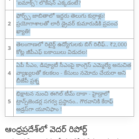
'ఐమాక్స్'! లొకేషన్ ఎక్కడంటే?
ఫోర్బ్స్‌ జాబితాలో ఇద్దరు తెలుగు కుర్రాళ్లు!
2
ప్రయోగాశాలతో లారీ డ్రైవర్ కుమారుడికి ప్రపంచ
ఖ్యాతి!
తెలంగాణలో రిటైర్డ్ ఉద్యోగులకు బిగ్ రిలీఫ్.. ₹2,000
3
కోట్ల జీపీఎఫ్ బకాయిలు విడుదల!
ఏపీ సీఎం, డిప్యూటీ సీఎంపై కాంగ్రెస్ ఎమ్మెల్యే అనుచిత
4
వ్యాఖ్యలతో కలకలం - కేసులు నమోదు చేయరా అని
బీజేపీ ప్రశ్న
భిక్షాటన నుంచి ఈగిల్ టీమ్ దాకా - హైడ్రాలో
5
ట్రాన్స్‌జెండర్ల సగర్వ ప్రస్థానం.. గౌరవానికి కేరాఫ్
అడ్రస్‌గా యూనిఫాం !
ఆంధ్రప్రదేశ్‌లో వెదర్ రిపోర్ట్