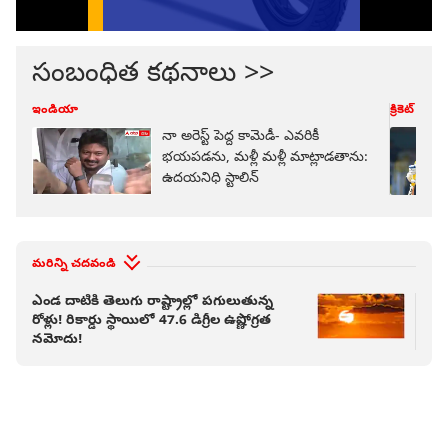
సంబంధిత కథనాలు >>
ఇండియా
క్రికెట్
నా అరెస్ట్ పెద్ద కామెడీ- ఎవరికీ
భయపడను, మళ్లీ మళ్లీ మాట్లాడతాను:
ఉదయనిధి స్టాలిన్
మరిన్ని చదవండి
ఎండ దాటికి తెలుగు రాష్ట్రాల్లో పగులుతున్న
ఏపీ
రోళ్లు! రికార్డు స్థాయిలో 47.6 డిగ్రీల ఉష్ణోగ్రత
మరో
నమోదు!
వార్