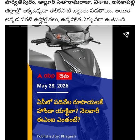
పార్వతీపురం, అల్లూరి సీతారామరాజు, విశాఖ, అనకాపల్లి
జిల్లాల్లో అక్కడక్కడా తేలికపాటి జల్లులు పడతాయి. అయితే
అక్కడ పగటి ఉష్ణోగ్రతలు, ఉక్కపోత ఎక్కువగా ఉంటుంది.