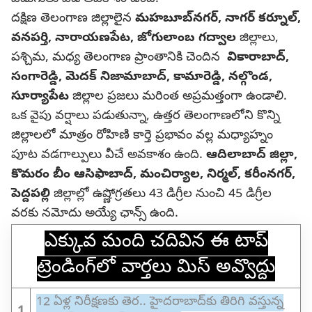
దక్షిణ తెలంగాణ జిల్లాలైన
మహబూబ్‌నగర్, నాగర్ కర్నూల్‌,
వనపర్తి, నారాయణపేట, జోగులాంబ గద్వాల
జిల్లాలు,
పశ్చిమ, మధ్య తెలంగాణ ప్రాంతానికి చెందిన
వికారాబాద్,
సంగారెడ్డి, మెదక్ నిజామాబాద్, కామారెడ్డి, నల్గొండ,
సూర్యాపేట
జిల్లాల ప్రజలు మరింత అప్రమత్తంగా ఉండాలి.
ఒక వైపు వర్షాలు పడుతున్నా, ఉత్తర తెలంగాణలోని కొన్ని
జిల్లాలలో మాత్రం రోహిణి కార్తె ప్రభావం వల్ల మధ్యాహ్నం
పూట వడగాల్పులు వీచే అవకాశం ఉంది.
ఆదిలాబాద్ జిల్లా,
కొమరం బీం ఆసిఫాబాద్, మంచిర్యాల, నిర్మల్, కరీంనగర్,
పెద్దపల్లి
జిల్లాల్లో ఉష్ణోగ్రతలు 43 డిగ్రీల నుంచి 45 డిగ్రీల
వరకు నమోదు అయ్యే ఛాన్స్ ఉంది.
ఎక్కువ మంది చదివిన ఈ టాప్
ట్రెండింగ్‌లో వార్తలు మిస్ అవ్వొద్దు
12 ఏళ్ల నిరీక్షణకు తెర.. హైదరాబాద్‌కు తిరిగి వస్తున్న
1