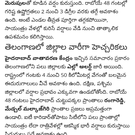
మెరుపుల
తో కూడిన వర్షం కురుస్తుంది. రాబోయే 48 గంటల్లో
గరిష్ట ఉష్ణోగ్రతలు 2 నుంచి 3 డిగ్రీల వరకు తగ్గే అవకాశం
ఉంది. అంటే ఎండల తీవ్రత పూర్తిగా తగ్గకపోయినా,
సాయంత్రం వేళల్లో కురిసే వర్షాలు వేడి నుంచి తాత్కాలిక
ఉపశమనం కలిగిస్తాయి.
తెలంగాణలో జిల్లాల వారీగా హెచ్చరికలు
హైదరాబాద్ వాతావరణ కేంద్రం
ఇచ్చిన సమాచారం ప్రకారం
తెలంగాణలోని పలు జిల్లాలకు
ఎల్లో అలర్ట్
జారీ అయింది.
రాష్ట్రంలో గంటకు 4 నుంచి 50 కిలోమీటర్ల వేగంతో బలమైన
ఈదురుగాలులు వీచే అవకాశం ఉంది. దక్షిణ, పశ్చిమ
జిల్లాలలో వర్షాల ప్రభావం ఎక్కువగా ఉండబోతోంది. రాబోయే
48 గంటలు హైదరాబాద్ చుట్టుపక్కల ప్రాంతాలు
రంగారెడ్డి,
మేడ్చల్ మల్కాజ్‌గిరి
ప్రాంతాల ప్రజలు అప్రమత్తంగా
ఉండాలి. ఐటీ కారిడార్‌తోపాటు సిటీలోని పలు ప్రాంతాల్లో
సాయంత్రం లేదా రాత్రివేళల్లో ఆకస్మిక భారీ వర్షాలు కురుస్తాయి
పిడుగులు పడే అవకాశం ఉంది.