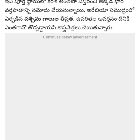
ఇవి పూర్తి స్థాయిలో కేరళ అంతటా విస్తరించి అక్కడ భారీ
వర్షపాతాన్ని నమోదు చేయనున్నాయి. అరేబియా సముద్రంలో
ఏర్పడిన
పశ్చిమ గాలుల
తీవ్రత, ఉపరితల ఆవర్తనం దీనికి
ఎంతగానో తోడ్పడ్డాయని శాస్త్రవేత్తలు చెబుతున్నారు.
Continues below advertisement