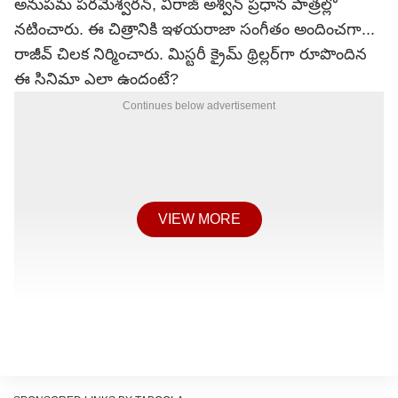
అనుపమ పరమేశ్వరన్, విరాజ్ అశ్విన్ ప్రధాన పాత్రల్లో
నటించారు. ఈ చిత్రానికి ఇళయరాజా సంగీతం అందించగా...
రాజీవ్ చిలక నిర్మించారు. మిస్టరీ క్రైమ్ థ్రిల్లర్‌గా రూపొందిన
ఈ సినిమా ఎలా ఉందంటే?
Continues below advertisement
VIEW MORE