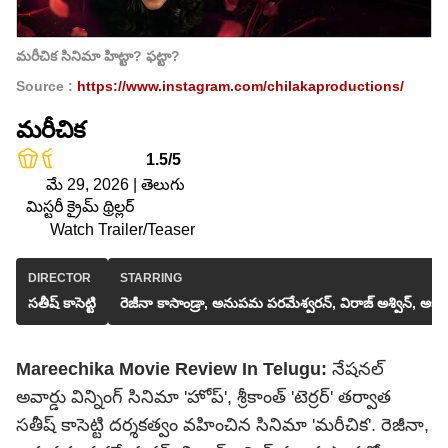
మరీచిక సినిమా హిట్టా? ఫట్టా?
Source :
https://www.instagram.com/chilakaproductions/
మరీచిక
1.5/5
మే 29, 2026 | తెలుగు
మిస్టరీ క్రైమ్ థ్రిల్లర్‌
Watch Trailer/Teaser
DIRECTOR
STARRING
సతీష్ కాసెట్టి
రెజీనా కాసాండ్రా, అనుపమ పరమేశ్వరన్, విరాజ్ అశ్విన్, 
Mareechika Movie Review In Telugu:
నేషనల్
అవార్డు విన్నింగ్ సినిమా 'హోప్', శ్రీకాంత్ 'టెర్రర్' తర్వాత
సతీష్ కాసెట్టి దర్శకత్వం వహించిన సినిమా 'మరీచిక'. రెజీనా,