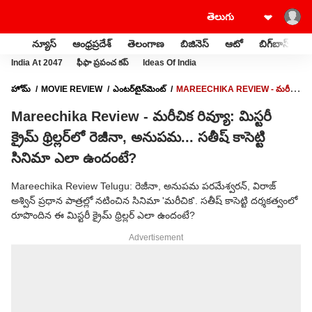
న్యూస్
ఆంధ్రప్రదేశ్
తెలంగాణ
బిజినెస్
ఆటో
బిగ్‌బాస్
స
India At 2047
ఫీఫా ప్రపంచ కప్
Ideas Of India
హోమ్
MOVIE REVIEW
ఎంటర్‌టైన్‌మెంట్‌
MAREECHIKA REVIEW - మరీచిక
రివ్యూ: మిస్టరీ క్రైమ్ థ్రిల్లర్‌లో రెజీనా, అనుపమ... సతీష్ కాసెట్టి సినిమా ఎలా ఉందంటే?
Mareechika Review - మరీచిక రివ్యూ: మిస్టరీ
క్రైమ్ థ్రిల్లర్‌లో రెజీనా, అనుపమ... సతీష్ కాసెట్టి
సినిమా ఎలా ఉందంటే?
Mareechika Review Telugu: రెజీనా, అనుపమ పరమేశ్వరన్, విరాజ్
అశ్విన్ ప్రధాన పాత్రల్లో నటించిన సినిమా 'మరీచిక'. సతీష్ కాసెట్టి దర్శకత్వంలో
రూపొందిన ఈ మిస్టరీ క్రైమ్ థ్రిల్లర్ ఎలా ఉందంటే?
Advertisement