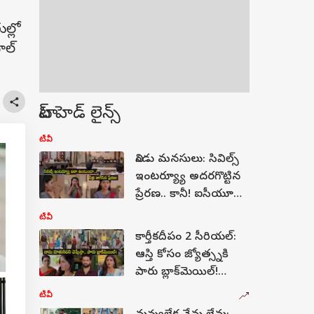
ల్లో
ల్‌
టాప్ హెడ్ లైన్స్
టీవీ
నిండు మనసులు: సివిల్స్
ఇంటర్య్యూ అదరగొట్టిన
ప్రేరణ.. కానీ! ఐసీయూ
దగ్గర మరో కుట్ర!
టీవీ
కార్తీకదీపం 2 సీరియల్:
ఆస్తి కోసం జ్యోత్స్నకి
పారు బ్లాక్‌మెయిల్!
జ్యోత్స్నని రిజెక్ట్ చేసిన
టీవీ
సూరజ్! దిమ్మతిరిగే