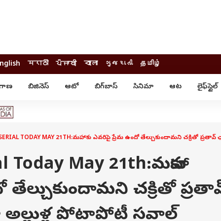
nglish
मराठी
ਪੰਜਾਬੀ
বাংলা
ગુજરાતી
தமிழ்
ంగాణ
బిజినెస్
ఆటో
బిగ్‌బాస్
సినిమా
ఆట
లైఫ్‌స్టైల్‌
్టైల్
ఆరోగ్యం
ఎంటర్‌టైన్మెంట్
కార్నర్
కరోనా
సినిమా
ం
ఆయుర్వేదం
సినిమా రివ్యూ
ఓటీటీ-వెబ్‌సిరీస్‌
IAL TODAY MAY 21TH:మహాకు ఎవరిపై ప్రేమ ఉందో తేల్చుకుందామని చక్రితో ప్రతావ్‌ ఛాలెంజ్‌.
ఆట
టీవీ
గాసిప్స్
క్రికెట్
al Today May 21th:మహాకు
ఐపీఎల్
్
ట్రెండింగ్
 తేల్చుకుందామని చక్రితో ప్రతావ్
యువ
్ చెక్
INDIA AT 2047
 అల్లుళ్ల పోటాపోటీ సవాల్‌
ఎడ్యుకేషన్