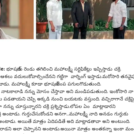
de:
భూషణ్‌ను రెండు తగిలించి మహాలక్ష్మీ సర్టిఫికేట్లు ఇప్పిస్తాడు చక్రి.
క ఆశలు వదులుకోవాల్సిందేనని గట్టిగా వార్నింగ్ ఇస్తాడు.మరోసారి తనవై
అంటాడు. మహాలక్ష్మీ కూడా భూషణ్ చెంప పగులగొడుతుంది.
ాటకాలాడి నన్ను మోసం చేస్తావా అని మండిపడుతుంది. ఇంకోసారి నా
లు పడతాయని చెప్పి అక్కడి నుంచి బయటకు వస్తుంది. వచ్చిరాగానే చక్రిపై
్ను చూస్తున్నారని చక్రి ప్రశ్నిస్తాడు.లోపల ఏం మాట్లాడారని
 అంటాడు. గుర్తుచేసుకోండని అనగా...మహాలక్ష్మీ నాది అనడం గుర్తుకు
ని అంటాడు. అయితే మాత్రం ఏదిపడితే అది మాట్లాడతావా అని అంటుంది.
కి మళ్లీ రాడని అలా చెప్పానని అంటాడు.అయినా మాత్రం అంతకన్నా ఇంకా మం