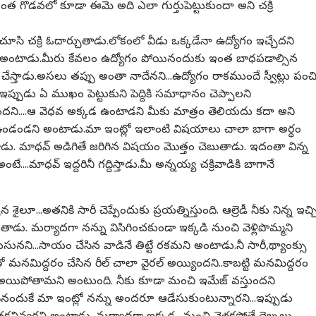
ఇంత గొడవలో కూడా ఈమె అది ఎలా గుర్తుపెట్టుకుందా అని చక్రి
ి చక్రి ఓదార్చుతాడు.లోకంలో వీడు ఒక్కడేనా ఉద్యోగం ఇచ్చేదని
 అంటాడు.మీరు కేవలం ఉద్యోగం పోయినందుకు ఇంత బాధపడాల్సిన
ం చేస్తాడు.అసలు తప్పు అంతా నాదేనని...ఉద్యోగం రాకముందే స్వీట్లు పంచ
.ఇప్పుడు ఏ ముఖం పెట్టుకుని పెద్దికి సమాధానం చెప్పాలని
దని....ఆ వెధవ అక్కడ ఉంటాడని మీకు మాత్రం తెలియదు కదా అని
డండని అంటాడు.మా ఇంట్లో ఇలాంటి విషయాలు చాలా బాగా అర్థం
ళ్తాడు. మాధవ్‌ అడిగితే జరిగిన విషయం మొత్తం చెబుతాడు. ఇదంతా విన్న
ే....మాధవ్ ఇద్దరినీ గద్దిస్తాడు.మీ అన్నయ్య చక్రివాడికి బాగానే
చ్చిన శైలూ...అతనికి సారీ చెప్పేందుకు ప్రయత్నిస్తుంది. ఆల్రెడీ నీకు నిన్న ఇచ్
ాడు. మర్యాదగా నన్ను విసిగించకుండా ఇక్కడి నుంచి వెళ్లిపొమ్మని
సునని...సాయం చేసిన వాడినే తిట్టే రకమని అంటాడు.నీ సారీ,థ్యాంక్సు
నమిద్దరం చేసిన రీల్‌ చాలా వైరల్‌ అయ్యిందని..కాబట్టి మనమిద్దరం
ఫేమస్‌ అయిపోతామని అంటుంది. నీకు కూడా మంచి ఇమేజ్‌ వస్తుందని
చేసినందుకే మా ఇంట్లో నన్ను అందరూ ఆడేసుకుంటున్నారని...ఇప్పుడు