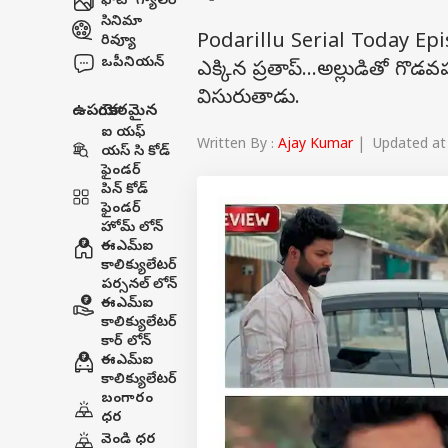
ఫోటో గ్యాలరీ
సినిమా
Podarillu Serial Today Episode 
రివ్యూ
ఒపీనియన్
ఎక్కిన ప్రతాప్‌...అల్లుడితో గ
విసురుతాడు.
ఉపయోగకరమైన
ఐ యఫ్
Written By :
Ajay Kumar
| Updated at 
యస్ సి కోడ్
ఫైండర్
పిన్ కోడ్
ఫైండర్
హోమ్ లోన్
ఈఎమ్ఐ
కాలిక్యులేటర్
పర్సనల్ లోన్
ఈఎమ్ఐ
కాలిక్యులేటర్
కార్ లోన్
ఈఎమ్ఐ
కాలిక్యులేటర్
బంగారం
ధర
వెండి ధర