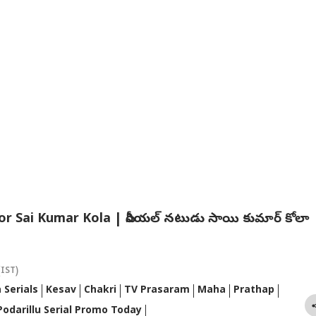
లో ఏ ర్యాంకు వస్తే
ఇప్పుడు మారుతి కారు
జెన్‌జీ ఆందోళనలకు
నిరు
లో ఎంబిబిఎస్ సీటు
కొనేవాళ్లు నక్క తోక
మద్దతుగా మోహన్
పార
రంటీ? టాప్‌ కాలేజీల
తొక్కినట్లే, రూ.లక్షల్లో
భగవత్ కీలక ప్రకటన!
దేశవ
్‌ సంగతేంటీ?
డిస్కౌంట్లు!
వ్యవస్థాగత దిద్దుబాటు
పబ్ల
కోసం ఉద్యమం జరగాలని
కామెంట్
Actor Sai Kumar Kola | సీరియల్ నటుడు సాయి కుమార్ కోలా
(IST)
 Serials
Kesav
Chakri
TV Prasaram
Maha
Prathap
Podarillu Serial Promo Today