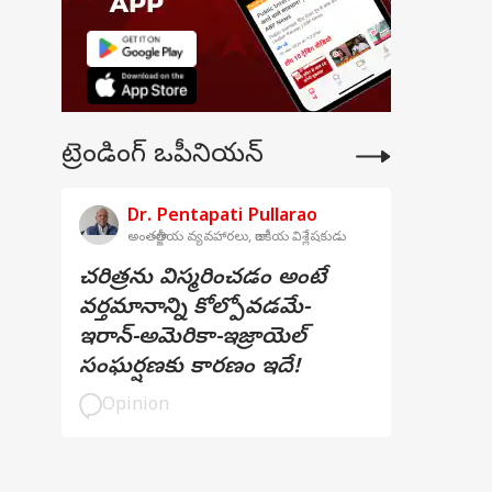
ట్రెండింగ్ ఒపీనియన్
Dr. Pentapati Pullarao
అంతర్జాతీయ వ్యవహారలు, రాజకీయ విశ్లేషకుడు
చరిత్రను విస్మరించడం అంటే
వర్తమానాన్ని కోల్పోవడమే-
ఇరాన్-అమెరికా-ఇజ్రాయెల్
సంఘర్షణకు కారణం ఇదే!
Opinion