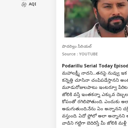
AQI
పొదరిల్లు సీరియల్
Source : YOUTUBE
Podarillu Serial Today Episo
మహాలక్ష్మీ నాదని....తనపై నువ్వు ఇ
కన్నెత్తి చూసినా చంపిపడేస్తానని 
మూడురోజులపాటు ఇంటర్వూ పేరిట న
జోలికి వస్తే ఇంతకన్నా ఎక్కువ దెబ్బ
కోపంతో రగిలిపోతుంది. ఎందుకు అలా నన
అడుగుతుంది.నేను ఏం అన్నానని చక్రి
వస్తుంది. ఏదో ఫ్లోలో అలా అన్నాన
వాడిని గట్టిగా బెదిరిస్తే మీ జోలి