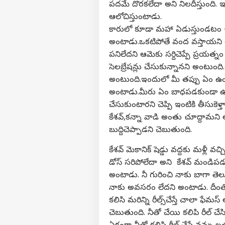
పదమే దొరకలేదా అని నిలదీస్తుంది. 
ఆలోచిస్తుంటాడు.
కారులో కూడా మహా ఏడుస్తుండటం చూస
అంటాడు.ఒకటిపోతే వంద వస్తాయని
పనిలేదని ఆమెకు సర్దిచెప్పే ప్రయత్న
సెలబ్రేషన్లు చేసుకున్నానని అంటుంది
అంటుంది.ఇందులో మీ తప్పు ఏం ఉం
అంటాడు.మీరు ఏం బాధపడకుండా ఉం
చేసుకుంటారని చెప్పి ఇంటికి తీసుకె
కేశవ్‌,కన్నా వాడి అంతు చూద్దామని అంట
బుద్దిచెప్పాడని చెబుతుంది.
కేశవ్‌ మెకానిక్‌ షెడ్డు వద్దకు మళ్లీ వ
డోస్‌ సరిపోలేదా అని కేశవ్ మండిపడత
అంటాడు. నీ గురించి నాకు బాగా తెలు
నాకు అవసరం లేదని అంటాడు. దీంతో మ
కలిసి మరిన్ని రీల్స్‌చేస్తే చాలా 
చెబుతుంది. నీతో చేయి కలిపి రీల్ 