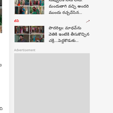
నువ్వులేక నేను లేను:
ట్విస్ట్‌లు!
మందుతాగి వచ్చి అందరి
ముందు రచ్చచేసిన
ప్రియా...సుందరి నకిలి
టీవీ
చిట్టీ అంటూ గొడవ
పొదరిల్లు: మాధవ్‌ను
వెతికి ఇంటికి తీసుకొచ్చిన
చక్రి....పెద్దకొడుకు
చెంపపగులగొట్టిన
Advertisement
నారాయణ
పు
చి