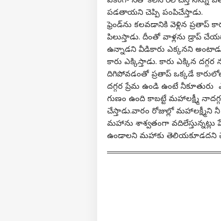
ఏకంగా నీతో కలిసి రీల్‌ చేస్తే నన్న
పడతాయని చెప్పి పంపిచేస్తాడు.
ఫ్రెండ్‌ను కలవడానికి వెళ్లిన ప్రతాప్ క
పిలుస్తాడు. దీంతో వాళ్లను డ్రాప్‌ చేయడ
వ్యక్తి
ఉన్నాడని వీడికారు ఎక్కనని అంటాడు
కారు ఎక్కిస్తాడు. కారు ఎక్కిన దగ్గ
అగ
దిగిపోవడంతో ప్రతాప్‌ ఒక్కడే కారు
హలో గెస్ట్
దగ్గర ప్రేమ ఉండి ఉంటే నీకూతురు ఎప
ఇండ
గుణం ఉంది కాబట్టే మహాలక్ష్మీ నాదగ్గ
మాతో ప్రచారం చేయండి
చేస్తాడు.వారం రోజుల్లో మహాలక్ష్మీన
కేరీర్స్
మహాను శాశ్వతంగా వదిలేస్తున్నట్లు
మా గురించి
ఉండాలని మహాకు తెలియకూడదని చెప
అభిప్రాయాన్ని పంపండి
నీట్ 
మమ్మల్ని సంప్రదించండి
ఎన్‌
ఛార్జ
ఎడ్య
ప్రైవసీ పాలసీ
విష