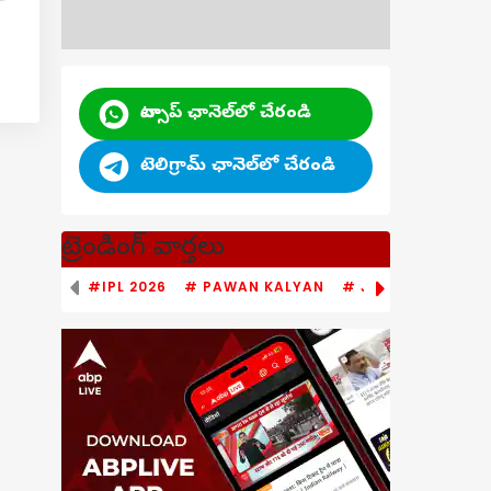
వాట్సాప్ ఛానెల్‌లో చేరండి
టెలిగ్రామ్ ఛానెల్‌లో చేరండి
ట్రెండింగ్ వార్తలు
#IPL 2026
# PAWAN KALYAN
# JAGAN MOHAN 