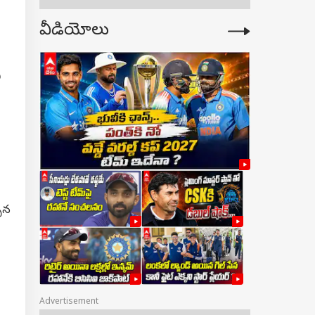
వీడియోలు
ి
చిన
Advertisement