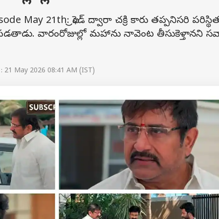
May 21th: ఫ్రెండ్‌ ద్వారా చక్రి కారు తప్పనిసరి పరిస్థితు
ొడవపడతాడు. వారంరోజుల్లో మహాను నావెంట తీసుకెళ్తానని సవా
: 21 May 2026 08:41 AM (IST)