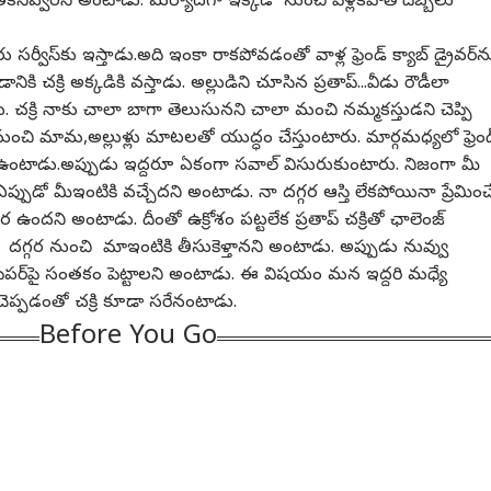
ు బతకనివ్వరని అంటాడు. మర్యాదగా ఇక్కడ నుంచి వెళ్లకపోతే దెబ్బలు
ారు సర్వీస్‌కు ఇస్తాడు.అది ఇంకా రాకపోవడంతో వాళ్ల ఫ్రెండ్‌ క్యాబ్‌ డ్రైవర్‌న
ానికి చక్రి అక్కడికి వస్తాడు. అల్లుడిని చూసిన ప్రతాప్‌...వీడు రౌడీలా
గత కార్నర్
. చక్రి నాకు చాలా బాగా తెలుసునని చాలా మంచి నమ్మకస్తుడని చెప్పి
ర నుంచి మామ,అల్లుళ్లు మాటలతో యుద్ధం చేస్తుంటారు. మార్గమధ్యలో ఫ్రెం
్ర కథనాలు
టాప్ రీల్స్
లోఉంటాడు.అప్పుడు ఇద్దరూ ఏకంగా సవాల్‌ విసురుకుంటారు. నిజంగా మీ
్పుడో మీఇంటికి వచ్చేదని అంటాడు. నా దగ్గర ఆస్తి లేకపోయినా ప్రేమించ
ియా
విజయవాడ
సినిమా
సినిమా
ర ఉందని అంటాడు. దీంతో ఉక్రోశం పట్టలేక ప్రతాప్‌ చక్రితో ఛాలెంజ్‌
ి నీ దగ్గర నుంచి మాఇంటికి తీసుకెళ్తానని అంటాడు. అప్పుడు నువ్వు
 పేపర్‌పై సంతకం పెట్టాలని అంటాడు. ఈ విషయం మన ఇద్దరి మధ్యే
్పడంతో చక్రి కూడా సరేనంటాడు.
Before You Go
పేపర్‌ లీక్ చేసింది
డీఎస్సీ అక్రమాలపై వైసీపీ
కొరియన్ కనకరాజు రివ్యూ:
సరోగ
టీఏ నిపుణులే! సీబీఐ
ఆందోళనలు!సీబీఐ
హారర్ కామెడీ
ఎమో
్ షీట్‌లో దిగ్భ్రాంతికర
ుకేషన్
విచారణకు జగన్
ఆటో
నవ్వించిందా? వరుణ్ తేజ్
ఇండియా
విశ్
ఇండ
యాలు!
డిమాండ్!
సినిమా హిట్టా? ఫట్టా?
అదే