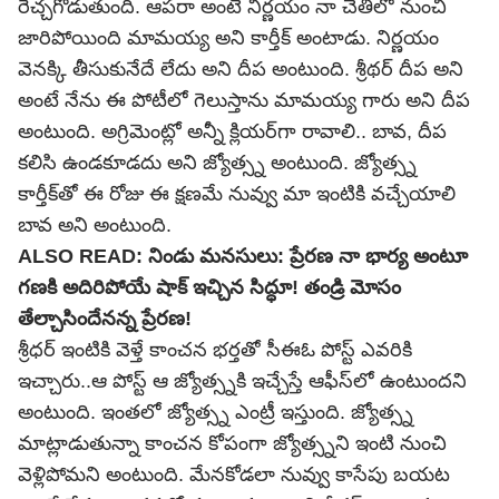
రెచ్చగొడుతుంది. ఆపరా అంటే నిర్ణయం నా చేతిలో నుంచి
జారిపోయింది మామయ్య అని కార్తీక్ అంటాడు. నిర్ణయం
వెనక్కి తీసుకునేదే లేదు అని దీప అంటుంది. శ్రీథర్ దీప అని
అంటే నేను ఈ పోటీలో గెలుస్తాను మామయ్య గారు అని దీప
అంటుంది. అగ్రిమెంట్లో అన్నీ క్లియర్‌గా రావాలి.. బావ, దీప
కలిసి ఉండకూడదు అని జ్యోత్స్న అంటుంది. జ్యోత్స్న
కార్తీక్‌తో ఈ రోజు ఈ క్షణమే నువ్వు మా ఇంటికి వచ్చేయాలి
బావ అని అంటుంది.
ALSO READ:
నిండు మనసులు: ప్రేరణ నా భార్య అంటూ
గణకి అదిరిపోయే షాక్ ఇచ్చిన సిద్ధూ! తండ్రి మోసం
తేల్చాసిందేనన్న ప్రేరణ!
శ్రీధర్ ఇంటికి వెళ్తే కాంచన భర్తతో సీఈఓ పోస్ట్ ఎవరికి
ఇచ్చారు..ఆ పోస్ట్ ఆ జ్యోత్స్నకి ఇచ్చేస్తే ఆఫీస్‌లో ఉంటుందని
అంటుంది. ఇంతలో జ్యోత్స్న ఎంట్రీ ఇస్తుంది. జ్యోత్స్న
మాట్లాడుతున్నా కాంచన కోపంగా జ్యోత్స్నని ఇంటి నుంచి
వెళ్లిపోమని అంటుంది. మేనకోడలా నువ్వు కాసేపు బయట