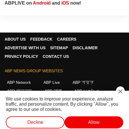
ABPLIVE on
Android
and
iOS
now!
ABOUT US
FEEDBACK
CAREERS
ADVERTISE WITH US
SITEMAP
DISCLAIMER
PRIVACY POLICY
CONTACT US
ABP NEWS GROUP WEBSITES
ABP Network
ABP Live
ABP न्यूज़
×
ABP আনন্দ
ABP माझा
ABP અસ્મિતા
We use cookies to improve your experience, analyze
ABP Ganga
ABP ਸਾਂਝਾ
ABP நாடு
ABP దేశం
traffic, and personalize content. By clicking "Allow", you
agree to our use of cookies.
FOLLOW US
Decline
Allow