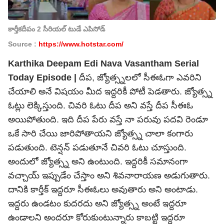
కార్తీకదీపం 2 సీరియల్ టుడే ఎపిసోడ్
Source :
https://www.hotstar.com/
Karthika Deepam Edi Nava Vasantham Serial
Today Episode |
దీప, జ్యోత్స్నలలో సీఈఓగా ఎవరిని
చేయాలి అనే విషయం మీద ఇద్దరికీ పోటీ పెడతారు. జ్యోత్స్న
ఓట్లు లెక్కిస్తుంది. చివరి ఓటు దీప అని వస్తే దీప సీఈఓ
అయిపోతుంది. ఇది దీప పేరు వస్తే నా పరువు పదవి రెండూ
ఒకే సారి చేయి జారిపోతాయని జ్యోత్స్న చాలా కంగారు
పడుతుంది. టెన్షన్ పడుతూనే చివరి ఓటు చూస్తుంది.
అందులో జ్యోత్స్న అని ఉంటుంది. ఇద్దరికీ సమానంగా
వచ్చాయ్ ఇప్పుడేం చేస్తాం అని శివనారాయణ అడుగుతారు.
దానికి కార్తీక్ ఇద్దరూ సీఈఓలు అవుతారు అని అంటాడు.
ఇద్దరు ఉండటం కుదరదు అని జ్యోత్స్న అంటే ఇద్దరూ
ఉండాలని అందరూ కోరుకుంటున్నారు కాబట్టి ఇద్దరూ