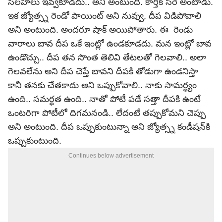
సలహాలు ఇవ్వకూడదు.. అని అంటుంది. కార్తీక్ సరే అంటాడు.
ఇక జ్యోత్స్న రెండో పాయింట్‌ అని నువ్వు, దీప విడిపోవాలి
అని అంటుంది. అందరూ షాక్ అయిపోతారు. ఈ రెండు
వారాలు బావ దీప ఒకే ఇంట్లో ఉండకూడదు. మన ఇంట్లో బావ
ఉండొచ్చు.. దీప తన సొంత తెలివి తేటలతో గెలవాలి.. అలా
గెలవలేను అని దీప చెప్తే బావని దీపకి తోడుగా ఉండనిస్తా
కానీ తనకు చేతకాదు అని ఒప్పుకోవాలి.. నాకు సామర్థ్యం
ఉంది.. సమర్థత ఉంది.. నాతో పోటీ పడే సత్తా దీపకి ఉంటే
ఒంటరిగా పోటీలో దిగమనండి.. లేదంటే తప్పుకోమని చెప్పు
అని అంటుంది. దీప ఒప్పుకుంటున్నా అని జ్యోత్స్న కండీషన్‌కి
ఒప్పుకుంటుంది.
Continues below advertisement