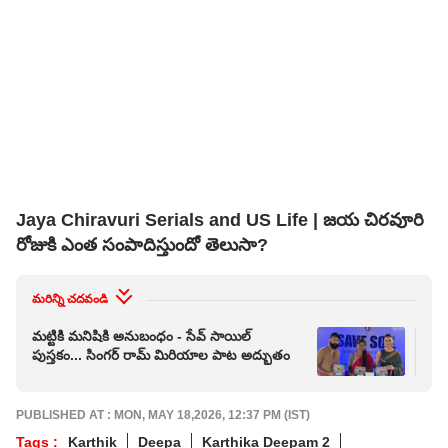
Jaya Chiravuri Serials and US Life | జయ చిరవూరి
రోజుకి ఎంత సంపాదిస్తుందో తెలుసా?
మరిన్ని చదవండి
మట్టికి మనిషికి అనుబంధం - సేవ్ సాయిల్
ఏపీ
పుస్తకం... సింగర్ రామ్ మిరియాల పాట అద్భుతం
కేయ
PUBLISHED AT : MON, MAY 18,2026, 12:37 PM (IST)
Tags :
Karthik
Deepa
Karthika Deepam 2