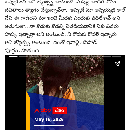
ఒప్పుకుంది అని జ్యోత్స్న అంటుంది. నువ్వు అందరి కోసం
జీవితాలు త్యాగం చేస్తున్నావ్‌రా.. ఇప్పుడే మా అన్నయ్యకి కాల్
చేసి ఈ గాడిదని మా ఇంటి మీదకు ఎందుకు వదిలేశావ్ అని
అడుగుతా.. నా కొడుకు కోడల్ని విడదీయడానికి నీకు ఎవరు
హక్కు ఇచ్చార్రా అని అంటుంది. నీ కొడుకు కోడలే ఇచ్చారు
అని జ్యోత్స్న అంటుంది. దీంతో ఇవాళ్టి ఎపిసోడ్
పూర్తయిపోతుంది.