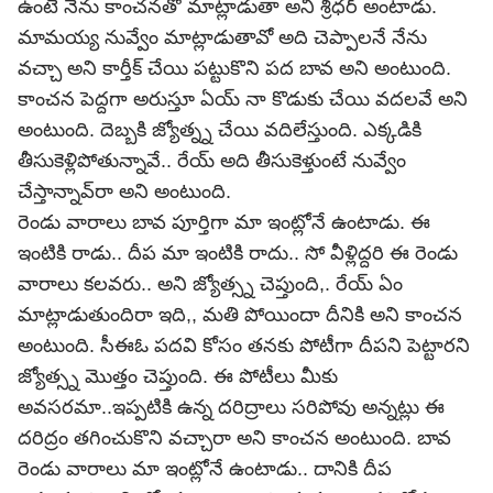
ఉంటే నేను కాంచనతో మాట్లాడుతా అని శ్రీధర్ అంటాడు.
మామయ్య నువ్వేం మాట్లాడుతావో అది చెప్పాలనే నేను
వచ్చా అని కార్తీక్ చేయి పట్టుకొని పద బావ అని అంటుంది.
కాంచన పెద్దగా అరుస్తూ ఏయ్ నా కొడుకు చేయి వదలవే అని
అంటుంది. దెబ్బకి జ్యోత్న్న చేయి వదిలేస్తుంది. ఎక్కడికి
తీసుకెళ్లిపోతున్నావే.. రేయ్ అది తీసుకెళ్తుంటే నువ్వేం
చేస్తాన్నావ్‌రా అని అంటుంది.
రెండు వారాలు బావ పూర్తిగా మా ఇంట్లోనే ఉంటాడు. ఈ
ఇంటికి రాడు.. దీప మా ఇంటికి రాదు.. సో వీళ్లిద్దరి ఈ రెండు
వారాలు కలవరు.. అని జ్యోత్స్న చెప్తుంది,. రేయ్ ఏం
మాట్లాడుతుందిరా ఇది,, మతి పోయిందా దీనికి అని కాంచన
అంటుంది. సీఈఓ పదవి కోసం తనకు పోటీగా దీపని పెట్టారని
జ్యోత్స్న మొత్తం చెప్తుంది. ఈ పోటీలు మీకు
అవసరమా..ఇప్పటికి ఉన్న దరిద్రాలు సరిపోవు అన్నట్లు ఈ
దరిద్రం తగించుకొని వచ్చారా అని కాంచన అంటుంది. బావ
రెండు వారాలు మా ఇంట్లోనే ఉంటాడు.. దానికి దీప