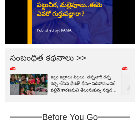
సంబంధిత కథనాలు >>
టీవీ
టీవీ
ఇల్లు ఇల్లాలు పిల్లలు: తప్పతాగి రచ్చ
రచ్చ చేసిన ధీరజ్! ధీమా విడిపోవడానికే
వల్లీనే కారణమని తెలుసుకున్న నర్మద
ఏం చేయనుంది?
Before You Go