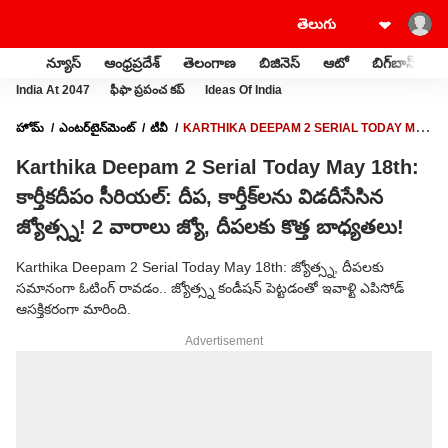
న్యూస్
ఆంధ్రప్రదేశ్
తెలంగాణ
బిజినెస్
ఆటో
బిగ్‌బాస్
స
India At 2047
ఫీఫా ప్రపంచ కప్
Ideas Of India
హోమ్
ఎంటర్‌టైన్‌మెంట్‌
టీవీ
KARTHIKA DEEPAM 2 SERIAL TODAY MAY
18TH: కార్తీకదీపం సీరియల్: దీప, కార్తీక్‌లను విడదీసేసిన జ్యోత్స్న! 2 వారాలు జ్యో, దీపలకు
Karthika Deepam 2 Serial Today May 18th:
కొత్త బాధ్యతలు!
కార్తీకదీపం సీరియల్: దీప, కార్తీక్‌లను విడదీసేసిన
జ్యోత్స్న! 2 వారాలు జ్యో, దీపలకు కొత్త బాధ్యతలు!
Karthika Deepam 2 Serial Today May 18th: జ్యోత్స్న, దీపలకు
సమానంగా ఓటింగ్ రావడం.. జ్యోత్స్న కండీషన్ పెట్టడంతో ఇవాళ్టి ఎపిసోడ్
ఆసక్తికరంగా మారింది.
Advertisement