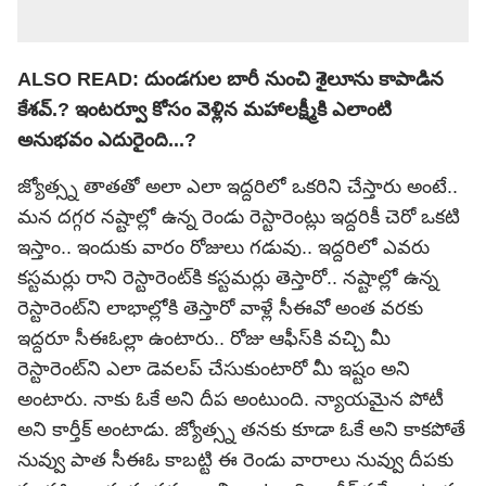
ALSO READ:
దుండగుల బారీ నుంచి శైలూను కాపాడిన
కేశవ్‌.? ఇంటర్వూ కోసం వెళ్లిన మహాలక్ష్మీకి ఎలాంటి
అనుభవం ఎదురైంది...?
జ్యోత్స్న తాతతో అలా ఎలా ఇద్దరిలో ఒకరిని చేస్తారు అంటే..
మన దగ్గర నష్టాల్లో ఉన్న రెండు రెస్టారెంట్లు ఇద్దరికీ చెరో ఒకటి
ఇస్తాం.. ఇందుకు వారం రోజులు గడువు.. ఇద్దరిలో ఎవరు
కస్టమర్లు రాని రెస్టారెంట్‌కి కస్టమర్లు తెస్తారో.. నష్టాల్లో ఉన్న
రెస్టారెంట్‌ని లాభాల్లోకి తెస్తారో వాళ్లే సీఈవో అంత వరకు
ఇద్దరూ సీఈఓల్లా ఉంటారు.. రోజు ఆఫీస్‌కి వచ్చి మీ
రెస్టారెంట్‌ని ఎలా డెవలప్ చేసుకుంటారో మీ ఇష్టం అని
అంటారు. నాకు ఓకే అని దీప అంటుంది. న్యాయమైన పోటీ
అని కార్తీక్ అంటాడు. జ్యోత్స్న తనకు కూడా ఓకే అని కాకపోతే
నువ్వు పాత సీఈఓ కాబట్టి ఈ రెండు వారాలు నువ్వు దీపకు