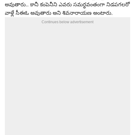
అవుతారు.. కానీ కంపెనీని ఎవరు సమర్ధవంతంగా నిడపగలరో
వాళ్లే సీఈఓ అవుతారు అని శివనారాయణ అంటారు.
Continues below advertisement