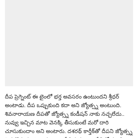
దీప ప్రెగ్నెంట్ ఈ టైంలో భర్త అవసరం ఉంటుందని శ్రీధర్
అంటాడు. దీప ఒప్పుకుంది కదా అని జ్యోత్స్న అంటుంది.
శివనారాయణ దీపతో జ్యోత్స్న కండీషన్ నాకు నచ్చలేదు..
నువ్వు ఇచ్చిన మాట వెనక్కి తీసుకుంటే మరో దారి
చూసుకుందాం అని అంటారు. దశరథ్ కార్తీక్‌తో దీపని జ్యోత్స్న