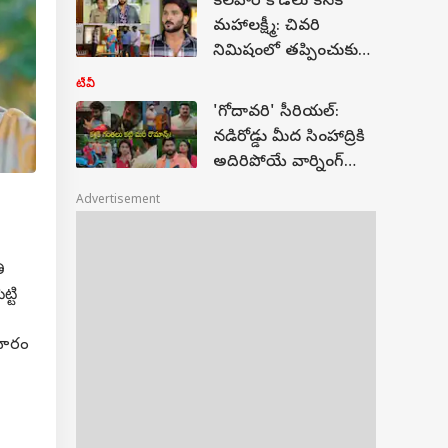
కలవారి కోడలు కనక
మహాలక్ష్మీ: చివరి
నిమిషంలో తప్పించుకున్న
సుభాష్‌! సిరి కోసం వేట
టీవీ
మొదలు పెట్టిన విహారి!
'గోదావరి' సీరియల్:
నడిరోడ్డు మీద సింహాద్రికి
అదిరిపోయే వార్నింగ్
ఇచ్చిన జాను! అర్ధరాత్రి
Advertisement
నందు, మురళీ రొమాన్స్!
ి
్టి
 దూరం