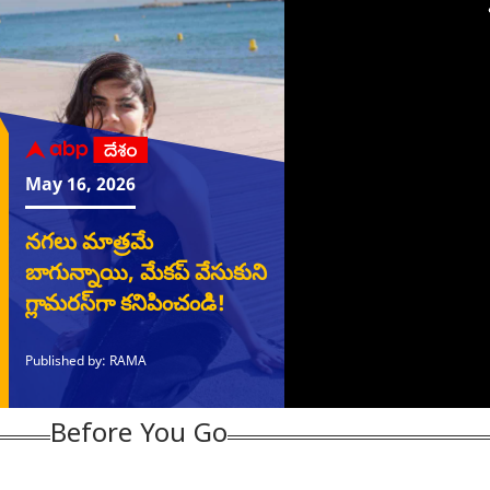
ిపాలు ఇచ్చే
క్షుద్ర పూజల ఆరోపణలతో
రూ. 84 చెల్లించి,
త్రి
యంలో అతిగా
తెలంగాణ రాజకీయాల్లో
నిశ్చింతగా ఉండండి.. ఏపీ
వ్య
కూడదా? డైట్‌లో
కలకలం -కాంగ్రెస్,
రైతులకు ప్రభుత్వం కీలక
ఉదయన
చుకోవాల్సిన,
బీఆర్ఎస్ మధ్య మొదలైన
సూచనలు
ఊర
యాల్సిన ఫుడ్స్ ఇవే
అరుంధతి, పశుపతి
చేయ
వివాదం!
Before You Go