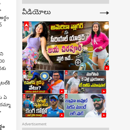
న
ా
వీడియోలు
అర్థం
్
ని
500
నకు
టల్‌కి
రు ఏ
ేదమ్మా
ు
Advertisement
్థం