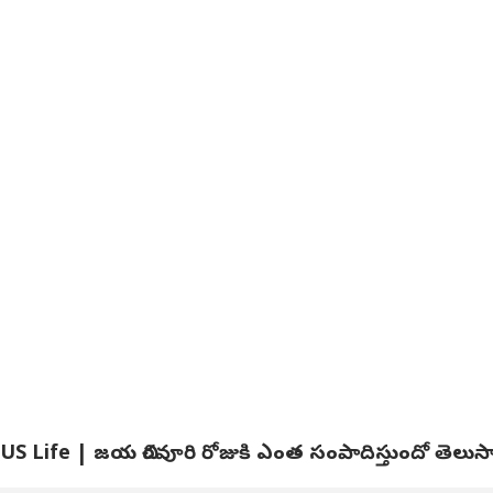
 US Life | జయ చిరవూరి రోజుకి ఎంత సంపాదిస్తుందో తెలుస