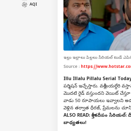
AQI
ఇల్లు ఇల్లాలు పిల్లలు సీరియల్ టుడే ఎపి
Source :
https://www.hotstar.c
Illu Illalu Pillalu Serial Tod
పర్మిషన్ ఇచ్చేస్తారు. వల్లీ బయల్దేరి వస్
మొదటి రైడ్ వస్తుందని వెయిట్ చేస్తూ
వాడు 50 రూపాయలు ఇవ్వాలని అడగటంతో 
వెళ్లిన తర్వాత ధీరజ్, ప్రేమలను చూసి 
ALSO READ:
కార్తీకదీపం సీరియల్: 
బాధ్యతలు!