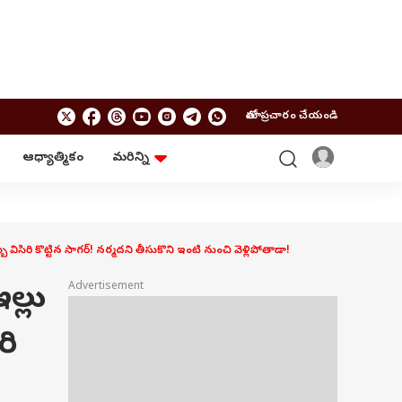
మాతో ప్రచారం చేయండి
ఆధ్యాత్మికం
మరిన్ని
బిజినెస్
ఆంధ్రప్రదేశ్
పర్సనల్ ఫైనాన్స్
అమరావతి
మ్యూచువల్ ఫండ్స్
రాజమండ్రి
ఐపీవో
కర్నూలు
రి కొట్టిన సాగర్! నర్మదని తీసుకొని ఇంటి నుంచి వెళ్లిపోతాడా!
బడ్జెట్
తిరుపతి
విజయవాడ
ఆధ్యాత్మికం
ల్లు
Advertisement
నెల్లూరు
వాస్తు
విశాఖపట్నం
శుభసమయం
రి
ఆటో
BRAND WIRE