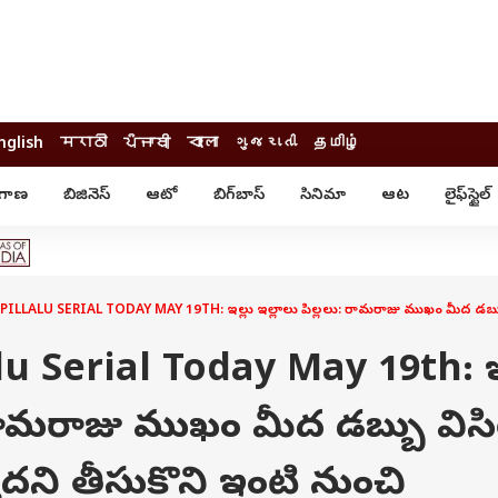
nglish
मराठी
ਪੰਜਾਬੀ
বাংলা
ગુજરાતી
தமிழ்
ంగాణ
బిజినెస్
ఆటో
బిగ్‌బాస్
సినిమా
ఆట
లైఫ్‌స్టైల్‌
్టైల్
ఆరోగ్యం
ఎంటర్‌టైన్మెంట్
కార్నర్
కరోనా
సినిమా
ం
ఆయుర్వేదం
సినిమా రివ్యూ
ఓటీటీ-వెబ్‌సిరీస్‌
ILLALU SERIAL TODAY MAY 19TH: ఇల్లు ఇల్లాలు పిల్లలు: రామరాజు ముఖం మీద డబ్బు విసి
ఆట
టీవీ
గాసిప్స్
క్రికెట్
alu Serial Today May 19th: ఇ
ఐపీఎల్
్
ట్రెండింగ్
 రామరాజు ముఖం మీద డబ్బు విసి
యువ
్ చెక్
INDIA AT 2047
్మదని తీసుకొని ఇంటి నుంచి
ఎడ్యుకేషన్