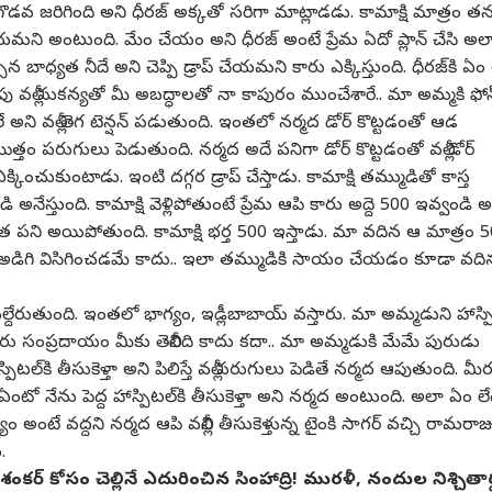
ొడవ జరిగింది అని ధీరజ్ అక్కతో సరిగా మాట్లాడడు. కామాక్షి మాత్రం త
 చేయమని అంటుంది. మేం చేయం అని ధీరజ్ అంటే ప్రేమ ఏదో ప్లాన్ చేసి అల
ిన బాధ్యత నీదే అని చెప్పి డ్రాప్ చేయమని కారు ఎక్కిస్తుంది. ధీరజ్‌కి ఏం 
 వల్లీ సుకన్యతో మీ అబద్ధాలతో నా కాపురం ముంచేశారే.. మా అమ్మకి ఫోన
ని వల్లీ తెగ టెన్షన్ పడుతుంది. ఇంతలో నర్మద డోర్ కొట్టడంతో ఆడ
్తం పరుగులు పెడుతుంది. నర్మద అదే పనిగా డోర్ కొట్టడంతో వల్లీ డోర్
ు ఎక్కించుకుంటాడు. ఇంటి దగ్గర డ్రాప్ చేస్తాడు. కామాక్షి తమ్ముడితో కాస్త
డి అనేస్తుంది. కామాక్షి వెళ్లిపోతుంటే ప్రేమ ఆపి కారు అద్దె 500 ఇవ్వండి అ
త పని అయిపోతుంది. కామాక్షి భర్త 500 ఇస్తాడు. మా వదిన ఆ మాత్రం 
అడిగి విసిగించడమే కాదు.. ఇలా తమ్ముడికి సాయం చేయడం కూడా వది
 బయల్దేరుతుంది. ఇంతలో భాగ్యం, ఇడ్లీబాబాయ్ వస్తారు. మా అమ్మడుని హాస్పి
 గారు సంప్రదాయం మీకు తెలీనిది కాదు కదా.. మా అమ్మడుకి మేమే పురుడు
్పిటల్‌కి తీసుకెళ్తా అని పిలిస్తే వల్లీ పరుగులు పెడితే నర్మద ఆపుతుంది. మీ
రో ఏంటో నేను పెద్ద హాస్పిటల్‌కి తీసుకెళ్తా అని నర్మద అంటుంది. అలా ఏం ల
్యం అంటే వద్దని నర్మద ఆపి వల్లీని తీసుకెళ్తున్న టైంకి సాగర్ వచ్చి రామరాజ
ు.
శంకర్‌ కోసం చెల్లినే ఎదురించిన సింహాద్రి! మురళీ, నందుల నిశ్చితార