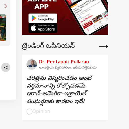
భారత్‌లో ప్రతి 5 రోజులకు ఒక బిలియనీర్ పుట్టుకొస్తున
ప్రపంచంలో మనం ఎన్నో స్థానం
ట్రెండింగ్ ఒపీనియన్
Dr. Pentapati Pullarao
అంతర్జాతీయ వ్యవహారలు, రాజకీయ విశ్లేషకుడు
చరిత్రను విస్మరించడం అంటే
వర్తమానాన్ని కోల్పోవడమే-
ఇరాన్-అమెరికా-ఇజ్రాయెల్
సంఘర్షణకు కారణం ఇదే!
Opinion