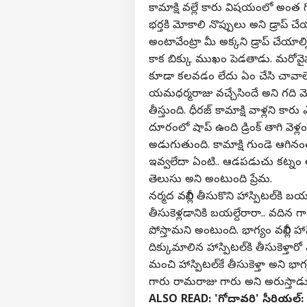
కామాక్షి వల్లే కారు విషయంలో అంత గ
భర్తకి మోకాలి నొప్పులు అని డ్రాప్
అంటావేంట్రా మీ అక్కని డ్రాప్ చేయాల్స
కాక బిక్కు ముఖం పెడతాడు. మరోవైపు
కూడా కలవడం లేదు ఏం చేసి చావాలే అ
యమధర్మరాజు వచ్చేసిందే అని గది మొత
తీస్తుంది. ధీరజ్ కామాక్షి వాళ్లని కార
దూరంలో షాప్ ఉంది డ్రింక్ తాగి వెళ్లం
అడుగుతుంది. కామాక్షి గుండె ఆగినం
ఇవ్వలేదా ఏంటి.. ఆడపడుచు కట్నం 
తెలుసు అని అంటుంది ప్రేమ.
నర్మద వల్లీని తీసుకొని హాస్పిటల్‌కి
తీసుకెళ్లడానికి బయల్దేరారా.. వదిన
పోస్తామని అంటుంది. భాగ్యం వల్లీని హాస
దిక్కుమాలిన హాస్పిటల్‌కి తీసుకెళ్తా
మంచి హాస్పిటల్‌కే తీసుకెళ్తా అని భాగ
గారు రామరాజు గారు అని అరుస్తాడ
ALSO READ:
'గోదావరి' సీరియల్: 