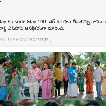
day Episode May 19th సాగర్ 5 లక్షలు తీసుకొచ్చి రామరా
ళ్టి ఎపిసోడ్ ఆసక్తికరంగా మారింది.
at : 19 May 2026 08:27 AM (IST)