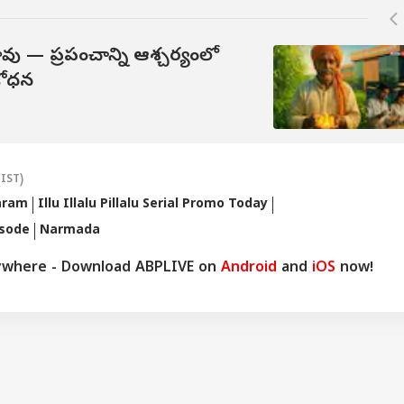
కావు — ప్రపంచాన్ని ఆశ్చర్యంలో
శోధన
(IST)
aram
Illu Illalu Pillalu Serial Promo Today
isode
Narmada
ywhere - Download ABPLIVE on
Android
and
iOS
now!