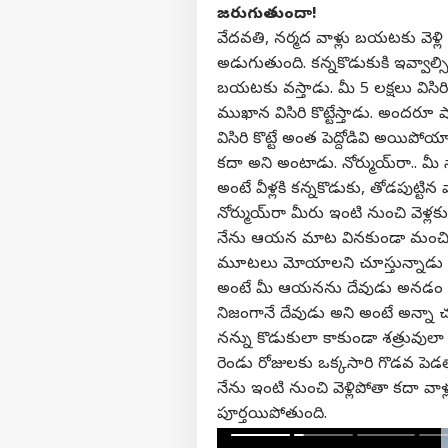
జరుగుతుందా!
వేదవతి, నర్మద వాళ్లు బయటకు వెళ్లి రే
అడుగుతుంది. కన్నకొడుకుకి ఇవ్వాల
వ్యక్తి
బయటకు వస్తాడు. మీ 5 లక్షలు విసిరి 
ముఖాన విసిరి కొట్టేస్తాడు. అందరూ షా
విసిరి కొట్టే అంత పెద్దోడివి అయిప
అగ
హలో గెస్ట్
కదా అని అంటాడు. నోర్ముయ్‌రా.. మీ
ఇండ
అంటే వీళ్లకి కన్నకొడుకు, తోడపుట్టి
మాతో ప్రచారం చేయండి
నోర్ముయ్‌రా మీరు ఇంటి నుంచి వెళ
కేరీర్స్
నేను ఆయన మాట వినకుండా మంచి జా
మూటలు మోయాలని చూస్తున్నాడు అ
మా గురించి
అంటే మీ ఆయనను దేవుడు అనడం ఆప
అభిప్రాయాన్ని పంపండి
నా అర
నిజంగానే దేవుడు అని అంటే అన్నా 
మమ్మల్ని సంప్రదించండి
భయప
నన్ను కొడుకులా కాకుండా శత్రువులా
మాట
లైఫ్‌స్ట
ప్రైవసీ పాలసీ
రెండు రోజులకు ఒక్కసారి గొడవ పెడత
స్టాల
నేను ఇంటి నుంచి వెళ్లిపోతా కదా వా
పూర్తయిపోతుంది.