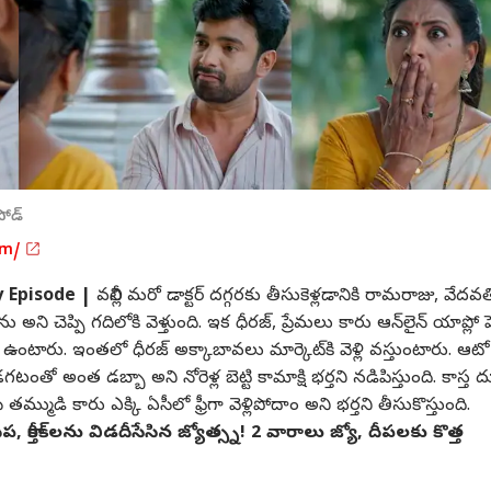
సోడ్
om/
ay Episode |
వల్లీని మరో డాక్టర్ దగ్గరకు తీసుకెళ్లడానికి రామరాజు, వేదవత
తాను అని చెప్పి గదిలోకి వెళ్తుంది. ఇక ధీరజ్, ప్రేమలు కారు ఆన్‌లైన్‌ యాప్లో పెట
 ఉంటారు. ఇంతలో ధీరజ్ అక్కాబావలు మార్కెట్‌కి వెళ్లి వస్తుంటారు. ఆటో
అంత డబ్బా అని నోరెళ్ల బెట్టి కామాక్షి భర్తని నడిపిస్తుంది. కాస్త
తమ్ముడి కారు ఎక్కి ఏసీలో ఫ్రీగా వెళ్లిపోదాం అని భర్తని తీసుకొస్తుంది.
దీప, కార్తీక్‌లను విడదీసేసిన జ్యోత్స్న! 2 వారాలు జ్యో, దీపలకు కొత్త