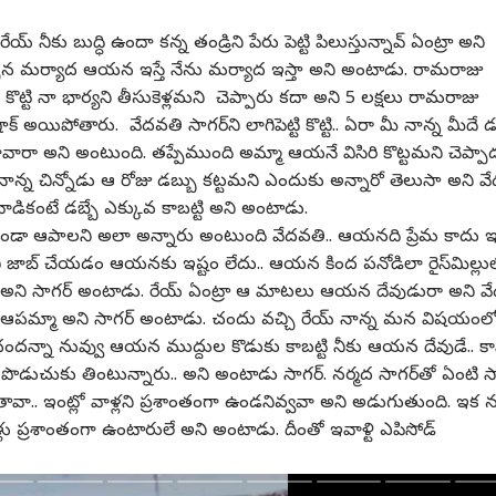
య్ నీకు బుద్ధి ఉందా కన్న తండ్రిని పేరు పెట్టి పిలుస్తున్నావ్ ఏంట్రా అని
్సిన మర్యాద ఆయన ఇస్తే నేను మర్యాద ఇస్తా అని అంటాడు. రామరాజు
గత కార్నర్
కొట్టి నా భార్యని తీసుకెళ్లమని చెప్పారు కదా అని 5 లక్షలు రామరాజు
క్ అయిపోతారు. వేదవతి సాగర్‌ని లాగిపెట్టి కొట్టి.. ఏరా మీ నాన్న మీదే డ
ోయావారా అని అంటుంది. తప్పేముంది అమ్మా ఆయనే విసిరి కొట్టమని చెప్పా
్ర కథనాలు
టాప్ రీల్స్
 నాన్న చిన్నోడు ఆ రోజు డబ్బు కట్టమని ఎందుకు అన్నారో తెలుసా అని వ
ియా
తెలంగాణ
తెలంగాణ
ఆంధ్ర
న వాడికంటే డబ్బే ఎక్కువ కాబట్టి అని అంటాడు.
్లకుండా ఆపాలని అలా అన్నారు అంటుంది వేదవతి.. ఆయనది ప్రేమ కాదు 
బ్ చేయడం ఆయనకు ఇష్టం లేదు.. ఆయన కింద పనోడిలా రైస్‌మిల్లు
ని సాగర్ అంటాడు. రేయ్ ఏంట్రా ఆ మాటలు ఆయన దేవుడురా అని వ
మ్మా అని సాగర్ అంటాడు. చందు వచ్చి రేయ్ నాన్న మన విషయంల
ెస్ట్ పెద్ద కామెడీ- ఎవరికీ
పోలీసు వాహనాన్ని ర్యాపిడో
ఖానాపూర్ ఎమ్మెల్యే వెడ్మ
మెగా
చందన్నా నువ్వు ఆయన ముద్దుల కొడుకు కాబట్టి నీకు ఆయన దేవుడే.. కా
డను, మళ్లీ మళ్లీ
బైక్‌గా వాడేస్తున్నారు - సోషల్
బొజ్జు హెచ్చరికతో దిగొచ్చిన
వైఎస
 పొడుచుకు తింటున్నారు.. అని అంటాడు సాగర్. నర్మద సాగర్‌తో ఏంటి స
్లాడతాను: ఉదయనిధి
ైల్‌
మీడియాలో వీడియో
తెలంగాణ
ఫారెస్ట్ అధికారులు - రేంజ్
రైతు దేశం
- స
ఇండ
ావా.. ఇంట్లో వాళ్లని ప్రశాంతంగా ఉండనివ్వవా అని అడుగుతుంది. ఇక 
ిన్
వైరల్.. విచారణకు ఆదేశం!
ఆఫీసర్ సస్పెన్షన్ -జన్నారంలో
నిర
సడలిన ఉద్రిక్తత!!
రాజ
ళ్లు ప్రశాంతంగా ఉంటారులే అని అంటాడు. దీంతో ఇవాళ్టి ఎపిసోడ్
ఘాట