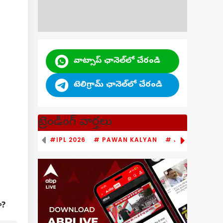
వాట్సాప్ ఛానెల్‌లో చేరండి
టెలిగ్రామ్ ఛానెల్‌లో చేరండి
ట్రెండింగ్ వార్తలు
#IPL 2026
# PAWAN KALYAN
# JAGAN MOHA
ా?