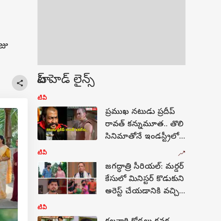
జు
టాప్ హెడ్ లైన్స్
టీవీ
ప్రముఖ నటుడు ప్రదీప్‌
రావత్‌ కన్నుమూత.. తొలి
సినిమాతోనే ఇండస్ట్రీలో
గుర్తింపు
టీవీ
జగద్ధాత్రి సీరియల్: మర్డర్‌
కేసులో మినిస్టర్‌ కొడుకుని
అరెస్ట్ చేయడానికి వచ్చిన
జేడీ...పోలీసులపై
టీవీ
అనుచరుల దాడి