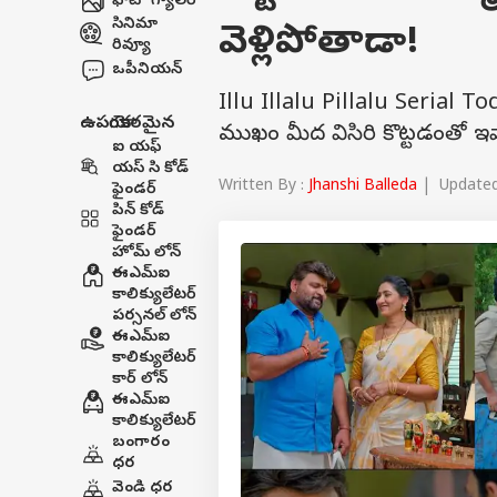
ఫోటో గ్యాలరీ
సినిమా
వెళ్లిపోతాడా!
రివ్యూ
ఒపీనియన్
Illu Illalu Pillalu Serial To
ఉపయోగకరమైన
ముఖం మీద విసిరి కొట్టడంతో ఇవా
ఐ యఫ్
యస్ సి కోడ్
Written By :
Jhanshi Balleda
| Updated 
ఫైండర్
పిన్ కోడ్
ఫైండర్
హోమ్ లోన్
ఈఎమ్ఐ
కాలిక్యులేటర్
పర్సనల్ లోన్
ఈఎమ్ఐ
కాలిక్యులేటర్
కార్ లోన్
ఈఎమ్ఐ
కాలిక్యులేటర్
బంగారం
ధర
వెండి ధర