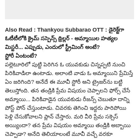
Also Read :
Thankyou Subbarao OTT : డైరెక్ట్‌గా
ఓటీటీలోకి క్రైమ్ సస్పెన్స్ థ్రిల్లర్ - అమ్మాయిల హత్యల
మిస్టరీ... ఎప్పుడు, ఎందులో స్ట్రీమింగ్ అంటే?
స్టోరీ ఏంటంటే?
పల్లెటూరిలో పుట్టి పెరిగిన ఓ యువకుడు చిన్నప్పటి నుంచి
పిరికివాడిలా ఉంటాడు. అలాంటి వాడు ఓ అమ్మాయిని ప్రేమిస్తే
ఏం జరిగింది? అనేదే ఈ మూవీ స్టోరీ అని ట్రైజర్‌ను బట్టి
తెలుస్తోంది. తన తండ్రికి ప్రేమ విషయం చెప్పాలని ఫోర్స్ చేసే
అమ్మాయి... పిరికివాడైన యువకుడు రీజన్స్ చెబుతూ దాన్ని
పోస్ట్ పోన్ చేస్తుంటాడు. చివరకు తెగించి ఇద్దరు పారిపోయి
పెళ్లి చేసుకోవాలని ప్లాన్ చేస్తారు. మరి వీరి ప్రేమ సక్సెస్
అయ్యిందా? తన ప్రేమ విషయం అమ్మాయి తండ్రికి అబ్బాయి
చెప్పాడా? అనేది తెలియాలంటే మూవీ వచ్చే వరకూ