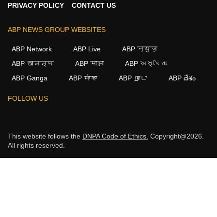
PRIVACY POLICY
CONTACT US
ABP NEWS GROUP WEBSITES
ABP Network
ABP Live
ABP न्यूज़
ABP আনন্দ
ABP माझा
ABP અસ્મિતા
ABP Ganga
ABP ਸਾਂਝਾ
ABP நாடு
ABP దేశం
FOLLOW US
This website follows the
DNPA Code of Ethics.
Copyright@2026.
All rights reserved.