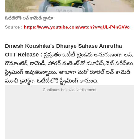
ఓటీటీలోకి లవ్ కామెడీ డ్రామా
Source :
https://www.youtube.com/watch?v=qUL-P4nGVVo
Dinesh Koushika's Dhairye Sahase Amrutha
OTT Release :
ప్రస్తుతం ఓటీటీ ట్రెండ్‌కు అనుగుణంగా లవ్,
రొమాంటిక్, కామెడీ, హారర్ కంటెంట్‌తో మూవీస్,వెబ్ సిరీస్‌లు
స్ట్రీమింగ్ అవుతున్నాయి. తాజాగా మరో రూరల్ లవ్ కామెడీ
మూవీ డైరెక్ట్‌గా ఓటీటీలోకి స్ట్రీమింగ్ కానుంది.
Continues below advertisement