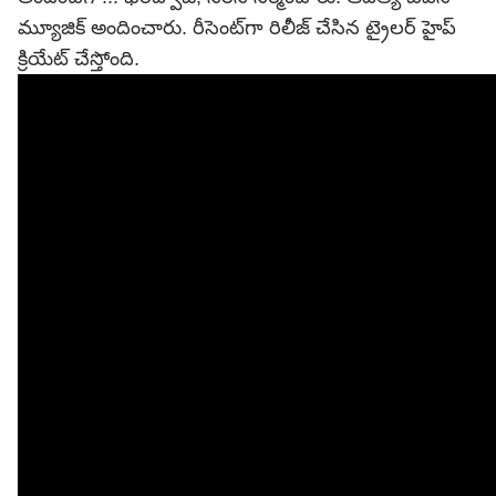
మ్యూజిక్ అందించారు. రీసెంట్‌గా రిలీజ్ చేసిన ట్రైలర్ హైప్
క్రియేట్ చేస్తోంది.