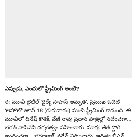
ఎప్పుడు, ఎందులో స్ట్రీమింగ్ అంటే?
ఈ మూవీ టైటిల్ 'ధైర్యే సాహసే అమృత'. ప్రముఖ ఓటీటీ
'ఆహా'లో జూన్ 18 (గురువారం) నుంచి స్ట్రీమింగ్ కానుంది. ఈ
మూవీలో దినేష్ కౌశిక్, వేణి రావు ప్రధాన పాత్రల్లో నటించగా...
భరత్ పాపినేని దర్శకత్వం వహించారు. సూర్య తేజ్ స్టోరీ
అందించగా... భరద్వాజ్, నరేన్ నిర్మించారు. ఆదిత్య బీఎన్