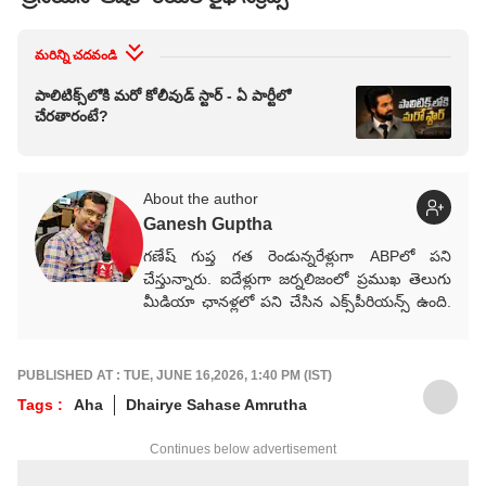
మరిన్ని చదవండి
పాలిటిక్స్‌లోకి మరో కోలీవుడ్ స్టార్ - ఏ పార్టీలో
చేరతారంటే?
About the author
Ganesh Guptha
గణేష్ గుప్త గత రెండున్నరేళ్లుగా ABPలో పని
చేస్తున్నారు. ఐదేళ్లుగా జర్నలిజంలో ప్రముఖ తెలుగు
మీడియా ఛానళ్లలో పని చేసిన ఎక్స్‌పీరియన్స్ ఉంది.
ప్రముఖ మీడియా సంస్థలు ఈటీవీ భారత్,
Way2News, Lokal యాప్స్‌లో కంటెంట్ రైటర్‌గా
సేవలు అందించారు.
PUBLISHED AT : TUE, JUNE 16,2026, 1:40 PM (IST)
Tags :
Aha
Dhairye Sahase Amrutha
Continues below advertisement