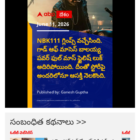
సంబంధిత కథనాలు >>
ఓటీటీ-వెబ్‌సిరీస్‌
ఓటీటీ-వెబ్‌సిర