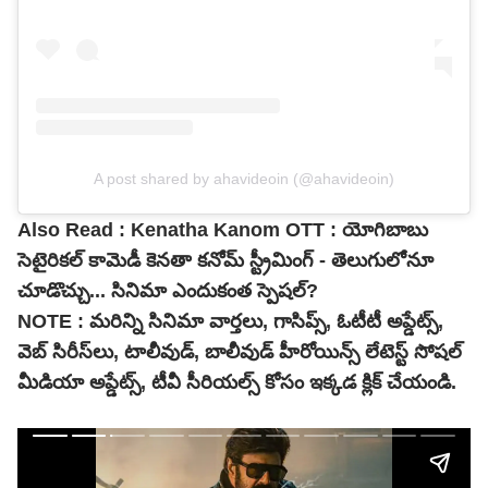
A post shared by ahavideoin (@ahavideoin)
Also Read :
Kenatha Kanom OTT : యోగిబాబు
సెటైరికల్ కామెడీ కెనతా కనోమ్ స్ట్రీమింగ్ - తెలుగులోనూ
చూడొచ్చు... సినిమా ఎందుకంత స్పెషల్?
NOTE :
మరిన్ని సినిమా వార్తలు, గాసిప్స్, ఓటీటీ అప్డేట్స్,
వెబ్ సిరీస్‌లు, టాలీవుడ్, బాలీవుడ్ హీరోయిన్స్ లేటెస్ట్ సోషల్
మీడియా అప్డేట్స్, టీవీ సీరియల్స్ కోసం ఇక్కడ క్లిక్ చేయండి.