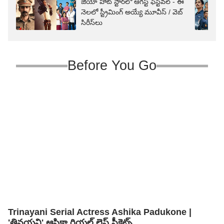
జియో హాట్ స్టార్‌లో ఆగస్ట్ ఫెస్టివల్ - ఈ
నెలలో స్ట్రీమింగ్ అయ్యే మూవీస్ / వెబ్
సిరీస్‌లు
Before You Go
Trinayani Serial Actress Ashika Padukone |
'త్రినయని' ఆషికా రియల్ లైఫ్ సీక్రెట్స్