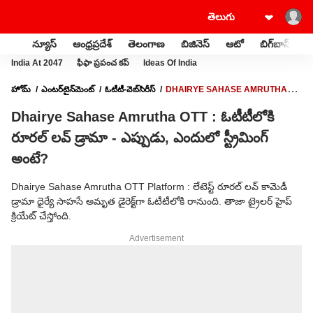
న్యూస్
ఆంధ్రప్రదేశ్
తెలంగాణ
బిజినెస్
ఆటో
బిగ్‌బాస్
స
India At 2047
ఫీఫా ప్రపంచ కప్
Ideas Of India
హోమ్
ఎంటర్‌టైన్‌మెంట్‌
ఓటీటీ-వెబ్‌సిరీస్‌
DHAIRYE SAHASE AMRUTHA
OTT : ఓటీటీలోకి రూరల్ లవ్ డ్రామా - ఎప్పుడు, ఎందులో స్ట్రీమింగ్ అంటే?
Dhairye Sahase Amrutha OTT : ఓటీటీలోకి
రూరల్ లవ్ డ్రామా - ఎప్పుడు, ఎందులో స్ట్రీమింగ్
అంటే?
Dhairye Sahase Amrutha OTT Platform : లేటెస్ట్ రూరల్ లవ్ కామెడీ
డ్రామా ధైర్యే సాహసే అమృత డైెరెక్ట్‌గా ఓటీటీలోకి రానుంది. తాజా ట్రైలర్ హైప్
క్రియేట్ చేస్తోంది.
Advertisement