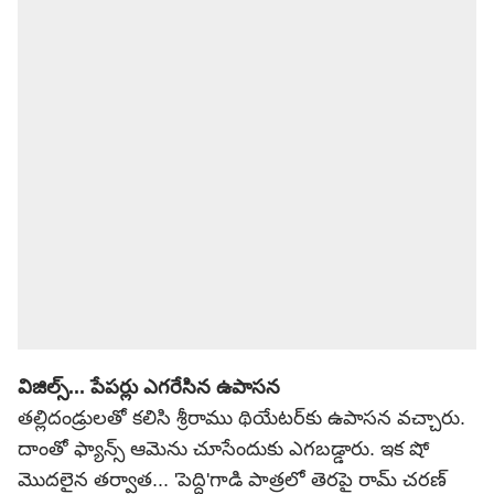
విజిల్స్... పేపర్లు ఎగరేసిన ఉపాసన
తల్లిదండ్రులతో కలిసి శ్రీరాము థియేటర్‌కు ఉపాసన వచ్చారు.
దాంతో ఫ్యాన్స్ ఆమెను చూసేందుకు ఎగబడ్డారు. ఇక షో
మొదలైన తర్వాత... 'పెద్ది'గాడి పాత్రలో తెరపై రామ్ చరణ్