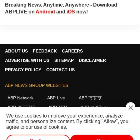
Breaking News, Anytime, Anywhere - Download
ABPLIVE on
Android
and
iOS
now!
ABOUT US
FEEDBACK
CAREERS
ADVERTISE WITH US
SITEMAP
DISCLAIMER
PRIVACY POLICY
CONTACT US
ABP NEWS GROUP WEBSITES
ABP Network
ABP Live
ABP न्यूज़
×
ABP আনন্দ
ABP माझा
ABP અસ્મિતા
We use cookies to improve your experience, analyze
ABP Ganga
ABP ਸਾਂਝਾ
ABP நாடு
ABP దేశం
traffic, and personalize content. By clicking "Allow", you
agree to our use of cookies.
FOLLOW US