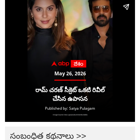
సంబంధిత కథనాలు >>