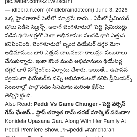
pic.twitter.com/kZLW2scBnf
— idlebrain.com (@idlebraindotcom)
June 3, 2026
ఒక్క హైదరాబాద్‌ సిటీలో మాత్రమే కాదు... ఏపీలో ప్రీమియర్
షోలు పడిన స్క్రీన్స్, అలాగే బెంగళూరులో 'పెద్ది' ప్రీమియర్లు
పడిన థియేటర్లలో మెగా అభిమానుల సందడి భారీ ఎత్తున
కనిపించింది. బెంగళూరులో బృంద థియేటర్ దగ్గర మెగా
అభిమానులు భారీ ఎత్తున బాణసంచా కాలుస్తూ సంబరాలు
చేసుకున్నారు. ఇంకా కొంత మంది అభిమానులు థియేటర్ల
దగ్గర భారీ హోర్డింగ్‌లు ఏర్పాటు చేశారు. అయితే... ఉపాసన
స్వయంగా థియేటర్‌కు వచ్చి అభిమానులతో కలిసి ప్రీమియర్స్
సంబరాల్లో పాల్గొనడం సినిమాకు మరింత క్రేజ్‌ను
తెచ్చిపెట్టింది.
Also Read
:
Peddi Vs Game Changer - పెద్ది వర్సెస్
గేమ్ ఛేంజర్... ఫ్లాప్ తర్వాత రామ్ చరణ్ మార్కెట్ పడిందా?
Konidela Upasana Garu Along With Her Family At
Peddi Premiere Show...✨
#peddi
#ramcharan