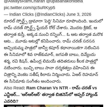
@AlwaysRamCharan
@upasanakonidela
pic.twitter.com/sjc5uRKyp5
— Indian Clicks (@IndianClicks)
June 3, 2026
రూరల్ స్పోర్ట్స్ డ్రామాగా 'పెద్ది' సినిమా రూపొందింది. ఇందులో
రామ్ చరణ్ స్పోర్ట్స్ ప్లేయర్ రోల్ చేశారు. మొదట క్రికెట్, ఆ
తర్వాత కుస్తీ, అక్కడ నుంచి రన్నింగ్... ఓ ఆట తర్వాత మరొక
ఆట... మూడు ఆటల్లో కనిపించారు. రామ్ చరణ్ సరసన
అచ్చియమ్మ పాత్రలో జాన్వీ కపూర్ కథానాయికగా నటించిన
ఈ సినిమాలో శివ రాజ్‌కుమార్, జగపతి బాబు, దివ్యేందు
శర్మ, రవి కిషన్, ఉపేంద్ర లిమయే తదితరులు కీలక పాత్రల్లో
నటించారు. బుచ్చి బాబు సానా దర్శకత్వం వహించిన ఈ
చిత్రాన్ని వెంకట సతీష్ కిలారు నిర్మించారు. ఏఆర్ రెహమాన్
ఈ సినిమాకు సంగీతం అందించారు.
Also Read
:
Ram Charan Vs NTR - రామ్ చరణ్ vs
ఎన్టీఆర్... 'ఆర్ఆర్ఆర్' తర్వాత బిజినెస్‌లో అప్పర్ హ్యాండ్
ఎవరిది?