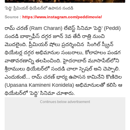
'పెద్ది' ప్రీమియర్ థియేటర్‌లో ఉపాసన సందడి
Source :
https://www.instagram.com/peddimovie/
రామ్ చరణ్ (Ram Charan) లేటెస్ట్ సినిమా
'పెద్ది'
(Peddi)
సందడి బాక్సాఫీస్ దగ్గర జూన్ 3వ తేదీ రాత్రి నుంచి
మొదలైంది. ప్రీమియర్ షోలు ప్రదర్శించిన సింగిల్ స్క్రీన్
థియేటర్ల దగ్గర అభిమానుల సంబరాలు, కోలాహలం పండగ
వాతావరణాన్ని తలపించింది. హైదరాబాద్ మూసాపేట్‌లోని
శ్రీరాములు థియేటర్‌లో సందడి చాలా స్పెషల్ అని చెప్పాలి.
ఎందుకంటే... రామ్ చరణ్ భార్య ఉపాసన కామినేని కొణిదెల
(Upasana Kamineni Konidela) అభిమానులతో కలిసి ఆ
థియేటర్‌లో 'పెద్ది' సినిమా చూశారు.
Continues below advertisement