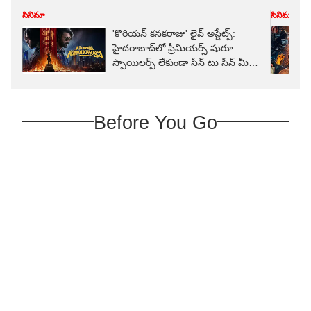
సినిమా
సినిమా
'కొరియన్ కనకరాజు' లైవ్ అప్డేట్స్:
హైదరాబాద్‌లో ప్రీమియర్స్ షురూ...
స్పాయిలర్స్ లేకుండా సీన్ టు సీన్ మీ
కోసం!
Before You Go