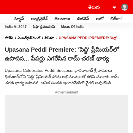
న్యూస్
ఆంధ్రప్రదేశ్
తెలంగాణ
బిజినెస్
ఆటో
బిగ్‌బాస్
స
India At 2047
ఫీఫా ప్రపంచ కప్
Ideas Of India
హోమ్
ఎంటర్‌టైన్‌మెంట్‌
సినిమా
UPASANA PEDDI PREMIERE: 'పెద్ది'
ప్రీమియర్‌లో ఉపాసన... పేపర్లు ఎగరేసిన రామ్ చరణ్ భార్య
Upasana Peddi Premiere: 'పెద్ది' ప్రీమియర్‌లో
ఉపాసన... పేపర్లు ఎగరేసిన రామ్ చరణ్ భార్య
Upasana Celebrates Peddi Success: హైదరాబాద్ శ్రీ రాములు
థియేటర్‌లోని 'పెద్ది' ప్రీమియర్ షోను అభిమానులతో కలిసి చూశారు రామ్
చరణ్ భార్య ఉపాసన. ఆవిడ సందడి ఇంటర్‌నెట్‌లో వైరల్ అవుతోంది.
Advertisement