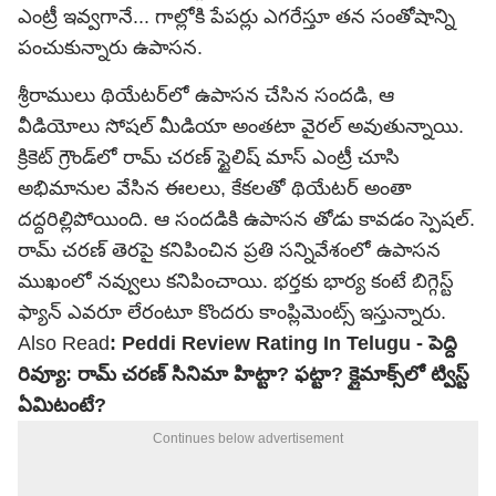
ఎంట్రీ ఇవ్వగానే... గాల్లోకి పేపర్లు ఎగరేస్తూ తన సంతోషాన్ని
పంచుకున్నారు ఉపాసన.
శ్రీరాములు థియేటర్‌లో ఉపాసన చేసిన సందడి, ఆ
వీడియోలు సోషల్ మీడియా అంతటా వైరల్ అవుతున్నాయి.
క్రికెట్ గ్రౌండ్‌లో రామ్ చరణ్ స్టైలిష్ మాస్ ఎంట్రీ చూసి
అభిమానుల వేసిన ఈలలు, కేకలతో థియేటర్ అంతా
దద్దరిల్లిపోయింది. ఆ సందడికి ఉపాసన తోడు కావడం స్పెషల్.
రామ్ చరణ్ తెరపై కనిపించిన ప్రతి సన్నివేశంలో ఉపాసన
ముఖంలో నవ్వులు కనిపించాయి. భర్తకు భార్య కంటే బిగ్గెస్ట్
ఫ్యాన్ ఎవరూ లేరంటూ కొందరు కాంప్లిమెంట్స్ ఇస్తున్నారు.
Also Read
:
Peddi Review Rating In Telugu - పెద్ది
రివ్యూ: రామ్ చరణ్ సినిమా హిట్టా? ఫట్టా? క్లైమాక్స్‌లో ట్విస్ట్
ఏమిటంటే?
Continues below advertisement