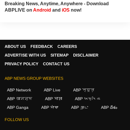
Breaking News, Anytime, Anywhere - Download
ABPLIVE on
Android
and
iOS
now!
ABOUT US
FEEDBACK
CAREERS
ADVERTISE WITH US
SITEMAP
DISCLAIMER
PRIVACY POLICY
CONTACT US
ABP NEWS GROUP WEBSITES
ABP Network
ABP Live
ABP न्यूज़
ABP আনন্দ
ABP माझा
ABP અસ્મિતા
ABP Ganga
ABP ਸਾਂਝਾ
ABP நாடு
ABP దేశం
FOLLOW US
×