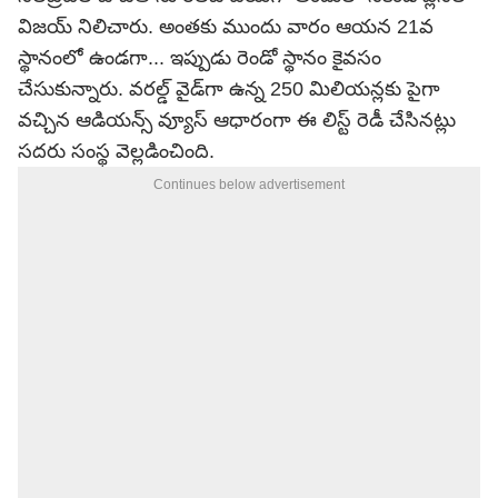
విజయ్ నిలిచారు. అంతకు ముందు వారం ఆయన 21వ
స్థానంలో ఉండగా... ఇప్పుడు రెండో స్థానం కైవసం
చేసుకున్నారు. వరల్డ్ వైడ్‌గా ఉన్న 250 మిలియన్లకు పైగా
వచ్చిన ఆడియన్స్ వ్యూస్ ఆధారంగా ఈ లిస్ట్ రెడీ చేసినట్లు
సదరు సంస్థ వెల్లడించింది.
Continues below advertisement