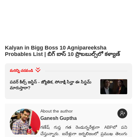
Kalyan in Bigg Boss 10 Agnipareeksha
Probables List | బిగ్ బాస్ 10 ప్రొబబుల్స్‌లో కళ్యాణ్
మరిన్ని చదవండి
పవర్ కిల్స్ జస్టిస్ - జ్యోతిక, సోనాక్షి సిన్హా ఈ సిస్టమ్
మారుస్తారా?
About the author
Ganesh Guptha
గణేష్ గుప్త గత రెండున్నరేళ్లుగా ABPలో పని
చేస్తున్నారు. ఐదేళ్లుగా జర్నలిజంలో ప్రముఖ తెలుగు