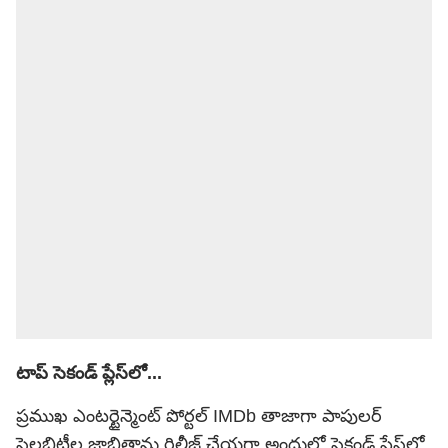
టాప్ సెకండ్ ప్లేస్‌లో...
ప్రముఖ ఎంటర్టైన్మెంట్ పోర్టల్ IMDb తాజాగా పాపులర్
సెలబ్రిటీల జాబితాను రిలీజ్ చేయగా అందులో సెకండ్ ప్లేస్‌లో