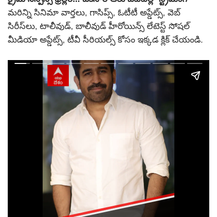
మరిన్ని సినిమా వార్తలు, గాసిప్స్, ఓటీటీ అప్డేట్స్, వెబ్
సిరీస్‌లు, టాలీవుడ్, బాలీవుడ్ హీరోయిన్స్ లేటెస్ట్ సోషల్
మీడియా అప్డేట్స్, టీవీ సీరియల్స్ కోసం ఇక్కడ క్లిక్ చేయండి.