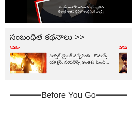
సంబంధిత కథనాలు >>
సినిమా
సినిమా
టాక్సిక్ ట్రైలర్ వచ్చేసింది - రొమాన్స్,
యాక్షన్, వయలెన్స్ అంతకు మించి...
Before You Go