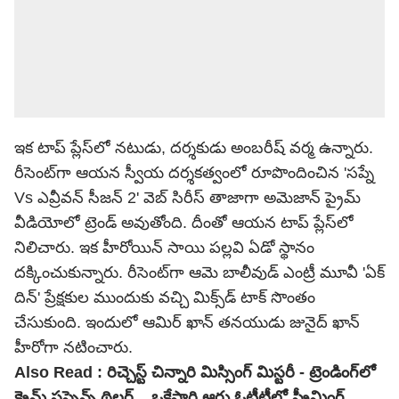
ఇక టాప్ ప్లేస్‌లో నటుడు, దర్శకుడు అంబరీష్ వర్మ ఉన్నారు.
రీసెంట్‌గా ఆయన స్వీయ దర్శకత్వంలో రూపొందించిన 'సప్నే
Vs ఎవ్రీవన్ సీజన్ 2' వెబ్ సిరీస్ తాజాగా అమెజాన్ ప్రైమ్
వీడియోలో ట్రెండ్ అవుతోంది. దీంతో ఆయన టాప్ ప్లేస్‌లో
నిలిచారు. ఇక హీరోయిన్ సాయి పల్లవి ఏడో స్థానం
దక్కించుకున్నారు. రీసెంట్‌గా ఆమె బాలీవుడ్ ఎంట్రీ మూవీ 'ఏక్
దిన్' ప్రేక్షకుల ముందుకు వచ్చి మిక్స్‌డ్ టాక్ సొంతం
చేసుకుంది. ఇందులో ఆమిర్ ఖాన్ తనయుడు జునైద్ ఖాన్
హీరోగా నటించారు.
Also Read :
రిచ్చెస్ట్ చిన్నారి మిస్సింగ్ మిస్టరీ - ట్రెండింగ్‌లో
క్రైమ్ సస్పెన్స్ థ్రిల్లర్... ఒకేసారి ఆరు ఓటీటీల్లో స్ట్రీమింగ్