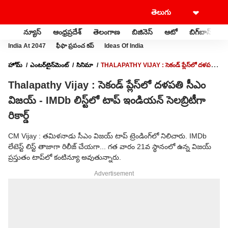
న్యూస్
ఆంధ్రప్రదేశ్
తెలంగాణ
బిజినెస్
ఆటో
బిగ్‌బాస్
స
India At 2047
ఫీఫా ప్రపంచ కప్
Ideas Of India
హోమ్
ఎంటర్‌టైన్‌మెంట్‌
సినిమా
THALAPATHY VIJAY : సెకండ్ ప్లేస్‌లో దళపతి
సీఎం విజయ్ - IMDB లిస్ట్‌లో టాప్ ఇండియన్ సెలబ్రిటీగా రికార్డ్
Thalapathy Vijay : సెకండ్ ప్లేస్‌లో దళపతి సీఎం
విజయ్ - IMDb లిస్ట్‌లో టాప్ ఇండియన్ సెలబ్రిటీగా
రికార్డ్
CM Vijay : తమిళనాడు సీఎం విజయ్ టాప్ ట్రెండింగ్‌లో నిలిచారు. IMDb
లేటెస్ట్ లిస్ట్ తాజాగా రిలీజ్ చేయగా... గత వారం 21వ స్థానంలో ఉన్న విజయ్
ప్రస్తుతం టాప్‌లో కంటిన్యూ అవుతున్నారు.
Advertisement