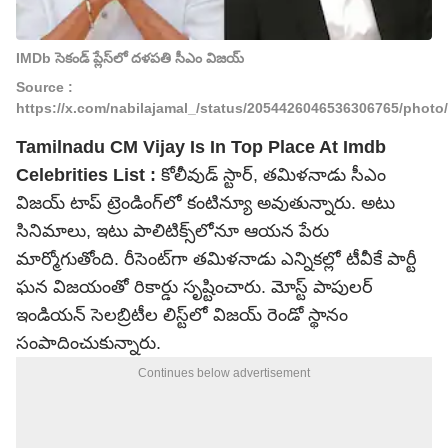
IMDb సెకండ్ ప్లేస్‌లో దళపతి సీఎం విజయ్
Source :
https://x.com/nabilajamal_/status/2054426046536306765/photo
Tamilnadu CM Vijay Is In Top Place At Imdb
Celebrities List :
కోలీవుడ్ స్టార్, తమిళనాడు సీఎం
విజయ్ టాప్ ట్రెండింగ్‌లో కంటిన్యూ అవుతున్నారు. అటు
సినిమాలు, ఇటు పాలిటిక్స్‌లోనూ ఆయన పేరు
మార్మోగుతోంది. రీసెంట్‌గా తమిళనాడు ఎన్నికల్లో టీవీకే పార్టీ
ఘన విజయంతో రికార్డు సృష్టించారు. మోస్ట్ పాపులర్
ఇండియన్ సెలబ్రిటీల లిస్ట్‌లో విజయ్ రెండో స్థానం
సంపాదించుకున్నారు.
Continues below advertisement