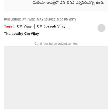
మీడియా ఛానళ్లలో పని చేసిన ఎక్స్‌పీరియన్స్ ఉంది.
ప్రముఖ మీడియా సంస్థలు ఈటీవీ భారత్,
Way2News, Lokal యాప్స్‌లో కంటెంట్ రైటర్‌గా
సేవలు అందించారు.
PUBLISHED AT : WED, MAY 13,2026, 5:00 PM (IST)
Tags :
CM Vijay
CM Joseph Vijay
Thalapathy Cm Vijay
Continues below advertisement