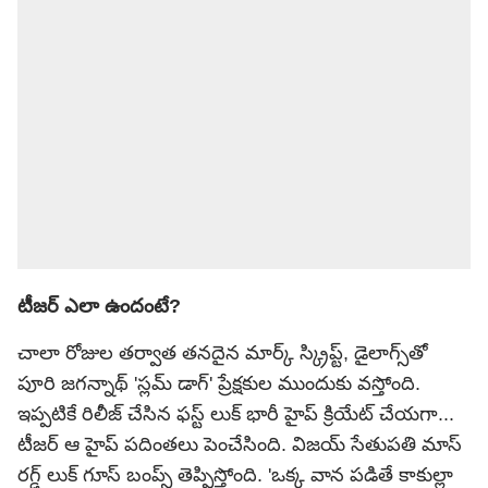
టీజర్ ఎలా ఉందంటే?
చాలా రోజుల తర్వాత తనదైన మార్క్‌ స్క్రిప్ట్, డైలాగ్స్‌తో
పూరి
జగన్
నాథ్ 'స్లమ్ డాగ్' ప్రేక్షకుల ముందుకు వస్తోంది.
ఇప్పటికే రిలీజ్ చేసిన ఫస్ట్ లుక్ భారీ హైప్ క్రియేట్ చేయగా...
టీజర్ ఆ హైప్ పదింతలు పెంచేసింది. విజయ్ సేతుపతి మాస్
రగ్డ్ లుక్‌ గూస్ బంప్స్ తెప్పిస్తోంది. 'ఒక్క వాన పడితే కాకుల్లా