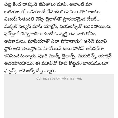
చెట్ల కింద దాక్కునే జీవితాలు మావి. అలాంటి మా
బతుకులతో ఆడుకుంటే నేనెందుకు వదులుతా.' అంటూ
విజయ్ సేతుపతి చెప్పే డైలాగ్‌తో ప్రారంభమైన టీజర్...
మక్కల్ సెల్వన్ మాస్ యాక్షన్, వయలెన్స్‌తో అదిరిపోయింది.
స్లమ్స్‌లో బిచ్చగాడిలా ఉండే ఓ వ్యక్తి తన వారి కోసం
అధికారులు, మాఫియాతో ఎలా పోరాడాడు? అనేదే మూవీ
స్టోరీ అని తెలుస్తోంది. హీరోయిన్ టబు పోలీస్ ఆఫీసర్‌గా
కనిపించనున్నారు. పూరి మార్క్ డైలాగ్స్, వయలెన్స్, యాక్షన్
అదిరిపోయాయి. ఈ మూవీతో హిట్ కొట్టడం ఖాయమంటూ
ఫ్యాన్స్ కామెంట్స్ చేస్తున్నారు.
Continues below advertisement