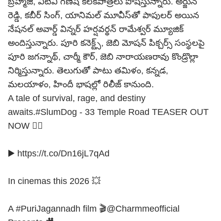
బ్రహ్మాజీ, వీటీవీ గణేష్ కీలకపాత్రలు పోషిస్తున్నారు. అర్జున్
రెడ్డి, కబీర్ సింగ్, యానిమల్ మూవీస్‌తో పాపులర్ అయిన
నేషనల్ అవార్డ్ విన్నర్ హర్షవర్థన్ రామేశ్వర్ మ్యూజిక్
అందిస్తున్నారు. పూరి కనెక్ట్స్, జెబి మోషన్ పిక్చర్స్ సంస్థలపై
పూరి జగన్నాథ్, చార్మీ కౌర్, జెబి నారాయణరావు కొండ్రొల్లా
నిర్మిస్తున్నారు. తెలుగుతో పాటు తమిళం, కన్నడ,
మలయాళం, హిందీ భాషల్లో రిలీజ్ కానుంది.
A tale of survival, rage, and destiny
awaits.
#SlumDog
- 33 Temple Road TEASER OUT
NOW ❤️‍🔥
▶️
https://t.co/Dn16jL7qAd
In cinemas this 2026 💥
A
#PuriJagannadh
film 🎬
@Charmmeofficial