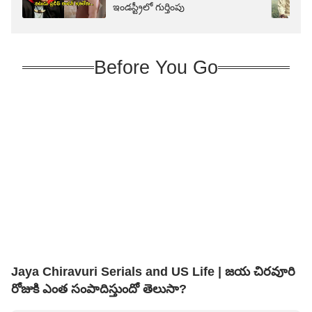
ఇండస్ట్రీలో గుర్తింపు
Before You Go
Jaya Chiravuri Serials and US Life | జయ చిరవూరి
రోజుకి ఎంత సంపాదిస్తుందో తెలుసా?