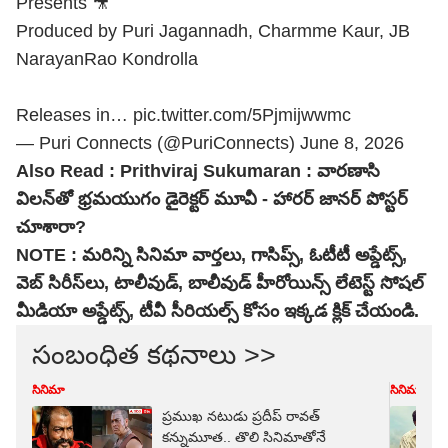
Presents 🎥
Produced by Puri Jagannadh, Charmme Kaur, JB
NarayanRao Kondrolla
Releases in…
pic.twitter.com/5Pjmijwwmc
— Puri Connects (@PuriConnects)
June 8, 2026
Also Read :
Prithviraj Sukumaran : వారణాసి
విలన్‌తో భ్రమయుగం డైరెక్టర్ మూవీ - హారర్ జానర్ పోస్టర్
చూశారా?
NOTE :
మరిన్ని సినిమా వార్తలు, గాసిప్స్, ఓటీటీ అప్డేట్స్,
వెబ్ సిరీస్‌లు, టాలీవుడ్, బాలీవుడ్ హీరోయిన్స్ లేటెస్ట్ సోషల్
మీడియా అప్డేట్స్, టీవీ సీరియల్స్ కోసం ఇక్కడ క్లిక్ చేయండి.
సంబంధిత కథనాలు >>
సినిమా
సినిమా
ప్రముఖ నటుడు ప్రదీప్‌ రావత్‌
కన్నుమూత.. తొలి సినిమాతోనే