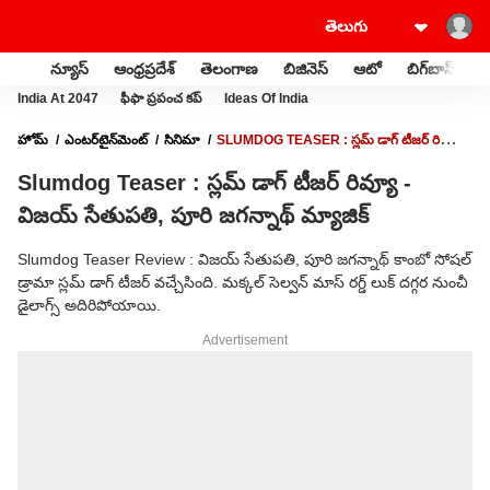
న్యూస్
ఆంధ్రప్రదేశ్
తెలంగాణ
బిజినెస్
ఆటో
బిగ్‌బాస్
స
India At 2047
ఫీఫా ప్రపంచ కప్
Ideas Of India
హోమ్
ఎంటర్‌టైన్‌మెంట్‌
సినిమా
SLUMDOG TEASER : స్లమ్ డాగ్ టీజర్ రివ్యూ -
విజయ్ సేతుపతి, పూరి జగన్నాథ్ మ్యాజిక్
Slumdog Teaser : స్లమ్ డాగ్ టీజర్ రివ్యూ -
విజయ్ సేతుపతి, పూరి జగన్నాథ్ మ్యాజిక్
Slumdog Teaser Review : విజయ్ సేతుపతి, పూరి జగన్నాథ్ కాంబో సోషల్
డ్రామా స్లమ్ డాగ్ టీజర్ వచ్చేసింది. మక్కల్ సెల్వన్ మాస్ రగ్డ్ లుక్ దగ్గర నుంచీ
డైలాగ్స్ అదిరిపోయాయి.
Advertisement