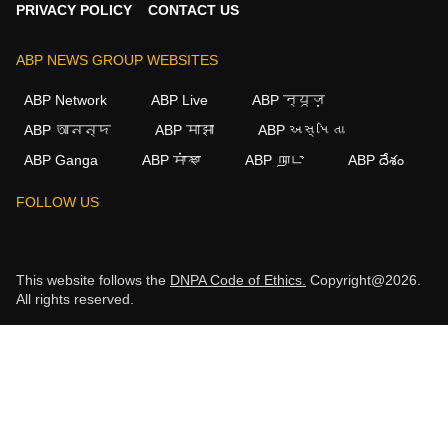
PRIVACY POLICY
CONTACT US
ABP NEWS GROUP WEBSITES
ABP Network
ABP Live
ABP न्यूज़
ABP আনন্দ
ABP माझा
ABP અસ્મિતા
ABP Ganga
ABP ਸਾਂਝਾ
ABP நாடு
ABP దేశం
FOLLOW US
This website follows the
DNPA Code of Ethics.
Copyright@2026.
All rights reserved.