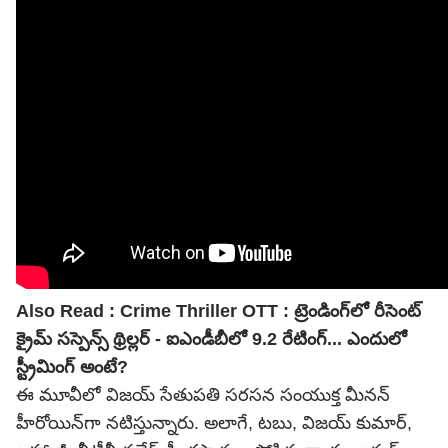
Also Read :
Crime Thriller OTT : ట్రెండింగ్‌లో రీసెంట్
క్రైమ్ సస్పెన్స్ థ్రిల్లర్ - ఐఎండీబీలో 9.2 రేటింగ్... ఎందులో
స్ట్రీమింగ్ అంటే?
ఈ మూవీలో విజయ్ సేతుపతి సరసన సంయుక్త మీనన్
హీరోయిన్‌గా నటిస్తున్నారు. అలాగే, టబు, విజయ్ కుమార్,