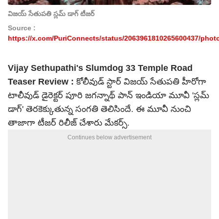
విజయ్ సేతుపతి స్లమ్ డాగ్ టీజర్
Source :
https://x.com/PuriConnects/status/2063961810265600437/phot
Vijay Sethupathi's Slumdog 33 Temple Road
Teaser Review :
కోలీవుడ్ స్టార్ విజయ్ సేతుపతి హీరోగా
టాలీవుడ్ డైరెక్టర్ పూరి జగన్నాథ్ పాన్ ఇండియా మూవీ 'స్లమ్
డాగ్' తెరకెక్కుతున్న సంగతి తెలిసిందే. ఈ మూవీ నుంచి
తాజాగా టీజర్ రిలీజ్ చేశారు మేకర్స్.
Continues below advertisement