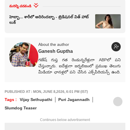
మరిన్ని చదవండి
హెబ్బా... శారీలో అదిరిందబ్బా - ట్రెడిషనల్ విత్ హాట్
లుక్
About the author
Ganesh Guptha
గణేష్ గుప్త గత రెండున్నరేళ్లుగా ABPలో పని
చేస్తున్నారు. ఐదేళ్లుగా జర్నలిజంలో ప్రముఖ తెలుగు
మీడియా ఛానళ్లలో పని చేసిన ఎక్స్‌పీరియన్స్ ఉంది.
ప్రముఖ మీడియా సంస్థలు ఈటీవీ భారత్,
Way2News, Lokal యాప్స్‌లో కంటెంట్ రైటర్‌గా
సేవలు అందించారు.
PUBLISHED AT : MON, JUNE 8,2026, 6:01 PM (IST)
Tags :
Vijay Sethupathi
Puri Jagannadh
Slumdog Teaser
Continues below advertisement