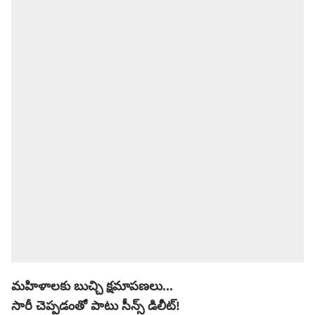
మహిళాలకు బుచ్చి క్షమాపణలు...
సారీ చెప్పడంతో పాటు సీన్స్ డిలీట్!