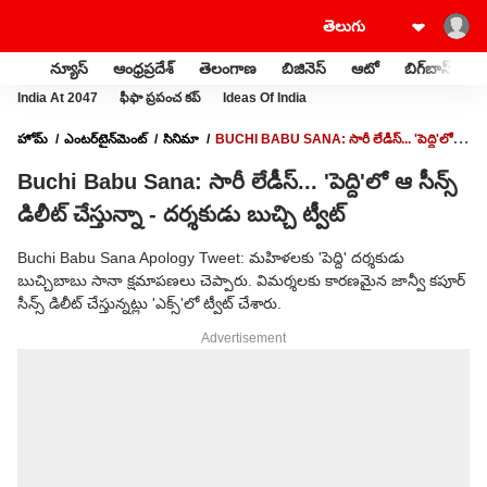
న్యూస్
ఆంధ్రప్రదేశ్
తెలంగాణ
బిజినెస్
ఆటో
బిగ్‌బాస్
స
India At 2047
ఫీఫా ప్రపంచ కప్
Ideas Of India
హోమ్
ఎంటర్‌టైన్‌మెంట్‌
సినిమా
BUCHI BABU SANA: సారీ లేడీస్... 'పెద్ది'లో ఆ
సీన్స్ డిలీట్ చేస్తున్నా - దర్శకుడు బుచ్చి ట్వీట్
Buchi Babu Sana: సారీ లేడీస్... 'పెద్ది'లో ఆ సీన్స్
డిలీట్ చేస్తున్నా - దర్శకుడు బుచ్చి ట్వీట్
Buchi Babu Sana Apology Tweet: మహిళలకు 'పెద్ది' దర్శకుడు
బుచ్చిబాబు సానా క్షమాపణలు చెప్పారు. విమర్శలకు కారణమైన జాన్వీ కపూర్
సీన్స్ డిలీట్ చేస్తున్నట్లు 'ఎక్స్'లో ట్వీట్ చేశారు.
Advertisement