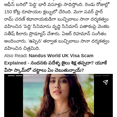
ఆఫీస్ బరిలో 'పెద్ది' భారీ వసూళ్లు సాధిస్తోంది.
రెండు రోజుల్లో
150 కోట్ల రూపాయల క్లబ్బులో
చేరింది. మెగా పవర్ స్టార్
రామ్ చరణ్ కథానాయకుడిగా బుచ్చిబాబు సానా దర్శకత్వం
వహించిన 'పెద్ది' సినిమాను వృద్ధి సినిమాస్ పతాకంపై వెంకట
సతీష్ కిలారు ప్రొడ్యూస్ చేశారు. ఏఆర్ రెహమాన్ సంగీతం
అందించారు. 'ఉప్పెన' తర్వాత బుచ్చిబాబు సానా దర్శకత్వం
వహించిన చిత్రమిది.
Also Read
:
Nandus World UK Visa Scam
Explained - నందనకు పదేళ్ళ జైలు శిక్ష తప్పదా? యూకే
వీసా స్కామ్‌లో చట్టాలు ఏం చెబుతున్నాయ్?