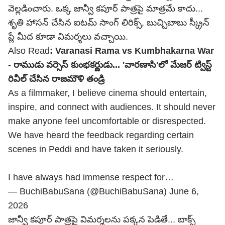
వెల్లడించారు. ఒక్క జాన్వీ కపూర్ పాత్రపై మాత్రమే కాదు...
శృతి హాసన్ చేసిన ఐటమ్ సాంగ్ లిరిక్స్, బుచ్చిబాబు స్క్రీన్
ప్లే మీద కూడా విమర్శలు వచ్చాయి.
Also Read
:
Varanasi Rama vs Kumbhakarna War
- రాముడు వర్సెస్ కుంభకర్ణుడు... 'వారణాసి'లో మేజర్ ట్విస్ట్
రివీల్ చేసిన రాజమౌళి తండ్రి
As a filmmaker, I believe cinema should entertain,
inspire, and connect with audiences. It should never
make anyone feel uncomfortable or disrespected.
We have heard the feedback regarding certain
scenes in Peddi and have taken it seriously.
I have always had immense respect for…
— BuchiBabuSana (@BuchiBabuSana)
June 6,
2026
జాన్వీ కపూర్ పాత్రపై విమర్శలను పక్కన పెడితే... బాక్స్