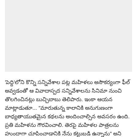
'పెద్ది'లోని కొన్ని సన్నివేశాల పట్ల మహిళలు అసౌకర్యంగా ఫీల్
అవ్వడంతో ఆ వివాదాస్పద సన్నివేశాలను సినిమా నుంచి
తొలగించినట్లు బుచ్చిబాబు తెలిపారు. ఇంకా ఆయన
మాట్లాడుతూ... ''మారుతున్న కాలానికి అనుగుణంగా
బాధ్యతాయుతమైన కథలను అందించాల్సిన అవసరం ఉంది.
ప్రతి మహిళను గౌరవించాలి. తెరపై మహిళల పాత్రలను
హుందాగా చూపించాడానికి నేను కట్టుబడి ఉన్నాను'' అని