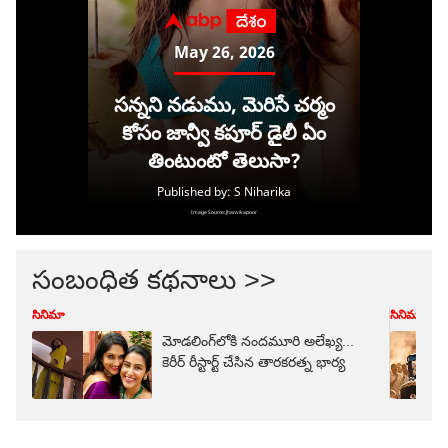
సంబంధిత కథనాలు >>
సినిమా
సినిమా
మోడలింగ్‌లోకి నందమూరి అలేఖ్య...
కెరీర్ రీస్టార్ట్ చేసిన తారకరత్న భార్య