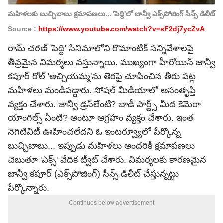
మహిళలకు బుచ్చిబాబు క్షమాపణలు... 'పెద్ది'లో జాన్వీ ఎక్స్‌పోజింగ్ సీన్స్ డిలీట్
Source :
https://www.youtube.com/watch?v=sF2dj7ycZvA
రామ్ చరణ్ 'పెద్ది' సినిమాలోని రొమాంటిక్ సన్నివేశాలపై
తీవ్రమైన విమర్శలు వస్తున్నాయి. ముఖ్యంగా హీరోయిన్ జాన్వీ
కపూర్ రోల్ 'అచ్చియమ్మ'ను తెరపై చూపించిన తీరు పట్ల
మహిళలు మండిపడ్డారు. సోషల్ మీడియాలో అసంతృప్తి
వ్యక్తం చేశారు.
జాన్వీ డ్రస్‌లేంటి? బాడీ పార్ట్స్ మీద కెమెరా
యాంగిల్స్ ఏంటి?
అంటూ ఆగ్రహం వ్యక్తం చేశారు. ఇంత
నెగిటివిటీ ఊహించలేదని ఓ ఇంటర్వ్యూలో పేర్కొన్న
బుచ్చిబాబు... ఇప్పుడు మహిళలు అందరికీ క్షమాపణలు
చెబుతూ 'ఎక్స్' వేదిక ట్వీట్ చేశారు. విమర్శలకు కారణమైన
జాన్వీ కపూర్ (ఎక్స్‌పోజింగ్) సీన్స్ డిలీట్ చేస్తున్నట్టు
పేర్కొన్నారు.
Continues below advertisement