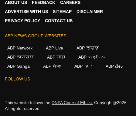
ABOUT US
FEEDBACK
CAREERS
ADVERTISE WITH US
SITEMAP
DISCLAIMER
PRIVACY POLICY
CONTACT US
ABP NEWS GROUP WEBSITES
ABP Network
ABP Live
ABP न्यूज़
ABP আনন্দ
ABP माझा
ABP અસ્મિતા
ABP Ganga
ABP ਸਾਂਝਾ
ABP நாடு
ABP దేశం
FOLLOW US
This website follows the
DNPA Code of Ethics.
Copyright@2026.
All rights reserved.