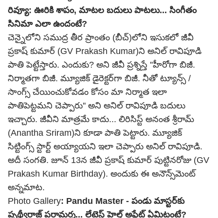
రివ్యూ: ఊరికి శాపం, మాటల బదులు పాటలు... సింగీతం
సినిమా ఎలా ఉందంటే?
చెన్నైలోని సముద్ర తీర ప్రాంతం (బీచ్)లోని ఇసుకలో జీవీ
ప్రకాష్ కుమార్ (GV Prakash Kumar)ని అనిల్ రావిపూడి
పాతి పెట్టేస్తారు. ఎందుకు? అని జీవీ ప్రశ్నిస్తే ''హీరోగా బిజీ.
నిర్మాతగా బిజీ. మ్యూజిక్ డైరెక్టర్‌గా బిజీ. నీతో ట్యూన్స్ /
సాంగ్స్ చేయించుకోవడం కోసం మా నిర్మాత ఇలా
పాతిపెట్టమని చెప్పారు'' అని అనిల్ రావిపూడి బదులు
ఇచ్చారు. జీవీని మాత్రమే కాదు... లిరిసిస్ట్ అనంత శ్రీరామ్
(Anantha Sriram)ని కూడా పాతి పెట్టారు. మ్యూజిక్
సిట్టింగ్స్ స్టార్ట్ అయ్యాయని ఇలా చెప్పారు అనిల్ రావిపూడి.
అదీ సంగతి. జూన్ 13న జీవీ ప్రకాష్ కుమార్ పుట్టినరోజు (GV
Prakash Kumar Birthday). అందుకు ఈ అనౌన్స్‌మెంట్
అన్నమాట.
Photo Gallery
:
Pandu Master - పండు మాస్టర్‌కు
పృథ్వీరాజ్ పరామర్శ... లేటెస్ట్ హెల్త్ అప్డేట్ ఏమిటంటే?