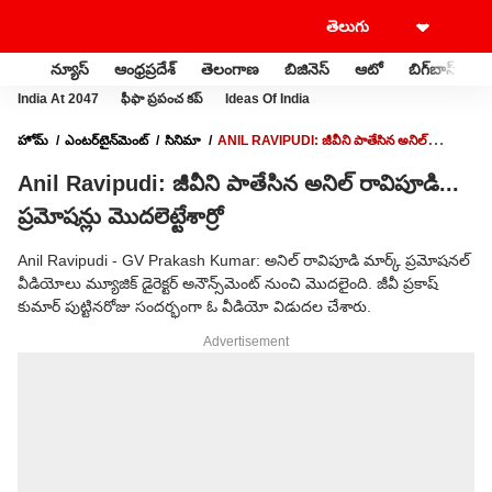
న్యూస్
ఆంధ్రప్రదేశ్
తెలంగాణ
బిజినెస్
ఆటో
బిగ్‌బాస్
స
India At 2047
ఫీఫా ప్రపంచ కప్
Ideas Of India
హోమ్
ఎంటర్‌టైన్‌మెంట్‌
సినిమా
ANIL RAVIPUDI: జీవీని పాతేసిన అనిల్
రావిపూడి... ప్రమోషన్లు మొదలెట్టేశార్రో
Anil Ravipudi: జీవీని పాతేసిన అనిల్ రావిపూడి...
ప్రమోషన్లు మొదలెట్టేశార్రో
Anil Ravipudi - GV Prakash Kumar: అనిల్ రావిపూడి మార్క్ ప్రమోషనల్
వీడియోలు మ్యూజిక్ డైరెక్టర్ అనౌన్స్‌మెంట్‌ నుంచి మొదలైంది. జీవీ ప్రకాష్
కుమార్ పుట్టినరోజు సందర్భంగా ఓ వీడియో విడుదల చేశారు.
Advertisement