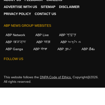
ADVERTISE WITH US
SITEMAP
DISCLAIMER
PRIVACY POLICY
CONTACT US
ABP NEWS GROUP WEBSITES
ABP Network
ABP Live
ABP न्यूज़
ABP আনন্দ
ABP माझा
ABP અસ્મિતા
ABP Ganga
ABP ਸਾਂਝਾ
ABP நாடு
ABP దేశం
FOLLOW US
This website follows the
DNPA Code of Ethics.
Copyright@2026.
All rights reserved.