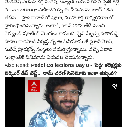
వెంకటేష్ సరసన కీర్తి సురేష్, కళ్యాణ్ రామ్ సరసన కృతి శెట్టి
కథానాయికలుగా నటించనున్న ఈ సినిమాను జూన్ 18వ
తేదీన... హైదరాబాద్‌లో పూజ, ముహూర్త కార్యక్రమాలతో
ప్రారంభించనున్నారు. అలాగే, జూన్ 22వ తేదీ నుంచి
రెగ్యులర్ షూటింగ్ మొదలు కానుంది. షైన్ స్క్రీన్స్ పతాకంపై
సాహు గారపాటి నిర్మిస్తున్న ఈ సినిమాను జీ స్టూడియోస్,
సురేష్ ప్రొడక్షన్స్ సంస్థలు సమర్పిస్తున్నాయి. వచ్చే ఏడాది
సంక్రాంతికి సినిమాను విడుదల చేయనున్నారు.
Also Read
:
Peddi Collections Day 8 - 'పెద్ది' కలెక్షన్లకు
వర్కింగ్ డేస్ టెస్ట్... రామ్ చరణ్ సినిమాకు ఇంకా తక్కువ?