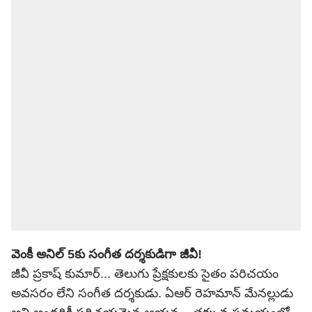
వెంకీ అనిల్ 5కు సంగీత దర్శకుడిగా జీవీ!
జీవీ ప్రకాష్ కుమార్... తెలుగు ప్రేక్షకులకు సైతం పరిచయం
అవసరం లేని సంగీత దర్శకుడు. ఏఆర్ రెహమాన్ మేనల్లుడు