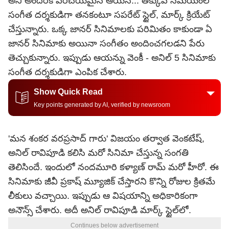
అని అందరికీ పరిచయమైన ఆయన... తక్కువ సమయంలో
సంగీత దర్శకుడిగా తనకంటూ సపరేట్ స్టైల్, మార్క్ క్రియేట్
చేస్తున్నారు. ఒక్క జానర్ సినిమాలకు పరిమితం కాకుండా ఏ
జానర్ సినిమాకు అయినా సంగీతం అందించగలడని పేరు
తెచ్చుకున్నారు. ఇప్పుడు ఆయన్ను వెంకీ - అనిల్ 5 సినిమాకు
సంగీత దర్శకుడిగా ఎంపిక చేశారు.
Show Quick Read
Key points generated by AI, verified by newsroom
'మన శంకర వరప్రసాద్ గారు' విజయం తర్వాత వెంకటేష్,
అనిల్ రావిపూడి కలిసి మరో సినిమా చేస్తున్న సంగతి
తెలిసిందే. ఇందులో నందమూరి కళ్యాణ్ రామ్ మరో హీరో. ఈ
సినిమాకు జీవీ ప్రకాష్ మ్యూజిక్ చేస్తారని కొన్ని రోజుల క్రితమే
లీకులు వచ్చాయి. ఇప్పుడు ఆ విషయాన్ని అధికారికంగా
అనౌన్స్ చేశారు. అదీ అనిల్ రావిపూడి మార్క్ స్టైల్‌లో.
Continues below advertisement