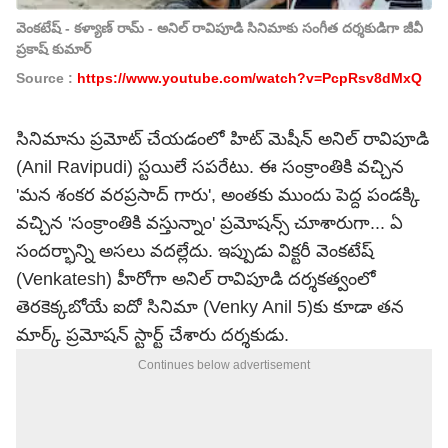
వెంకటేష్ - కళ్యాణ్ రామ్ - అనిల్ రావిపూడి సినిమాకు సంగీత దర్శకుడిగా జీవీ
ప్రకాష్ కుమార్
Source :
https://www.youtube.com/watch?v=PcpRsv8dMxQ
సినిమాను ప్రమోట్ చేయడంలో హిట్ మెషీన్ అనిల్ రావిపూడి
(Anil Ravipudi) స్టయిలే సపరేటు. ఈ సంక్రాంతికి వచ్చిన
'మన శంకర వరప్రసాద్ గారు', అంతకు ముందు పెద్ద పండక్కి
వచ్చిన 'సంక్రాంతికి వస్తున్నాం' ప్రమోషన్స్ చూశారుగా... ఏ
సందర్భాన్ని అసలు వదల్లేదు. ఇప్పుడు విక్టరీ వెంకటేష్
(Venkatesh) హీరోగా అనిల్ రావిపూడి దర్శకత్వంలో
తెరకెక్కబోయే ఐదో సినిమా (Venky Anil 5)కు కూడా తన
మార్క్ ప్రమోషన్ స్టార్ట్ చేశారు దర్శకుడు.
Continues below advertisement