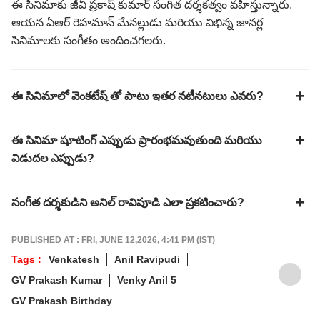
ఈ సినిమాకు జీవీ ప్రకాష్ కుమార్ సంగీత దర్శకత్వం వహిస్తున్నారు.
ఆయన ఏఆర్ రెహమాన్ మేనల్లుడు మరియు విభిన్న జానర్ల
సినిమాలకు సంగీతం అందించగలరు.
ఈ సినిమాలో వెంకటేష్ తో పాటు ఇతర నటీనటులు ఎవరు?
ఈ సినిమా షూటింగ్ ఎప్పుడు ప్రారంభమవుతుంది మరియు
విడుదల ఎప్పుడు?
సంగీత దర్శకుడిని అనిల్ రావిపూడి ఎలా ప్రకటించారు?
PUBLISHED AT : FRI, JUNE 12,2026, 4:41 PM (IST)
Tags :
Venkatesh
Anil Ravipudi
GV Prakash Kumar
Venky Anil 5
GV Prakash Birthday