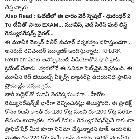
చేస్తున్నారు.
Also Read :
ఓటీటీలో ఈ వారం వెరీ స్పెషల్ - ధురంధర్ 2
To టీవీతో పాటు EXAM... మూవీస్, వెబ్ సిరీస్ ఫుల్ లిస్ట్
రెమ్యునరేషన్స్ వైరల్...
ఈ మూవీకి నెల్సన్ దిలీప్ కుమార్ దర్శకత్వం వహిస్తుండగా...
అనిరుధ్ రవిచందర్ మ్యూజిక్ అందిస్తున్నారు.
'KHxRK
Reunion'
పేరిట అనౌన్స్‌మెంట్ వీడియోతోనే భారీ హైప్
క్రియేట్ చేశారు. త్వరలోనే ఈ సినిమా సెట్స్‌పైకి వెళ్లనుంది. ఈ
మూవీని రెడ్ జెయింట్స్ పిక్చర్స్ బ్యానర్‌పై ఉదయనిధి స్టాలిని
ప్రొడ్యూస్ చేస్తున్నారు.
భారీ బడ్జెట్‌తో మూవీ తెరకెక్కనుండగా... హీరోల
రెమ్యునరేషన్స్‌కే భారీగా వెచ్చించినట్లు తెలుస్తోంది. ఈ ప్రాజెక్ట్
కోసం రజనీ కాంత్ రూ.180 కోట్ల నుంచి రూ.200 కోట్ల వరకూ
తీసుకుంటున్నారట. కమల్ కేవలం రెమ్యునరేషన్‌పైనే కాకుండా
ప్రాఫిట్ షేర్ మీద కూడా సినిమా చేస్తున్నారని టాక్. ఆయనకు
మొత్తం రూ.220 కోట్ల వచ్చే ఛాన్స్ ఉందట. డైరెక్టర్ నెల్సన్‌కు