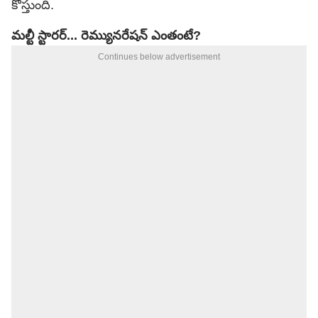
కోస్తుంది.
మల్టీ స్టారర్‌... రెమ్యునరేషన్ ఎంతంటే?
Continues below advertisement