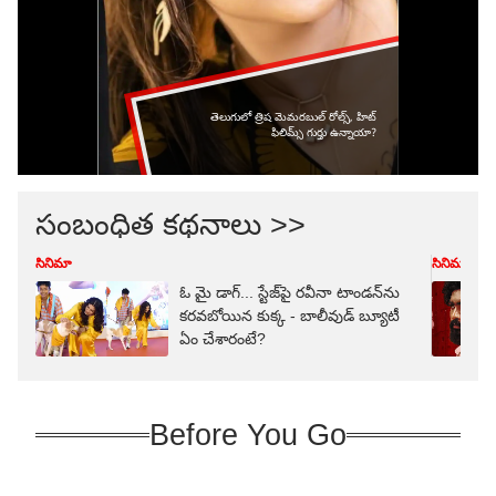
సంబంధిత కథనాలు >>
సినిమా
సినిమా
ఓ మై డాగ్... స్టేజ్‌పై రవీనా టాండన్‌ను
కరవబోయిన కుక్క - బాలీవుడ్ బ్యూటీ
ఏం చేశారంటే?
Before You Go