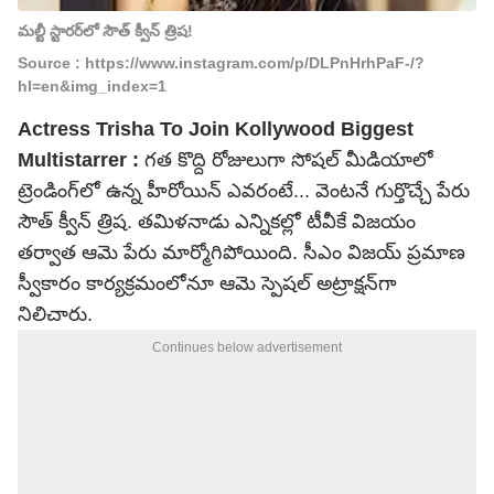
మల్టీ స్టారర్‌లో సౌత్ క్వీన్ త్రిష!
Source : https://www.instagram.com/p/DLPnHrhPaF-/?
hl=en&img_index=1
Actress Trisha To Join Kollywood Biggest
Multistarrer :
గత కొద్ది రోజులుగా సోషల్ మీడియాలో
ట్రెండింగ్‌లో ఉన్న హీరోయిన్ ఎవరంటే... వెంటనే గుర్తొచ్చే పేరు
సౌత్ క్వీన్ త్రిష. తమిళనాడు ఎన్నికల్లో టీవీకే విజయం
తర్వాత ఆమె పేరు మార్మోగిపోయింది. సీఎం విజయ్ ప్రమాణ
స్వీకారం కార్యక్రమంలోనూ ఆమె స్పెషల్ అట్రాక్షన్‌గా
నిలిచారు.
Continues below advertisement