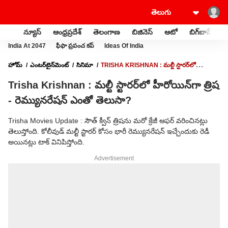
న్యూస్
ఆంధ్రప్రదేశ్
తెలంగాణ
బిజినెస్
ఆటో
బిగ్‌బాస్
స
India At 2047
ఫీఫా ప్రపంచ కప్
Ideas Of India
హోమ్
ఎంటర్‌టైన్‌మెంట్‌
సినిమా
TRISHA KRISHNAN : మల్టీ స్టారర్‌లో
హీరోయిన్‌గా త్రిష - రెమ్యునరేషన్ ఎంతో తెలుసా?
Trisha Krishnan : మల్టీ స్టారర్‌లో హీరోయిన్‌గా త్రిష
- రెమ్యునరేషన్ ఎంతో తెలుసా?
Trisha Movies Update : సౌత్ క్వీన్ త్రిషను మరో క్రేజీ ఆఫర్ వరించినట్లు
తెలుస్తోంది. కోలీవుడ్ మల్టీ స్టారర్‌ కోసం భారీ రెమ్యునరేషన్ ఇచ్చేందుకు రెడీ
అయినట్లు టాక్ వినిపిస్తోంది.
Advertisement