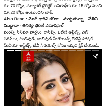
రూ.70 కోట్లు, మ్యూజిక్ డైరెక్టర్ అనిరుధ్‌కు రూ.15 కోట్ల నుంచి
రూ.20 కోట్లు ఉంటుందని టాక్.
Also Read :
మోదీ గారిని కలిశా... ముట్టుకున్నా... చేతిని
ముద్దాడా - తనికెళ్ల భరణి ఎమోషనల్
మరిన్ని సినిమా వార్తలు, గాసిప్స్, ఓటీటీ అప్డేట్స్, వెబ్
సిరీస్‌లు, టాలీవుడ్, బాలీవుడ్ హీరోయిన్స్ లేటెస్ట్ సోషల్
మీడియా అప్డేట్స్, టీవీ సీరియల్స్ కోసం ఇక్కడ క్లిక్ చేయండి.