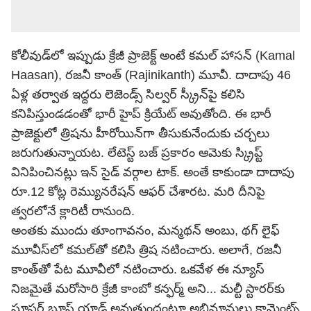
కోలీవుడ్‌లో ఇప్పుడు క్రేజీ ప్రాజెక్ట్ అంటే కమల్ హాసన్ (Kamal
Haasan), రజనీ కాంత్ (Rajinikanth) మూవీ. దాదాపు 46
ఏళ్ల తర్వాత ఇద్దరు లెజెండ్స్ సిల్వర్ స్క్రీన్‌పై కలిసి
కనిపిస్తుండడంతో భారీ హైప్ క్రియేట్ అవుతోంది. ఈ భారీ
ప్రాజెక్టులో త్రిషను హీరోయిన్‌గా తీసుకునేందుకు చర్చలు
జరుగుతున్నాయట. లేటెస్ట్ బజ్ ప్రకారం ఆమెకు స్క్రిప్ట్
వినిపించినట్లు ఇన్ సైడ్ వర్గాల టాక్. అంతే కాకుండా దాదాపు
రూ.12 కోట్ల రెమ్యునరేషన్ ఆఫర్ చేశారట. మరి దీనిపై
త్వరలోనే క్లారిటీ రానుంది.
అంతకు ముందు తూంగావనం, మన్మథన్ అంబు, థగ్ లైఫ్
మూవీస్‌లో కమల్‌తో కలిసి త్రిష నటించారు. అలాగే, రజనీ
కాంత్‌తో పేట మూవీలో నటించారు. ఒకవేళ ఈ న్యూస్
నిజమైతే మరోసారి క్రేజీ కాంబో కన్ఫర్మ్ అని... మల్టీ స్టారర్‌కు
సూపర్ బూస్ట్ యాడ్ అవుతుందంటూ అభిమానులు కామెంట్స్