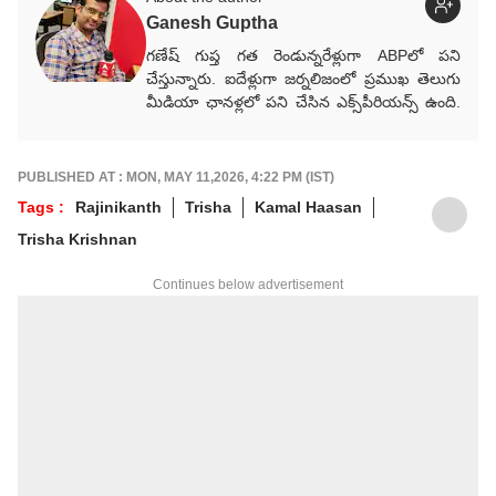
Ganesh Guptha
గణేష్ గుప్త గత రెండున్నరేళ్లుగా ABPలో పని
చేస్తున్నారు. ఐదేళ్లుగా జర్నలిజంలో ప్రముఖ తెలుగు
మీడియా ఛానళ్లలో పని చేసిన ఎక్స్‌పీరియన్స్ ఉంది.
ప్రముఖ మీడియా సంస్థలు ఈటీవీ భారత్,
Way2News, Lokal యాప్స్‌లో కంటెంట్ రైటర్‌గా
సేవలు అందించారు.
PUBLISHED AT : MON, MAY 11,2026, 4:22 PM (IST)
Tags :
Rajinikanth
Trisha
Kamal Haasan
Trisha Krishnan
Continues below advertisement