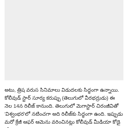
అటు, త్రిష వరుస సినిమాలు విడుదలకు సిద్ధంగా ఉన్నాయి.
కోలీవుడ్ స్టార్ సూర్య కరుప్పు (తెలుగులో వీరభద్రుడు) ఈ
నెల 14న రిలీజ్ కానుంది. తెలుగులో మెగాస్టార్ చిరంజీవితో
'విశ్వంభర'లో నటించగా అది రిలీజ్‌కు సిద్ధంగా ఉంది. ఇప్పుడు
మరో క్రేజీ ఆఫర్ ఆమెను వరించినట్లు కోలీవుడ్ మీడియా కోడై