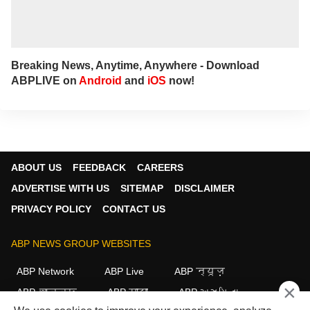
Breaking News, Anytime, Anywhere - Download
ABPLIVE on
Android
and
iOS
now!
ABOUT US
FEEDBACK
CAREERS
ADVERTISE WITH US
SITEMAP
DISCLAIMER
PRIVACY POLICY
CONTACT US
ABP NEWS GROUP WEBSITES
ABP Network
ABP Live
ABP न्यूज़
×
ABP আনন্দ
ABP माझा
ABP અસ્મિતા