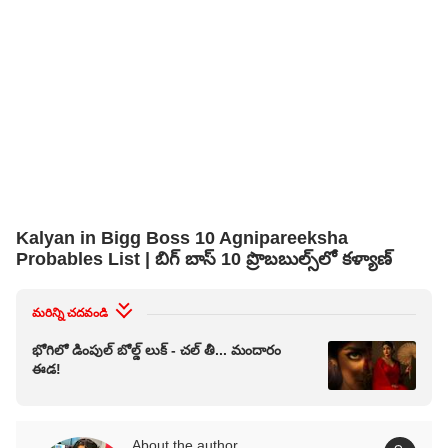
Kalyan in Bigg Boss 10 Agnipareeksha
Probables List | బిగ్ బాస్ 10 ప్రొబబుల్స్‌లో కళ్యాణ్
మరిన్ని చదవండి
భోగిలో డింపుల్ బోల్డ్ లుక్ - చల్ తీ... మందారం
ఈడ!
About the author