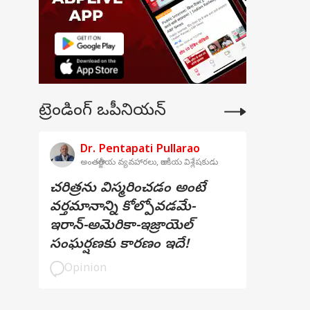
ట్రెండింగ్ ఒపీనియన్
Dr. Pentapati Pullarao
అంతర్జాతీయ వ్యవహారలు, రాజకీయ విశ్లేషకుడు
చరిత్రను విస్మరించడం అంటే
వర్తమానాన్ని కోల్పోవడమే-
ఇరాన్-అమెరికా-ఇజ్రాయెల్
సంఘర్షణకు కారణం ఇదే!
Opinion