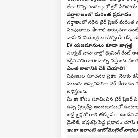
లేదా కొన్ని సందర్భాల్లో టైర్ పేలిప
వర్షాకాలంలో మరింత ప్రమాదం
వర్షాకాలంలో సరైన టైర్ ప్రెజర్ మరి
వ్యక్తి
పంపుతాయి. కానీ గాలి తక్కువగా ఉంటే ఆ 
వాహన నియంత్రణ కోల్పోయే రిస్క్‌ 
అగ
EV యజమానులు కూడా జాగ్రత్త
హలో గెస్ట్
ఎలక్ట్రిక్ వాహనాల్లో డ్రైవింగ్ రేం
నిజామ
శక్తిని వినియోగించాల్సి వస్తుంది. ద
మాతో ప్రచారం చేయండి
ఎంత కాలానికి చెక్ చేయాలి?
కేరీర్స్
నిపుణుల సూచనల ప్రకారం, నెలకు కనీసం 
మా గురించి
ముందు తప్పనిసరిగా చెక్ చేయడం మంచిద
అభిప్రాయాన్ని పంపండి
లభిస్తుంది.
ఛీ.
మీ కారు కోసం సూచించిన టైర్ ప్రెజర్
మమ్మల్ని సంప్రదించండి
ఇష్ట
కూర్
లైఫ్‌స్ట
ఉన్న స్టిక్కర్‌పై అందుబాటులో ఉంటా
ప్రైవసీ పాలసీ
టీచర
కాబట్టి టైర్లలో గాలి తక్కువగా ఉందన
అమ
మైలేజ్, భద్రతపై పెద్ద ప్రభావం చూపే
ఇంకా ఇలాంటి ఆటోమొబైల్‌ వార్తలు &