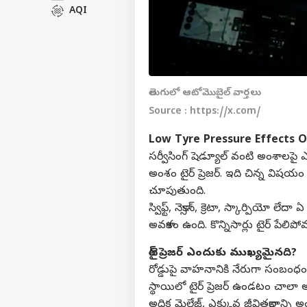
AQI
తెలుగులో ఆటోమొబైల్‌ వార్తలు
Source : https://x.com/
Low Tyre Pressure Effects O
సర్వీసింగ్ షెడ్యూల్ వంటి అంశాలపై 
అంశం టైర్ ప్రెజర్. ఇది చిన్న విషయం అ
చూపుతుంది.
స్విఫ్ట్, నెక్సాన్, క్రెటా, స్కార్పియో
అవకాశం ఉంది. కొన్నిసార్లు టైర్ పే
టైర్ ప్రెజర్ ఎందుకు ముఖ్యమైనది?
రోడ్డుపై వాహనానికి నేరుగా సంబంధం
స్థాయిలో టైర్ ప్రెజర్ ఉండటం చాలా 
అధిక మైలేజ్, ఎక్కువ జీవితకాలాన్ని అం