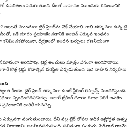
డ్డును తాకే ఉపరితలం పెరుగుతుంది. దీంతో వాహనం ముందుకు కదలడానికి
.
దా? అయితే ముందుగా టైర్ ప్రెజర్‌ను చెక్ చేయాలి. గాలి తక్కువగా ఉన్న టైర
స్తాయి. దీంతో, ఒకే దూరం ప్రయాణించడానికి ఇంజిన్ ఎక్కువ ఇంధనం
ద తేడా కనిపించకపోయినా, దీర్ఘకాలంలో ఇంధన ఖర్చులు గణనీయంగా
్లు సమానంగా అరిగిపోవు. టైర్ల అంచులు మాత్రం వేగంగా అరిగిపోతాయి.
ుగానే కొత్త టైర్లు కొనాల్సిన పరిస్థితి ఏర్పడుతుంది. ఇది వాహన నిర్వహణ
టుంది
 కీలకం. టైర్ ప్రెజర్ తక్కువగా ఉంటే స్టీరింగ్ రెస్పాన్స్‌ మందగిస్తుంది.
 విధంగా స్పందించకపోవచ్చు. అలాగే బ్రేకింగ్ దూరం కూడా పెరిగే అవకాశం
ద్ద ప్రమాదానికి దారితీయవచ్చు.
ుడు ఎక్కువగా వంగుతుంటాయి. దీని వల్ల టైర్ లోపల అధిక ఉష్ణోగ్రత ఉత్పత్
గత నిర్మాణాన్ని బలహీనపరుస్తుంది. ఫలితంగా పంక్చర్లు, సైడ్‌వాల్ డ్యామే