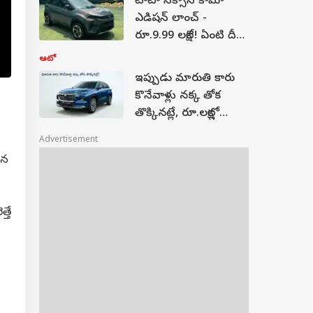
టాటా నెక్సాన్‌ కామో
ఎడిషన్ లాంచ్ -
రూ.9.99 లక్షలే! ఏంటి దీని
స్పెషాలిటీ?
ఆటో
ఇప్పుడు మారుతి కారు
కొనేవాళ్లు నక్క తోక
తొక్కినట్లే, రూ.లక్షల్లో
డిస్కౌంట్లు!
Advertisement
,
ైన
్తే