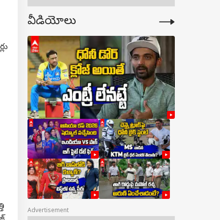
వీడియోలు
్లు
తి
Advertisement
జ్