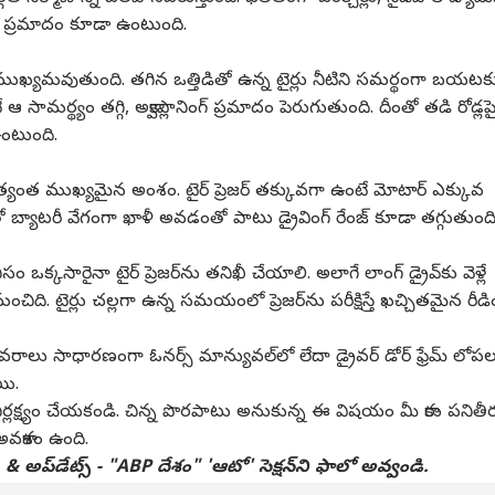
ోయే ప్రమాదం కూడా ఉంటుంది.
ంత ముఖ్యమవుతుంది. తగిన ఒత్తిడితో ఉన్న టైర్లు నీటిని సమర్థంగా బయటక
గత కార్నర్
సామర్థ్యం తగ్గి, అక్వాప్లానింగ్ ప్రమాదం పెరుగుతుంది. దీంతో తడి రోడ్లప
ఉంటుంది.
్ర కథనాలు
టాప్ రీల్స్
జ్ అత్యంత ముఖ్యమైన అంశం. టైర్ ప్రెజర్ తక్కువగా ఉంటే మోటార్ ఎక్కువ
ాబాద్
విశాఖపట్నం
లైఫ్‌స్టైల్‌
ప్ర
ీంతో బ్యాటరీ వేగంగా ఖాళీ అవడంతో పాటు డ్రైవింగ్ రేంజ్ కూడా తగ్గుతుంది
ఒక్కసారైనా టైర్ ప్రెజర్‌ను తనిఖీ చేయాలి. అలాగే లాంగ్ డ్రైవ్‌కు వెళ్లే
ి. టైర్లు చల్లగా ఉన్న సమయంలో ప్రెజర్‌ను పరీక్షిస్తే ఖచ్చితమైన రీడి
. మీ ముఖాలు చూడ‌టం
"అనకాపల్లిలోని
47 ఏళ్ల వ్యక్తికి డబుల్
ప్ర
 వివరాలు సాధారణంగా ఓనర్స్ మాన్యువల్‌లో లేదా డ్రైవర్ డోర్ ఫ్రేమ్ లోప
ం లేదు... కింద
కళ్యాణపులోవ
లంగ్ ట్రాన్స్‌ప్లాంట్.. రెండు
ఏమి
చోండి! అంగన్వాడీ
ైల్‌
రిజర్వాయర్‌ను నో మైనింగ్
ఇండియా
సంవత్సరాలుగా
విజయవాడ
ఎంద
హైద
యి.
్లపై సర్పంచ్
జోన్‌గా ప్రకటించాలి"
ఆక్సిజన్‌పై ఉన్న రోగికి కొత్త
ఏర్
ి నిర్లక్ష్యం చేయకండి. చిన్న పొరపాటు అనుకున్న ఈ విషయం మీ కారు పనితీర
ానుషం
రైతులు, గిరిజనుల జల
జీవితం
 అవకాశం ఉంది.
దీక్ష !
 అప్‌డేట్స్‌ - "ABP దేశం" 'ఆటో' సెక్షన్‌ని ఫాలో అవ్వండి.