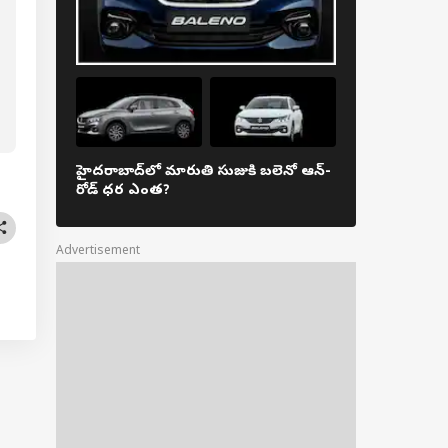
ాయకుడి ప్రసాదమే
టుబడిగా వ్యాపారం
న గణేష్‌! 51 లక్షలకు
ూ కొని 3.45కోట్లతో
్‌!
హైదరాబాద్‌లో మారుతి సుజుకి బలెనో ఆన్-
మారుతి XL6 ఫేస్
రోడ్ ధర ఎంత?
హైదరాబాద్‌ల
Advertisement