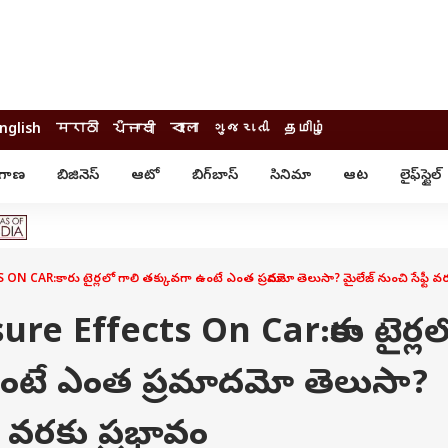
nglish
मराठी
ਪੰਜਾਬੀ
বাংলা
ગુજરાતી
தமிழ்
ంగాణ
బిజినెస్
ఆటో
బిగ్‌బాస్
సినిమా
ఆట
లైఫ్‌స్టైల్‌
్టైల్
ఆరోగ్యం
ఎంటర్‌టైన్మెంట్
కార్నర్
కరోనా
సినిమా
ం
ఆయుర్వేదం
సినిమా రివ్యూ
ఓటీటీ-వెబ్‌సిరీస్‌
CAR:కారు టైర్లలో గాలి తక్కువగా ఉంటే ఎంత ప్రమాదమో తెలుసా? మైలేజ్ నుంచి సేఫ్టీ వ
ఆట
టీవీ
గాసిప్స్
క్రికెట్
re Effects On Car:కారు టైర్లల
ఐపీఎల్
్
ట్రెండింగ్
ఉంటే ఎంత ప్రమాదమో తెలుసా?
యువ
్ చెక్
INDIA AT 2047
టీ వరకు ప్రభావం
ఎడ్యుకేషన్