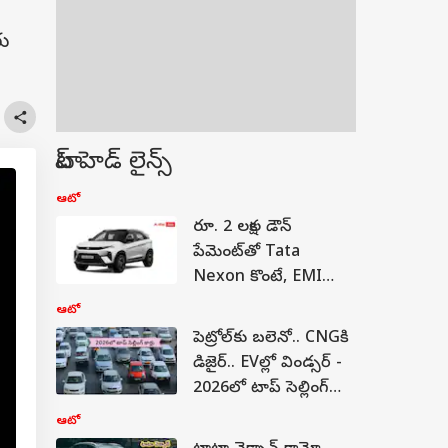
రు
టాప్ హెడ్ లైన్స్
ఆటో
రూ. 2 లక్షల డౌన్
పేమెంట్‌తో Tata
Nexon కొంటే, EMI
ఎంత చెల్లించాలి
ఆటో
పెట్రోల్‌కు బలెనో.. CNGకి
డిజైర్.. EVల్లో విండ్సర్ -
2026లో టాప్ సెల్లింగ్‌
కార్లు ఇవే!
ఆటో