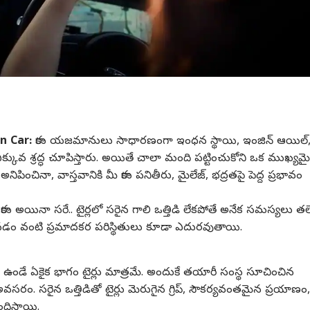
n Car:
కారు యజమానులు సాధారణంగా ఇంధన స్థాయి, ఇంజిన్ ఆయిల్
ఎక్కువ శ్రద్ధ చూపిస్తారు. అయితే చాలా మంది పట్టించుకోని ఒక ముఖ్యమ
నిపించినా, వాస్తవానికి మీ కారు పనితీరు, మైలేజ్, భద్రతపై పెద్ద ప్రభావం
 లేదా ఏ కారు అయినా సరే.. టైర్లలో సరైన గాలి ఒత్తిడి లేకపోతే అనేక సమస్యలు తలెత
లిపోవడం వంటి ప్రమాదకర పరిస్థితులు కూడా ఎదురవుతాయి.
 ఉండే ఏకైక భాగం టైర్లు మాత్రమే. అందుకే తయారీ సంస్థ సూచించిన
అవసరం. సరైన ఒత్తిడితో టైర్లు మెరుగైన గ్రిప్, సౌకర్యవంతమైన ప్రయాణం,
దిస్తాయి.