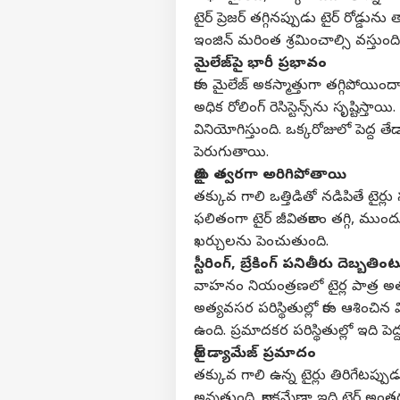
టైర్ ప్రెజర్ తగ్గినప్పుడు టైర్ రో
ఇంజిన్ మరింత శ్రమించాల్సి వస్తుంది
మైలేజ్‌పై భారీ ప్రభావం
కారు మైలేజ్ అకస్మాత్తుగా తగ్గిపోయిం
అధిక రోలింగ్ రెసిస్టెన్స్‌ను సృష్టి
వినియోగిస్తుంది. ఒక్కరోజులో పెద్
పెరుగుతాయి.
టైర్లు త్వరగా అరిగిపోతాయి
తక్కువ గాలి ఒత్తిడితో నడిపితే టైర
ఫలితంగా టైర్ జీవితకాలం తగ్గి, ముంద
ఖర్చులను పెంచుతుంది.
స్టీరింగ్, బ్రేకింగ్ పనితీరు దెబ్బతిం
వాహనం నియంత్రణలో టైర్ల పాత్ర అత్యంత
అత్యవసర పరిస్థితుల్లో కారు ఆశించిన
ఉంది. ప్రమాదకర పరిస్థితుల్లో ఇది పె
టైర్ డ్యామేజ్ ప్రమాదం
తక్కువ గాలి ఉన్న టైర్లు తిరిగేటప్ప
అవుతుంది. కాలక్రమేణా ఇది టైర్ అంతర్