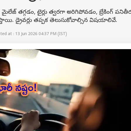
ే మైలేజ్ తగ్గడం, టైర్లు త్వరగా అరిగిపోవడం, బ్రేకింగ్ పనితీ
ాయి. డ్రైవర్లు తప్పక తెలుసుకోవాల్సిన విషయాలివే.
ed at : 13 Jun 2026 04:37 PM (IST)