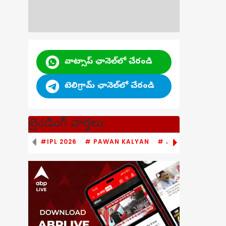
వాట్సాప్ ఛానెల్‌లో చేరండి
టెలిగ్రామ్ ఛానెల్‌లో చేరండి
ట్రెండింగ్ వార్తలు
#IPL 2026
# PAWAN KALYAN
# JAGAN MOHAN 