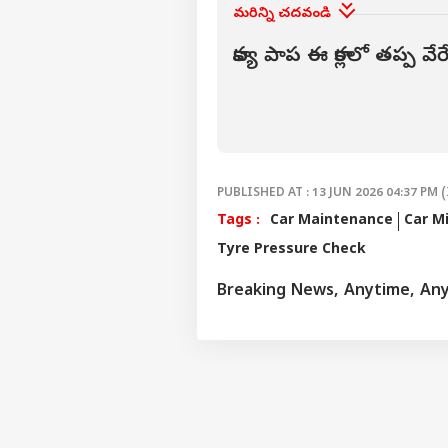
మరిన్ని చదవండి
పెళ్
సంవ
LOGIN
కావ్య పాప ఈ కార్లలో తప్ప వే
విడ
జరు
తెల
PUBLISHED AT : 13 JUN 2026 04:37 PM (
Tags :
Car Maintenance
Car M
Tyre Pressure Check
Breaking News, Anytime, An