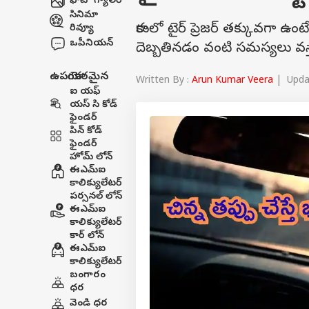
ఫోటో గ్యాలరీ
సినిమా
కారులో టైర్ ప్రెజర్ తక్కువగా ఉంట
రివ్యూ
ఒపీనియన్
దెబ్బతినడం వంటి సమస్యలు వస్త
ఉపయోగకరమైన
Written By :
Arun Kumar Veera
| Updat
ఐ యఫ్
యస్ సి కోడ్
ఫైండర్
పిన్ కోడ్
ఫైండర్
హోమ్ లోన్
ఈఎమ్ఐ
కాలిక్యులేటర్
పర్సనల్ లోన్
ఈఎమ్ఐ
కాలిక్యులేటర్
కార్ లోన్
ఈఎమ్ఐ
కాలిక్యులేటర్
బంగారం
ధర
వెండి ధర