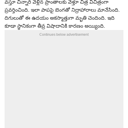
వస్తూ చిన్నారి వెళ్లిన ప్రాంతాలకు వెళ్తూ చిత్ర విచిత్రంగా
ప్రవర్తించింది. ఇలా పాపపై బెంగతో నిద్రాహారాలు మానేసింది.
దిగులుతో ఈ ఉదయం అకస్మాత్తుగా మృతి చెందింది. ఇది
కూడా స్థానికంగా తీవ్ర విషాదానికి కారణం అయ్యింది.
Continues below advertisement