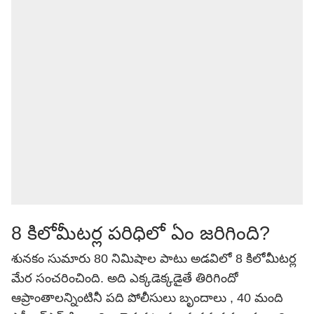
8 కిలోమీటర్ల పరిధిలో ఏం జరిగింది?
శునకం సుమారు 80 నిమిషాల పాటు అడవిలో 8 కిలోమీటర్ల
మేర సంచరించింది. అది ఎక్కడెక్కడైతే తిరిగిందో
ఆప్రాంతాలన్నింటినీ పది పోలీసులు బృందాలు , 40 మంది