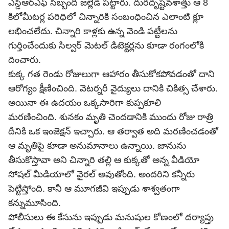
ఎస్డీఆర్‌ఎఫ్ సిబ్బంది జల్లెడ పట్టారు. దురదృష్టవశాత్తు ఆ 8
కిలోమీటర్ల పరిధిలో చిన్నారికి సంబంధించిన ఎలాంటి క్లూ
లభించలేదు. చిన్నారి కాళ్లకు ఉన్న వెండి పట్టీలను
గుర్తించేందుకు సిల్వర్ మెటల్ డిటెక్టర్లను కూడా రంగంలోకి
దించారు.
కుక్క గత రెండు రోజులుగా ఆహారం తీసుకోకపోవడంతో దాని
ఆరోగ్యం క్షీణించింది. వెటర్నరీ వైద్యులు దానికి చికిత్స చేశారు.
అయినా ఈ ఉదయం ఒక్కసారిగా కుప్పకూలి
మరణించింది. శునకం మృతి చెందడానికి ముందు రోజు రాత్రి
దీనికి ఒక ఇంజెక్షన్ ఇచ్చారు. ఆ తర్వాత అది మరణించడంతో
ఆ మృతిపై కూడా అనుమానాలు ఉన్నాయి. జానును
తీసుకొస్తావా అని చిన్నారి తల్లి ఆ కుక్కతో అన్న వీడియో
సోషల్ మీడియాలో వైరల్ అవుతోంది. అందరిని కన్నీరు
పెట్టిస్తోంది. కానీ ఆ మూగజీవి ఇప్పుడు శాశ్వతంగా
కన్నుమూసింది.
పోలీసులు ఈ కేసును ఇప్పుడు మనుషుల కోణంలో దర్యాప్తు