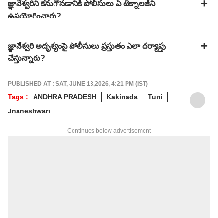
జ్ఞానేశ్వరిని కనుగొనడానికి పోలీసులు ఏ టెక్నాలజీని
ఉపయోగించారు?
జ్ఞానేశ్వరి అదృశ్యంపై పోలీసులు ప్రస్తుతం ఎలా దర్యాప్తు
చేస్తున్నారు?
PUBLISHED AT : SAT, JUNE 13,2026, 4:21 PM (IST)
Tags :
ANDHRA PRADESH
Kakinada
Tuni
Jnaneshwari
Continues below advertisement