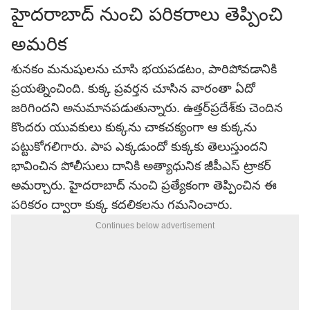
హైదరాబాద్‌ నుంచి పరికరాలు తెప్పించి
అమరిక
శునకం మనుషులను చూసి భయపడటం, పారిపోవడానికి
ప్రయత్నించింది. కుక్క ప్రవర్తన చూసిన వారంతా ఏదో
జరిగిందని అనుమానపడుతున్నారు. ఉత్తర్‌ప్రదేశ్‌కు చెందిన
కొందరు యువకులు కుక్కను చాకచక్యంగా ఆ కుక్కను
పట్టుకోగలిగారు. పాప ఎక్కడుందో కుక్కకు తెలుస్తుందని
భావించిన పోలీసులు దానికి అత్యాధునిక జీపీఎస్ ట్రాకర్
అమర్చారు. హైదరాబాద్‌ నుంచి ప్రత్యేకంగా తెప్పించిన ఈ
పరికరం ద్వారా కుక్క కదలికలను గమనించారు.
Continues below advertisement