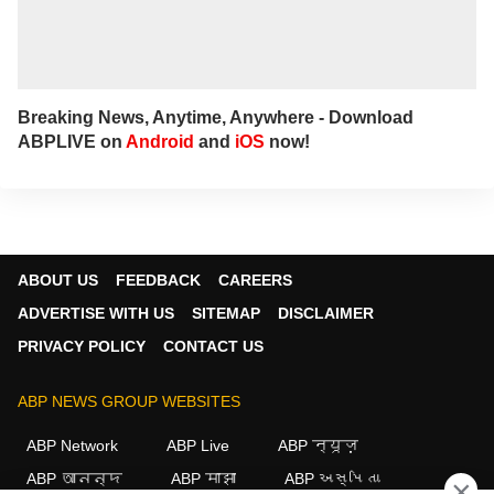
Breaking News, Anytime, Anywhere - Download
ABPLIVE on
Android
and
iOS
now!
ABOUT US
FEEDBACK
CAREERS
ADVERTISE WITH US
SITEMAP
DISCLAIMER
PRIVACY POLICY
CONTACT US
ABP NEWS GROUP WEBSITES
ABP Network
ABP Live
ABP न्यूज़
ABP আনন্দ
ABP माझा
ABP અસ્મિતા
×