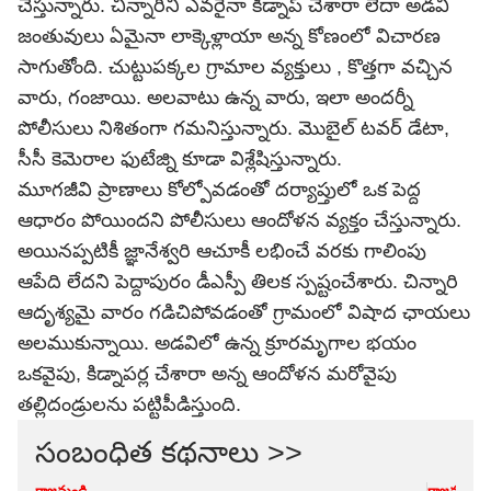
చేస్తున్నారు. చిన్నారిని ఎవరైనా కిడ్నాప్ చేశారా లేదా అడవి
జంతువులు ఏమైనా లాక్కెళ్లాయా అన్న కోణంలో విచారణ
సాగుతోంది. చుట్టుపక్కల గ్రామాల వ్యక్తులు , కొత్తగా వచ్చిన
వారు, గంజాయి. అలవాటు ఉన్న వారు, ఇలా అందర్నీ
పోలీసులు నిశితంగా గమనిస్తున్నారు. మొబైల్‌ టవర్ డేటా,
సీసీ కెమెరాల ఫుటేజ్ని కూడా విశ్లేషిస్తున్నారు.
మూగజీవి ప్రాణాలు కోల్పోవడంతో దర్యాప్తులో ఒక పెద్ద
ఆధారం పోయిందని పోలీసులు ఆందోళన వ్యక్తం చేస్తున్నారు.
అయినప్పటికీ జ్ఞానేశ్వరి ఆచూకీ లభించే వరకు గాలింపు
ఆపేది లేదని పెద్దాపురం డీఎస్పీ తిలక స్పష్టంచేశారు. చిన్నారి
ఆదృశ్యమై వారం గడిచిపోవడంతో గ్రామంలో విషాద ఛాయలు
అలముకున్నాయి. అడవిలో ఉన్న క్రూరమృగాల భయం
ఒకవైపు, కిడ్నాపర్ల చేశారా అన్న ఆందోళన మరోవైపు
తల్లిదండ్రులను పట్టిపీడిస్తుంది.
సంబంధిత కథనాలు >>