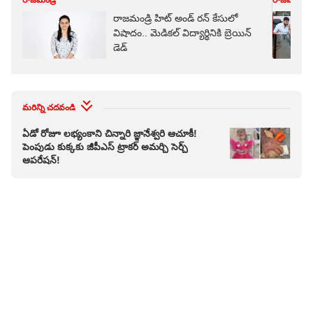
రాజమండ్రి
రాజమండ్రి
రాజమండ్రి హిట్ అండ్ రన్ కేసులో
విషాదం.. మెడికల్ విద్యార్థినికి బ్రెయిన్
డెడ్
మరిన్ని చదవండి
ఏడో రోజూ లభ్యంకాని చిన్నారి జ్ఞానేశ్వరి ఆచూకీ!
పెంపుడు కుక్కకు జీపీఎస్ ట్రాకర్ అమర్చి సెర్చ్
ఆపరేషన్!