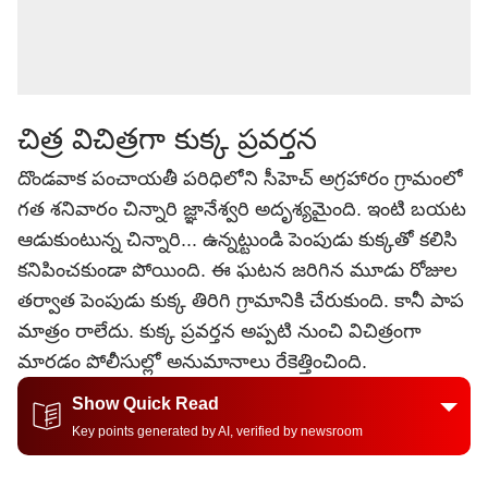
చిత్ర విచిత్రగా కుక్క ప్రవర్తన
దొండవాక పంచాయతీ పరిధిలోని సీహెచ్ అగ్రహారం గ్రామంలో
గత శనివారం చిన్నారి జ్ఞానేశ్వరి అదృశ్యమైంది. ఇంటి బయట
ఆడుకుంటున్న చిన్నారి... ఉన్నట్టుండి పెంపుడు కుక్కతో కలిసి
కనిపించకుండా పోయింది. ఈ ఘటన జరిగిన మూడు రోజుల
తర్వాత పెంపుడు కుక్క తిరిగి గ్రామానికి చేరుకుంది. కానీ పాప
మాత్రం రాలేదు. కుక్క ప్రవర్తన అప్పటి నుంచి విచిత్రంగా
మారడం పోలీసుల్లో అనుమానాలు రేకెత్తించింది.
Show Quick Read
Key points generated by AI, verified by newsroom