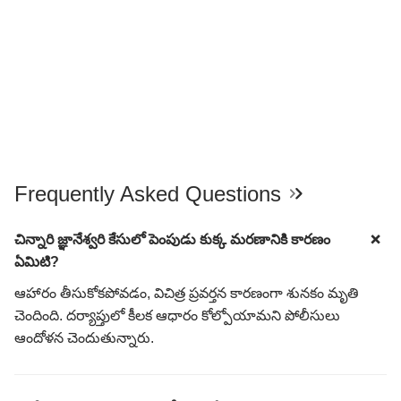
Frequently Asked Questions
చిన్నారి జ్ఞానేశ్వరి కేసులో పెంపుడు కుక్క మరణానికి కారణం
ఏమిటి?
ఆహారం తీసుకోకపోవడం, విచిత్ర ప్రవర్తన కారణంగా శునకం మృతి
చెందింది. దర్యాప్తులో కీలక ఆధారం కోల్పోయామని పోలీసులు
ఆందోళన చెందుతున్నారు.