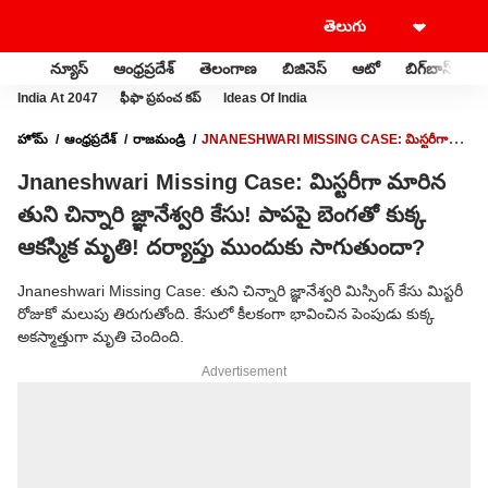
న్యూస్
ఆంధ్రప్రదేశ్
తెలంగాణ
బిజినెస్
ఆటో
బిగ్‌బాస్
స
India At 2047
ఫీఫా ప్రపంచ కప్
Ideas Of India
హోమ్
ఆంధ్రప్రదేశ్
రాజమండ్రి
JNANESHWARI MISSING CASE: మిస్టరీగా
మారిన తుని చిన్నారి జ్ఞానేశ్వరి కేసు! పాపపై బెంగతో కుక్క ఆకస్మిక మృతి! దర్యాప్తు ముందుకు
Jnaneshwari Missing Case: మిస్టరీగా మారిన
సాగుతుందా?
తుని చిన్నారి జ్ఞానేశ్వరి కేసు! పాపపై బెంగతో కుక్క
ఆకస్మిక మృతి! దర్యాప్తు ముందుకు సాగుతుందా?
Jnaneshwari Missing Case: తుని చిన్నారి జ్ఞానేశ్వరి మిస్సింగ్ కేసు మిస్టరీ
రోజుకో మలుపు తిరుగుతోంది. కేసులో కీలకంగా భావించిన పెంపుడు కుక్క
అకస్మాత్తుగా మృతి చెందింది.
Advertisement