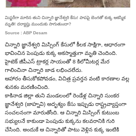
మిస్టరీగా మారిన తుని చిన్నారి జ్ఞానేశ్వరి కేసు! పాపపై బెంగతో కుక్క ఆకస్మిక
మృతి! దర్యాప్తు ముందుకు సాగుతుందా?
Source : ABP Desam
చిన్నారి జ్ఞానేశ్వరి మిస్సింగ్ కేసులో కీలక సాక్షిగా, ఆధారంగా
భావించిన పెంపుడు కుక్క అకస్మాత్తుగా మృతి చెందింది.
హైటెక్ జీపీఎస్ ట్రాకర్ల సాయంతో 8 కిలోమీటర్ల మేర
గాలించినా చిన్నారి జాడ లభించలేదు.
ఆహారం తీసుకోకపోవడం, విచిత్ర ప్రవర్తన వంటి కారణాల వల్ల
శునకం మరణించింది.
కాకినాడ జిల్లా తుని మండలంలో రెండేళ్ల చిన్నారి సుంకర
జ్ఞానేశ్వరి (జాహ్నవి) అదృశ్యం కేసు ఇప్పుడు రాష్ట్రవ్యాప్తంగా
సంచలనంగా మారుతోంది. ఆ చిన్నారి మిస్సింగ్ కుటుంబ
సభ్యులనే కాకుండా పెంపుడు కుక్కను కలవరానికి గురి
చేసింది. అందుకే ఆ చిన్నారితో పాటు వెళ్లిన కుక్క ఇంటికి