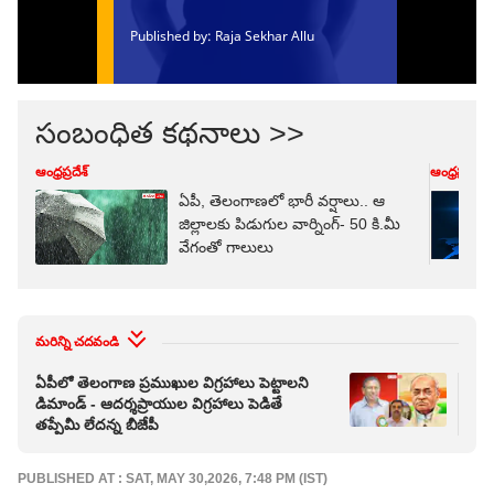
సంబంధిత కథనాలు >>
ఆంధ్రప్రదేశ్
ఆంధ్రప్రదేశ్
ఏపీ, తెలంగాణలో భారీ వర్షాలు.. ఆ
జిల్లాలకు పిడుగుల వార్నింగ్- 50 కి.మీ
వేగంతో గాలులు
మరిన్ని చదవండి
ఏపీలో తెలంగాణ ప్రముఖుల విగ్రహాలు పెట్టాలని
లిక
డిమాండ్ - ఆదర్శప్రాయుల విగ్రహాలు పెడితే
కోట
తప్పేమీ లేదన్న బీజేపీ
?
PUBLISHED AT : SAT, MAY 30,2026, 7:48 PM (IST)