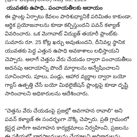
యువతకు ఉపాధి.. పంచాయతీలకు ఆదాయం
ఈ ప్లాంట్ల ఏర్పాటు కేవలం పారిశుధ్యానికే పరిమితం కాకుండా,
ఆర్థిక ప్రయోజనాలను కూడా కల్పిస్తుందని పవన్ కళ్యాణ్
వివరించారు. ఒక మెగావాట్ విద్యుత్ తయారీ ప్లాంట్‌కు
సుమారు రూ. 25 కోట్ల ఖర్చు అవుతుందని, దీనివల్ల స్థానిక
యువతకు పెద్ద ఎత్తున ఉపాధి అవకాశాలు లభిస్తాయని
చెప్పారు. అలాగే చెత్తను వేరు చేయడం ద్వారా పంచాయతీలు
అదనపు ఆదాయాన్ని పొందే మార్గాలను అన్వేషించాలని
సూచించారు. పూలు, పండ్లు, ఆహార వ్యర్థాల ద్వారా బయో
గ్యాస్ ఉత్పత్తి చేసే బయో మిథలైజేషన్ ప్లాంట్లపై కూడా దృష్టి
సారించాలని అధికారులను ఆదేశించారు.
"చెత్తను వేరు చేయడంపై ప్రజల్లో అవగాహన రావాలి" అని
పవన్ కళ్యాణ్ ఈ సందర్భంగా నొక్కి చెప్పారు. ప్రతి గ్రామంలో
క్లస్టర్ల వారీగా అవగాహన కార్యక్రమాలు నిర్వహించి, ప్రజలను
ఈ ప్రక్రియలో భాగస్వాములను చేయాలని అధికారులను