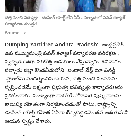
చెత్త నుంచి విద్యుత్తు.. డంపింగ్ యార్డ్ లేని ఏపీ - పల్నాడులో పవన్ కళ్యాణ్
పర్యావరణ మంత్రం!
Source : x
Dumping Yard free Andhra Pradesh:
ఆంధ్రప్రదేశ్
ఉప ముఖ్యమంత్రి పవన్ కళ్యాణ్ పర్యావరణ పరిరక్షణ ,
స్వచ్ఛత దిశగా సరికొత్త అడుగులు వేస్తున్నారు. శనివారం
పల్నాడు జిల్లా కొండవీడులోని జిందాల్ వేస్ట్ టూ ఎనర్జీ
ప్లాంట్‌ను సందర్శించిన ఆయన, చెత్త నుంచి సంపదను
సృష్టించడమే లక్ష్యంగా ప్రభుత్వ భవిష్యత్తు కార్యాచరణను
ప్రకటించారు. ముఖ్యంగా రాబోయే గోదావరి పుష్కరాలను
కాలుష్య రహితంగా నిర్వహించడంతో పాటు, రాష్ట్రాన్ని
డంపింగ్ యార్డ్ రహిత ఏపీగా తీర్చిదిద్దడమే తన ఆశయమని
ఆయన స్పష్టం చేశారు.