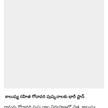
కాలుష్య రహిత గోదావరి పుష్కరాలకు భారీ ప్లాన్
రానున్న గోదావరి పుష్కరాల నిర్వహణలో చెత్త, కాలుష్య