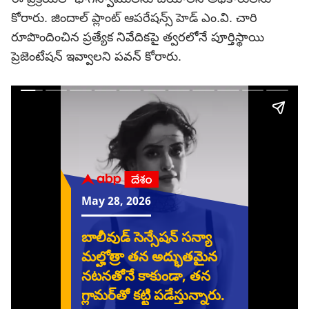
కోరారు. జిందాల్ ప్లాంట్ ఆపరేషన్స్ హెడ్ ఎం.వి. చారి
రూపొందించిన ప్రత్యేక నివేదికపై త్వరలోనే పూర్తిస్థాయి
ప్రెజెంటేషన్ ఇవ్వాలని పవన్ కోరారు.