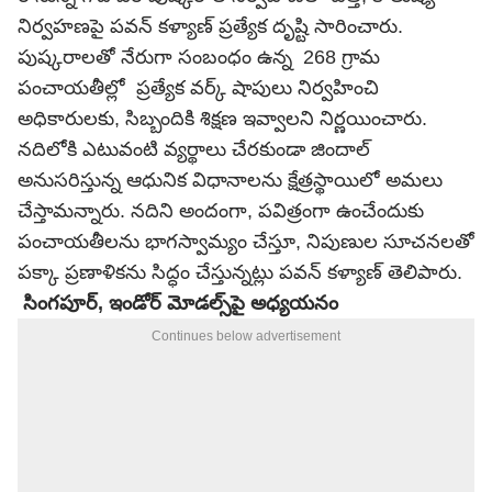
నిర్వహణపై పవన్ కళ్యాణ్ ప్రత్యేక దృష్టి సారించారు.
పుష్కరాలతో నేరుగా సంబంధం ఉన్న 268 గ్రామ
పంచాయతీల్లో ప్రత్యేక వర్క్ షాపులు నిర్వహించి
అధికారులకు, సిబ్బందికి శిక్షణ ఇవ్వాలని నిర్ణయించారు.
నదిలోకి ఎటువంటి వ్యర్థాలు చేరకుండా జిందాల్
అనుసరిస్తున్న ఆధునిక విధానాలను క్షేత్రస్థాయిలో అమలు
చేస్తామన్నారు. నదిని అందంగా, పవిత్రంగా ఉంచేందుకు
పంచాయతీలను భాగస్వామ్యం చేస్తూ, నిపుణుల సూచనలతో
పక్కా ప్రణాళికను సిద్ధం చేస్తున్నట్లు పవన్ కళ్యాణ్ తెలిపారు.
సింగపూర్, ఇండోర్ మోడల్స్‌పై అధ్యయనం
Continues below advertisement