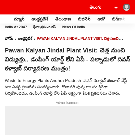
న్యూస్
ఆంధ్రప్రదేశ్
తెలంగాణ
బిజినెస్
ఆటో
బిగ్‌బాస్
స
India At 2047
ఫీఫా ప్రపంచ కప్
Ideas Of India
హోమ్
ఆంధ్రప్రదేశ్
PAWAN KALYAN JINDAL PLANT VISIT: చెత్త నుంచి
విద్యుత్తు.. డంపింగ్ యార్డ్ లేని ఏపీ - పల్నాడులో పవన్ కళ్యాణ్ పర్యావరణ మంత్రం!
Pawan Kalyan Jindal Plant Visit: చెత్త నుంచి
విద్యుత్తు.. డంపింగ్ యార్డ్ లేని ఏపీ - పల్నాడులో పవన్
కళ్యాణ్ పర్యావరణ మంత్రం!
Waste to Energy Plants Andhra Pradesh: పవన్ కల్యాణ్ జిందాల్ వేస్ట్
టూ ఎనర్జీ ప్లాంట్‌ను సందర్శించారు. గోదావరి పుష్కరాలను క్లీన్‌గా
నిర్వహించడం, డంపింగ్ యార్డ్ లేని ఏపీ లక్ష్యంగా కీలక ప్రకటనలు చేశారు.
Advertisement