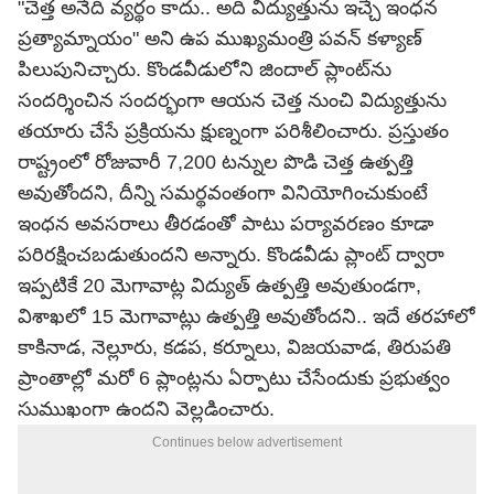
"చెత్త అనేది వ్యర్థం కాదు.. అది విద్యుత్తును ఇచ్చే ఇంధన
ప్రత్యామ్నాయం" అని ఉప ముఖ్యమంత్రి పవన్ కళ్యాణ్
పిలుపునిచ్చారు. కొండవీడులోని జిందాల్ ప్లాంట్‌ను
సందర్శించిన సందర్భంగా ఆయన చెత్త నుంచి విద్యుత్తును
తయారు చేసే ప్రక్రియను క్షుణ్నంగా పరిశీలించారు. ప్రస్తుతం
రాష్ట్రంలో రోజువారీ 7,200 టన్నుల పొడి చెత్త ఉత్పత్తి
అవుతోందని, దీన్ని సమర్థవంతంగా వినియోగించుకుంటే
ఇంధన అవసరాలు తీరడంతో పాటు పర్యావరణం కూడా
పరిరక్షించబడుతుందని అన్నారు. కొండవీడు ప్లాంట్ ద్వారా
ఇప్పటికే 20 మెగావాట్ల విద్యుత్ ఉత్పత్తి అవుతుండగా,
విశాఖలో 15 మెగావాట్లు ఉత్పత్తి అవుతోందని.. ఇదే తరహాలో
కాకినాడ, నెల్లూరు, కడప, కర్నూలు, విజయవాడ, తిరుపతి
ప్రాంతాల్లో మరో 6 ప్లాంట్లను ఏర్పాటు చేసేందుకు ప్రభుత్వం
సుముఖంగా ఉందని వెల్లడించారు.
Continues below advertisement