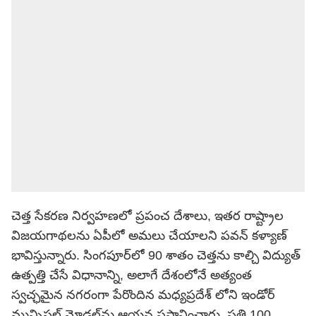
చెత్త సేకరణ నిర్వహణలో ప్రపంచ దేశాలు, ఇతర రాష్ట్రాల
విజయగాథలను ఏపీలో అమలు చేయాలని పవన్ కళ్యాణ్
భావిస్తున్నారు. సింగపూర్‌లో 90 శాతం చెత్తను కాల్చి విద్యుత్
ఉత్పత్తి చేసే విధానాన్ని, అలాగే దేశంలోనే అత్యంత
స్వచ్ఛమైన నగరంగా పేరొందిన మధ్యప్రదేశ్ లోని ఇండోర్
మున్సిపల్ మోడల్‌ను ఆయన ప్రస్తావించారు. ప్రతి 100