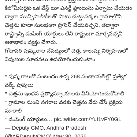
కిలోమీటర్లకు ఒక వేస్ట్ టూ ఎనర్జీ ప్లాంటును ఏర్పాటు చేయడం
ద్వారా మున్సిపాలిటీలతో పాటు చుట్టుపక్కల గ్రామాల్లోని
చెత్తను కూడా సులభంగా ప్రాసెస్ చేయవచ్చని, తద్వారా
రాష్ట్రాన్ని డంపింగ్ యార్డులు లేని రాష్ట్రంగా మార్చవచ్చని
ఆశాభావం వ్యక్తం చేశారు.
గోదావరి పుష్కరాల నేపథ్యంలో చెత్త, కాలుష్య నిర్వహణలో
నిపుణుల సూచనలు ఉపయోగించుకుంటాం
* పుష్కరాలతో సంబంధం ఉన్న 268 పంచాయతీల్లో ప్రత్యేక
వర్క్ షాపులు
* చెత్తను ఇంధన ప్రత్యామ్నాయాలకు వినియోగించుకోవాలి
* గ్రామాల నుంచి నగరాల వరకు చెత్తను వేరు చేసే ప్రక్రియ
మారాలి
* డంపింగ్ యార్డులు…
pic.twitter.com/YuI1vFY0GL
— Deputy CMO, Andhra Pradesh
(@APDeputyCMO)
May 30, 2026