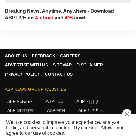
Breaking News, Anytime, Anywhere - Download
ABPLIVE on
Android
and
iOS
now!
ABOUT US
FEEDBACK
CAREERS
ADVERTISE WITH US
SITEMAP
DISCLAIMER
PRIVACY POLICY
CONTACT US
ABP NEWS GROUP WEBSITES
ABP Network
ABP Live
ABP न्यूज़
ABP আনন্দ
ABP माझा
ABP અસ્મિતા
×
ABP Ganga
ABP ਸਾਂਝਾ
ABP நாடு
ABP దేశం
We use cookies to improve your experience, analyze
traffic, and personalize content. By clicking "Allow", you
FOLLOW US
agree to our use of cookies.