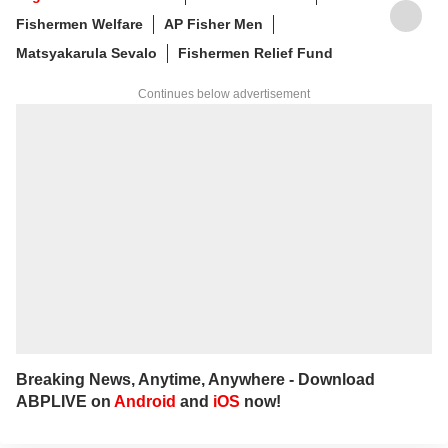
పలు తెలుగు మీడియా సంస్థలలో సీనియర్ కంటెంట్
Fishermen Welfare
AP Fisher Men
రైటర్‌గా సేవలు అందించారు. జర్నలిజంలో వందేళ్లకు
పైగా చరిత్ర ఉన్న ఆనంద్ బజార్ పత్రిక నెట్‌వర్క్ (ABP
Matsyakarula Sevalo
Fishermen Relief Fund
Network)కు చెందిన తెలుగు డిజిటల్ మీడియా
ఏబీపీ దేశంలో గత నాలుగేళ్ల నుంచి న్యూస్
Continues below advertisement
ప్రొడ్యూసర్‌గా పనిచేస్తున్నారు.
Breaking News, Anytime, Anywhere - Download
ABPLIVE on
Android
and
iOS
now!