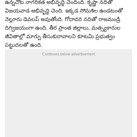
ఉన్నచోట నాగరికత అభివృద్ధి చెందింది. కృష్ణా నదితో
విజయవాడ అభివృద్ధి చెంది. ఇక్కడ సోమశిల ఉండటంతో
నెల్లూరు డెవలప్ అవుతోంది. గోదావరి నదితో రాజమండ్రి
దిగ్విజయంగా ఉంది. తీర ప్రాంత జిల్లాలు, మత్స్యకారుల
జీవితాల్లో మార్పు తీసుకురావాలని కూటమి ప్రభుత్వం
పట్టుదలతో ఉంది.
Continues below advertisement