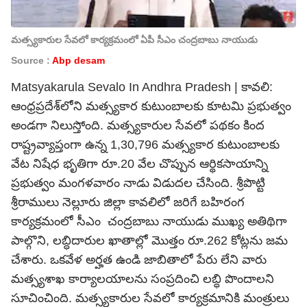
మత్స్యకారుల సేవలో కార్యక్రమంలో ఏపీ సీఎం చంద్రబాబు నాయుడు
Source :
Abp desam
Matsyakarula Sevalo In Andhra Pradesh | కావలి:
ఆంధ్రప్రదేశ్‌లోని మత్స్యకార కుటుంబాలకు కూటమి ప్రభుత్వం
అండగా నిలుస్తోంది. మత్స్యకారుల సేవలో పథకం కింద
రాష్ట్రవ్యాప్తంగా ఉన్న 1,30,796 మత్స్యకార కుటుంబాలకు
వేట నిషేధ భృతిగా రూ.20 వేల చొప్పున ఆర్థికసాయాన్ని
ప్రభుత్వం మంగళవారం నాడు విడుదల చేసింది. శ్రీపొట్టి
శ్రీరాములు నెల్లూరు జిల్లా కావలిలో జరిగే బహిరంగ
కార్యక్రమంలో సీఎం
చంద్రబాబు
నాయుడు ముఖ్య అతిథిగా
పాల్గొని, లబ్ధిదారుల ఖాతాల్లో మొత్తం రూ.262 కోట్లను జమ
చేశారు. ఒకవేళ అర్హత ఉండి జాబితాలో పేరు లేని వారు
మత్స్యశాఖ కార్యాలయాలను సంప్రదించి లబ్ధి పొందాలని
సూచించింది. మత్స్యకారుల సేవలో కార్యక్రమానికి మంత్రులు