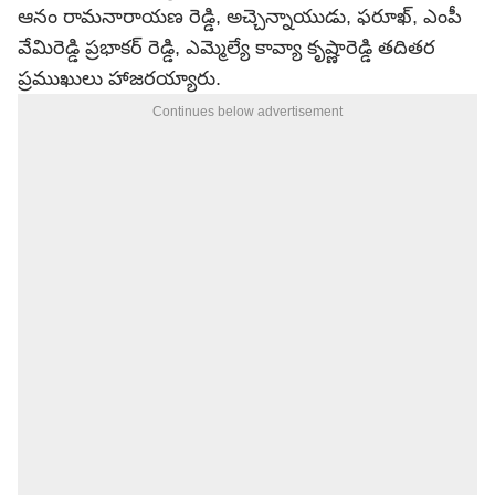
ఆనం రామనారాయణ రెడ్డి, అచ్చెన్నాయుడు, ఫరూఖ్, ఎంపీ
వేమిరెడ్డి ప్రభాకర్ రెడ్డి, ఎమ్మెల్యే కావ్యా కృష్ణారెడ్డి తదితర
ప్రముఖులు హాజరయ్యారు.
Continues below advertisement