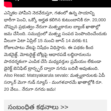
ఎన్నికల హామీని నెరవేరుస్తూ, గతంలో ఉన్న సాయాన్ని
భారీగా పెంచి, ఒక్కో అర్హత కలిగిన కుటుంబానికి రూ. 20,000
చొప్పున ప్రభుత్వం నేరుగా మత్స్యకారుల బ్యాంక్ ఖాతాల్లో
జమ చేసింది. సముద్రంలో మత్స్య సంపద పెంపొందించేందుకు
వీలుగా ఏటా ఏప్రిల్‌ 15 నుంచి జూన్‌ 14 వరకు 61
రోజులపాటు వేటపై నిషేధం విధిస్తారు. ఈ పథకం కింద
మెకనైజ్డ్, మోటరైజ్డ్ బోట్లపై ఆధారపడే లబ్ధిదారులను
పారదర్శకంగా ఎంపిక చేసి మధ్యవర్తుల ప్రమేయం లేకుండా
డైరెక్ట్ బెనిఫిట్ ట్రాన్స్ఫర్ ద్వారా నగదు బదిలీ అవుతుంది.
Also Read:
Matsyakarula sevalo: మత్స్యకారులకు ఏపీ
సర్కార్ మెగా గుడ్ న్యూస్ - మంగళవారమే ఖాతాల్లోకి రూ.
20 వేలు.. నేరుగా నగదు జమ!
సంబంధిత కథనాలు >>