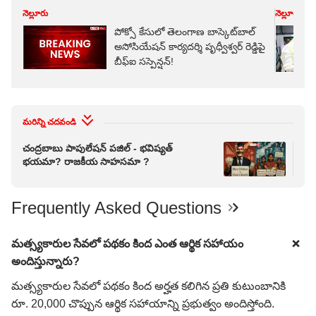
నెల్లూరు
నెల్లూరు
పోక్సో కేసులో తెలంగాణ బాస్కెట్‌బాల్
అసోసియేషన్ కార్యదర్శి పృధ్వీశ్వర్ రెడ్డిపై
బీఫ్ఐ సస్పెన్షన్!
మరిన్ని చదవండి
చంద్రబాబు పాపులేషన్ పజిల్ - భవిష్యత్
ఏపీ
భయమా? రాజకీయ సాహసమా ?
కేంద
Frequently Asked Questions
మత్స్యకారుల సేవలో పథకం కింద ఎంత ఆర్థిక సహాయం
అందిస్తున్నారు?
మత్స్యకారుల సేవలో పథకం కింద అర్హత కలిగిన ప్రతి కుటుంబానికి
రూ. 20,000 చొప్పున ఆర్థిక సహాయాన్ని ప్రభుత్వం అందిస్తోంది.