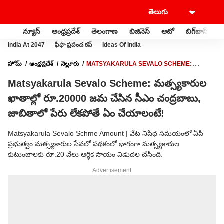
న్యూస్
ఆంధ్రప్రదేశ్
తెలంగాణ
బిజినెస్
ఆటో
బిగ్‌బాస్
స
India At 2047
ఫీఫా ప్రపంచ కప్
Ideas Of India
హోమ్
ఆంధ్రప్రదేశ్
నెల్లూరు
MATSYAKARULA SEVALO SCHEME:
మత్స్యకారుల ఖాతాల్లో రూ.20000 జమ చేసిన సీఎం చంద్రబాబు, జాబితాలో పేరు లేకపోతే
Matsyakarula Sevalo Scheme: మత్స్యకారుల
ఏం చేయాలంటే!
ఖాతాల్లో రూ.20000 జమ చేసిన సీఎం చంద్రబాబు,
జాబితాలో పేరు లేకపోతే ఏం చేయాలంటే!
Matsyakarula Sevalo Schme Amount | వేట నిషేధ సమయంలో ఏపీ
ప్రభుత్వం మత్స్యకారుల సేవలో పథకంలో భాగంగా మత్స్యకారుల
కుటుంబాలకు రూ.20 వేలు ఆర్థిక సాయం విడుదల చేసింది.
Advertisement