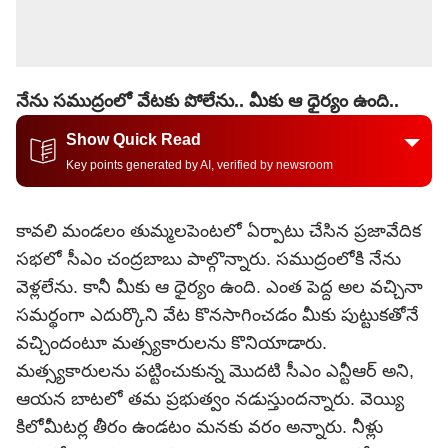
నేను సముద్రంలో వేటకు పోలేను.. మీకు ఆ ధైర్యం ఉంది..
Show Quick Read
Key points generated by AI, verified by newsroom
కావలి మండలం తుమ్మలపెంటలో ఏర్పాటు చేసిన ప్రజావేదిక
సభలో సీఎం చంద్రబాబు పాల్గొన్నారు. సముద్రంలోకి నేను
వెళ్లలేను. కానీ మీకు ఆ ధైర్యం ఉంది. ఎంత పెద్ద అల వచ్చినా
సమర్థంగా ఎదుర్కొని వేట కొనసాగించడం మీకు పుట్టుకతోనే
వచ్చిందంటూ మత్స్యకారులను కొనియాడారు.
మత్స్యకారులను పట్టించుకున్న మొదటి సీఎం ఎన్టీఆర్ అని,
ఆయన బాటలో తమ ప్రభుత్వం నడుస్తుందన్నారు. వెయ్యి
కిలోమీటర్ల తీరం ఉండటం మనకు వరం అన్నారు. నీళ్లు