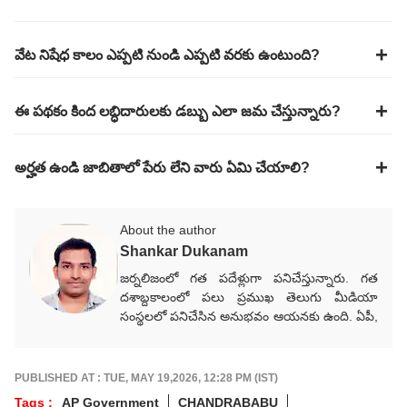
వేట నిషేధ కాలం ఎప్పటి నుండి ఎప్పటి వరకు ఉంటుంది?
ఈ పథకం కింద లబ్ధిదారులకు డబ్బు ఎలా జమ చేస్తున్నారు?
అర్హత ఉండి జాబితాలో పేరు లేని వారు ఏమి చేయాలి?
About the author
Shankar Dukanam
జర్నలిజంలో గత పదేళ్లుగా పనిచేస్తున్నారు. గత
దశాబ్దకాలంలో పలు ప్రముఖ తెలుగు మీడియా
సంస్థలలో పనిచేసిన అనుభవం ఆయనకు ఉంది. ఏపీ,
తెలంగాణ, జాతీయ, అంతర్జాతీయ, రాజకీయ,
వర్తమాన అంశాలపై కథనాలు అందిస్తారు.
గ్రాడ్యుయేషన్ పూర్తయ్యాక జర్నలిజం కోర్సు పూర్తిచేసి
PUBLISHED AT : TUE, MAY 19,2026, 12:28 PM (IST)
కెరీర్‌గా ఎంచుకున్నారు. నేషనల్ మీడియాకు చెందిన
Tags :
AP Government
CHANDRABABU