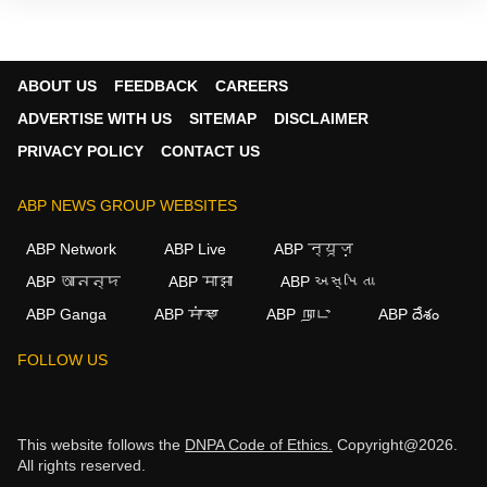
ABOUT US
FEEDBACK
CAREERS
ADVERTISE WITH US
SITEMAP
DISCLAIMER
PRIVACY POLICY
CONTACT US
ABP NEWS GROUP WEBSITES
ABP Network
ABP Live
ABP न्यूज़
ABP আনন্দ
ABP माझा
ABP અસ્મિતા
ABP Ganga
ABP ਸਾਂਝਾ
ABP நாடு
ABP దేశం
FOLLOW US
This website follows the
DNPA Code of Ethics.
Copyright@2026.
All rights reserved.