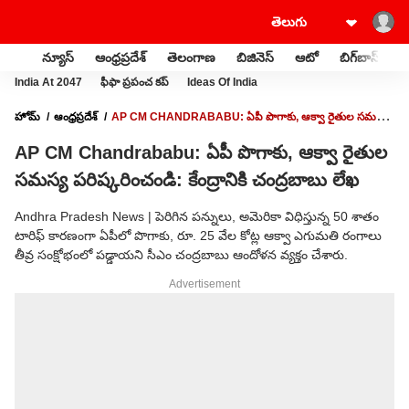
న్యూస్
ఆంధ్రప్రదేశ్
తెలంగాణ
బిజినెస్
ఆటో
బిగ్‌బాస్
స
India At 2047
ఫీఫా ప్రపంచ కప్
Ideas Of India
హోమ్
ఆంధ్రప్రదేశ్
AP CM CHANDRABABU: ఏపీ పొగాకు, ఆక్వా రైతుల సమస్య
పరిష్కరించండి: కేంద్రానికి చంద్రబాబు లేఖ
AP CM Chandrababu: ఏపీ పొగాకు, ఆక్వా రైతుల
సమస్య పరిష్కరించండి: కేంద్రానికి చంద్రబాబు లేఖ
Andhra Pradesh News | పెరిగిన పన్నులు, అమెరికా విధిస్తున్న 50 శాతం
టారిఫ్ కారణంగా ఏపీలో పొగాకు, రూ. 25 వేల కోట్ల ఆక్వా ఎగుమతి రంగాలు
తీవ్ర సంక్షోభంలో పడ్డాయని సీఎం చంద్రబాబు ఆందోళన వ్యక్తం చేశారు.
Advertisement