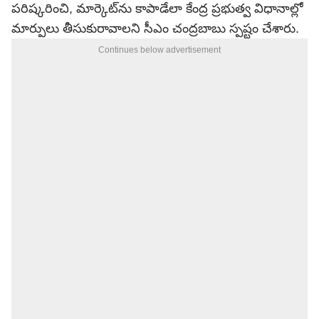
పరిష్కరించి, మార్కెట్‌ను కాపాడేలా కేంద్ర ప్రభుత్వ విధానాల్లో
మార్పులు తీసుకురావాలని సీఎం చంద్రబాబు స్పష్టం చేశారు.
Continues below advertisement