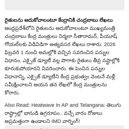
రైతులను ఆదుకోవాలంటూ కేంద్రానికి చంద్రబాబు లేఖలు
ఆంధ్రప్రదేశ్‌లోని రైతులను ఆదుకోవాలంటూ ముఖ్యమంత్రి
చంద్రబాబు కేంద్ర మంత్రులు నిర్మలా సీతారామన్, పీయూష్
గోయల్‌లకు విడివిడిగా అత్యవసర లేఖలు రాశారు. 2026
ఫిబ్రవరి 1 నుంచి అమల్లోకి వచ్చిన సవరించిన పన్నుల
విధానం, ఎక్సైజ్ డ్యూటీ వల్ల పొగాకు రైతులు తీవ్ర నష్టాల్లోకి
కూరుకుపోయారని వివరించారు. ఈ పెంచిన పన్నుల
విధానాన్ని, ఎక్సైజ్ డ్యూటీని కేంద్ర ప్రభుత్వం వెంటనే మళ్లీ
సమీక్షించాలని ఆయన తన లేఖలో కేంద్ర మంత్రులను
కోరారు.
Also Read:
Heatwave In AP and Telangana: తెలుగు
రాష్ట్రాల్లో భానుడి ఉగ్రరూపం.. వచ్చే వారం రోజులు
అప్రమత్తంగా ఉండాలని IMD వార్నింగ్!