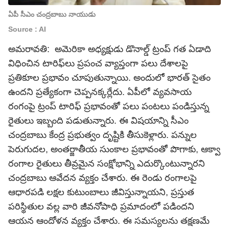
ఏపీ సీఎం చంద్రబాబు నాయుడు
Source : AI
అమరావతి: అమెరికా అధ్యక్షుడు డొనాల్డ్ ట్రంప్ గత ఏడాది
విధించిన టారిఫ్‌లు ప్రపంచ వ్యాప్తంగా పలు దేశాలపై
ప్రతికూల ప్రభావం చూపుతున్నాయి. అందులో భారత్ సైతం
ఉందని ప్రత్యేకంగా చెప్పనక్కర్లేదు. ఏపీలో వ్యవసాయ
రంగంపై ట్రంప్ టారిఫ్ ప్రభావంతో పలు పంటలు పండిస్తున్న
రైతులు ఇబ్బంది పడుతున్నారు. ఈ విషయాన్ని సీఎం
చంద్రబాబు కేంద్ర ప్రభుత్వం దృష్టికి తీసుకెళ్లారు. పన్నుల
పెరుగుదల, అంతర్జాతీయ సుంకాల ప్రభావంతో పొగాకు, ఆక్వా
రంగాల రైతులు తీవ్రమైన సంక్షోభాన్ని ఎదుర్కొంటున్నారని
చంద్రబాబు ఆవేదన వ్యక్తం చేశారు. ఈ రెండు రంగాలపై
ఆధారపడి లక్షల కుటుంబాలు జీవిస్తున్నాయని, ప్రస్తుత
పరిస్థితుల వల్ల వారి జీవనోపాధి ప్రమాదంలో పడిందని
ఆయన ఆందోళన వ్యక్తం చేశారు. ఈ సమస్యలను తక్షణమే