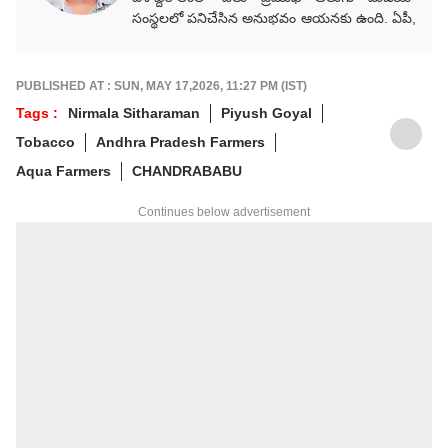
సంస్థలలో పనిచేసిన అనుభవం ఆయనకు ఉంది. ఏపీ,
తెలంగాణ, జాతీయ, అంతర్జాతీయ, రాజకీయ,
వర్తమాన అంశాలపై కథనాలు అందిస్తారు.
గ్రాడ్యుయేషన్ పూర్తయ్యాక జర్నలిజం కోర్సు పూర్తిచేసి
PUBLISHED AT : SUN, MAY 17,2026, 11:27 PM (IST)
కెరీర్‌గా ఎంచుకున్నారు. నేషనల్ మీడియాకు చెందిన
Tags :
Nirmala Sitharaman
Piyush Goyal
పలు తెలుగు మీడియా సంస్థలలో సీనియర్ కంటెంట్
Tobacco
Andhra Pradesh Farmers
రైటర్‌గా సేవలు అందించారు. జర్నలిజంలో వందేళ్లకు
పైగా చరిత్ర ఉన్న ఆనంద్ బజార్ పత్రిక నెట్‌వర్క్ (ABP
Aqua Farmers
CHANDRABABU
Network)కు చెందిన తెలుగు డిజిటల్ మీడియా
ఏబీపీ దేశంలో గత నాలుగేళ్ల నుంచి న్యూస్
Continues below advertisement
ప్రొడ్యూసర్‌గా పనిచేస్తున్నారు.