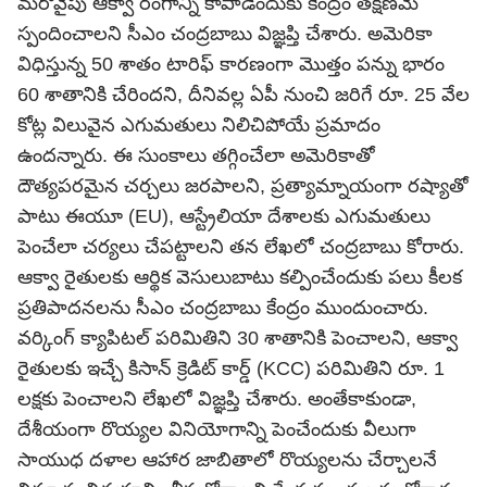
మరోవైపు ఆక్వా రంగాన్ని కాపాడేందుకు కేంద్రం తక్షణమే
స్పందించాలని సీఎం చంద్రబాబు విజ్ఞప్తి చేశారు. అమెరికా
విధిస్తున్న 50 శాతం టారిఫ్ కారణంగా మొత్తం పన్ను భారం
60 శాతానికి చేరిందని, దీనివల్ల ఏపీ నుంచి జరిగే రూ. 25 వేల
కోట్ల విలువైన ఎగుమతులు నిలిచిపోయే ప్రమాదం
ఉందన్నారు. ఈ సుంకాలు తగ్గించేలా అమెరికాతో
దౌత్యపరమైన చర్చలు జరపాలని, ప్రత్యామ్నాయంగా రష్యాతో
పాటు ఈయూ (EU), ఆస్ట్రేలియా దేశాలకు ఎగుమతులు
పెంచేలా చర్యలు చేపట్టాలని తన లేఖలో చంద్రబాబు కోరారు.
ఆక్వా రైతులకు ఆర్థిక వెసులుబాటు కల్పించేందుకు పలు కీలక
ప్రతిపాదనలను సీఎం
చంద్రబాబు
కేంద్రం ముందుంచారు.
వర్కింగ్ క్యాపిటల్ పరిమితిని 30 శాతానికి పెంచాలని, ఆక్వా
రైతులకు ఇచ్చే కిసాన్ క్రెడిట్ కార్డ్ (KCC) పరిమితిని రూ. 1
లక్షకు పెంచాలని లేఖలో విజ్ఞప్తి చేశారు. అంతేకాకుండా,
దేశీయంగా రొయ్యల వినియోగాన్ని పెంచేందుకు వీలుగా
సాయుధ దళాల ఆహార జాబితాలో రొయ్యలను చేర్చాలనే