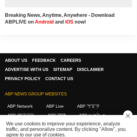
Breaking News, Anytime, Anywhere - Download
ABPLIVE on
Android
and
iOS
now!
ABOUT US
FEEDBACK
CAREERS
ADVERTISE WITH US
SITEMAP
DISCLAIMER
PRIVACY POLICY
CONTACT US
ABP NEWS GROUP WEBSITES
ABP Network
ABP Live
ABP न्यूज़
×
ABP আনন্দ
ABP माझा
ABP અસ્મિતા
We use cookies to improve your experience, analyze
ABP Ganga
ABP ਸਾਂਝਾ
ABP நாடு
ABP దేశం
traffic, and personalize content. By clicking "Allow", you
agree to our use of cookies.