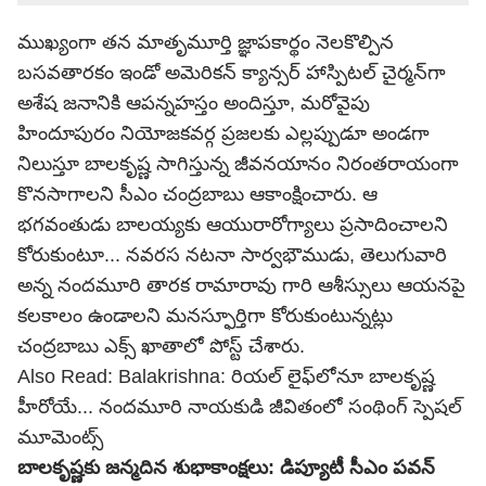
ముఖ్యంగా తన మాతృమూర్తి జ్ఞాపకార్థం నెలకొల్పిన
బసవతారకం ఇండో అమెరికన్ క్యాన్సర్ హాస్పిటల్ చైర్మన్‌గా
అశేష జనానికి ఆపన్నహస్తం అందిస్తూ, మరోవైపు
హిందూపురం నియోజకవర్గ ప్రజలకు ఎల్లప్పుడూ అండగా
నిలుస్తూ బాలకృష్ణ సాగిస్తున్న జీవనయానం నిరంతరాయంగా
కొనసాగాలని సీఎం చంద్రబాబు ఆకాంక్షించారు. ఆ
భగవంతుడు బాలయ్యకు ఆయురారోగ్యాలు ప్రసాదించాలని
కోరుకుంటూ... నవరస నటనా సార్వభౌముడు, తెలుగువారి
అన్న నందమూరి తారక రామారావు గారి ఆశీస్సులు ఆయనపై
కలకాలం ఉండాలని మనస్ఫూర్తిగా కోరుకుంటున్నట్లు
చంద్రబాబు
ఎక్స్ ఖాతాలో పోస్ట్ చేశారు.
Also Read:
Balakrishna: రియల్ లైఫ్‌లోనూ బాలకృష్ణ
హీరోయే... నందమూరి నాయకుడి జీవితంలో సంథింగ్ స్పెషల్
మూమెంట్స్
బాలకృష్ణకు జన్మదిన శుభాకాంక్షలు: డిప్యూటీ సీఎం పవన్