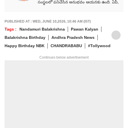
సంస్థలలో పనిచేసిన అనుభవం ఆయనకు ఉంది. ఏపీ,
తెలంగాణ, జాతీయ, అంతర్జాతీయ, రాజకీయ,
వర్తమాన అంశాలపై కథనాలు అందిస్తారు.
గ్రాడ్యుయేషన్ పూర్తయ్యాక జర్నలిజం కోర్సు పూర్తిచేసి
PUBLISHED AT : WED, JUNE 10,2026, 10:46 AM (IST)
కెరీర్‌గా ఎంచుకున్నారు. నేషనల్ మీడియాకు చెందిన
Tags :
Nandamuri Balakrishna
Pawan Kalyan
పలు తెలుగు మీడియా సంస్థలలో సీనియర్ కంటెంట్
Balakrishna Birthday
Andhra Pradesh News
రైటర్‌గా సేవలు అందించారు. జర్నలిజంలో వందేళ్లకు
పైగా చరిత్ర ఉన్న ఆనంద్ బజార్ పత్రిక నెట్‌వర్క్ (ABP
Happy Birthday NBK
CHANDRABABU
#Tollywood
Network)కు చెందిన తెలుగు డిజిటల్ మీడియా
ఏబీపీ దేశంలో గత నాలుగేళ్ల నుంచి న్యూస్
Continues below advertisement
ప్రొడ్యూసర్‌గా పనిచేస్తున్నారు.