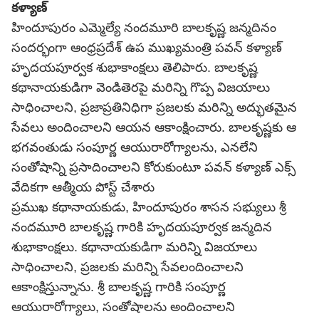
కళ్యాణ్
హిందూపురం ఎమ్మెల్యే నందమూరి బాలకృష్ణ జన్మదినం
సందర్భంగా ఆంధ్రప్రదేశ్ ఉప ముఖ్యమంత్రి పవన్ కళ్యాణ్
హృదయపూర్వక శుభాకాంక్షలు తెలిపారు. బాలకృష్ణ
కథానాయకుడిగా వెండితెరపై మరిన్ని గొప్ప విజయాలు
సాధించాలని, ప్రజాప్రతినిధిగా ప్రజలకు మరిన్ని అద్భుతమైన
సేవలు అందించాలని ఆయన ఆకాంక్షించారు. బాలకృష్ణకు ఆ
భగవంతుడు సంపూర్ణ ఆయురారోగ్యాలను, ఎనలేని
సంతోషాన్ని ప్రసాదించాలని కోరుకుంటూ పవన్ కళ్యాణ్ ఎక్స్
వేదికగా ఆత్మీయ పోస్ట్ చేశారు
ప్రముఖ కథానాయకుడు, హిందూపురం శాసన సభ్యులు శ్రీ
నందమూరి బాలకృష్ణ గారికి హృదయపూర్వక జన్మదిన
శుభాకాంక్షలు. కథానాయకుడిగా మరిన్ని విజయాలు
సాధించాలని, ప్రజలకు మరిన్ని సేవలందించాలని
ఆకాంక్షిస్తున్నాను. శ్రీ బాలకృష్ణ గారికి సంపూర్ణ
ఆయురారోగ్యాలు, సంతోషాలను అందించాలని