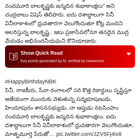
నందమూరి బాలకృష్ణకు జన్మదిన శుభాకాంక్షలు" అని
చంద్రబాబు విషెస్ తెలిపారు. ఐదు దశాబ్దాలుగా సినీ
వినీలాకాశంలో ధ్రువతారగా వెలుగొందుతూ కోట్ల మందిని
అలరిస్తున్న బాలకృష్ణ.. ఇటు ప్రజాసేవలోనూ తనదైన ముద్ర
వేయడం అభినందనీయమని కొనియాడారు.
Show Quick Read
Key points generated by AI, verified by newsroom
#HappyBirthdayNBK
సినీ, రాజకీయ, సేవా రంగాలలో సరి కొత్త రికార్డులు సృష్టిస్తూ
అజేయంగా ముందుకు వెళుతున్న పద్మభూషణుడు,
హిందూపురం శాసనసభ్యుడు, నా ఆప్తుడు నటసింహం
నందమూరి బాలకృష్ణకు జన్మదిన శుభాకాంక్షలు. ఐదు
దశాబ్దాలుగా సినీ వినీలాకాశంలో ధ్రువతారగా వెలుగొందుతూ,
మాతృమూర్తి పేరుతో…
pic.twitter.com/JZV5Fj4iv8