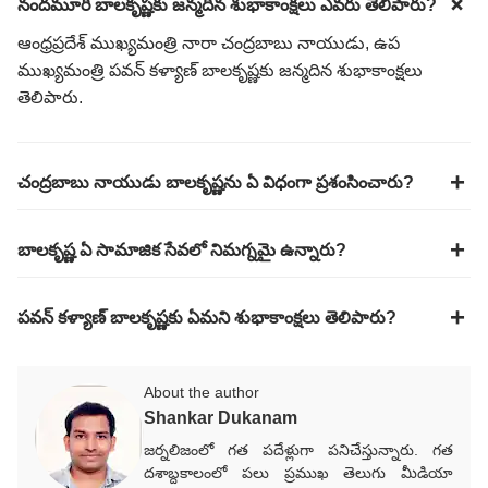
నందమూరి బాలకృష్ణకు జన్మదిన శుభాకాంక్షలు ఎవరు తెలిపారు?
ఆంధ్రప్రదేశ్ ముఖ్యమంత్రి నారా చంద్రబాబు నాయుడు, ఉప
ముఖ్యమంత్రి పవన్ కళ్యాణ్ బాలకృష్ణకు జన్మదిన శుభాకాంక్షలు
తెలిపారు.
చంద్రబాబు నాయుడు బాలకృష్ణను ఏ విధంగా ప్రశంసించారు?
బాలకృష్ణ ఏ సామాజిక సేవలో నిమగ్నమై ఉన్నారు?
పవన్ కళ్యాణ్ బాలకృష్ణకు ఏమని శుభాకాంక్షలు తెలిపారు?
About the author
Shankar Dukanam
జర్నలిజంలో గత పదేళ్లుగా పనిచేస్తున్నారు. గత
దశాబ్దకాలంలో పలు ప్రముఖ తెలుగు మీడియా