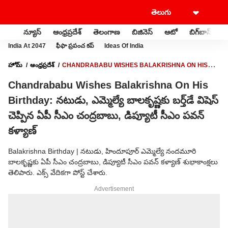
న్యూస్
ఆంధ్రప్రదేశ్
తెలంగాణ
బిజినెస్
ఆటో
బిగ్‌బాస్
స
India At 2047
ఫీఫా ప్రపంచ కప్
Ideas Of India
హోమ్
ఆంధ్రప్రదేశ్
CHANDRABABU WISHES BALAKRISHNA ON HIS
BIRTHDAY: నటుడు, ఎమ్మెల్యే బాలకృష్ణకు బర్త్‌డే విషెస్ చెప్పిన ఏపీ సీఎం చంద్రబాబు,
Chandrababu Wishes Balakrishna On His
డిప్యూటీ సీఎం పవన్ కళ్యాణ్
Birthday: నటుడు, ఎమ్మెల్యే బాలకృష్ణకు బర్త్‌డే విషెస్
చెప్పిన ఏపీ సీఎం చంద్రబాబు, డిప్యూటీ సీఎం పవన్
కళ్యాణ్
Balakrishna Birthday | నటుడు, హిందూపూర్ ఎమ్మెల్యే నందమూరి
బాలకృష్ణకు ఏపీ సీఎం చంద్రబాబు, డిప్యూటీ సీఎం పవన్ కళ్యాణ్ శుభాకాంక్షలు
తెలిపారు. ఎక్స్ వేదికగా పోస్ట్ చేశారు.
Advertisement