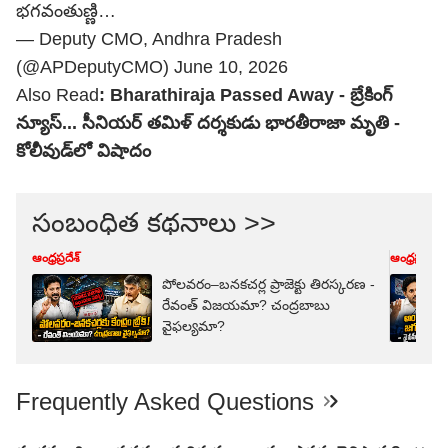
భగవంతుణ్ణి…
— Deputy CMO, Andhra Pradesh
(@APDeputyCMO)
June 10, 2026
Also Read
:
Bharathiraja Passed Away - బ్రేకింగ్
న్యూస్... సీనియర్ తమిళ్ దర్శకుడు భారతీరాజా మృతి -
కోలీవుడ్‌లో విషాదం
సంబంధిత కథనాలు >>
ఆంధ్రప్రదేశ్
ఆంధ్రప్రదేశ్
పోలవరం–బనకచర్ల ప్రాజెక్టు తిరస్కరణ -
రేవంత్ విజయమా? చంద్రబాబు
వైఫల్యమా?
Frequently Asked Questions