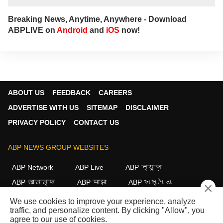
Breaking News, Anytime, Anywhere - Download
ABPLIVE on
Android
and
iOS
now!
ABOUT US
FEEDBACK
CAREERS
ADVERTISE WITH US
SITEMAP
DISCLAIMER
PRIVACY POLICY
CONTACT US
ABP NEWS GROUP WEBSITES
ABP Network
ABP Live
ABP न्यूज़
ABP আনন্দ
ABP माझा
ABP અસ્મિતા
×
ABP Ganga
ABP ਸਾਂਝਾ
ABP நாடு
ABP దేశం
We use cookies to improve your experience, analyze
traffic, and personalize content. By clicking "Allow", you
FOLLOW US
agree to our use of cookies.