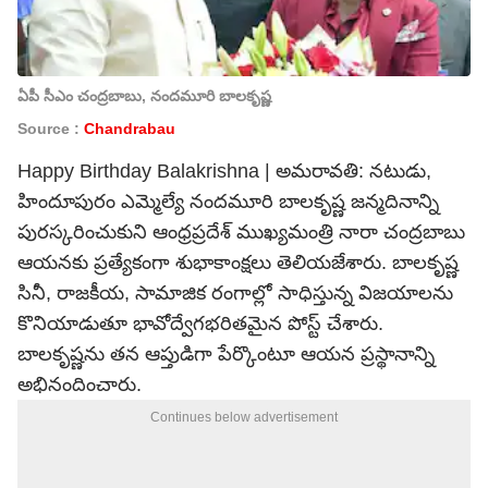
ఏపీ సీఎం చంద్రబాబు, నందమూరి బాలకృష్ణ
Source :
Chandrabau
Happy Birthday Balakrishna | అమరావతి: నటుడు,
హిందూపురం ఎమ్మెల్యే నందమూరి బాలకృష్ణ జన్మదినాన్ని
పురస్కరించుకుని ఆంధ్రప్రదేశ్ ముఖ్యమంత్రి నారా చంద్రబాబు
ఆయనకు ప్రత్యేకంగా శుభాకాంక్షలు తెలియజేశారు. బాలకృష్ణ
సినీ, రాజకీయ, సామాజిక రంగాల్లో సాధిస్తున్న విజయాలను
కొనియాడుతూ భావోద్వేగభరితమైన పోస్ట్ చేశారు.
బాలకృష్ణను తన ఆప్తుడిగా పేర్కొంటూ ఆయన ప్రస్థానాన్ని
అభినందించారు.
Continues below advertisement