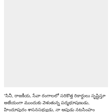
"సినీ, రాజకీయ, సేవా రంగాలలో సరికొత్త రికార్డులు సృష్టిస్తూ
అజేయంగా ముందుకు వెళుతున్న పద్మభూషణుడు,
హిందూపురం శాసనసభ్యుడు, నా ఆప్తుడు నటసింహం